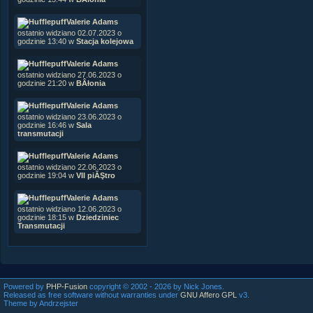
Valerie Adams
ostatnio widziano 02.07.2023 o
godzinie 13:40 w
Stacja kolejowa
Valerie Adams
ostatnio widziano 27.06.2023 o
godzinie 21:20 w
BÂłonia
Valerie Adams
ostatnio widziano 23.06.2023 o
godzinie 16:46 w
Sala
transmutacji
Valerie Adams
ostatnio widziano 22.06.2023 o
godzinie 19:04 w
VII piĂŞtro
Valerie Adams
ostatnio widziano 12.06.2023 o
godzinie 18:15 w
Dziedziniec
Transmutacji
Powered by
PHP-Fusion
copyright © 2002 - 2026 by Nick Jones.
Released as free software without warranties under
GNU Affero GPL
v3.
Theme by Andrzejster