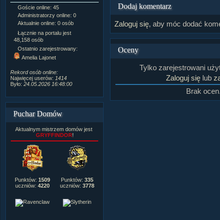
Dodaj komentarz
Goście online: 45
Napisanych artykułów:
1,087
Administratorzy online: 0
Dodanych newsów:
10,564
Zaloguj się
, aby móc dodać kome
Aktualnie online: 0 osób
Zdjęć w galerii:
21,490
Tematów na forum:
3,921
Łącznie na portalu jest
Postów na forum:
319,637
48,158 osób
Komentarzy do materiałów:
Oceny
Ostatnio zarejestrowany:
222,019
Amelia Lajonet
Rozdanych pochwał:
3,327
Tylko zarejestrowani uż
Wlepionych ostrzeżeń:
4,170
Rekord osób online:
Zaloguj się
lub
za
Najwięcej userów:
1414
Było:
24.05.2026 16:48:00
Brak ocen
Puchar Domów
Aktualnym mistrzem domów jest
GRYFFINDOR
!
Punktów:
1509
Punktów:
335
uczniów:
4220
uczniów:
3778