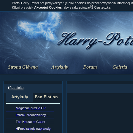
Portal Harry-Potter.net.pl wykorzystuje pliki cookies do przechowywania informacji 
Kliknij przycisk
Akceptuj Cookies
, aby zaakceptowaĂŚ Ciasteczka.
Strona Główna
Artykuły
Forum
Galeria
Ostatnie
Artykuły
Fan Fiction
Magiczne puzzle HP
[NZ]Rozdział 10 cz....
Prorok Niecodzienny ...
[NZ]Rozdział 10 cz....
The House of Gaunt
[NZ]Rozdział 9 cz.2...
HPnet istnieje naprawdę
Remus Lupin