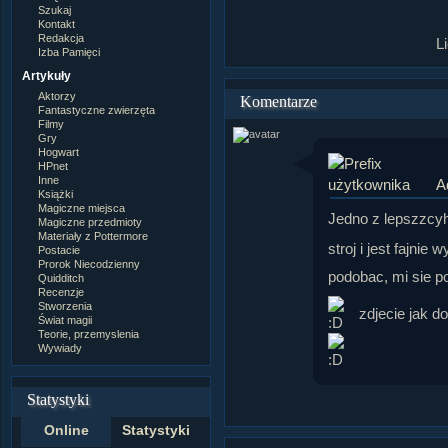
Szukaj
Kontakt
Redakcja
L
Izba Pamięci
Artykuły
Aktorzy
Komentarze
Fantastyczne zwierzęta
Filmy
Gry
Hogwart
HPnet
Inne
A
Książki
Magiczne miejsca
Jedno z lepszzcy
Magiczne przedmioty
Materiały z Pottermore
stroj i jest fajni
Postacie
Prorok Niecodzienny
podobac, mi sie 
Quidditch
Recenzje
Stworzenia
zdjecie jak d
Świat magii
Teorie, przemyslenia
Wywiady
Statystyki
Online
Statystyki