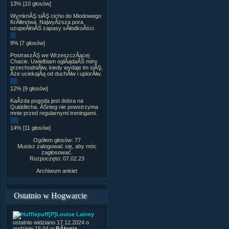
13% [10 głosów]
WymknĂŞ siĂŞ cicho do Miodowego
KrĂłlestwa. NajwyÂższa pora
uzupeÂłniĂŚ zapasy sÂłodkoÂści.
9% [7 głosów]
PostraszĂŞ we WrzeszczÂącej
Chacie. Uwielbiam oglÂądaĂŚ miny
przechodniĂłw, kiedy wydaje im siĂŞ,
Âże uciekajÂą od duchĂłw i upiorĂłw.
12% [9 głosów]
KaÂżda pogoda jest dobra na
Quidditcha. ÂŚnieg nie powstrzyma
mnie przed regularnymi treningami.
14% [11 głosów]
Ogółem głosów: 77
Musisz zalogować się, aby móc
zagłosować.
Rozpoczęto: 07.02.23
Archiwum ankiet
Ostatnio w Hogwarcie
[P]Louise Lainey
ostatnio widziano 17.12.2024 o
godzinie 15:44 w
BÂłonia