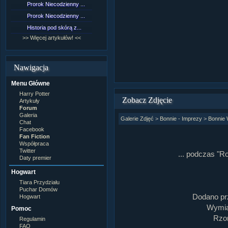
Prorok Niecodzienny ...
[NZ]Rozdział 9 cz.1...
Prorok Niecodzienny ...
[NZ]Rozdział 8 cz.2...
Historia pod skórą z...
[NZ]Rozdział 8 cz.1...
>> Więcej artykułów! <<
>> Więcej fan fiction! <<
Nawigacja
Menu Główne
Harry Potter
Zobacz Zdjęcie
Artykuły
Forum
Galeria
Galerie Zdjęć
>
Bonnie - Imprezy
>
Bonnie 
Chat
Facebook
Fan Fiction
Współpraca
Twitter
... podczas "
Daty premier
Hogwart
Tiara Przydziału
Puchar Domów
Dodano pr
Hogwart
Wymiar
Pomoc
Rzom
Regulamin
FAQ