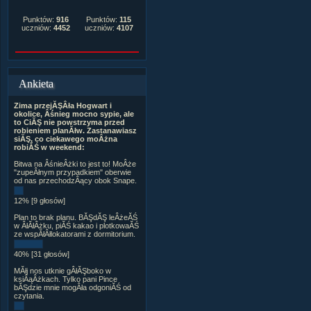
Punktów:
916
Punktów:
115
uczniów:
4452
uczniów:
4107
Ankieta
Zima przejĂŞÂła Hogwart i
okolice, Âśnieg mocno sypie, ale
to CiĂŞ nie powstrzyma przed
robieniem planĂłw. Zastanawiasz
siĂŞ, co ciekawego moÂżna
robiĂŚ w weekend:
Bitwa na ÂśnieÂżki to jest to! MoÂże
"zupeÂłnym przypadkiem" oberwie
od nas przechodzÂący obok Snape.
12% [9 głosów]
Plan to brak planu. BĂŞdĂŞ leÂżeĂŚ
w ÂłĂłÂżku, piĂŚ kakao i plotkowaĂŚ
ze wspĂłÂłlokatorami z dormitorium.
40% [31 głosów]
MĂłj nos utknie gÂłĂŞboko w
ksiÂąÂżkach. Tylko pani Pince
bĂŞdzie mnie mogÂła odgoniĂŚ od
czytania.