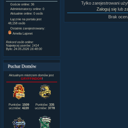
Tylko zarejestrowani uż
Goście online: 36
Napisanych artykułów:
1,087
Zaloguj się
lub
za
Administratorzy online: 0
Dodanych newsów:
10,564
Aktualnie online: 0 osób
Zdjęć w galerii:
21,490
Brak ocen
Tematów na forum:
3,921
Łącznie na portalu jest
Postów na forum:
319,637
48,158 osób
Komentarzy do materiałów:
Ostatnio zarejestrowany:
222,019
Amelia Lajonet
Rozdanych pochwał:
3,327
Wlepionych ostrzeżeń:
4,170
Rekord osób online:
Najwięcej userów:
1414
Było:
24.05.2026 16:48:00
Puchar Domów
Aktualnym mistrzem domów jest
GRYFFINDOR
!
Punktów:
1509
Punktów:
335
uczniów:
4220
uczniów:
3778