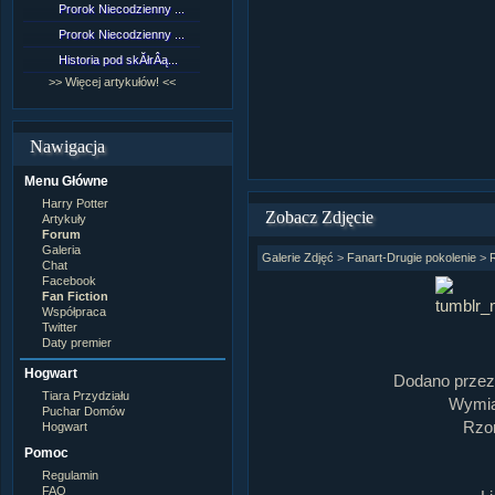
Prorok Niecodzienny ...
[NZ]RozdziaÂł 9 cz....
Prorok Niecodzienny ...
[NZ]RozdziaÂł 8 cz....
Historia pod skĂłrÂą...
[NZ]RozdziaÂł 8 cz....
>> Więcej artykułów! <<
>> Więcej fan fiction! <<
Nawigacja
Menu Główne
Harry Potter
Zobacz Zdjęcie
Artykuły
Forum
Galeria
Galerie Zdjęć
>
Fanart-Drugie pokolenie
>
Chat
Facebook
Fan Fiction
Współpraca
Twitter
Daty premier
Hogwart
Dodano prze
Tiara Przydziału
Wymiar
Puchar Domów
Rzom
Hogwart
Pomoc
Regulamin
FAQ