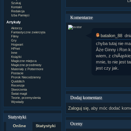
L
Szukaj
Kontakt
Redakcja
Izba Pamięci
Komentarze
Artykuły
Aktorzy
Fantastyczne zwierzęta
batalion_88
dni
Filmy
Gry
chyba tutaj nie m
Hogwart
HPnet
Âże Ginny i Ron ko
Inne
wiem, z chiĂąskiej
Książki
Magiczne miejsca
mnie, to nie jest
Magiczne przedmioty
jest czy jak.
Materiały z Pottermore
Postacie
Prorok Niecodzienny
Quidditch
Recenzje
Stworzenia
Świat magii
Dodaj komentarz
Teorie, przemyslenia
Wywiady
Zaloguj się
, aby móc dodać kome
Statystyki
Oceny
Online
Statystyki