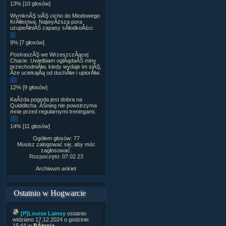
13% [10 głosów]
WymknĂŞ siĂŞ cicho do Miodowego
KrĂłlestwa. NajwyÂższa pora
uzupeÂłniĂŚ zapasy sÂłodkoÂści.
9% [7 głosów]
PostraszĂŞ we WrzeszczÂącej
Chacie. Uwielbiam oglÂądaĂŚ miny
przechodniĂłw, kiedy wydaje im siĂŞ,
Âże uciekajÂą od duchĂłw i upiorĂłw.
12% [9 głosów]
KaÂżda pogoda jest dobra na
Quidditcha. ÂŚnieg nie powstrzyma
mnie przed regularnymi treningami.
14% [11 głosów]
Ogółem głosów: 77
Musisz zalogować się, aby móc
zagłosować.
Rozpoczęto: 07.02.23
Archiwum ankiet
Ostatnio w Hogwarcie
[P]Louise Lainey
ostatnio
widziano 17.12.2024 o godzinie
15:44 w
BÂłonia