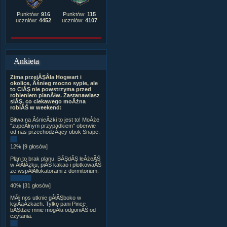
Punktów:
916
Punktów:
115
uczniów:
4452
uczniów:
4107
Ankieta
Zima przejĂŞÂła Hogwart i
okolice, Âśnieg mocno sypie, ale
to CiĂŞ nie powstrzyma przed
robieniem planĂłw. Zastanawiasz
siĂŞ, co ciekawego moÂżna
robiĂŚ w weekend:
Bitwa na ÂśnieÂżki to jest to! MoÂże
"zupeÂłnym przypadkiem" oberwie
od nas przechodzÂący obok Snape.
12% [9 głosów]
Plan to brak planu. BĂŞdĂŞ leÂżeĂŚ
w ÂłĂłÂżku, piĂŚ kakao i plotkowaĂŚ
ze wspĂłÂłlokatorami z dormitorium.
40% [31 głosów]
MĂłj nos utknie gÂłĂŞboko w
ksiÂąÂżkach. Tylko pani Pince
bĂŞdzie mnie mogÂła odgoniĂŚ od
czytania.