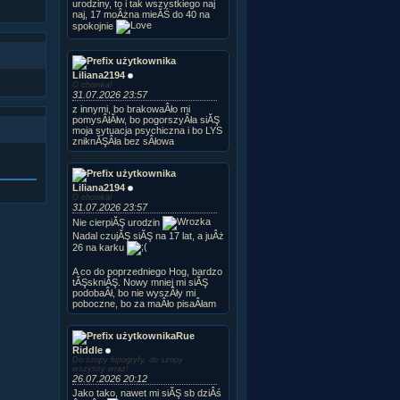
urodziny, to i tak wszystkiego naj
naj, 17 moÂżna mieĂŚ do 40 na
spokojnie
Liliana2194
O choinka!
31.07.2026 23:57
z innymi, bo brakowaÂło mi
pomysÂłĂłw, bo pogorszyÂła siĂŞ
moja sytuacja psychiczna i bo LYS
zniknĂŞÂła bez sÂłowa
Liliana2194
O choinka!
31.07.2026 23:57
Nie cierpiĂŞ urodzin
Nadal czujĂŞ siĂŞ na 17 lat, a juÂż
26 na karku
A co do poprzedniego Hog, bardzo
tĂŞskniĂŞ. Nowy mniej mi siĂŞ
podobaÂł, bo nie wyszÂły mi
poboczne, bo za maÂło pisaÂłam
Rue
Riddle
Do szopy hipogryfy, do szopy
wszyscy wraz!
26.07.2026 20:12
Jako tako, nawet mi siĂŞ sb dziÂś