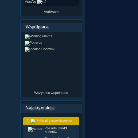
ÂśniÂło
Archiwum
Współpraca
Wszystkie współprace
Najaktywniejsi
1)
Alette
Posiada
59643
punktów.