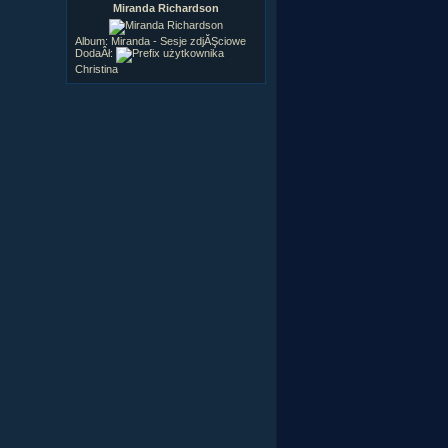
Miranda Richardson
Album:
Miranda - Sesje zdjĂŞciowe
DodaÂł:
Christina