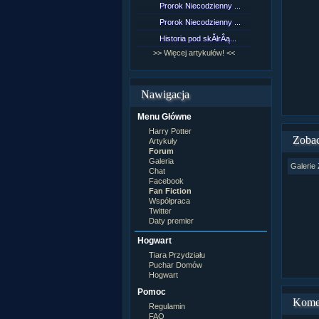
Prorok Niecodzienny ...
[NZ]Rozd
Prorok Niecodzienny ...
[NZ]Rozd
Historia pod skĂłrÂą...
[NZ]Rozd
>> Więcej artykułów! <<
>> Więcej 
Nawigacja
Menu Główne
Harry Potter
Zobac
Artykuły
Forum
Galeria
Galerie 
Chat
Facebook
Fan Fiction
Współpraca
Twitter
Daty premier
Hogwart
Tiara Przydziału
Puchar Domów
Hogwart
Pomoc
Kome
Regulamin
FAQ