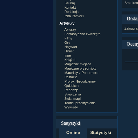
Brak kom
Szukaj
Kontakt
Redakcja
Izba Pamięci
Dodaj
Artykuły
Zaloguj s
Aktorzy
Fantastyczne zwierzęta
Filmy
Gry
Ocen
Hogwart
HPnet
Inne
Książki
Magiczne miejsca
Magiczne przedmioty
Materiały z Pottermore
Postacie
Prorok Niecodzienny
Quidditch
Recenzje
Stworzenia
Świat magii
Teorie, przemyslenia
Wywiady
Statystyki
Online
Statystyki