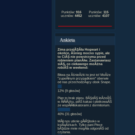
Punktów:
916
Punktów:
115
uczniów:
4452
uczniów:
4107
Ankieta
Zima przejĂŞÂła Hogwart i
okolice, Âśnieg mocno sypie, ale
to CiĂŞ nie powstrzyma przed
robieniem planĂłw. Zastanawiasz
siĂŞ, co ciekawego moÂżna
robiĂŚ w weekend:
Bitwa na ÂśnieÂżki to jest to! MoÂże
"zupeÂłnym przypadkiem" oberwie
od nas przechodzÂący obok Snape.
12% [9 głosów]
Plan to brak planu. BĂŞdĂŞ leÂżeĂŚ
w ÂłĂłÂżku, piĂŚ kakao i plotkowaĂŚ
ze wspĂłÂłlokatorami z dormitorium.
40% [31 głosów]
MĂłj nos utknie gÂłĂŞboko w
ksiÂąÂżkach. Tylko pani Pince
bĂŞdzie mnie mogÂła odgoniĂŚ od
czytania.