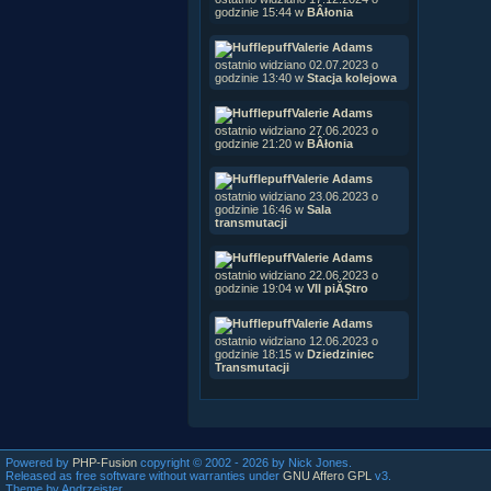
godzinie 15:44 w
BÂłonia
Valerie Adams
ostatnio widziano 02.07.2023 o
godzinie 13:40 w
Stacja kolejowa
Valerie Adams
ostatnio widziano 27.06.2023 o
godzinie 21:20 w
BÂłonia
Valerie Adams
ostatnio widziano 23.06.2023 o
godzinie 16:46 w
Sala
transmutacji
Valerie Adams
ostatnio widziano 22.06.2023 o
godzinie 19:04 w
VII piĂŞtro
Valerie Adams
ostatnio widziano 12.06.2023 o
godzinie 18:15 w
Dziedziniec
Transmutacji
Powered by
PHP-Fusion
copyright © 2002 - 2026 by Nick Jones.
Released as free software without warranties under
GNU Affero GPL
v3.
Theme by Andrzejster