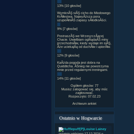
13% [10 głosów]
WymknĂŞ siĂŞ cicho do Miodowego
KrĂłlestwa. NajwyÂższa pora
uzupeÂłniĂŚ zapasy sÂłodkoÂści.
9% [7 głosów]
PostraszĂŞ we WrzeszczÂącej
Chacie. Uwielbiam oglÂądaĂŚ miny
przechodniĂłw, kiedy wydaje im siĂŞ,
Âże uciekajÂą od duchĂłw i upiorĂłw.
12% [9 głosów]
KaÂżda pogoda jest dobra na
Quidditcha. ÂŚnieg nie powstrzyma
mnie przed regularnymi treningami.
14% [11 głosów]
Ogółem głosów: 77
Musisz zalogować się, aby móc
zagłosować.
Rozpoczęto: 07.02.23
Archiwum ankiet
Ostatnio w Hogwarcie
[P]Louise Lainey
ostatnio widziano 17.12.2024 o