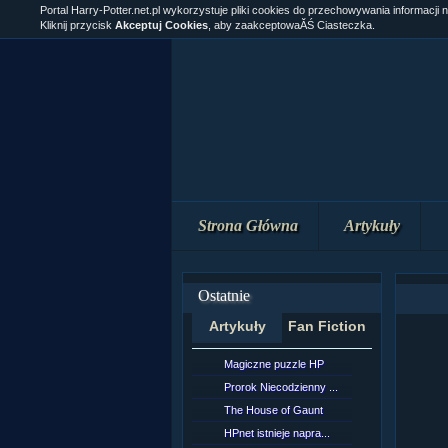
Portal Harry-Potter.net.pl wykorzystuje pliki cookies do przechowywania informacji 
Kliknij przycisk
Akceptuj Cookies
, aby zaakceptowaĂŚ Ciasteczka.
Strona Główna
Artykuły
Ostatnie
Artykuły
Fan Fiction
Magiczne puzzle HP
[NZ]Rozd
Prorok Niecodzienny ...
[NZ]Rozd
The House of Gaunt
[NZ]Rozd
HPnet istnieje napra...
Remus L