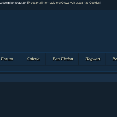
na twoim komputerze. [
Przeczytaj informacje o uÂżywanych przez nas Cookies
].
Forum
Galeria
Fan Fiction
Hogwart
Re
ziaÂł 10 cz...
ziaÂł 10 cz...
ziaÂł 9 cz....
upin