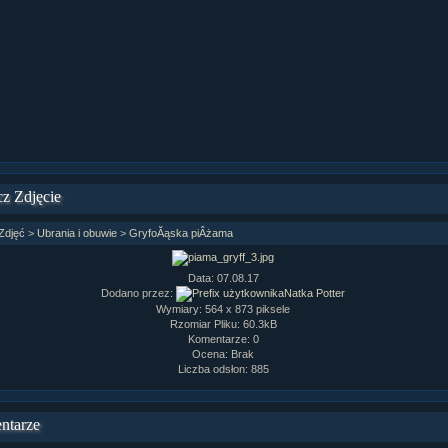
ziaÂł 9 cz....
ziaÂł 8 cz....
ziaÂł 8 cz....
fan fiction! <<
z Zdjęcie
Zdjęć
>
Ubrania i obuwie
>
GryfoĂąska piÂżama
Data: 07.08.17
Dodano przez:
Natka Potter
Wymiary: 564 x 873 piksele
Rzomiar Pliku: 60.3kB
Komentarze: 0
Ocena: Brak
Liczba odsłon: 885
ntarze