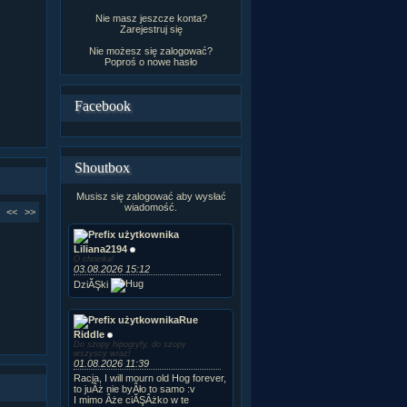
Nie masz jeszcze konta?
Zarejestruj się
Nie możesz się zalogować?
Poproś o
nowe hasło
Facebook
Shoutbox
Musisz się zalogować aby wysłać
wiadomość.
<<
>>
Liliana2194
O choinka!
03.08.2026 15:12
DziĂŞki
Rue
Riddle
Do szopy hipogryfy, do szopy
wszyscy wraz!
01.08.2026 11:39
Racja, I will mourn old Hog forever,
to juÂż nie byÂło to samo :v
I mimo Âże ciĂŞÂżko w te