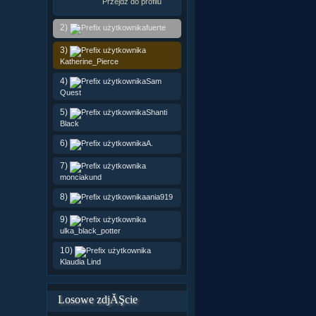
Przejdź do profilu
2)
fuerte
3)
Katherine_Pierce
4)
Sam
Quest
5)
Shanti
Black
6)
A.
7)
monciakund
8)
ania919
9)
ulka_black_potter
10)
Klaudia Lind
Losowe zdjĂŞcie