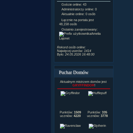
Goście online: 43
Napisanych a
Administratorzy online: 0
Dodanych n
Aktualnie online: 0 osób
Zdjęć w galeri
Tematów na f
Łącznie na portalu jest
Postów na fo
48,158 osób
Komentarzy d
Ostatnio zarejestrowany:
222,019
Amelia
Rozdanych p
Lajonet
Wlepionych o
Rekord osób online:
Najwięcej userów:
1414
Było:
24.05.2026 16:48:00
Puchar Domów
Aktualnym mistrzem domów jest
GRYFFINDOR
!
Punktów:
1509
Punktów:
335
uczniów:
4220
uczniów:
3778