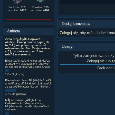
Punktów:
916
Punktów:
115
uczniów:
4452
uczniów:
4107
Dodaj komentarz
Ankieta
Zaloguj się
, aby móc dodać kome
Zima przejĂŞÂła Hogwart i
okolice, Âśnieg mocno sypie, ale
to CiĂŞ nie powstrzyma przed
Oceny
robieniem planĂłw. Zastanawiasz
siĂŞ, co ciekawego moÂżna
robiĂŚ w weekend:
Tylko zarejestrowani uż
Zaloguj się
lub
za
Bitwa na ÂśnieÂżki to jest to! MoÂże
"zupeÂłnym przypadkiem" oberwie
od nas przechodzÂący obok Snape.
Brak ocen
12% [9 głosów]
Plan to brak planu. BĂŞdĂŞ leÂżeĂŚ
w ÂłĂłÂżku, piĂŚ kakao i plotkowaĂŚ
ze wspĂłÂłlokatorami z dormitorium.
40% [31 głosów]
MĂłj nos utknie gÂłĂŞboko w
ksiÂąÂżkach. Tylko pani Pince
bĂŞdzie mnie mogÂła odgoniĂŚ od
czytania.