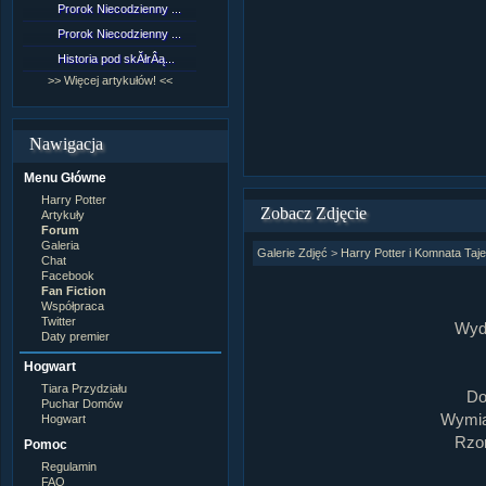
Prorok Niecodzienny ...
[NZ]RozdziaÂł 9 cz....
Prorok Niecodzienny ...
[NZ]RozdziaÂł 8 cz....
Historia pod skĂłrÂą...
[NZ]RozdziaÂł 8 cz....
>> Więcej artykułów! <<
>> Więcej fan fiction! <<
Nawigacja
Menu Główne
Harry Potter
Zobacz Zdjęcie
Artykuły
Forum
Galeria
Galerie Zdjęć
>
Harry Potter i Komnata Taj
Chat
Facebook
Fan Fiction
Współpraca
Twitter
Wyd
Daty premier
Hogwart
Tiara Przydziału
Do
Puchar Domów
Wymiar
Hogwart
Rzom
Pomoc
Regulamin
FAQ