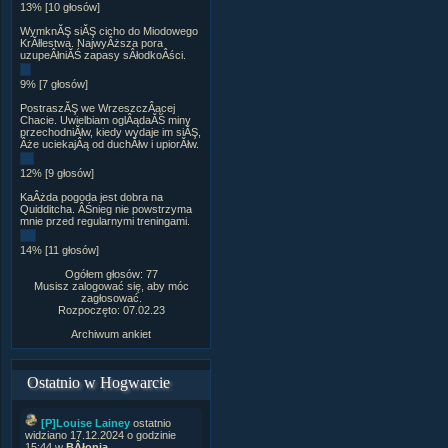
13% [10 głosów]
WymknĂŞ siĂŞ cicho do Miodowego
KrĂłlestwa. NajwyÂższa pora
uzupeÂłniĂŚ zapasy sÂłodkoÂści.
9% [7 głosów]
PostraszĂŞ we WrzeszczÂącej
Chacie. Uwielbiam oglÂądaĂŚ miny
przechodniĂłw, kiedy wydaje im siĂŞ,
Âże uciekajÂą od duchĂłw i upiorĂłw.
12% [9 głosów]
KaÂżda pogoda jest dobra na
Quidditcha. ÂŚnieg nie powstrzyma
mnie przed regularnymi treningami.
14% [11 głosów]
Ogółem głosów: 77
Musisz zalogować się, aby móc
zagłosować.
Rozpoczęto: 07.02.23
Archiwum ankiet
Ostatnio w Hogwarcie
[P]Louise Lainey
ostatnio
widziano 17.12.2024 o godzinie
15:44 w
BÂłonia