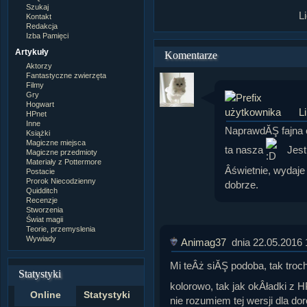
Szukaj
L
Kontakt
Redakcja
Izba Pamięci
Artykuły
Komentarze
Aktorzy
Fantastyczne zwierzęta
Filmy
Gry
Hogwart
L
HPnet
Inne
NaprawdĂŞ fajna o
Książki
Magiczne miejsca
ta nasza
Jest
Magiczne przedmioty
Materiały z Pottermore
Âświetnie, wydaje
Postacie
Prorok Niecodzienny
dobrze.
Quidditch
Recenzje
Stworzenia
Świat magii
Teorie, przemyslenia
Wywiady
Animag37
dnia 22.05.2016 
Mi teÂż siĂŞ podoba, tak tro
Statystyki
kolorowo, tak jak okÂładki z
Online
Statystyki
nie rozumiem tej wersji dla do