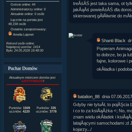
treÂśĂŚ jest taka sama, ot tyl
Goście online: 44
Napisanych artykułów:
1,087
jakÂąÂś powieÂśĂŚ dla dorosÂ
Administratorzy online: 0
Dodanych newsów:
10,564
Aktualnie online: 0 osób
Zdjęć w galerii:
21,490
skierowanej gÂłĂłwnie do mÂł
Tematów na forum:
3,921
Łącznie na portalu jest
Postów na forum:
319,637
48,158 osób
Komentarzy do materiałów:
Ostatnio zarejestrowany:
222,019
Amelia Lajonet
Rozdanych pochwał:
3,327
Shanti Black
dn
Wlepionych ostrzeżeń:
4,170
Rekord osób online:
Najwięcej userów:
1414
Popieram Animaga,
Było:
24.05.2026 16:48:00
to dobrze, bo ja l
fajne, kolorowe i 
Puchar Domów
okÂładka i podob
Aktualnym mistrzem domów jest
GRYFFINDOR
!
batalion_88
dnia 07.06.2017
Gdyby nie tytuÂł, to pojĂŞcia 
Punktów:
1509
Punktów:
335
i co to za ksiÂąÂżka <; No, m
uczniów:
4220
uczniów:
3778
znam wielu okÂładek i ksiÂąÂ
latajÂącymi samochodami ;d J
kojarzy.../