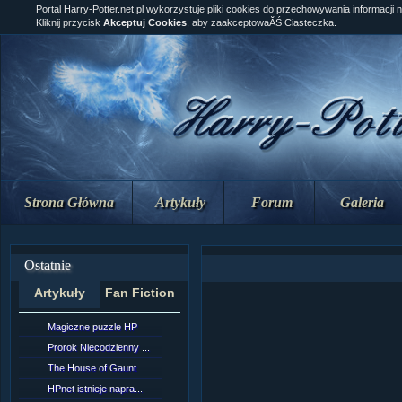
Portal Harry-Potter.net.pl wykorzystuje pliki cookies do przechowywania informacji 
Kliknij przycisk
Akceptuj Cookies
, aby zaakceptowaĂŚ Ciasteczka.
Strona Główna
Artykuły
Forum
Galeria
Ostatnie
Artykuły
Fan Fiction
Magiczne puzzle HP
[NZ]RozdziaÂł 10 cz...
Prorok Niecodzienny ...
[NZ]RozdziaÂł 10 cz...
The House of Gaunt
[NZ]RozdziaÂł 9 cz....
HPnet istnieje napra...
Remus Lupin