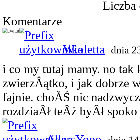
Liczba 
Komentarze
Wioletta
dnia 2
i co my tutaj mamy. no tak
zwierzÂątko, i jak dobrze 
fajnie. choĂŚ nic nadzwycz
rozdziaÂł teÂż byÂł spoko
AdersYooo
dnia 14