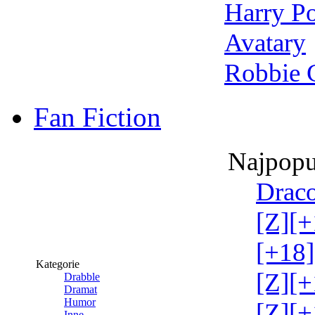
Harry Po
Avatary
Robbie 
Fan Fiction
Najpopu
Draco
[Z][+
[+18]
Kategorie
[Z][+
Drabble
Dramat
Humor
[Z][+
Inne