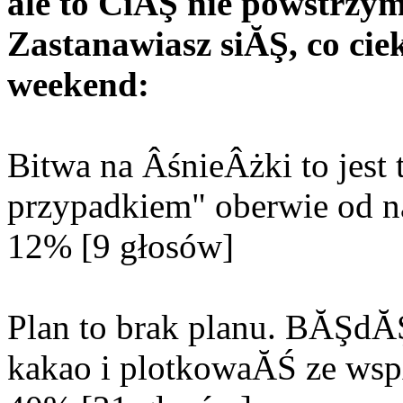
ale to CiĂŞ nie powstrzy
Zastanawiasz siĂŞ, co c
weekend:
Bitwa na ÂśnieÂżki to jes
przypadkiem" oberwie od n
12% [9 głosów]
Plan to brak planu. BĂŞd
kakao i plotkowaĂŚ ze wsp