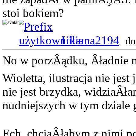
stoi bokiem?
Liliana2194
dn
No w porzÂądku, Âładnie 
Wioletta, ilustracja nie jes
nie jest brzydka, widziaÂł
nudniejszych w tym dziale g
Ech, chciaÂłabym z nimi 