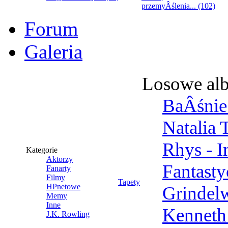
przemyÂślenia... (102)
Forum
Galeria
Losowe al
BaÂśnie 
Natalia 
Rhys - 
Kategorie
Aktorzy
Fantast
Fanarty
Filmy
Tapety
HPnetowe
Grindel
Memy
Inne
Kenneth
J.K. Rowling