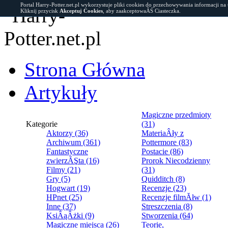
Portal Harry-Potter.net.pl wykorzystuje pliki cookies do przechowywania informacji na
Kliknij przycisk
Akceptuj Cookies
, aby zaakceptowaĂŚ Ciasteczka.
Strona Główna
Artykuły
Magiczne przedmioty
Kategorie
(31)
Aktorzy (36)
MateriaÂły z
Archiwum (361)
Pottermore (83)
Fantastyczne
Postacie (86)
zwierzĂŞta (16)
Prorok Niecodzienny
Filmy (21)
(31)
Gry (5)
Quidditch (8)
Hogwart (19)
Recenzje (23)
HPnet (25)
Recenzje filmĂłw (1)
Inne (37)
Streszczenia (8)
KsiÂąÂżki (9)
Stworzenia (64)
Magiczne miejsca (26)
Teorie,