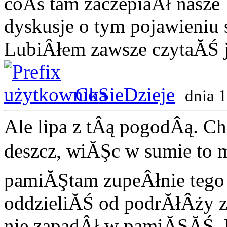
coÂś tam zaczepiaÂł nasze 
dyskusje o tym pojawieniu 
LubiÂłem zawsze czytaĂŚ j
CoSieDzieje
dnia 
Ale lipa z tÂą pogodÂą. C
deszcz, wiĂŞc w sumie t
pamiĂŞtam zupeÂłnie tego 
oddzieliĂŚ od podrĂłÂży 
nie zapadÂł w pamiĂŞĂŚ. D