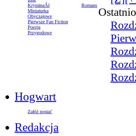
KryminaÂł
Romans
Ostatni
Miniaturka
Obyczajowe
Rozdz
Pierwsze Fan Fiction
Poezja
Przygodowe
Pierw
Rozdz
Rozdz
Rozdz
Hogwart
Załóż postać
Redakcja