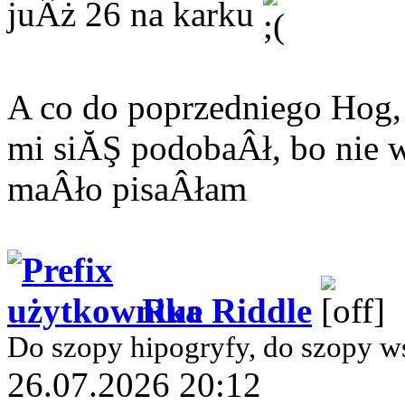
juÂż 26 na karku
A co do poprzedniego Hog
mi siĂŞ podobaÂł, bo nie 
maÂło pisaÂłam
Rue Riddle
Do szopy hipogryfy, do szopy w
26.07.2026 20:12