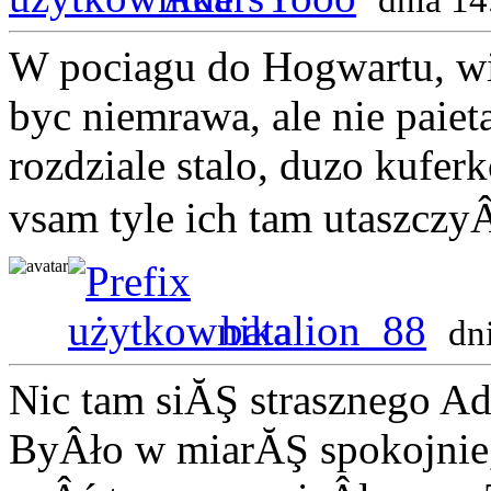
W pociagu do Hogwartu, wi
byc niemrawa, ale nie paiet
rozdziale stalo, duzo kufer
vsam tyle ich tam utaszczy
batalion_88
dn
Nic tam siĂŞ strasznego Ad
ByÂło w miarĂŞ spokojnie,