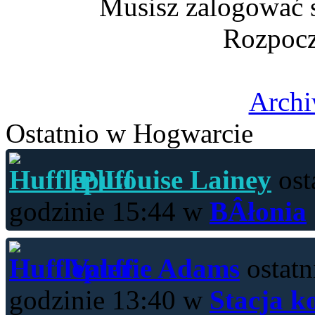
Musisz zalogować s
Rozpocz
Archi
Ostatnio w Hogwarcie
[P]Louise Lainey
ost
godzinie 15:44 w
BÂłonia
Valerie Adams
ostatn
godzinie 13:40 w
Stacja k