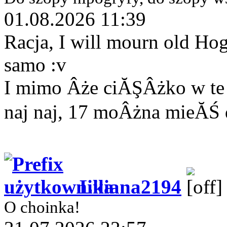
01.08.2026 11:39
Racja, I will mourn old Hog
samo :v
I mimo Âże ciĂŞÂżko w te u
naj naj, 17 moÂżna mieĂŚ 
Liliana2194
O choinka!