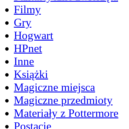
Filmy
Gry
Hogwart
HPnet
Inne
Książki
Magiczne miejsca
Magiczne przedmioty
Materiały z Pottermore
Postacie