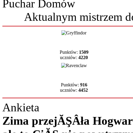
Puchar Domów
Aktualnym mistrzem 
Punktów:
1509
uczniów:
4220
Punktów:
916
uczniów:
4452
Ankieta
Zima przejĂŞÂła Hogwart 