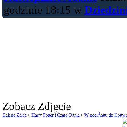
godzinie 18:15 w
Dziedzin
Zobacz Zdjęcie
Galerie Zdjęć
>
Harry Potter i Czara Ognia
>
W pociÂągu do Hogwa