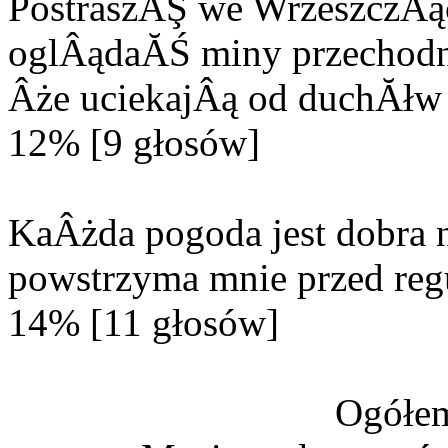
PostraszĂŞ we WrzeszczÂą
oglÂądaĂŚ miny przechodn
Âże uciekajÂą od duchĂłw 
12% [9 głosów]
KaÂżda pogoda jest dobra n
powstrzyma mnie przed reg
14% [11 głosów]
Ogółem