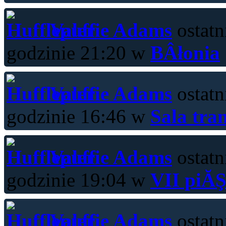
Valerie Adams
ostatn
godzinie 21:20 w
BÂłonia
Valerie Adams
ostatn
godzinie 16:46 w
Sala tra
Valerie Adams
ostatn
godzinie 19:04 w
VII piĂŞ
Valerie Adams
ostatn