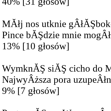
40% [31 głosów]
MĂłj nos utknie gÂłĂŞbok
Pince bĂŞdzie mnie mogÂła
13% [10 głosów]
WymknĂŞ siĂŞ cicho do M
NajwyÂższa pora uzupeÂłn
9% [7 głosów]