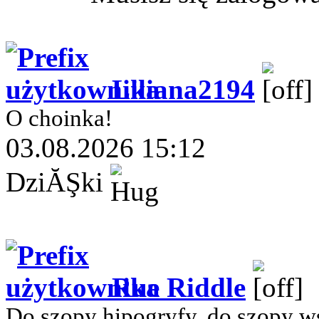
Liliana2194
O choinka!
03.08.2026 15:12
DziĂŞki
Rue Riddle
Do szopy hipogryfy, do szopy w