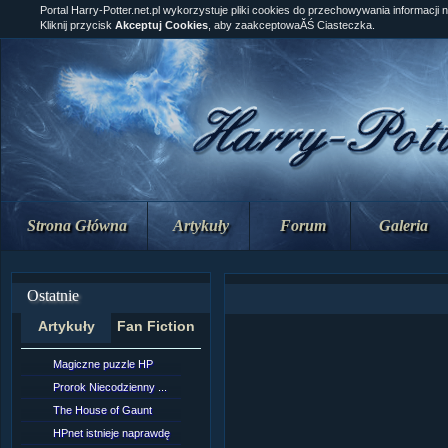
Portal Harry-Potter.net.pl wykorzystuje pliki cookies do przechowywania informacji 
Kliknij przycisk
Akceptuj Cookies
, aby zaakceptowaĂŚ Ciasteczka.
Strona Główna
Artykuły
Forum
Galeria
Ostatnie
Artykuły
Fan Fiction
Magiczne puzzle HP
[NZ]Rozdział 10 cz....
Prorok Niecodzienny ...
[NZ]Rozdział 10 cz....
The House of Gaunt
[NZ]Rozdział 9 cz.2...
HPnet istnieje naprawdę
Remus Lupin