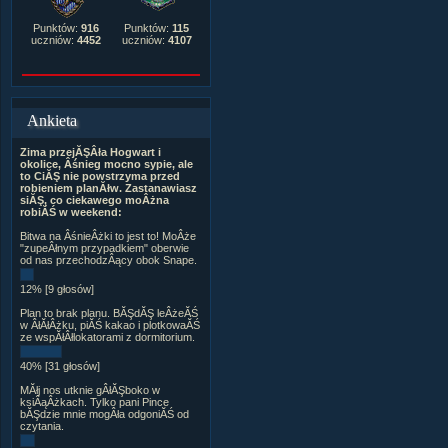
Punktów:
916
Punktów:
115
uczniów:
4452
uczniów:
4107
Ankieta
Zima przejĂŞÂła Hogwart i
okolice, Âśnieg mocno sypie, ale
to CiĂŞ nie powstrzyma przed
robieniem planĂłw. Zastanawiasz
siĂŞ, co ciekawego moÂżna
robiĂŚ w weekend:
Bitwa na ÂśnieÂżki to jest to! MoÂże
"zupeÂłnym przypadkiem" oberwie
od nas przechodzÂący obok Snape.
12% [9 głosów]
Plan to brak planu. BĂŞdĂŞ leÂżeĂŚ
w ÂłĂłÂżku, piĂŚ kakao i plotkowaĂŚ
ze wspĂłÂłlokatorami z dormitorium.
40% [31 głosów]
MĂłj nos utknie gÂłĂŞboko w
ksiÂąÂżkach. Tylko pani Pince
bĂŞdzie mnie mogÂła odgoniĂŚ od
czytania.