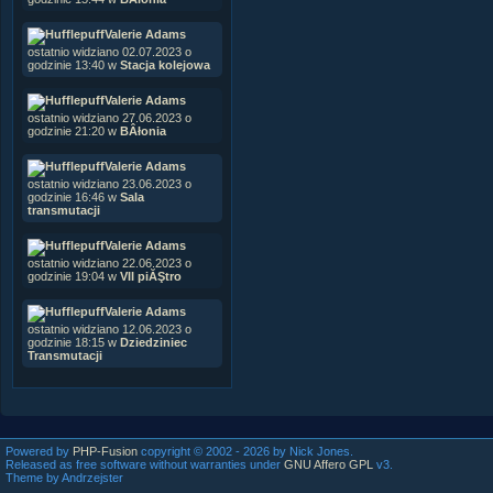
Valerie Adams
ostatnio widziano 02.07.2023 o
godzinie 13:40 w
Stacja kolejowa
Valerie Adams
ostatnio widziano 27.06.2023 o
godzinie 21:20 w
BÂłonia
Valerie Adams
ostatnio widziano 23.06.2023 o
godzinie 16:46 w
Sala
transmutacji
Valerie Adams
ostatnio widziano 22.06.2023 o
godzinie 19:04 w
VII piĂŞtro
Valerie Adams
ostatnio widziano 12.06.2023 o
godzinie 18:15 w
Dziedziniec
Transmutacji
Powered by
PHP-Fusion
copyright © 2002 - 2026 by Nick Jones.
Released as free software without warranties under
GNU Affero GPL
v3.
Theme by Andrzejster