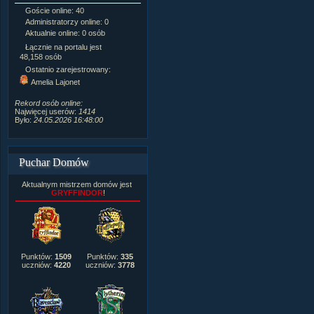
Goście online: 40
Napisanych artykułów:
1,087
Administratorzy online: 0
Dodanych newsów:
10,564
Aktualnie online: 0 osób
Zdjęć w galerii:
21,490
Tematów na forum:
3,921
Łącznie na portalu jest
Postów na forum:
319,637
48,158 osób
Komentarzy do materiałów:
Ostatnio zarejestrowany:
222,019
Amelia Lajonet
Rozdanych pochwał:
3,327
Wlepionych ostrzeżeń:
4,170
Rekord osób online:
Najwięcej userów:
1414
Było:
24.05.2026 16:48:00
Puchar Domów
Aktualnym mistrzem domów jest
GRYFFINDOR
!
Punktów:
1509
Punktów:
335
uczniów:
4220
uczniów:
3778