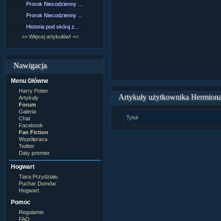
Prorok Niecodzienny ...
[NZ]Rozdział 9 cz.1...
Prorok Niecodzienny ...
[NZ]Rozdział 8 cz.2...
Historia pod skórą z...
[NZ]Rozdział 8 cz.1...
>> Więcej artykułów! <<
>> Więcej fan fiction! <<
Nawigacja
Menu Główne
Harry Potter
Artykuły użytkownika Hermiona 
Artykuły
Forum
Galeria
Tytuł
Chat
Facebook
Fan Fiction
Współpraca
Twitter
Daty premier
Hogwart
Tiara Przydziału
Puchar Domów
Hogwart
Pomoc
Regulamin
FAQ