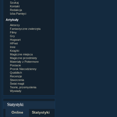
Szukaj
Kontakt
Redakcja
Izba Pamięci
Artykuły
Aktorzy
Fantastyczne zwierzęta
Filmy
Gry
Hogwart
HPnet
Inne
Książki
Magiczne miejsca
Magiczne przedmioty
Materiały z Pottermore
Postacie
Prorok Niecodzienny
Quidditch
Recenzje
Stworzenia
Świat magii
Teorie, przemyslenia
Wywiady
Statystyki
Online
Statystyki