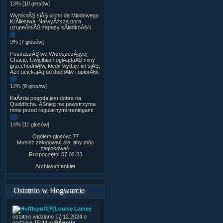
13% [10 głosów]
WymknĂŞ siĂŞ cicho do Miodowego
KrĂłlestwa. NajwyÂższa pora
uzupeÂłniĂŚ zapasy sÂłodkoÂści.
9% [7 głosów]
PostraszĂŞ we WrzeszczÂącej
Chacie. Uwielbiam oglÂądaĂŚ miny
przechodniĂłw, kiedy wydaje im siĂŞ,
Âże uciekajÂą od duchĂłw i upiorĂłw.
12% [9 głosów]
KaÂżda pogoda jest dobra na
Quidditcha. ÂŚnieg nie powstrzyma
mnie przed regularnymi treningami.
14% [11 głosów]
Ogółem głosów: 77
Musisz zalogować się, aby móc
zagłosować.
Rozpoczęto: 07.02.23
Archiwum ankiet
Ostatnio w Hogwarcie
[P]Louise Lainey
ostatnio widziano 17.12.2024 o
godzinie 15:44 w
BÂłonia