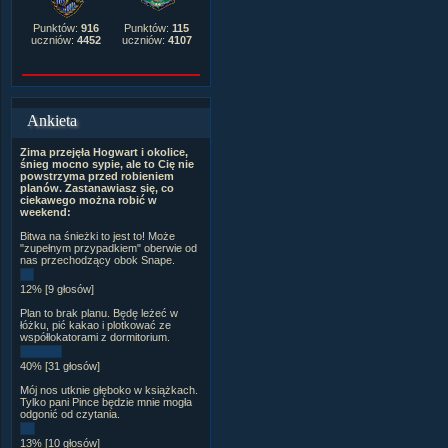
Punktów:
916
Punktów:
115
uczniów:
4452
uczniów:
4107
Ankieta
Zima przejęła Hogwart i okolice,
śnieg mocno sypie, ale to Cię nie
powstrzyma przed robieniem
planów. Zastanawiasz się, co
ciekawego można robić w
weekend:
Bitwa na śnieżki to jest to! Może
"zupełnym przypadkiem" oberwie od
nas przechodzący obok Snape.
12% [9 głosów]
Plan to brak planu. Będę leżeć w
łóżku, pić kakao i plotkować ze
współlokatorami z dormitorium.
40% [31 głosów]
Mój nos utknie głęboko w książkach.
Tylko pani Pince będzie mnie mogła
odgonić od czytania.
13% [10 głosów]