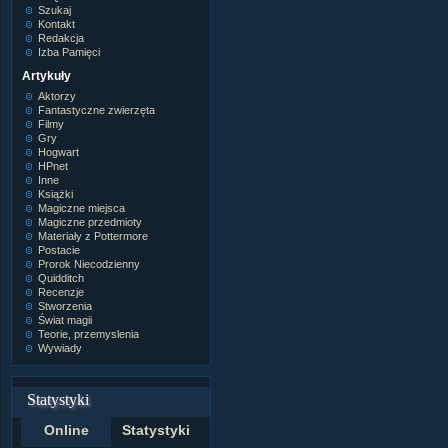
Szukaj
Kontakt
Redakcja
Izba Pamięci
Artykuły
Aktorzy
Fantastyczne zwierzęta
Filmy
Gry
Hogwart
HPnet
Inne
Książki
Magiczne miejsca
Magiczne przedmioty
Materiały z Pottermore
Postacie
Prorok Niecodzienny
Quidditch
Recenzje
Stworzenia
Świat magii
Teorie, przemyslenia
Wywiady
Statystyki
Online
Statystyki