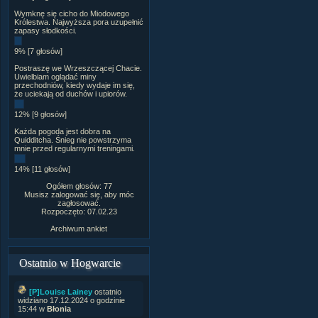
Wymknę się cicho do Miodowego
Królestwa. Najwyższa pora uzupełnić
zapasy słodkości.
9% [7 głosów]
Postraszę we Wrzeszczącej Chacie.
Uwielbiam oglądać miny
przechodniów, kiedy wydaje im się,
że uciekają od duchów i upiorów.
12% [9 głosów]
Każda pogoda jest dobra na
Quidditcha. Śnieg nie powstrzyma
mnie przed regularnymi treningami.
14% [11 głosów]
Ogółem głosów: 77
Musisz zalogować się, aby móc
zagłosować.
Rozpoczęto: 07.02.23
Archiwum ankiet
Ostatnio w Hogwarcie
[P]Louise Lainey
ostatnio
widziano 17.12.2024 o godzinie
15:44 w
Błonia