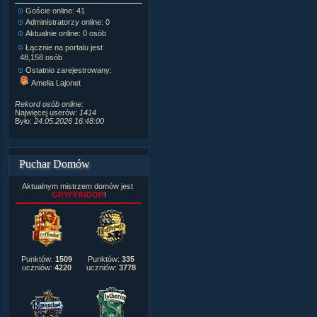
Goście online: 41
Napisanych artykułów:
1,087
Administratorzy online: 0
Dodanych newsów:
10,564
Aktualnie online: 0 osób
Zdjęć w galerii:
21,490
Tematów na forum:
3,921
Łącznie na portalu jest
Postów na forum:
319,637
48,158 osób
Komentarzy do materiałów:
Ostatnio zarejestrowany:
222,019
Amelia Lajonet
Rozdanych pochwał:
3,327
Wlepionych ostrzeżeń:
4,170
Rekord osób online:
Najwięcej userów:
1414
Było:
24.05.2026 16:48:00
Puchar Domów
Aktualnym mistrzem domów jest
GRYFFINDOR
!
Punktów:
1509
Punktów:
335
uczniów:
4220
uczniów:
3778