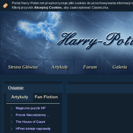
Portal Harry-Potter.net.pl wykorzystuje pliki cookies do przechowywania informacji 
Kliknij przycisk
Akceptuj Cookies
, aby zaakceptować Ciasteczka.
Strona Główna
Artykuły
Forum
Galeria
Ostatnie
Artykuły
Fan Fiction
Magiczne puzzle HP
[NZ]Rozdział 10 cz....
Prorok Niecodzienny ...
[NZ]Rozdział 10 cz....
The House of Gaunt
[NZ]Rozdział 9 cz.2...
HPnet istnieje naprawdę
Remus Lupin