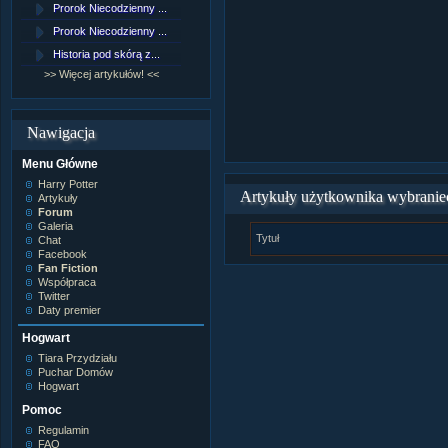
Prorok Niecodzienny ...
[NZ]Rozdział 9 cz.1...
Prorok Niecodzienny ...
[NZ]Rozdział 8 cz.2...
Historia pod skórą z...
[NZ]Rozdział 8 cz.1...
>> Więcej artykułów! <<
>> Więcej fan fiction! <<
Nawigacja
Menu Główne
Harry Potter
Artykuły użytkownika wybranie
Artykuły
Forum
Galeria
Tytuł
Chat
Facebook
Fan Fiction
Współpraca
Twitter
Daty premier
Hogwart
Tiara Przydziału
Puchar Domów
Hogwart
Pomoc
Regulamin
FAQ