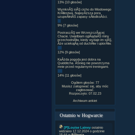
13% [10 głosów]
WymknĂŞ siĂŞ cicho do Miodowego
KrĂłlestwa. NajwyÂższa pora
uzupeÂłniĂŚ zapasy sÂłodkoÂści.
9% [7 głosów]
PostraszĂŞ we WrzeszczÂącej
Chacie. Uwielbiam oglÂądaĂŚ miny
przechodniĂłw, kiedy wydaje im siĂŞ,
Âże uciekajÂą od duchĂłw i upiorĂłw.
12% [9 głosów]
KaÂżda pogoda jest dobra na
Quidditcha. ÂŚnieg nie powstrzyma
mnie przed regularnymi treningami.
14% [11 głosów]
Ogółem głosów: 77
Musisz zalogować się, aby móc
zagłosować.
Rozpoczęto: 07.02.23
Archiwum ankiet
Ostatnio w Hogwarcie
[P]Louise Lainey
ostatnio
widziano 17.12.2024 o godzinie
15:44 w
BÂłonia