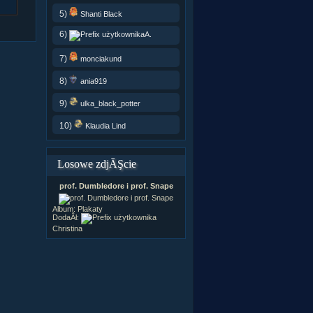
5)
Shanti Black
6)
A.
7)
monciakund
8)
ania919
9)
ulka_black_potter
10)
Klaudia Lind
Losowe zdjĂŞcie
prof. Dumbledore i prof. Snape
Album:
Plakaty
DodaÂł:
Christina