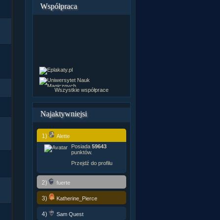
Współpraca
Wszystkie współprace
Najaktywniejsi
1)
Alette
Posiada
59643
punktów.
Przejdź do profilu
2)
fuerte
3)
Katherine_Pierce
4)
Sam Quest