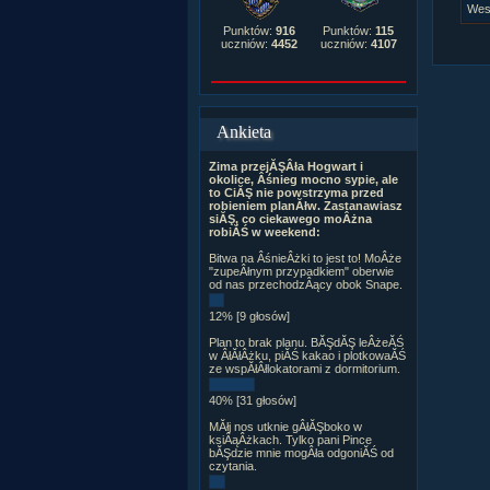
Wes
Punktów:
916
Punktów:
115
uczniów:
4452
uczniów:
4107
Ankieta
Zima przejĂŞÂła Hogwart i
okolice, Âśnieg mocno sypie, ale
to CiĂŞ nie powstrzyma przed
robieniem planĂłw. Zastanawiasz
siĂŞ, co ciekawego moÂżna
robiĂŚ w weekend:
Bitwa na ÂśnieÂżki to jest to! MoÂże
"zupeÂłnym przypadkiem" oberwie
od nas przechodzÂący obok Snape.
12% [9 głosów]
Plan to brak planu. BĂŞdĂŞ leÂżeĂŚ
w ÂłĂłÂżku, piĂŚ kakao i plotkowaĂŚ
ze wspĂłÂłlokatorami z dormitorium.
40% [31 głosów]
MĂłj nos utknie gÂłĂŞboko w
ksiÂąÂżkach. Tylko pani Pince
bĂŞdzie mnie mogÂła odgoniĂŚ od
czytania.