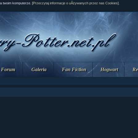
na twoim komputerze. [
Przeczytaj informacje o uÂżywanych przez nas Cookies
].
Forum
Galeria
Fan Fiction
Hogwart
Re
ział 10 cz....
ział 10 cz....
ział 9 cz.2...
upin