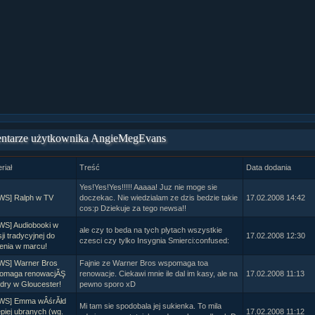
ział 9 cz.1...
ział 8 cz.2...
ział 8 cz.1...
fan fiction! <<
ntarze użytkownika AngieMegEvans
riał
Treść
Data dodania
Yes!Yes!Yes!!!!! Aaaaa! Juz nie moge sie
WS] Ralph w TV
doczekac. Nie wiedzialam ze dzis bedzie takie
17.02.2008 14:42
cos:p Dziekuje za tego newsa!!
WS] Audiobooki w
ale czy to beda na tych plytach wszystkie
ji tradycyjnej do
17.02.2008 12:30
czesci czy tylko Insygnia Smierci:confused:
enia w marcu!
WS] Warner Bros
Fajnie ze Warner Bros wspomaga toa
omaga renowacjĂŞ
renowacje. Ciekawi mnie ile dal im kasy, ale na
17.02.2008 11:13
dry w Gloucester!
pewno sporo xD
WS] Emma wÂśrĂłd
Mi tam sie spodobala jej sukienka. To mila
epiej ubranych (wg.
17.02.2008 11:12