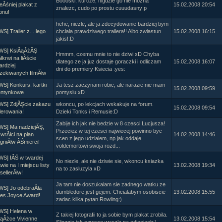
Boooski, kurcze, nigdzie go nie mozna
Âśniej plakat z
15.02.2008 20:54
rtykułów:
1,087
znalezc, cudo po prostu cuuudasny:p
onu!
ewsów:
10,564
i:
21,490
hehe, niezle, ale ja zdecydowanie bardziej bym
S] Trailer z... lego
chciala prawdziwego trailera!! Albo zwiastun
15.02.2008 16:15
orum:
3,921
jakis!:D
rum:
319,637
o materiałów:
WS] KsiÂąÂżĂŞ
Hmmm, czemu mnie to nie dziwi xD Chyba
łkrwi na liÂście
ochwał:
3,327
dlatego ze ja juz dostaje goraczki i odliczam
15.02.2008 16:07
ardziej
dni do premiery Ksiecia :yes:
strzeżeń:
4,170
zekiwanych filmĂłw
WS] Konkurs: kartki
Ja tesz zaczynam robic, ale narazie nie mam
15.02.2008 09:59
entynkowe
pomyslu xD
WS] ZdjĂŞcie zakazu
wkoncu, po lekcjach wskakuje na forum.
15.02.2008 09:54
lerowania!
Dzieki Tonks i Remusie:D
Zabije ich jak nie bedzie w 8 czesci Lucjusza!
WS] Ma nadziejĂŞ,
Przeciez w tej czesci najwiecej powinno byc
wrĂłci na plan
14.02.2008 14:46
scen z jego udzialem, np jak oddaje
gniĂłw ÂŚmierci!
voldemortowi swoja rozd...
WS] IÂŚ w twardej
No niezle, ale nie dziwie sie, wkoncu ksiazka
wie na I miejscu listy
13.02.2008 19:34
na to zasluzyla xD
sellerĂłw!
Ja tam nie doszukalam sie zadnego watku ze
WS] Jo odebraÂła
dumbledore jest gejem. Chcialabym osobiscie
13.02.2008 15:55
es Joyce Award!
zadac kilka pytan Rowling:)
WS] Helena w
Z takiej fotografii to ja sobie bym plakat zrobila.
ÂąÂżce Vivienne
13.02.2008 15:54