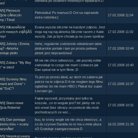
odmiana po ostatnich modowych wpadkach:D
ue)!
WS] Pierwsze
Piekniutka! Po mamusi:D Oni sa naprawde
Şcie cĂłreczki
17.02.2008 11:04
extra rodzinka:)
ny i Tima!
WS] KilkanaÂście
Evana wyszla slicznie na kazdym zdjeciu. Jest
rych-nowych zdjĂŞĂŚ
moja naj naj naj aktorka.Slicznie razem z Katie
17.02.2008 11:02
nny!
wyszly. Jak ja bym chciala ja na zywo spotkac
WS] Johnny i Emma
hehe, regularnie codziennie odwiedzam takie
Âą? -Aktorka
plotkarskie portale i tam po prostu polowa
17.02.2008 10:44
ntuje plotki
plotek jest nieprawdziwa!
Mi sie nie chce odtworzyc...ale pozniej sobie
WS] Zobacz "My Boy
zainstaluje to czego nie mam i zobacze jak
17.02.2008 10:40
" w sieci!
Dan spisal sie w tym filmie ;D
To jest po prostu ideal, az dech mi zabiera jak
WS] Screeny filmu
patrze na te zdjecia:D A nie moglam tego filmu
nard and Doris" i
17.02.2008 10:37
ogladnac bo nie mam HBO:( Plakat tez super.
at "GoC"!
Lovciam go...
Fajnie wyszedl, przystojny jest tylko ta
WS] Stare-nowe
koszula...co to wogule jest?:lol: jakby sie ze
17.02.2008 10:31
Şcia Roberta!
wsi urwal (bez obrazy oczywiscie dla osob
pochodzacych ze wsi:...
WS] Dan pomaga
buu, te srony wogle sie nie chca otworzyc, a
jnemu kinu + scany
co do czynow Daniela no to ma u mnie plusa
16.02.2008 21:38
azynĂłw!
xD Gratuluje zaangarzowania:D
WS] Niepokazywany