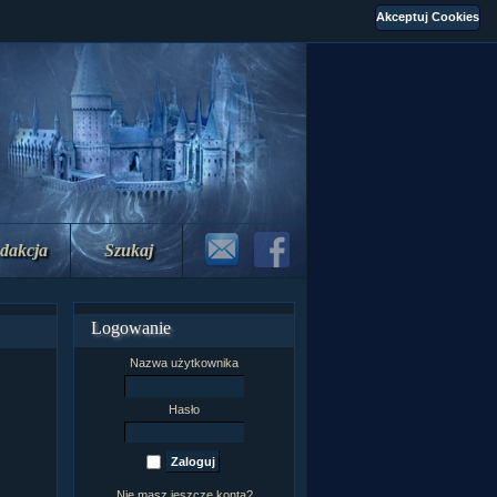
dakcja
Szukaj
Logowanie
Nazwa użytkownika
Hasło
Nie masz jeszcze konta?