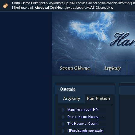
Portal Harry-Potter.net.pl wykorzystuje pliki cookies do przechowywania informacji 
Kliknij przycisk
Akceptuj Cookies
, aby zaakceptowaĂŚ Ciasteczka.
Strona Główna
Artykuły
Ostatnie
Artykuły
Fan Fiction
Magiczne puzzle HP
[NZ]Rozd
Prorok Niecodzienny ...
[NZ]Rozd
The House of Gaunt
[NZ]Rozd
HPnet istnieje naprawdę
Remus L