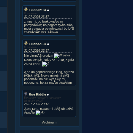
Liliana2194
O choinka!
31.07.2026 23:57
z innymi, bo brakowaÂło mi
pomysÂłĂłw, bo pogorszyÂła siĂŞ
moja sytuacja psychiczna i bo LYS
zniknĂŞÂła bez sÂłowa
Liliana2194
O choinka!
31.07.2026 23:57
Nie cierpiĂŞ urodzin
Nadal czujĂŞ siĂŞ na 17 lat, a juÂż
26 na karku
A co do poprzedniego Hog, bardzo
tĂŞskniĂŞ. Nowy mniej mi siĂŞ
podobaÂł, bo nie wyszÂły mi
poboczne, bo za maÂło pisaÂłam
Rue Riddle
Do szopy hipogryfy, do szopy
wszyscy wraz!
26.07.2026 20:12
Jako tako, nawet mi siĂŞ sb dziÂś
ÂśniÂło
Archiwum