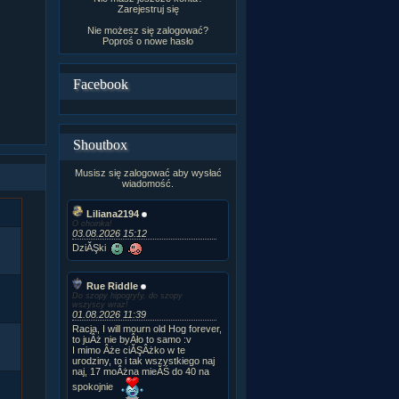
Zarejestruj się
Nie możesz się zalogować?
Poproś o
nowe hasło
Facebook
Shoutbox
Musisz się zalogować aby wysłać
wiadomość.
Liliana2194
O choinka!
03.08.2026 15:12
DziĂŞki
Rue Riddle
Do szopy hipogryfy, do szopy
wszyscy wraz!
01.08.2026 11:39
Racja, I will mourn old Hog forever,
to juÂż nie byÂło to samo :v
I mimo Âże ciĂŞÂżko w te
urodziny, to i tak wszystkiego naj
naj, 17 moÂżna mieĂŚ do 40 na
spokojnie