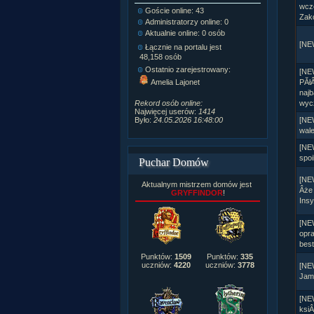
wcze
Goście online: 43
Napisanych a
Zak
Administratorzy online: 0
Dodanych n
Aktualnie online: 0 osób
Zdjęć w galeri
[NEW
Tematów na f
Łącznie na portalu jest
Postów na fo
48,158 osób
Komentarzy d
Ostatnio zarejestrowany:
[NE
222,019
PĂłÂ
Amelia Lajonet
Rozdanych p
najb
Wlepionych o
wyc
Rekord osób online:
Najwięcej userów:
1414
[NE
Było:
24.05.2026 16:48:00
wal
[NE
spoi
Puchar Domów
[NE
Aktualnym mistrzem domów jest
Âże 
GRYFFINDOR
!
Insy
[NE
opra
best
Punktów:
1509
Punktów:
335
uczniów:
4220
uczniów:
3778
[NE
Jam
[NE
ksi