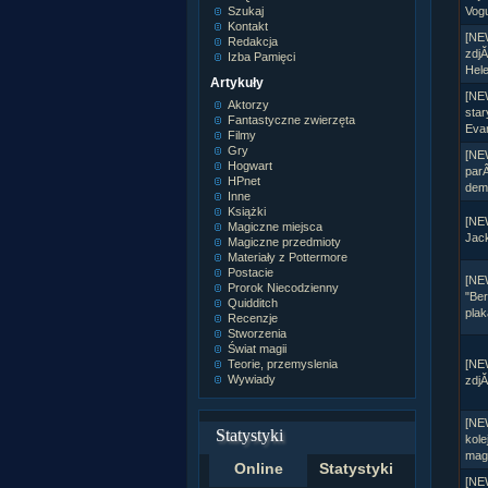
Szukaj
Vog
Kontakt
[NE
Redakcja
zdjĂ
Izba Pamięci
Hele
Artykuły
[NE
Aktorzy
sta
Fantastyczne zwierzęta
Eva
Filmy
Gry
[NE
Hogwart
par
HPnet
deme
Inne
Książki
[NE
Magiczne miejsca
Jack
Magiczne przedmioty
Materiały z Pottermore
Postacie
[NE
Prorok Niecodzienny
"Ber
Quidditch
plak
Recenzje
Stworzenia
Świat magii
Teorie, przemyslenia
[NE
Wywiady
zdjĂ
[NE
Statystyki
kole
mag
Online
Statystyki
[NE