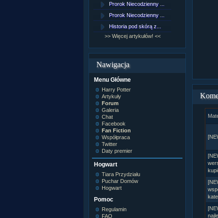
Prorok Niecodzienny ...
[NZ]Rozd
Prorok Niecodzienny ...
[NZ]Rozd
Historia pod skórą z...
[NZ]Rozd
>> Więcej artykułów! <<
>> Więcej 
Nawigacja
Menu Główne
Harry Potter
Kome
Artykuły
Forum
Galeria
Mate
Chat
Facebook
Fan Fiction
[NE
Współpraca
Twitter
Daty premier
[NE
wers
Hogwart
kupi
Tiara Przydziału
Puchar Domów
[NE
Hogwart
wsp
kate
Pomoc
[NE
Regulamin
najl
FAQ