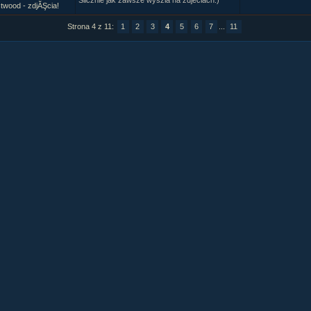
Slicznie jak zawsze wyszla na zdjeciach:)
twood - zdjĂŞcia!
Strona 4 z 11:
1
2
3
4
5
6
7
...
11