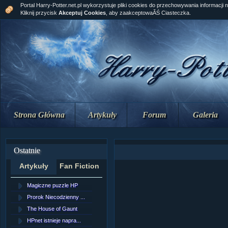
Portal Harry-Potter.net.pl wykorzystuje pliki cookies do przechowywania informacji 
Kliknij przycisk
Akceptuj Cookies
, aby zaakceptowaĂŚ Ciasteczka.
Strona Główna
Artykuły
Forum
Galeria
Ostatnie
Artykuły
Fan Fiction
Magiczne puzzle HP
[NZ]RozdziaÂł 10 cz...
Prorok Niecodzienny ...
[NZ]RozdziaÂł 10 cz...
The House of Gaunt
[NZ]RozdziaÂł 9 cz....
HPnet istnieje napra...
Remus Lupin