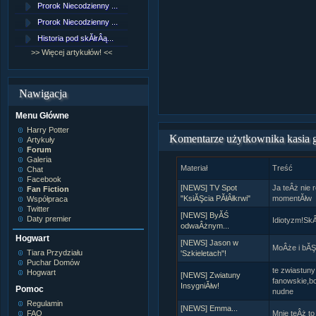
Prorok Niecodzienny ...
[NZ]RozdziaÂł 9 cz....
Prorok Niecodzienny ...
[NZ]RozdziaÂł 8 cz....
Historia pod skĂłrÂą...
[NZ]RozdziaÂł 8 cz....
>> Więcej artykułów! <<
>> Więcej fan fiction! <<
Nawigacja
Menu Główne
Harry Potter
Komentarze użytkownika kasia 
Artykuły
Forum
Galeria
Materiał
Treść
Chat
Facebook
[NEWS] TV Spot
Ja teÂż nie 
Fan Fiction
"KsiĂŞcia PĂłÂłkrwi"
momentĂłw
Współpraca
Twitter
[NEWS] ByĂŚ
Daty premier
Idiotyzm!SkÂ
odwaÂżnym...
Hogwart
[NEWS] Jason w
MoÂże i bĂŞdz
Tiara Przydziału
'Szkieletach"!
Puchar Domów
te zwiastuny
Hogwart
[NEWS] Zwiatuny
fanowskie,bo
InsygniĂłw!
Pomoc
nudne
Regulamin
[NEWS] Emma...
FAQ
Mnie teÂż to