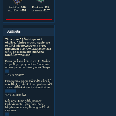
Punktów:
916
Punktów:
115
uczniów:
4452
uczniów:
4107
Ankieta
Zima przejĂŞÂła Hogwart i
okolice, Âśnieg mocno sypie, ale
to CiĂŞ nie powstrzyma przed
robieniem planĂłw. Zastanawiasz
siĂŞ, co ciekawego moÂżna
robiĂŚ w weekend:
Bitwa na ÂśnieÂżki to jest to! MoÂże
"zupeÂłnym przypadkiem" oberwie
od nas przechodzÂący obok Snape.
12% [9 głosów]
Plan to brak planu. BĂŞdĂŞ leÂżeĂŚ
w ÂłĂłÂżku, piĂŚ kakao i plotkowaĂŚ
ze wspĂłÂłlokatorami z dormitorium.
40% [31 głosów]
MĂłj nos utknie gÂłĂŞboko w
ksiÂąÂżkach. Tylko pani Pince
bĂŞdzie mnie mogÂła odgoniĂŚ od
czytania.