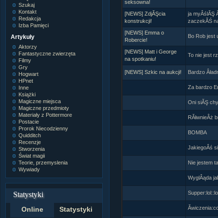
seksowna!
Szukaj
Kontakt
[NEWS] ZdjĂŞcia
ja myÂślĂŞ Â
Redakcja
konstrukcji!
zaczekĂŚ na
Izba Pamięci
[NEWS] Emma o
Bo Rob jest 
Artykuły
Robercie!
Aktorzy
[NEWS] Matt i George
Fantastyczne zwierzęta
To nie jest 
na spotkaniu!
Filmy
Gry
[NEWS] Szkic na aukcji!
Bardzo Âładn
Hogwart
HPnet
Za bardzo E
Inne
Książki
Magiczne miejsca
Oni siĂŞ ch
Magiczne przedmioty
Materiały z Pottermore
RĂłwnieÂż b
Postacie
Prorok Niecodzienny
BOMBA
Quidditch
Recenzje
JakiegoÂś si
Stworzenia
Świat magii
Teorie, przemyslenia
Nie jestem 
Wywiady
WyglÂąda ja
Supper:lol::lo
Statystyki
Ăwiczenia:c
Online
Statystyki