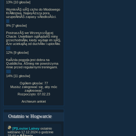
13% [10 głosów]
WymknĂŞ siĂŞ cicho do Miodowego
KrĂłlestwa. NajwyÂższa pora
uzupeÂłniĂŚ zapasy sÂłodkoÂści.
9% [7 głosów]
PostraszĂŞ we WrzeszczÂącej
Chacie. Uwielbiam oglÂądaĂŚ miny
przechodniĂłw, kiedy wydaje im siĂŞ,
Âże uciekajÂą od duchĂłw i upiorĂłw.
12% [9 głosów]
KaÂżda pogoda jest dobra na
Quidditcha. ÂŚnieg nie powstrzyma
mnie przed regularnymi treningami.
14% [11 głosów]
Ogółem głosów: 77
Musisz zalogować się, aby móc
zagłosować.
Rozpoczęto: 07.02.23
Archiwum ankiet
Ostatnio w Hogwarcie
[P]Louise Lainey
ostatnio
widziano 17.12.2024 o godzinie
15:44 w
BÂłonia