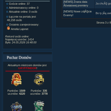
[NEWS] Znana data
Ja chcĂŞ go
Goście online: 37
Napisanych artykułów:
1,087
Âświatowej premiery
Administratorzy online: 0
Dodanych newsów:
10,564
[NEWS] Nowe zdjĂŞcie
Aktualnie online: 0 osób
Zdjęć w galerii:
21,490
Bo ty jÂą uw
Evanny!
Tematów na forum:
3,921
Łącznie na portalu jest
Postów na forum:
319,637
48,158 osób
Strona 3 z 
Komentarzy do materiałów:
Ostatnio zarejestrowany:
222,019
Amelia Lajonet
Rozdanych pochwał:
3,327
Wlepionych ostrzeżeń:
4,170
Rekord osób online:
Najwięcej userów:
1414
Było:
24.05.2026 16:48:00
Puchar Domów
Aktualnym mistrzem domów jest
GRYFFINDOR
!
Punktów:
1509
Punktów:
335
uczniów:
4220
uczniów:
3778