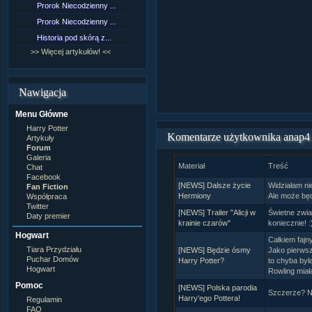
Prorok Niecodzienny ...
[NZ]Rozdział 9 cz.1...
Prorok Niecodzienny ...
[NZ]Rozdział 8 cz.2...
Historia pod skórą z...
[NZ]Rozdział 8 cz.1...
>> Więcej artykułów! <<
>> Więcej fan fiction! <<
Nawigacja
Menu Główne
Harry Potter
Komentarze użytkownika anap4
Artykuły
Forum
Galeria
Materiał
Treść
Chat
Facebook
[NEWS] Dalsze życie
Widziałam ni
Fan Fiction
Hermiony
Ale może bę
Współpraca
Twitter
[NEWS] Trailer "Alicji w
Świetne zwia
Daty premier
krainie czarów"
koniecznie! :
Hogwart
Całkiem fajny
Tiara Przydziału
[NEWS] Będzie ósmy
Jako pierwsz
Puchar Domów
Harry Potter?
to chyba był
Hogwart
Rowling miała 
Pomoc
[NEWS] Polska parodia
Szczerze? Ni
Harry'ego Pottera!
Regulamin
FAQ