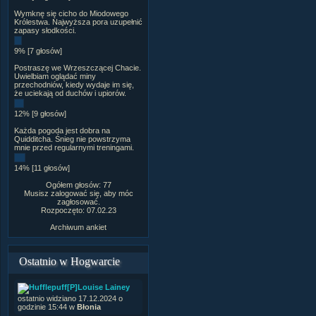
Wymknę się cicho do Miodowego
Królestwa. Najwyższa pora uzupełnić
zapasy słodkości.
9% [7 głosów]
Postraszę we Wrzeszczącej Chacie.
Uwielbiam oglądać miny
przechodniów, kiedy wydaje im się,
że uciekają od duchów i upiorów.
12% [9 głosów]
Każda pogoda jest dobra na
Quidditcha. Śnieg nie powstrzyma
mnie przed regularnymi treningami.
14% [11 głosów]
Ogółem głosów: 77
Musisz zalogować się, aby móc
zagłosować.
Rozpoczęto: 07.02.23
Archiwum ankiet
Ostatnio w Hogwarcie
[P]Louise Lainey
ostatnio widziano 17.12.2024 o
godzinie 15:44 w
Błonia