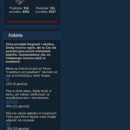
Punktów:
916
Punktów:
115
uczniów:
4452
uczniów:
4107
Ankieta
Zima przejęła Hogwart i okolice,
śnieg mocno sypie, ale to Cię nie
powstrzyma przed robieniem
planów. Zastanawiasz się, co
ciekawego można robić w
weekend:
Bitwa na śnieżki to jest to! Może
"zupełnym przypadkiem" oberwie od
nas przechodzący obok Snape.
12% [9 głosów]
Plan to brak planu. Będę leżeć w
łóżku, pić kakao i plotkować ze
współlokatorami z dormitorium.
40% [31 głosów]
Mój nos utknie głęboko w książkach.
Tylko pani Pince będzie mnie mogła
odgonić od czytania.
13% [10 głosów]