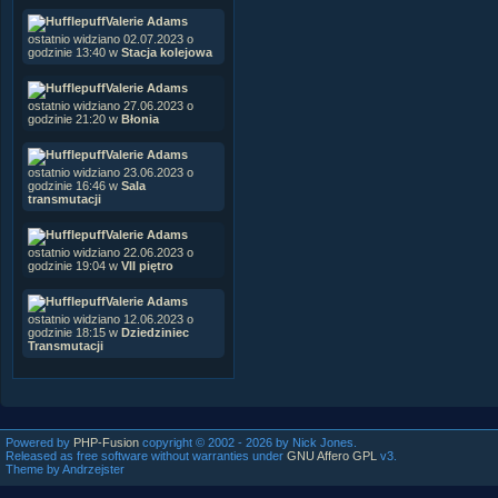
Valerie Adams
ostatnio widziano 02.07.2023 o
godzinie 13:40 w
Stacja kolejowa
Valerie Adams
ostatnio widziano 27.06.2023 o
godzinie 21:20 w
Błonia
Valerie Adams
ostatnio widziano 23.06.2023 o
godzinie 16:46 w
Sala
transmutacji
Valerie Adams
ostatnio widziano 22.06.2023 o
godzinie 19:04 w
VII piętro
Valerie Adams
ostatnio widziano 12.06.2023 o
godzinie 18:15 w
Dziedziniec
Transmutacji
Powered by
PHP-Fusion
copyright © 2002 - 2026 by Nick Jones.
Released as free software without warranties under
GNU Affero GPL
v3.
Theme by Andrzejster