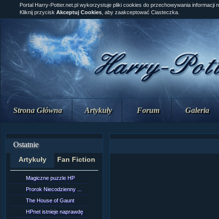
Portal Harry-Potter.net.pl wykorzystuje pliki cookies do przechowywania informacji 
Kliknij przycisk
Akceptuj Cookies
, aby zaakceptować Ciasteczka.
Strona Główna
Artykuły
Forum
Galeria
Ostatnie
Artykuły
Fan Fiction
Magiczne puzzle HP
[NZ]Rozdział 10 cz....
Prorok Niecodzienny ...
[NZ]Rozdział 10 cz....
The House of Gaunt
[NZ]Rozdział 9 cz.2...
HPnet istnieje naprawdę
Remus Lupin