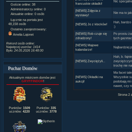
Nic specjaln
francuskie okładki!
Goście online: 38
Napisanych artykułów:
1,087
Administratorzy online: 0
Dodanych newsów:
10,564
[NEWS] Zdjęcia z
Nie ma to ja
Aktualnie online: 0 osób
Zdjęć w galerii:
21,490
wystawy!
Tematów na forum:
3,921
Łącznie na portalu jest
Hah, bardzo 
Postów na forum:
319,637
48,158 osób
[NEWS] Jo z klocków!
:)
Komentarzy do materiałów:
Ostatnio zarejestrowany:
222,019
[NEWS] Rob czuje się
Po prostu ża
Amelia Lajonet
Rozdanych pochwał:
3,327
zdradzony!
tych gazetac
Wlepionych ostrzeżeń:
4,170
Rekord osób online:
[NEWS] Majowe
Najwięcej userów:
1414
Najbardziej 
kalandarze!
Było:
24.05.2026 16:48:00
Hah, b. fajni
[NEWS] Zwyciężyli...
zwyciężczyni
trochę nie na
Puchar Domów
Ma facet tal
[NEWS] Okładki na
Wszystkie są
Aktualnym mistrzem domów jest
GRYFFINDOR
!
aukcji!
podobają mi s
nawet, czy ni
Strona 2 
Punktów:
1509
Punktów:
335
uczniów:
4220
uczniów:
3778