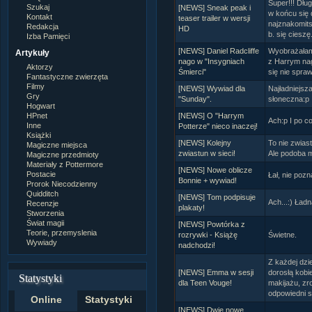
Super!!! Dłu
Szukaj
[NEWS] Sneak peak i
w końcu się 
Kontakt
teaser trailer w wersji
najznakomits
Redakcja
HD
b. się cieszę
Izba Pamięci
[NEWS] Daniel Radcliffe
Wyobrażałam
Artykuły
nago w "Insygniach
z Harrym nag
Aktorzy
Śmierci"
się nie spraw
Fantastyczne zwierzęta
Filmy
[NEWS] Wywiad dla
Najładniejsza
Gry
"Sunday".
słoneczna:p
Hogwart
HPnet
[NEWS] O "Harrym
Ach:p I po c
Inne
Potterze" nieco inaczej!
Książki
[NEWS] Kolejny
To nie zwiast
Magiczne miejsca
zwiastun w sieci!
Ale podoba mi
Magiczne przedmioty
Materiały z Pottermore
[NEWS] Nowe oblicze
Postacie
Łał, nie pozn
Bonnie + wywiad!
Prorok Niecodzienny
Quidditch
[NEWS] Tom podpisuje
Ach...:) Ładn
Recenzje
plakaty!
Stworzenia
Świat magii
[NEWS] Powtórka z
Teorie, przemyslenia
rozrywki - Książę
Świetne.
Wywiady
nadchodzi!
Z każdej dz
[NEWS] Emma w sesji
dorosłą kobiet
Statystyki
dla Teen Vouge!
makijażu, zro
odpowiedni st
Online
Statystyki
[NEWS] Dwie nowe