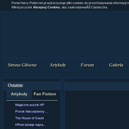
Portal Harry-Potter.net.pl wykorzystuje pliki cookies do przechowywania informacji 
Kliknij przycisk
Akceptuj Cookies
, aby zaakceptowaĂŚ Ciasteczka.
Strona Główna
Artykuły
Forum
Galeria
Ostatnie
Artykuły
Fan Fiction
Magiczne puzzle HP
[NZ]RozdziaÂł 10 cz...
Prorok Niecodzienny ...
[NZ]RozdziaÂł 10 cz...
The House of Gaunt
[NZ]RozdziaÂł 9 cz....
HPnet istnieje napra...
Remus Lupin