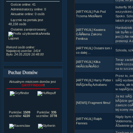
czyta, bo je
Goście online: 41
Napisanych artykułów:
1,087
butterfly 95
Administratorzy online: 0
Dodanych newsów:
10,564
[ARTYKUŁ] Pub Pod
wszystkimi a
Aktualnie online: 0 osób
Zdjęć w galerii:
21,490
Trzema MiotÂłami
Spoko. Szko
Tematów na forum:
3,921
Łącznie na portalu jest
takich przyt
Postów na forum:
319,637
48,158 osób
Hardodziob 
Komentarzy do materiałów:
Ostatnio zarejestrowany:
[ARTYKUŁ] Kwatera
222,019
tak byÂło u 
Amelia
GÂłĂłwna Zakonu
jest;)) Ale 
Rozdanych pochwał:
3,327
Lajonet
Feniksa
pretensji. A a
Wlepionych ostrzeżeń:
4,170
Rekord osób online:
[ARTYKUŁ] Ostatni tom i
Szkoda, szk
Najwięcej userów:
1414
co dalej ...
Było:
24.05.2026 16:48:00
Teraz zacie
[ARTYKUŁ] Kilka
miaÂł szczu
nieÂścisÂłoÂści
na to szczeg
Puchar Domów
Przez to, z
[ARTYKUŁ] Harry Potter i
siĂŞ wydaw
Aktualnym mistrzem domów jest
WiĂŞzieĂą Azkabanu
nudna, ale 
GRYFFINDOR
!
w napiĂŞciu,
Ja tez siĂŞ
bĂŞdzie gen
[NEWS] Fragment filmu!
zawsze coÂś
tej sceny mo
Punktów:
1509
Punktów:
335
uczniów:
4220
uczniów:
3778
Nigdy bym n
[ARTYKUŁ] Ralph
Voldemorta.
Fiennes
ÂŚwietnie g
Zgadzam siĂ