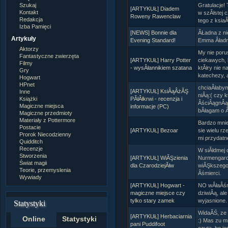
Szukaj
Gratulacje!
[ARTYKUŁ] Diadem
Kontakt
w szĂłstej 
Roweny Rawenclaw
Redakcja
tego z ksia
Izba Pamięci
[NEWS] Bonnie dla
ÂŁadna z ni
Artykuły
Evening Standard!
Emma Âładni
Aktorzy
My nie poru
Fantastyczne zwierzęta
[ARTYKUŁ] Harry Potter
ciekawych,
Filmy
- wysÂłannikiem szatana
ktĂłry nie 
Gry
katechezy, a
Hogwart
HPnet
chciaÂłabym
[ARTYKUŁ] KsiÂąÂżĂŞ
Inne
niÂą:( czy 
Książki
PĂłÂłkrwi - recenzja i
ÂściÂągnÂą
Magiczne miejsca
informacje (PC)
bÂłagam o Â
Magiczne przedmioty
Materiały z Pottermore
Bardzo mnie
Postacie
[ARTYKUŁ] Bezoar
sie wielu r
Prorok Niecodzienny
mi przydatn
Quidditch
Recenzje
W siĂłdmej
Stworzenia
[ARTYKUŁ] WiĂŞzienia
Nurmengardz
Świat magii
dla CzarodziejĂłw
wiĂŞkszego 
Teorie, przemyslenia
Âśmierci.
Wywiady
[ARTYKUŁ] Hogwart -
NO wÂłaÂśni
magiczne miejsce czy
dziwiÂą, ale
tylko stary zamek
wyjasnione.
Statystyki
WidaĂŚ, ze 
[ARTYKUŁ] Herbaciarnia
Online
Statystyki
:) Mas zu m
pani Puddifoot