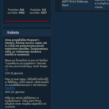
[ARTYKUŁ] Walburga
w ksiÂąÂżc
Black
zdanie...
Punktów:
916
Punktów:
115
uczniów:
4452
uczniów:
4107
Ankieta
Zima przejĂŞÂła Hogwart i
okolice, Âśnieg mocno sypie, ale
to CiĂŞ nie powstrzyma przed
robieniem planĂłw. Zastanawiasz
siĂŞ, co ciekawego moÂżna
robiĂŚ w weekend:
Bitwa na ÂśnieÂżki to jest to! MoÂże
"zupeÂłnym przypadkiem" oberwie
od nas przechodzÂący obok Snape.
12% [9 głosów]
Plan to brak planu. BĂŞdĂŞ leÂżeĂŚ
w ÂłĂłÂżku, piĂŚ kakao i plotkowaĂŚ
ze wspĂłÂłlokatorami z dormitorium.
40% [31 głosów]
MĂłj nos utknie gÂłĂŞboko w
ksiÂąÂżkach. Tylko pani Pince
bĂŞdzie mnie mogÂła odgoniĂŚ od
czytania.