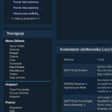
Prorok Niecodzienny ...
[NZ]RozdziaÂł 9 cz....
Prorok Niecodzienny ...
[NZ]RozdziaÂł 8 cz....
Historia pod skĂłrÂą...
[NZ]RozdziaÂł 8 cz....
>> Więcej artykułów! <<
>> Więcej fan fiction! <<
Nawigacja
Menu Główne
Harry Potter
Komentarze użytkownika Lucy
Artykuły
Forum
Galeria
Materiał
Treść
Chat
Facebook
bardzo ciek
Fan Fiction
[ARTYKUŁ] Kraken
Âże nie zwr
Współpraca
Twitter
tego zwierza
Daty premier
Na onecie t
[NEWS] Watykan o
przyjaÂźnie
Hogwart
najnowszym filmie
wyraÂźnie w
Tiara Przydziału
i waÂżne w 
Puchar Domów
Hogwart
Jest super.
[ARTYKUŁ] Ford Anglia
MogÂłaÂś j
Pomoc
Artura Weasley`a
Rona i Harr
Regulamin
Aragoga, be
FAQ