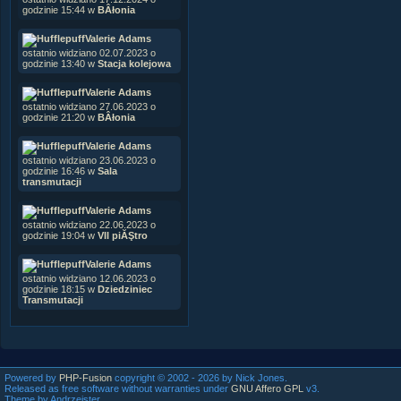
godzinie 15:44 w
BÂłonia
Valerie Adams
ostatnio widziano 02.07.2023 o
godzinie 13:40 w
Stacja kolejowa
Valerie Adams
ostatnio widziano 27.06.2023 o
godzinie 21:20 w
BÂłonia
Valerie Adams
ostatnio widziano 23.06.2023 o
godzinie 16:46 w
Sala
transmutacji
Valerie Adams
ostatnio widziano 22.06.2023 o
godzinie 19:04 w
VII piĂŞtro
Valerie Adams
ostatnio widziano 12.06.2023 o
godzinie 18:15 w
Dziedziniec
Transmutacji
Powered by
PHP-Fusion
copyright © 2002 - 2026 by Nick Jones.
Released as free software without warranties under
GNU Affero GPL
v3.
Theme by Andrzejster