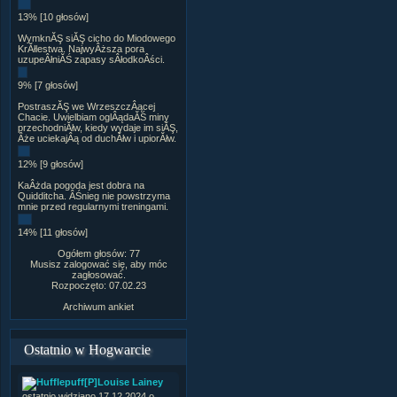
13% [10 głosów]
WymknĂŞ siĂŞ cicho do Miodowego
KrĂłlestwa. NajwyÂższa pora
uzupeÂłniĂŚ zapasy sÂłodkoÂści.
9% [7 głosów]
PostraszĂŞ we WrzeszczÂącej
Chacie. Uwielbiam oglÂądaĂŚ miny
przechodniĂłw, kiedy wydaje im siĂŞ,
Âże uciekajÂą od duchĂłw i upiorĂłw.
12% [9 głosów]
KaÂżda pogoda jest dobra na
Quidditcha. ÂŚnieg nie powstrzyma
mnie przed regularnymi treningami.
14% [11 głosów]
Ogółem głosów: 77
Musisz zalogować się, aby móc
zagłosować.
Rozpoczęto: 07.02.23
Archiwum ankiet
Ostatnio w Hogwarcie
[P]Louise Lainey
ostatnio widziano 17.12.2024 o