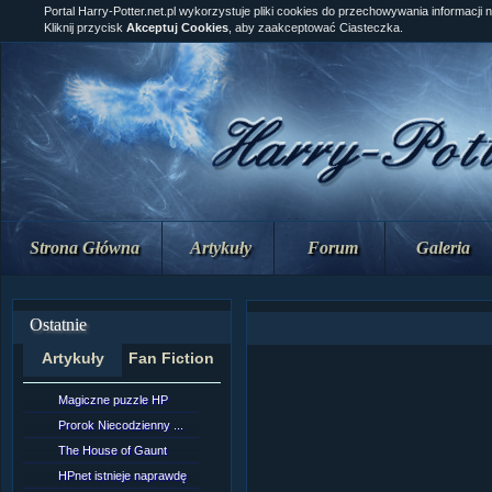
Portal Harry-Potter.net.pl wykorzystuje pliki cookies do przechowywania informacji 
Kliknij przycisk
Akceptuj Cookies
, aby zaakceptować Ciasteczka.
Strona Główna
Artykuły
Forum
Galeria
Ostatnie
Artykuły
Fan Fiction
Magiczne puzzle HP
[NZ]Rozdział 10 cz....
Prorok Niecodzienny ...
[NZ]Rozdział 10 cz....
The House of Gaunt
[NZ]Rozdział 9 cz.2...
HPnet istnieje naprawdę
Remus Lupin