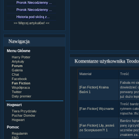
Prorok Niecodzienny ...
[NZ]Rozdział 9 cz.1...
Prorok Niecodzienny ...
[NZ]Rozdział 8 cz.2...
Historia pod skórą z...
[NZ]Rozdział 8 cz.1...
>> Więcej artykułów! <<
>> Więcej fan fiction! <<
Nawigacja
Menu Główne
Harry Potter
Komentarze użytkownika Teodo
Artykuły
Forum
Galeria
Materiał
Treść
Chat
Facebook
Fabuła mi si
Fan Fiction
[Fan Fiction] Kraina
dowiedzieć c
Współpraca
Twitter
Baśni 1
porwany prze
Daty premier
już dużo lepi
Treść bardzo 
Hogwart
[Fan Fiction] Wyznanie
rytmem całoś
Tiara Przydziału
ropucha :tfu
Puchar Domów
Hogwart
Bardzo fajna
[Fan Fiction] Lily, jesteś
parę zgrzyt
Pomoc
ze Scorpiusem?! 1
uczniów poz
Regulamin
znakiem za..
FAQ