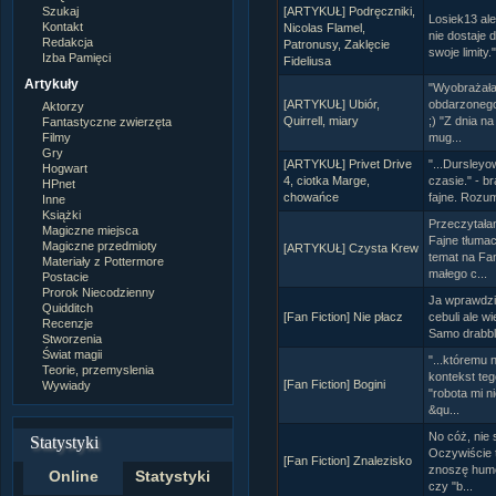
Szukaj
[ARTYKUŁ] Podręczniki,
Losiek13 al
Kontakt
Nicolas Flamel,
nie dostaje 
Redakcja
Patronusy, Zaklęcie
swoje limity
Izba Pamięci
Fideliusa
Artykuły
"Wyobrażałam
[ARTYKUŁ] Ubiór,
obdarzonego"
Aktorzy
Quirrell, miary
;) "Z dnia n
Fantastyczne zwierzęta
Filmy
mug...
Gry
[ARTYKUŁ] Privet Drive
"...Dursleyo
Hogwart
4, ciotka Marge,
czasie." - br
HPnet
chowańce
fajne. Rozum
Inne
Książki
Przeczytała
Magiczne miejsca
Fajne tłumac
Magiczne przedmioty
[ARTYKUŁ] Czysta Krew
temat na Fa
Materiały z Pottermore
małego c...
Postacie
Prorok Niecodzienny
Ja wprawdzie
Quidditch
[Fan Fiction] Nie płacz
cebuli ale wi
Recenzje
Samo drabbl
Stworzenia
Świat magii
"...któremu 
Teorie, przemyslenia
kontekst teg
[Fan Fiction] Bogini
Wywiady
"robota mi n
&qu...
No cóż, nie 
Statystyki
Oczywiście t
[Fan Fiction] Znalezisko
znoszę humo
Online
Statystyki
czy "b...