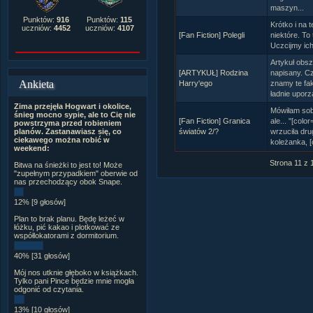
maszyn...
Punktów:
916
Punktów:
115
Krótko i na 
uczniów:
4452
uczniów:
4107
[Fan Fiction] Polegli
niektóre. To
Uczcijmy ich
Artykuł obs
[ARTYKUŁ] Rodzina
napisany. C
Ankieta
Harry'ego
znamy te fakt
ładnie uporz
Zima przejęła Hogwart i okolice,
Mówiłam sobi
śnieg mocno sypie, ale to Cię nie
[Fan Fiction] Granica
ale... "[col
powstrzyma przed robieniem
światów 2/?
wrzuciła drug
planów. Zastanawiasz się, co
ciekawego można robić w
koleżanka, [
weekend:
Strona 11 z 
Bitwa na śnieżki to jest to! Może
"zupełnym przypadkiem" oberwie od
nas przechodzący obok Snape.
12% [9 głosów]
Plan to brak planu. Będę leżeć w
łóżku, pić kakao i plotkować ze
współlokatorami z dormitorium.
40% [31 głosów]
Mój nos utknie głęboko w książkach.
Tylko pani Pince będzie mnie mogła
odgonić od czytania.
13% [10 głosów]