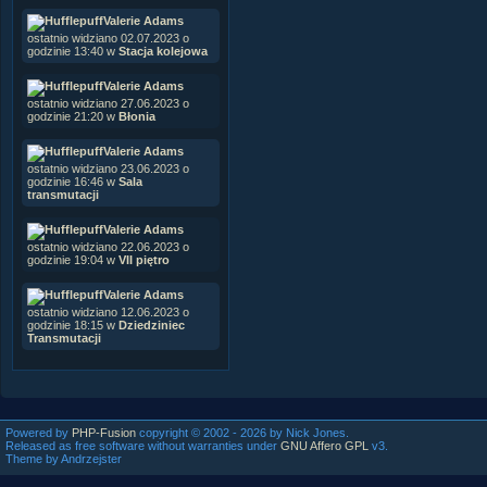
Valerie Adams
ostatnio widziano 02.07.2023 o
godzinie 13:40 w
Stacja kolejowa
Valerie Adams
ostatnio widziano 27.06.2023 o
godzinie 21:20 w
Błonia
Valerie Adams
ostatnio widziano 23.06.2023 o
godzinie 16:46 w
Sala
transmutacji
Valerie Adams
ostatnio widziano 22.06.2023 o
godzinie 19:04 w
VII piętro
Valerie Adams
ostatnio widziano 12.06.2023 o
godzinie 18:15 w
Dziedziniec
Transmutacji
Powered by
PHP-Fusion
copyright © 2002 - 2026 by Nick Jones.
Released as free software without warranties under
GNU Affero GPL
v3.
Theme by Andrzejster