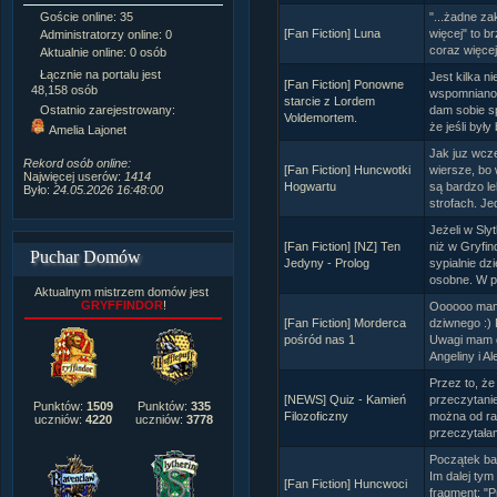
"...żadne zak
Goście online: 35
Napisanych artykułów:
1,087
[Fan Fiction] Luna
więcej" to b
Administratorzy online: 0
Dodanych newsów:
10,564
coraz więcej
Aktualnie online: 0 osób
Zdjęć w galerii:
21,490
Tematów na forum:
3,921
Łącznie na portalu jest
Jest kilka n
[Fan Fiction] Ponowne
Postów na forum:
319,637
48,158 osób
wspomniano
starcie z Lordem
Komentarzy do materiałów:
dam sobie s
Ostatnio zarejestrowany:
Voldemortem.
222,019
że jeśli były 
Amelia Lajonet
Rozdanych pochwał:
3,327
Jak juz wcze
Wlepionych ostrzeżeń:
4,170
Rekord osób online:
[Fan Fiction] Huncwotki
wiersze, bo 
Najwięcej userów:
1414
Hogwartu
są bardzo l
Było:
24.05.2026 16:48:00
strofach. Je
Jeżeli w Sly
[Fan Fiction] [NZ] Ten
niż w Gryfin
Puchar Domów
Jedyny - Prolog
sypialnie dz
osobne. W pr
Aktualnym mistrzem domów jest
GRYFFINDOR
!
Oooooo mamus
[Fan Fiction] Morderca
dziwnego :) 
pośród nas 1
Uwagi mam d
Angeliny i Al
Przez to, że
[NEWS] Quiz - Kamień
przeczytanie
Punktów:
1509
Punktów:
335
Filozoficzny
można od raz
uczniów:
4220
uczniów:
3778
przeczytała
Początek bar
Im dalej tym
[Fan Fiction] Huncwoci
fragment: "P