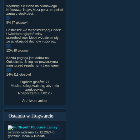
Wymknę się cicho do Miodowego
Królestwa. Najwyższa pora uzupełnić
zapasy słodkości.
9% [7 głosów]
Postraszę we Wrzeszczącej Chacie.
Uwielbiam oglądać miny
przechodniów, kiedy wydaje im się,
że uciekają od duchów i upiorów.
12% [9 głosów]
Każda pogoda jest dobra na
Quidditcha. Śnieg nie powstrzyma
mnie przed regularnymi treningami.
14% [11 głosów]
Ogółem głosów: 77
Musisz zalogować się, aby móc
zagłosować.
Rozpoczęto: 07.02.23
Archiwum ankiet
Ostatnio w Hogwarcie
[P]Louise Lainey
ostatnio widziano 17.12.2024 o
godzinie 15:44 w
Błonia