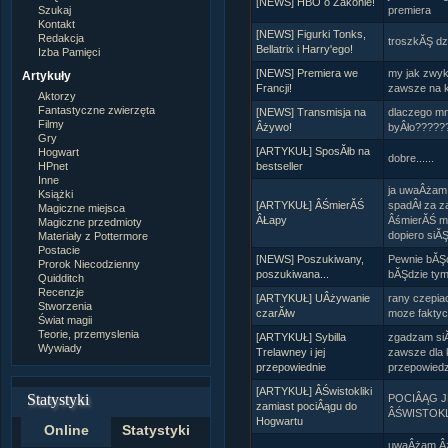
[NEWS] HBO o Zakonie!
Szukaj
premiera
Kontakt
[NEWS] Figurki Tonks,
Redakcja
troszkĂŞ d
Bellatrix i Harry'ego!
Izba Pamięci
[NEWS] Premiera we
my jak zwyk
Artykuły
Francji!
zawsze na 
Aktorzy
Fantastyczne zwierzęta
[NEWS] Transmisja na
dlaczego mn
Filmy
Âżywo!
byÂło??????
Gry
[ARTYKUŁ] SposĂłb na
Hogwart
dobre......
HPnet
bestseller
Inne
ja uwaÂżam
Książki
[ARTYKUŁ] ÂŚmierĂŚ
spadÂł za z
Magiczne miejsca
ÂŁapy
ÂśmierĂŚ moÂ
Magiczne przedmioty
dopiero siĂ
Materiały z Pottermore
Postacie
[NEWS] Poszukiwany,
Pewnie bĂŞd
Prorok Niecodzienny
poszukiwana...
bĂŞdzie tym
Quidditch
Recenzje
[ARTYKUŁ] UÂżywanie
rany czepiac
Stworzenia
czarĂłw
moze faktyc
Świat magii
Teorie, przemyslenia
[ARTYKUŁ] Sybilla
zgadzam siĂ
Wywiady
Trelawney i jej
zawsze dla
przepowiednie
przepowiedz
[ARTYKUŁ] ÂŚwistokliki
Statystyki
POCIÂĄG 
zamiast pociÂągu do
ÂŚWISTOKL
Hogwartu
Online
Statystyki
uwaÂżam Âż