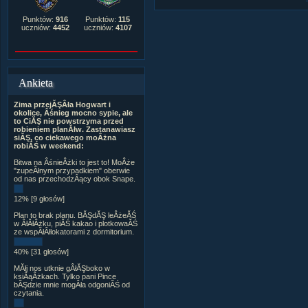
Punktów:
916
Punktów:
115
uczniów:
4452
uczniów:
4107
Ankieta
Zima przejĂŞÂła Hogwart i
okolice, Âśnieg mocno sypie, ale
to CiĂŞ nie powstrzyma przed
robieniem planĂłw. Zastanawiasz
siĂŞ, co ciekawego moÂżna
robiĂŚ w weekend:
Bitwa na ÂśnieÂżki to jest to! MoÂże
"zupeÂłnym przypadkiem" oberwie
od nas przechodzÂący obok Snape.
12% [9 głosów]
Plan to brak planu. BĂŞdĂŞ leÂżeĂŚ
w ÂłĂłÂżku, piĂŚ kakao i plotkowaĂŚ
ze wspĂłÂłlokatorami z dormitorium.
40% [31 głosów]
MĂłj nos utknie gÂłĂŞboko w
ksiÂąÂżkach. Tylko pani Pince
bĂŞdzie mnie mogÂła odgoniĂŚ od
czytania.