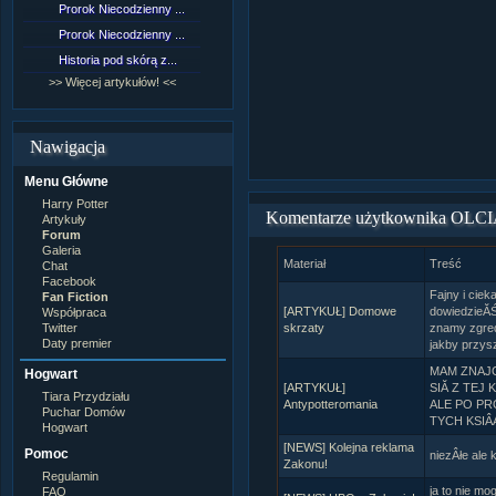
Prorok Niecodzienny ...
[NZ]Rozdział 9 cz.1...
Prorok Niecodzienny ...
[NZ]Rozdział 8 cz.2...
Historia pod skórą z...
[NZ]Rozdział 8 cz.1...
>> Więcej artykułów! <<
>> Więcej fan fiction! <<
Nawigacja
Menu Główne
Harry Potter
Komentarze użytkownika OLC
Artykuły
Forum
Galeria
Materiał
Treść
Chat
Facebook
Fajny i ciek
Fan Fiction
[ARTYKUŁ] Domowe
dowiedzieĂŚ 
Współpraca
Twitter
skrzaty
znamy zgre
Daty premier
jakby przys
MAM ZNAJ
Hogwart
[ARTYKUŁ]
SIĂ Z TEJ
Tiara Przydziału
Antypotteromania
ALE PO PR
Puchar Domów
TYCH KSIÂĄÂ
Hogwart
[NEWS] Kolejna reklama
Pomoc
niezÂłe ale k
Zakonu!
Regulamin
ja to nie m
FAQ