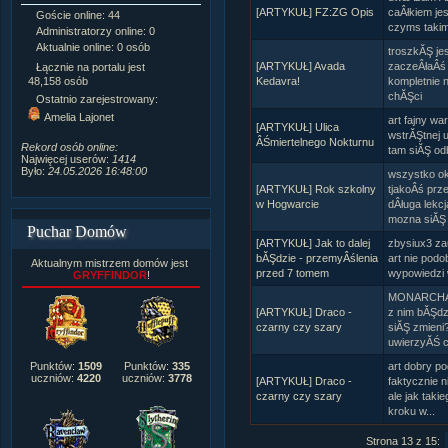
[ARTYKUŁ] FZ:ZG Opis
caÂłkiem jes
Goście online: 44
Napisanych artykułów:
1,087
czyms takim 
Administratorzy online: 0
Dodanych newsów:
10,564
Aktualnie online: 0 osób
Zdjęć w galerii:
21,490
troszkĂŞ je
Tematów na forum:
3,921
[ARTYKUŁ] Avada
zaczeÂłaÂś 
Łącznie na portalu jest
Postów na forum:
319,637
Kedavra!
kompletnie 
48,158 osób
Komentarzy do materiałów:
chĂŞci
Ostatnio zarejestrowany:
222,019
Amelia Lajonet
art fajny wa
Rozdanych pochwał:
3,327
[ARTYKUŁ] Ulica
wstrĂŞtnej 
Wlepionych ostrzeżeń:
4,170
ÂŚmiertelnego Nokturnu
Rekord osób online:
tam siĂŞ o
Najwięcej userów:
1414
Było:
24.05.2026 16:48:00
wszystko ok
[ARTYKUŁ] Rok szkolny
tjakoÂś prz
w Hogwarcie
dÂługa lekc
mozna siĂŞ 
Puchar Domów
[ARTYKUŁ] Jak to dalej
zbysiux3 z
bĂŞdzie - przemyÂślenia
art nie podo
Aktualnym mistrzem domów jest
przed 7 tomem
wypowiedzi
GRYFFINDOR
!
MONARCHA o
[ARTYKUŁ] Draco -
z nim bĂŞd
czarny czy szary
siĂŞ zmieni?
uwierzyĂŚ c
art dobry po
Punktów:
1509
Punktów:
335
uczniów:
4220
uczniów:
3778
[ARTYKUŁ] Draco -
faktycznie 
czarny czy szary
ale jak tak
kroku w...
Strona 13 z 15: