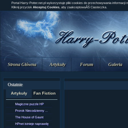
Portal Harry-Potter.net.pl wykorzystuje pliki cookies do przechowywania informacji 
Kliknij przycisk
Akceptuj Cookies
, aby zaakceptowaĂŚ Ciasteczka.
Strona Główna
Artykuły
Forum
Galeria
Ostatnie
Artykuły
Fan Fiction
Magiczne puzzle HP
[NZ]Rozdział 10 cz....
Prorok Niecodzienny ...
[NZ]Rozdział 10 cz....
The House of Gaunt
[NZ]Rozdział 9 cz.2...
HPnet istnieje naprawdę
Remus Lupin