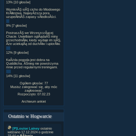
13% [10 głosów]
WymknĂŞ siĂŞ cicho do Miodowego
KrĂłlestwa. NajwyÂższa pora
uzupeÂłniĂŚ zapasy sÂłodkoÂści.
9% [7 głosów]
PostraszĂŞ we WrzeszczÂącej
Chacie. Uwielbiam oglÂądaĂŚ miny
przechodniĂłw, kiedy wydaje im siĂŞ,
Âże uciekajÂą od duchĂłw i upiorĂłw.
12% [9 głosów]
KaÂżda pogoda jest dobra na
Quidditcha. ÂŚnieg nie powstrzyma
mnie przed regularnymi treningami.
14% [11 głosów]
Ogółem głosów: 77
Musisz zalogować się, aby móc
zagłosować.
Rozpoczęto: 07.02.23
Archiwum ankiet
Ostatnio w Hogwarcie
[P]Louise Lainey
ostatnio
widziano 17.12.2024 o godzinie
15:44 w
BÂłonia