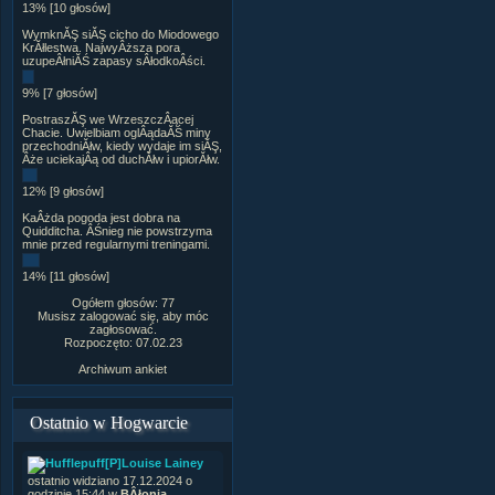
13% [10 głosów]
WymknĂŞ siĂŞ cicho do Miodowego
KrĂłlestwa. NajwyÂższa pora
uzupeÂłniĂŚ zapasy sÂłodkoÂści.
9% [7 głosów]
PostraszĂŞ we WrzeszczÂącej
Chacie. Uwielbiam oglÂądaĂŚ miny
przechodniĂłw, kiedy wydaje im siĂŞ,
Âże uciekajÂą od duchĂłw i upiorĂłw.
12% [9 głosów]
KaÂżda pogoda jest dobra na
Quidditcha. ÂŚnieg nie powstrzyma
mnie przed regularnymi treningami.
14% [11 głosów]
Ogółem głosów: 77
Musisz zalogować się, aby móc
zagłosować.
Rozpoczęto: 07.02.23
Archiwum ankiet
Ostatnio w Hogwarcie
[P]Louise Lainey
ostatnio widziano 17.12.2024 o
godzinie 15:44 w
BÂłonia