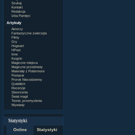
Szukaj
Kontakt
Redakcja
Izba Pamięci
Artykuły
Aktorzy
Fantastyczne zwierzęta
Filmy
Gry
Hogwart
HPnet
Inne
Książki
Magiczne miejsca
Magiczne przedmioty
Materiały z Pottermore
Postacie
Prorok Niecodzienny
Quidditch
Recenzje
Stworzenia
Świat magii
Teorie, przemyslenia
Wywiady
Statystyki
Online
Statystyki