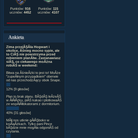
Punktów:
916
Punktów:
115
uczniów:
4452
uczniów:
4107
Ankieta
Zima przejĂŞÂła Hogwart i
okolice, Âśnieg mocno sypie, ale
to CiĂŞ nie powstrzyma przed
robieniem planĂłw. Zastanawiasz
siĂŞ, co ciekawego moÂżna
robiĂŚ w weekend:
Bitwa na ÂśnieÂżki to jest to! MoÂże
"zupeÂłnym przypadkiem" oberwie
od nas przechodzÂący obok Snape.
12% [9 głosów]
Plan to brak planu. BĂŞdĂŞ leÂżeĂŚ
w ÂłĂłÂżku, piĂŚ kakao i plotkowaĂŚ
ze wspĂłÂłlokatorami z dormitorium.
40% [31 głosów]
MĂłj nos utknie gÂłĂŞboko w
ksiÂąÂżkach. Tylko pani Pince
bĂŞdzie mnie mogÂła odgoniĂŚ od
czytania.