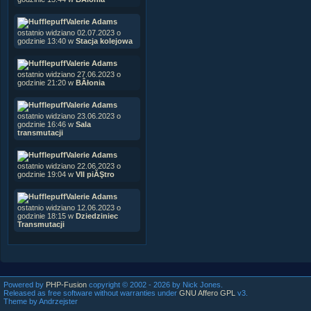
Valerie Adams
ostatnio widziano 02.07.2023 o
godzinie 13:40 w
Stacja kolejowa
Valerie Adams
ostatnio widziano 27.06.2023 o
godzinie 21:20 w
BÂłonia
Valerie Adams
ostatnio widziano 23.06.2023 o
godzinie 16:46 w
Sala
transmutacji
Valerie Adams
ostatnio widziano 22.06.2023 o
godzinie 19:04 w
VII piĂŞtro
Valerie Adams
ostatnio widziano 12.06.2023 o
godzinie 18:15 w
Dziedziniec
Transmutacji
Powered by
PHP-Fusion
copyright © 2002 - 2026 by Nick Jones.
Released as free software without warranties under
GNU Affero GPL
v3.
Theme by Andrzejster