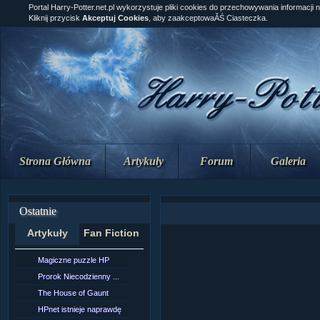
Portal Harry-Potter.net.pl wykorzystuje pliki cookies do przechowywania informacji 
Kliknij przycisk
Akceptuj Cookies
, aby zaakceptowaĂŚ Ciasteczka.
Strona Główna
Artykuły
Forum
Galeria
Ostatnie
Artykuły
Fan Fiction
Magiczne puzzle HP
[NZ]Rozdział 10 cz....
Prorok Niecodzienny ...
[NZ]Rozdział 10 cz....
The House of Gaunt
[NZ]Rozdział 9 cz.2...
HPnet istnieje naprawdę
Remus Lupin