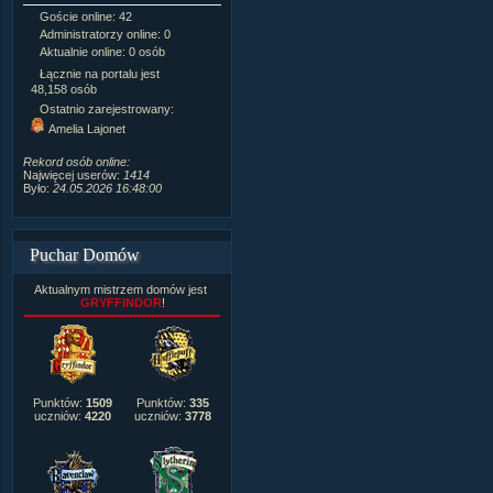
Goście online: 42
Napisanych artykułów:
1,087
Administratorzy online: 0
Dodanych newsów:
10,564
Aktualnie online: 0 osób
Zdjęć w galerii:
21,490
Tematów na forum:
3,921
Łącznie na portalu jest
Postów na forum:
319,637
48,158 osób
Komentarzy do materiałów:
Ostatnio zarejestrowany:
222,019
Amelia Lajonet
Rozdanych pochwał:
3,327
Wlepionych ostrzeżeń:
4,170
Rekord osób online:
Najwięcej userów:
1414
Było:
24.05.2026 16:48:00
Puchar Domów
Aktualnym mistrzem domów jest
GRYFFINDOR
!
Punktów:
1509
Punktów:
335
uczniów:
4220
uczniów:
3778