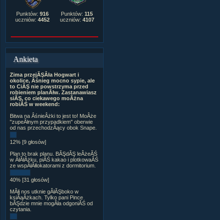
Punktów:
916
Punktów:
115
uczniów:
4452
uczniów:
4107
Ankieta
Zima przejĂŞÂła Hogwart i
okolice, Âśnieg mocno sypie, ale
to CiĂŞ nie powstrzyma przed
robieniem planĂłw. Zastanawiasz
siĂŞ, co ciekawego moÂżna
robiĂŚ w weekend:
Bitwa na ÂśnieÂżki to jest to! MoÂże
"zupeÂłnym przypadkiem" oberwie
od nas przechodzÂący obok Snape.
12% [9 głosów]
Plan to brak planu. BĂŞdĂŞ leÂżeĂŚ
w ÂłĂłÂżku, piĂŚ kakao i plotkowaĂŚ
ze wspĂłÂłlokatorami z dormitorium.
40% [31 głosów]
MĂłj nos utknie gÂłĂŞboko w
ksiÂąÂżkach. Tylko pani Pince
bĂŞdzie mnie mogÂła odgoniĂŚ od
czytania.