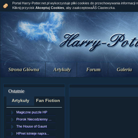
Portal Harry-Potter.net.pl wykorzystuje pliki cookies do przechowywania informacji 
Kliknij przycisk
Akceptuj Cookies
, aby zaakceptowaĂŚ Ciasteczka.
Strona Główna
Artykuły
Forum
Galeria
Ostatnie
Artykuły
Fan Fiction
Magiczne puzzle HP
[NZ]RozdziaÂł 10 cz...
Prorok Niecodzienny ...
[NZ]RozdziaÂł 10 cz...
The House of Gaunt
[NZ]RozdziaÂł 9 cz....
HPnet istnieje napra...
Remus Lupin