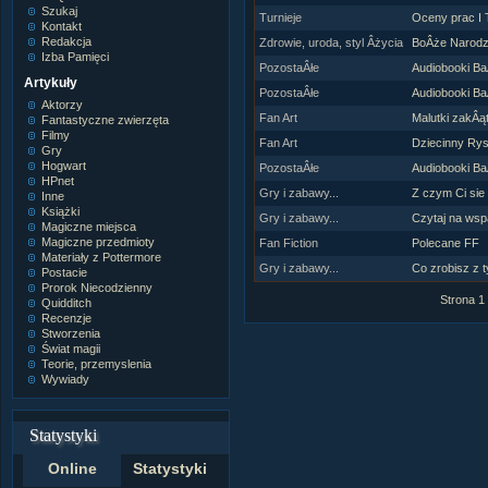
Szukaj
Turnieje
Oceny prac I T
Kontakt
Redakcja
Zdrowie, uroda, styl Âżycia
BoÂże Narodz
Izba Pamięci
PozostaÂłe
Audiobooki Ba
Artykuły
PozostaÂłe
Audiobooki Ba
Aktorzy
Fan Art
Malutki zakÂą
Fantastyczne zwierzęta
Filmy
Fan Art
Dziecinny Rys
Gry
Hogwart
PozostaÂłe
Audiobooki Ba
HPnet
Gry i zabawy...
Z czym Ci sie 
Inne
Książki
Gry i zabawy...
Czytaj na wsp
Magiczne miejsca
Magiczne przedmioty
Fan Fiction
Polecane FF
Materiały z Pottermore
Gry i zabawy...
Co zrobisz z 
Postacie
Prorok Niecodzienny
Strona 1
Quidditch
Recenzje
Stworzenia
Świat magii
Teorie, przemyslenia
Wywiady
Statystyki
Online
Statystyki