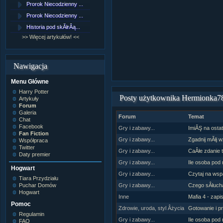
Prorok Niecodzienny ...
[NZ]RozdziaÂł 9 cz....
Prorok Niecodzienny ...
[NZ]RozdziaÂł 8 cz....
Historia pod skĂłrÂą...
[NZ]RozdziaÂł 8 cz....
>> Więcej artykułów! <<
>> Więcej fan fiction! <<
Nawigacja
Menu Główne
Harry Potter
Posty użytkownika Hermionka7
Artykuły
Forum
Galeria
Forum
Temat
Chat
Facebook
Gry i zabawy...
ImiĂŞ na ostat
Fan Fiction
Gry i zabawy...
Zgadnij mĂłj w
Współpraca
Twitter
Gry i zabawy...
CaÂłe zdanie 
Daty premier
Gry i zabawy...
Ile osoba pod 
Hogwart
Gry i zabawy...
Czytaj na wsp
Tiara Przydziału
Puchar Domów
Gry i zabawy...
Czego sÂłuchac
Hogwart
Inne
Mafia 4 - zapi
Pomoc
Zdrowie, uroda, styl Âżycia
Gotowanie i p
Regulamin
Gry i zabawy...
Ile osoba pod 
FAQ