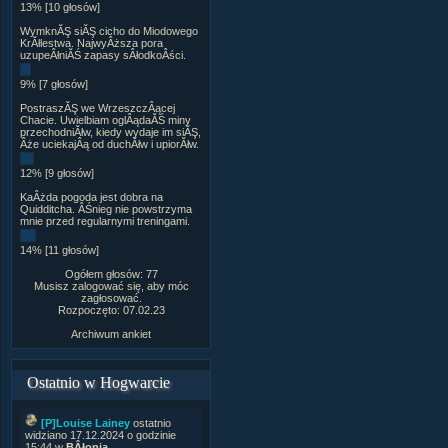
13% [10 głosów]
WymknĂŞ siĂŞ cicho do Miodowego
KrĂłlestwa. NajwyÂższa pora
uzupeÂłniĂŚ zapasy sÂłodkoÂści.
9% [7 głosów]
PostraszĂŞ we WrzeszczÂącej
Chacie. Uwielbiam oglÂądaĂŚ miny
przechodniĂłw, kiedy wydaje im siĂŞ,
Âże uciekajÂą od duchĂłw i upiorĂłw.
12% [9 głosów]
KaÂżda pogoda jest dobra na
Quidditcha. ÂŚnieg nie powstrzyma
mnie przed regularnymi treningami.
14% [11 głosów]
Ogółem głosów: 77
Musisz zalogować się, aby móc
zagłosować.
Rozpoczęto: 07.02.23
Archiwum ankiet
Ostatnio w Hogwarcie
[P]Louise Lainey
ostatnio
widziano 17.12.2024 o godzinie
15:44 w
BÂłonia