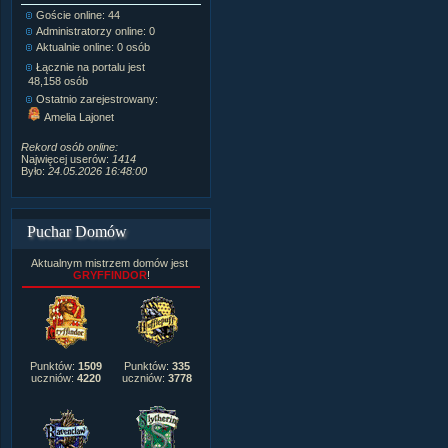
Goście online: 44
Napisanych artykułów:
1,087
Administratorzy online: 0
Dodanych newsów:
10,564
Aktualnie online: 0 osób
Zdjęć w galerii:
21,490
Tematów na forum:
3,921
Łącznie na portalu jest
Postów na forum:
319,637
48,158 osób
Komentarzy do materiałów:
Ostatnio zarejestrowany:
222,019
Amelia Lajonet
Rozdanych pochwał:
3,327
Wlepionych ostrzeżeń:
4,170
Rekord osób online:
Najwięcej userów:
1414
Było:
24.05.2026 16:48:00
Puchar Domów
Aktualnym mistrzem domów jest
GRYFFINDOR
!
Punktów:
1509
Punktów:
335
uczniów:
4220
uczniów:
3778