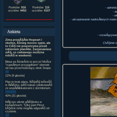
Punktów:
916
Punktów:
115
- admini
uczniów:
4452
uczniów:
4107
- a
- e
- akceptowanie nadesÂłanych materia
Ankieta
- rozwiÂązywan
Zima przejĂŞÂła Hogwart i
ChĂŞtnie o
okolice, Âśnieg mocno sypie, ale
to CiĂŞ nie powstrzyma przed
robieniem planĂłw. Zastanawiasz
siĂŞ, co ciekawego moÂżna
robiĂŚ w weekend:
Bitwa na ÂśnieÂżki to jest to! MoÂże
"zupeÂłnym przypadkiem" oberwie
od nas przechodzÂący obok Snape.
12% [9 głosów]
Plan to brak planu. BĂŞdĂŞ leÂżeĂŚ
w ÂłĂłÂżku, piĂŚ kakao i plotkowaĂŚ
ze wspĂłÂłlokatorami z dormitorium.
40% [31 głosów]
MĂłj nos utknie gÂłĂŞboko w
ksiÂąÂżkach. Tylko pani Pince
bĂŞdzie mnie mogÂła odgoniĂŚ od
czytania.