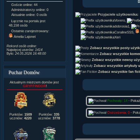
D
Goście online: 44
Napisanych artykułów:
1,087
Administratorzy online: 0
Dodanych newsów:
10,564
Przyjaciele użytkownika:
Aktualnie online: 0 osób
Zdjęć w galerii:
21,490
Tematów na forum:
3,921
Vovero
,
Łącznie na portalu jest
Postów na forum:
319,637
48,158 osób
dobrosia1
,
Komentarzy do materiałów:
Ostatnio zarejestrowany:
CoralineSSS
,
222,019
Amelia Lajonet
Xeri
Rozdanych pochwał:
3,327
Wlepionych ostrzeżeń:
4,170
Rekord osób online:
Zobacz wszystkie posty użyt
Najwięcej userów:
1414
Było:
24.05.2026 16:48:00
Zobacz wszystkie komen
Zobacz wszystkie newsy uży
Zobacz wszystkie artykuły 
Zobacz wszystkie fan fic
Puchar Domów
Aktualnym mistrzem domów jest
GRYFFINDOR
!
Pochwały: 14
-
Poka
Ostrzeżenia: 0
-
Pok
Punktów:
1509
Punktów:
335
uczniów:
4220
uczniów:
3778