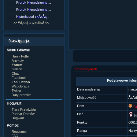
Prorok Niecodzienny ...
[NZ]RozdziaÂł 9 cz....
Prorok Niecodzienny ...
[NZ]RozdziaÂł 8 cz....
Historia pod skĂłrÂą...
[NZ]RozdziaÂł 8 cz....
>> Więcej artykułów! <<
>> Więcej fan fiction! <<
Nawigacja
Menu Główne
Harry Potter
Artykuły
Forum
Galeria
Smierciojadek
Chat
Facebook
Podstawowe infor
Fan Fiction
Współpraca
Data urodzenia
marz
Twitter
Daty premier
Miejscowość
ÂŁĂł
Hogwart
Dom
Gr
Tiara Przydziału
Puchar Domów
Płeć
Ko
Hogwart
Punkty
6061
Pomoc
Ranga
Harry
Regulamin
FAQ