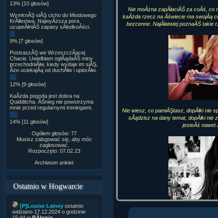
13% [10 głosów]
Nie moÂżna zapÂłaciĂŚ za coÂś, co ni
WymknĂŞ siĂŞ cicho do Miodowego
kaÂżda rzecz na Âświecie ma swojÂą ce
KrĂłlestwa. NajwyÂższa pora
bezcenne. NajÂłatwiej poznaĂŚ takie 
uzupeÂłniĂŚ zapasy sÂłodkoÂści.
9% [7 głosów]
PostraszĂŞ we WrzeszczÂącej
Chacie. Uwielbiam oglÂądaĂŚ miny
przechodniĂłw, kiedy wydaje im siĂŞ,
Âże uciekajÂą od duchĂłw i upiorĂłw.
12% [9 głosów]
KaÂżda pogoda jest dobra na
Quidditcha. ÂŚnieg nie powstrzyma
mnie przed regularnymi treningami.
Nie wiesz, co pamiĂŞtasz, dopĂłki nie s
sÂądzisz na dany temat, dopĂłki nie 
14% [11 głosów]
jesteÂś nawet
Ogółem głosów: 77
Musisz zalogować się, aby móc
zagłosować.
Rozpoczęto: 07.02.23
Archiwum ankiet
Ostatnio w Hogwarcie
[P]Louise Lainey
ostatnio
widziano 17.12.2024 o godzinie
15:44 w
BÂłonia