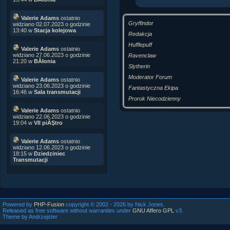
PamiĂŞtaj.
Valerie Adams
ostatnio
Gryffindor
widziano 02.07.2023 o godzinie
13:40 w
Stacja kolejowa
Redakcja
Hufflepuff
Valerie Adams
ostatnio
widziano 27.06.2023 o godzinie
Ravenclaw
21:20 w
BÂłonia
Slytherin
Moderator Forum
Valerie Adams
ostatnio
widziano 23.06.2023 o godzinie
Fantastyczna Ekipa
16:46 w
Sala transmutacji
Prorok Niecodzienny
Valerie Adams
ostatnio
widziano 22.06.2023 o godzinie
19:04 w
VII piĂŞtro
Valerie Adams
ostatnio
widziano 12.06.2023 o godzinie
18:15 w
Dziedziniec
Transmutacji
Powered by
PHP-Fusion
copyright © 2002 - 2026 by Nick Jones.
Released as free software without warranties under
GNU Affero GPL
v3.
Theme by Andrzejster