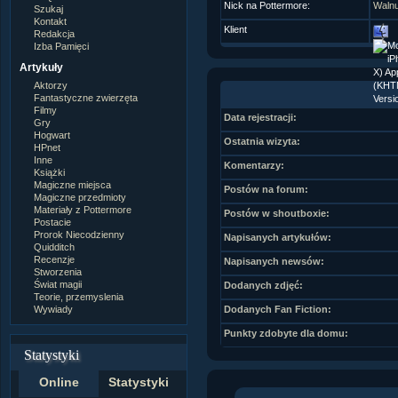
Nick na Pottermore:
Walnu
Szukaj
Kontakt
Klient
Redakcja
Izba Pamięci
Artykuły
Aktorzy
Fantastyczne zwierzęta
Filmy
Data rejestracji:
Gry
Hogwart
Ostatnia wizyta:
HPnet
Inne
Komentarzy:
Książki
Magiczne miejsca
Postów na forum:
Magiczne przedmioty
Materiały z Pottermore
Postów w shoutboxie:
Postacie
Prorok Niecodzienny
Napisanych artykułów:
Quidditch
Recenzje
Napisanych newsów:
Stworzenia
Świat magii
Dodanych zdjęć:
Teorie, przemyslenia
Wywiady
Dodanych Fan Fiction:
Punkty zdobyte dla domu:
Statystyki
Online
Statystyki