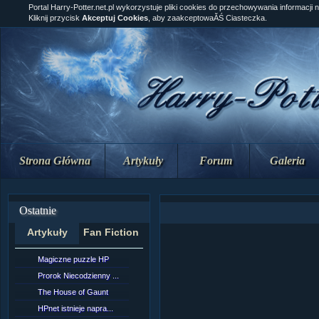
Portal Harry-Potter.net.pl wykorzystuje pliki cookies do przechowywania informacji 
Kliknij przycisk
Akceptuj Cookies
, aby zaakceptowaĂŚ Ciasteczka.
Strona Główna
Artykuły
Forum
Galeria
Ostatnie
Artykuły
Fan Fiction
Magiczne puzzle HP
[NZ]RozdziaÂł 10 cz...
Prorok Niecodzienny ...
[NZ]RozdziaÂł 10 cz...
The House of Gaunt
[NZ]RozdziaÂł 9 cz....
HPnet istnieje napra...
Remus Lupin