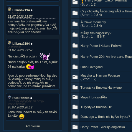
Harry Potter i Zakon Feniksa
(Stron:
1
2
)
Liliana2194
Czy chcielibyÂście zagraĂŚ w filmie
O choinka!
(Stron:
1
2
3
4
)
31.07.2026 23:57
z innymi, bo brakowaÂło mi
ÂŁzawe momenty
pomysÂłĂłw, bo pogorszyÂła siĂŞ
(Stron:
1
2
3
4
)
moja sytuacja psychiczna i bo LYS
zniknĂŞÂła bez sÂłowa
KtĂłry film najgorszy?
(Stron:
1
...
5
6
7
)
Liliana2194
Harry Potter i Ksiaze Polkrwi
O choinka!
31.07.2026 23:57
Nie cierpiĂŞ urodzin
Harry Potter 20th Anniversary: Ret
Nadal czujĂŞ siĂŞ na 17 lat, a juÂż
26 na karku
Luna Lovegood
A co do poprzedniego Hog, bardzo
Muzyka w Harrym Potterze
tĂŞskniĂŞ. Nowy mniej mi siĂŞ
(Stron:
1
2
)
podobaÂł, bo nie wyszÂły mi
poboczne, bo za maÂło pisaÂłam
Turystyka filmowa Harry'ego
Mapa HuncwotĂłw
Rue Riddle
Do szopy hipogryfy, do szopy
wszyscy wraz!
Turystyka filmowa HP
26.07.2026 20:12
Jako tako, nawet mi siĂŞ sb dziÂś
ÂśniÂło
Dlaczego w filmie nie byÂło Irytka?
Archiwum
Harry Potter - wersja angielska