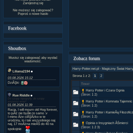
Zarejestruj się
Nie możesz się zalogować?
Poproś o
nowe hasło
Facebook
Shoutbox
Musisz się zalogować aby wysłać
Zobacz forum
wiadomość.
Harry-Potter.net.pl - Magiczny Świat Harr
Liliana2194
O choinka!
Strona 1 z 2:
1
2
03.08.2026 15:12
DziĂŞki
Temat
Harry Potter i Czara Ognia
(Stron:
1
2
)
Rue Riddle
Do szopy hipogryfy, do szopy
Harry Potter i Komnata Tajemnic
wszyscy wraz!
01.08.2026 11:39
(Stron:
1
2
)
Racja, I will mourn old Hog forever,
Harry Potter i KamieĂą Filozofic
to juÂż nie byÂło to samo :v
(Stron:
1
2
)
I mimo Âże ciĂŞÂżko w te
urodziny, to i tak wszystkiego naj
Opinia o Insygniach ÂŚmierci
naj, 17 moÂżna mieĂŚ do 40 na
(Stron:
1
2
3
)
spokojnie