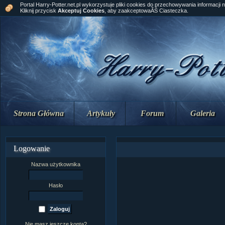
Portal Harry-Potter.net.pl wykorzystuje pliki cookies do przechowywania informacji 
Kliknij przycisk
Akceptuj Cookies
, aby zaakceptowaĂŚ Ciasteczka.
Strona Główna
Artykuły
Forum
Galeria
Logowanie
Nazwa użytkownika
Hasło
Nie masz jeszcze konta?