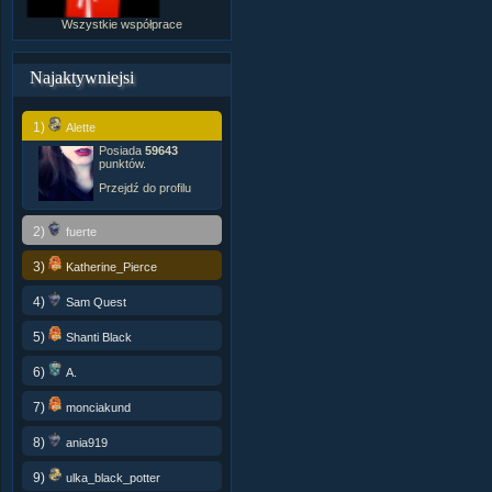
Wszystkie współprace
Najaktywniejsi
1)
Alette
Posiada
59643
punktów.
Przejdź do profilu
2)
fuerte
3)
Katherine_Pierce
4)
Sam Quest
5)
Shanti Black
6)
A.
7)
monciakund
8)
ania919
9)
ulka_black_potter