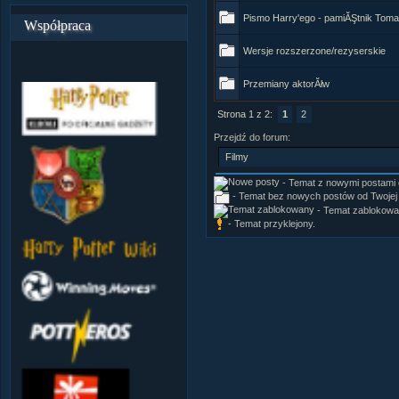
Pismo Harry'ego - pamiĂŞtnik Toma
Współpraca
Wersje rozszerzone/rezyserskie
Przemiany aktorĂłw
Strona 1 z 2:
1
2
Przejdź do forum:
- Temat z nowymi postami od
- Temat bez nowych postów od Twojej o
- Temat zablokowa
- Temat przyklejony.