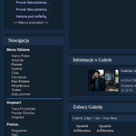
Prorok Niecodzienny ...
[NZ]RozdziaÂł 9 cz....
Prorok Niecodzienny ...
[NZ]RozdziaÂł 8 cz....
Historia pod skĂłrÂą...
[NZ]RozdziaÂł 8 cz....
>> Więcej artykułów! <<
>> Więcej fan fiction! <<
Nawigacja
Menu Główne
Harry Potter
Informacje o Galerii
Artykuły
Forum
Galeria
Galeria: I
Chat
Facebook
Liczba Zd
Fan Fiction
Współpraca
Ostatnie 
Twitter
11:11:51
Daty premier
Hogwart
Zobacz Galerię
Tiara Przydziału
Puchar Domów
Hogwart
Galerie Zdjęć
>
Ian - Inne filmy
Pomoc
Upadek
Upadek
Regulamin
krĂłlestwa
krĂłlestwa
FAQ