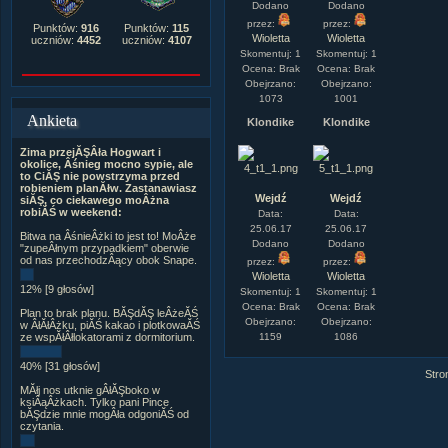
Dodano
Dodano
przez:
przez:
Punktów:
916
Punktów:
115
Wioletta
Wioletta
uczniów:
4452
uczniów:
4107
Skomentuj: 1
Skomentuj: 1
Ocena: Brak
Ocena: Brak
Obejrzano:
Obejrzano:
1073
1001
Ankieta
Klondike
Klondike
Zima przejĂŞÂła Hogwart i
okolice, Âśnieg mocno sypie, ale
to CiĂŞ nie powstrzyma przed
robieniem planĂłw. Zastanawiasz
Wejdź
Wejdź
siĂŞ, co ciekawego moÂżna
robiĂŚ w weekend:
Data:
Data:
25.06.17
25.06.17
Bitwa na ÂśnieÂżki to jest to! MoÂże
Dodano
Dodano
"zupeÂłnym przypadkiem" oberwie
od nas przechodzÂący obok Snape.
przez:
przez:
Wioletta
Wioletta
12% [9 głosów]
Skomentuj: 1
Skomentuj: 1
Ocena: Brak
Ocena: Brak
Plan to brak planu. BĂŞdĂŞ leÂżeĂŚ
Obejrzano:
Obejrzano:
w ÂłĂłÂżku, piĂŚ kakao i plotkowaĂŚ
1159
1086
ze wspĂłÂłlokatorami z dormitorium.
40% [31 głosów]
Stro
MĂłj nos utknie gÂłĂŞboko w
ksiÂąÂżkach. Tylko pani Pince
bĂŞdzie mnie mogÂła odgoniĂŚ od
czytania.