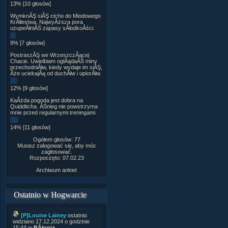
13% [10 głosów]
WymknĂŞ siĂŞ cicho do Miodowego
KrĂłlestwa. NajwyÂższa pora
uzupeÂłniĂŚ zapasy sÂłodkoÂści.
9% [7 głosów]
PostraszĂŞ we WrzeszczÂącej
Chacie. Uwielbiam oglÂądaĂŚ miny
przechodniĂłw, kiedy wydaje im siĂŞ,
Âże uciekajÂą od duchĂłw i upiorĂłw.
12% [9 głosów]
KaÂżda pogoda jest dobra na
Quidditcha. ÂŚnieg nie powstrzyma
mnie przed regularnymi treningami.
14% [11 głosów]
Ogółem głosów: 77
Musisz zalogować się, aby móc
zagłosować.
Rozpoczęto: 07.02.23
Archiwum ankiet
Ostatnio w Hogwarcie
[P]Louise Lainey
ostatnio
widziano 17.12.2024 o godzinie
15:44 w
BÂłonia