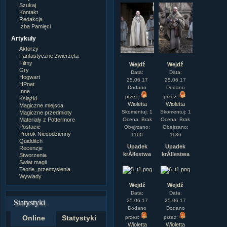
Szukaj
Kontakt
Redakcja
Izba Pamięci
Artykuły
Aktorzy
Fantastyczne zwierzęta
Filmy
Wejdź
Wejdź
Gry
Data:
Data:
Hogwart
25.06.17
25.06.17
HPnet
Dodano
Dodano
Inne
przez:
przez:
Książki
Wioletta
Wioletta
Magiczne miejsca
Skomentuj: 1
Skomentuj: 1
Magiczne przedmioty
Materiały z Pottermore
Ocena: Brak
Ocena: Brak
Postacie
Obejrzano:
Obejrzano:
Prorok Niecodzienny
1100
1186
Quidditch
Upadek
Upadek
Recenzje
krĂłlestwa
krĂłlestwa
Stworzenia
Świat magii
Teorie, przemyslenia
Wywiady
Wejdź
Wejdź
Data:
Data:
25.06.17
25.06.17
Statystyki
Dodano
Dodano
Online
Statystyki
przez:
przez:
Wioletta
Wioletta