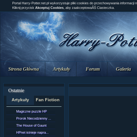
Portal Harry-Potter.net.pl wykorzystuje pliki cookies do przechowywania informacji 
Kliknij przycisk
Akceptuj Cookies
, aby zaakceptowaĂŚ Ciasteczka.
Strona Główna
Artykuły
Forum
Galeria
Ostatnie
Artykuły
Fan Fiction
Magiczne puzzle HP
[NZ]RozdziaÂł 10 cz...
Prorok Niecodzienny ...
[NZ]RozdziaÂł 10 cz...
The House of Gaunt
[NZ]RozdziaÂł 9 cz....
HPnet istnieje napra...
Remus Lupin