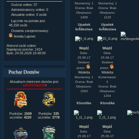
Skomentuj: 1
Skomentuj: 1
Goście online: 37
Napisanych artykułów:
1,087
Ocena: Brak
Ocena: Brak
Administratorzy online: 0
Dodanych newsów:
10,564
Obejrzano:
Obejrzano:
Aktualnie online: 0 osób
Zdjęć w galerii:
21,490
1408
1120
Tematów na forum:
3,921
Łącznie na portalu jest
Upadek
Upadek
Postów na forum:
319,637
48,158 osób
krĂłlestwa
krĂłlestwa
Komentarzy do materiałów:
Ostatnio zarejestrowany:
222,019
Amelia Lajonet
Rozdanych pochwał:
3,327
Wlepionych ostrzeżeń:
4,170
Rekord osób online:
Wejdź
Wejdź
Najwięcej userów:
1414
Data:
Data:
Było:
24.05.2026 16:48:00
25.06.17
25.06.17
Dodano
Dodano
przez:
przez:
Puchar Domów
Wioletta
Wioletta
Skomentuj: 1
Komentarze:
Aktualnym mistrzem domów jest
Ocena: Brak
2
GRYFFINDOR
!
Obejrzano:
Ocena: Brak
1063
Obejrzano:
1204
Klondike
Klondike
Punktów:
1509
Punktów:
335
uczniów:
4220
uczniów:
3778
Wejdź
Wejdź
Data:
Data:
25.06.17
25.06.17