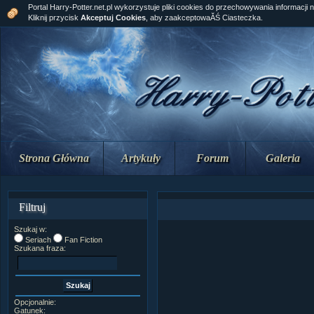
Portal Harry-Potter.net.pl wykorzystuje pliki cookies do przechowywania informacji 
Kliknij przycisk
Akceptuj Cookies
, aby zaakceptowaĂŚ Ciasteczka.
Strona Główna
Artykuły
Forum
Galeria
Filtruj
Szukaj w:
Seriach
Fan Fiction
Szukana fraza:
Opcjonalnie:
Gatunek: