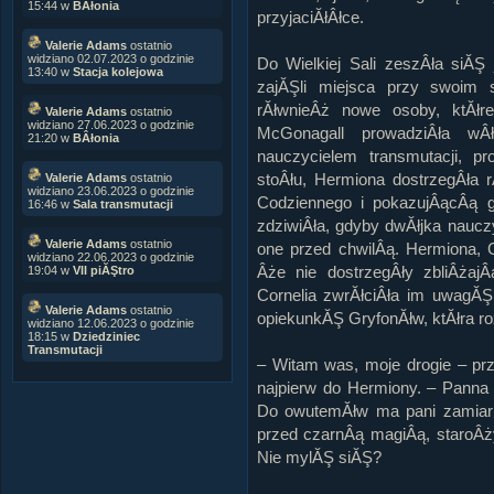
15:44 w
BÂłonia
przyjaciĂłÂłce.
Valerie Adams
ostatnio
widziano 02.07.2023 o godzinie
Do Wielkiej Sali zeszÂła siĂ
13:40 w
Stacja kolejowa
zajĂŞli miejsca przy swoim 
rĂłwnieÂż nowe osoby, ktĂłre
Valerie Adams
ostatnio
widziano 27.06.2023 o godzinie
McGonagall prowadziÂła w
21:20 w
BÂłonia
nauczycielem transmutacji, p
stoÂłu, Hermiona dostrzegÂła 
Valerie Adams
ostatnio
widziano 23.06.2023 o godzinie
Codziennego i pokazujÂącÂą 
16:46 w
Sala transmutacji
zdziwiÂła, gdyby dwĂłjka naucz
Valerie Adams
ostatnio
one przed chwilÂą. Hermiona, G
widziano 22.06.2023 o godzinie
Âże nie dostrzegÂły zbliÂżajÂ
19:04 w
VII piĂŞtro
Cornelia zwrĂłciÂła im uwagĂ
Valerie Adams
ostatnio
opiekunkĂŞ GryfonĂłw, ktĂłra 
widziano 12.06.2023 o godzinie
18:15 w
Dziedziniec
Transmutacji
– Witam was, moje drogie – prz
najpierw do Hermiony. – Pann
Do owutemĂłw ma pani zamiar p
przed czarnÂą magiÂą, staroÂży
Nie mylĂŞ siĂŞ?