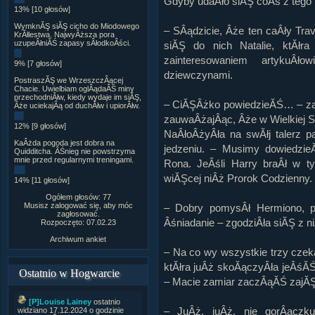
Gdyby udaÂło siĂŞ coÂś z teg
13% [10 głosów]
WymknĂŞ siĂŞ cicho do Miodowego
– SÂądzicie, Âże ten caÂły Tr
KrĂłlestwa. NajwyÂższa pora
uzupeÂłniĂŚ zapasy sÂłodkoÂści.
siĂŞ do nich Natalie, ktĂłra
zainteresowaniem artykuÂ
9% [7 głosów]
dziewczynami.
PostraszĂŞ we WrzeszczÂącej
Chacie. Uwielbiam oglÂądaĂŚ miny
przechodniĂłw, kiedy wydaje im siĂŞ,
– CiĂŞÂżko powiedzieĂŚ… – za
Âże uciekajÂą od duchĂłw i upiorĂłw.
zauwaÂżajÂąc, Âże w Wielkiej Sa
12% [9 głosów]
NaÂłoÂżyÂła na swĂłj talerz p
KaÂżda pogoda jest dobra na
jedzeniu. – Musimy dowiedzie
Quidditcha. ÂŚnieg nie powstrzyma
mnie przed regularnymi treningami.
Rona. JeÂśli Harry braÂł w t
wiĂŞcej niÂż Prorok Codzienny.
14% [11 głosów]
Ogółem głosów: 77
Musisz zalogować się, aby móc
– Dobry pomysÂł Hermiono, pĂ
zagłosować.
Âśniadanie – zgodziÂła siĂŞ z n
Rozpoczęto: 07.02.23
Archiwum ankiet
– Na co wy wszystkie trzy czek
ktĂłra juÂż skoĂączyÂła jeÂśĂŚ
Ostatnio w Hogwarcie
– Macie zamiar zaczÂąĂŚ zajĂŞc
[P]Louise Lainey
ostatnio
– JuÂż, juÂż, nie gorÂączku
widziano 17.12.2024 o godzinie