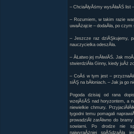
– ChciaÂłyÂśmy wysÂłaĂŚ list –
– Rozumiem, w takim razie wa
uwaÂżajcie – dodaÂła, po czym s
– Jeszcze raz dziĂŞkujemy, p
nauczycielka odeszÂła.
– ÂŁatwo jej mĂłwiĂŚ. Jak moÂ
stwierdziÂła Ginny, kiedy juÂż 
– CoÂś w tym jest – przyznaÂł
siĂŞ na bÂłoniach. – Jak ja go n
Pogoda dzisiaj od rana dop
wzejÂśĂŚ nad horyzontem, a na 
niewielkie chmury. PrzyjaciĂłÂ
tygodni temu pomagali naprawiĂ
prowadziÂł zarĂłwno do bramy w
sowiarni. Po drodze nie s
najwyraÂźniej spĂŞdzaÂła j