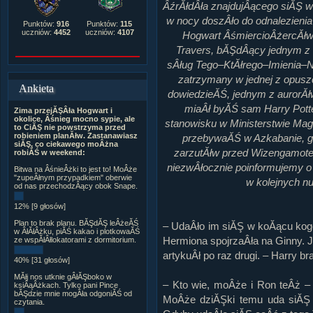
ÂźrĂłdÂła znajdujÂącego siĂŞ w 
w nocy doszÂło do odnalezienia 
Punktów:
916
Punktów:
115
uczniów:
4452
uczniów:
4107
Hogwart ÂśmiercioÂżercĂłw
Travers, bĂŞdÂący jednym z n
sÂług Tego–KtĂłrego–Imienia–
zatrzymany w jednej z opusz
Ankieta
dowiedzieĂŚ, jednym z aurorĂł
miaÂł byĂŚ sam Harry Potte
Zima przejĂŞÂła Hogwart i
okolice, Âśnieg mocno sypie, ale
stanowisku w Ministerstwie Ma
to CiĂŞ nie powstrzyma przed
robieniem planĂłw. Zastanawiasz
przebywaĂŚ w Azkabanie, g
siĂŞ, co ciekawego moÂżna
zarzutĂłw przed Wizengamote
robiĂŚ w weekend:
niezwÂłocznie poinformujemy o 
Bitwa na ÂśnieÂżki to jest to! MoÂże
"zupeÂłnym przypadkiem" oberwie
w kolejnych n
od nas przechodzÂący obok Snape.
12% [9 głosów]
Plan to brak planu. BĂŞdĂŞ leÂżeĂŚ
– UdaÂło im siĂŞ w koĂącu ko
w ÂłĂłÂżku, piĂŚ kakao i plotkowaĂŚ
Hermiona spojrzaÂła na Ginny. 
ze wspĂłÂłlokatorami z dormitorium.
artykuÂł po raz drugi. – Harry b
40% [31 głosów]
MĂłj nos utknie gÂłĂŞboko w
– Kto wie, moÂże i Ron teÂż – 
ksiÂąÂżkach. Tylko pani Pince
bĂŞdzie mnie mogÂła odgoniĂŚ od
MoÂże dziĂŞki temu uda siĂŞ 
czytania.