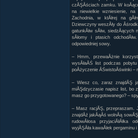
czĂŞÂściach zamku. W koĂącu
na niewielkie wzniesienie, n
Zachodnia, w ktĂłrej na gĂłr
Dziewczyny weszÂły do Âśrodka
gatunkĂłw sĂłw, siedzÂących 
sÂłomy i ptasich odchodĂłw
odpowiedniej sowy.
– Hmm, przewaÂżnie korzyst
wysÂłaĂŚ list podczas pobytu
poÂżyczenie ÂŚwistoÂświnki – 
– Wiesz co, zaraz znajdĂŞ 
miĂŞdzyczasie napisz list, bo z
masz go przygotowanego? – spyt
– Masz racjĂŞ, przepraszam. 
znajdÂź jakÂąÂś wolnÂą sowĂŞ –
rudowÂłosa przyjaciĂłÂłka o
wyjĂŞÂła kawaÂłek pergaminu i 