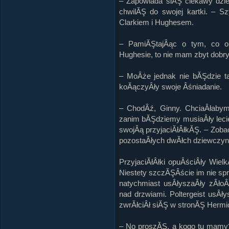
– Zapowiada siĂŞ ciekawy dzie
chwilĂŞ do swojej kartki. – 
Clarkiem i Hughesem.
– PamiĂŞtajÂąc o tym, co op
Hughesie, to nie mam zbyt dob
– MoÂże jednak nie bĂŞdzie tak
koĂączyÂły swoje Âśniadanie.
– ChodÂź, Ginny. ChciaÂłaby
zanim bĂŞdziemy musiaÂły leci
swojÂą przyjaciĂłÂłkĂŞ. – Zob
pozostaÂłych dwĂłch dziewczyn
PrzyjaciĂłÂłki opuÂściÂły Wiel
Niestety szczĂŞÂście im nie sp
natychmiast usÂłyszaÂły zÂłoÂ
nad drzwiami. Poltergeist usÂł
zwrĂłciÂł siĂŞ w stronĂŞ Hermio
– No proszĂŞ, a kogo tu mamy?