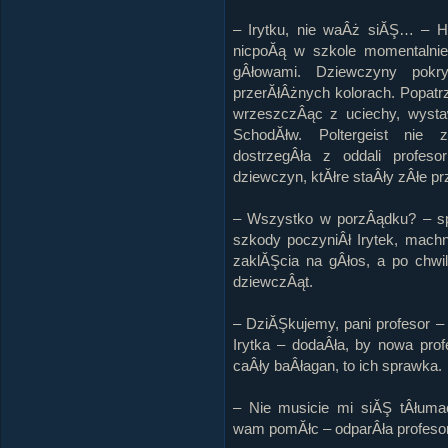
– Irytku, nie waÂż siĂŞ… – H
nicpoĂą w szkole momentalni
gÂłowami. Dziewczyny pokr
przerĂłÂżnych kolorach. Popatr
wrzeszczÂąc z uciechy, wysta
SchodĂłw. Poltergeist nie 
dostrzegÂła z oddali profeso
dziewczyn, ktĂłre staÂły zÂłe p
– Wszystko w porzÂądku? – spy
szkody poczyniÂł Irytek, mac
zaklĂŞcia na gÂłos, a po chwil
dziewczÂąt.
– DziĂŞkujemy, pani profesor –
Irytka – dodaÂła, by nowa pro
caÂły baÂłagan, to ich sprawka.
– Nie musicie mi siĂŞ tÂłuma
wam pomĂłc – odparÂła profesor