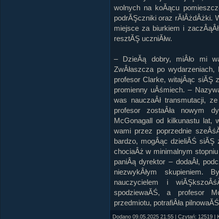
wolnych na koĂącu pomieszcze
podrĂŞczniki oraz rĂłÂżdÂżki. 
miejsce za biurkiem i zaczÂąÂł
resztĂŞ uczniĂłw.
– DzieĂą dobry, miÂło mi 
ZwÂłaszcza po wydarzeniach, 
profesor Clarke, witajÂąc siĂŞ
promienny uÂśmiech. – Nazyw
was nauczaÂł transmutacji, z
profesor zostaÂła nowym dy
McGonagall od kilkunastu lat,
wami przez poprzednie szeÂśĂ
bardzo, mogÂąc dzieliĂŚ siĂŞ
chociaÂż w minimalnym stopni
paniÂą dyrektor – dodaÂł, pod
niezwykÂłym skupieniem. B
nauczycielem i wiĂŞkszoÂ
spodziewaĂŚ, a profesor Mc
przedmiotu, potrafiÂła pilnowaĂ
Dodano 09.05.2025 21:55 | Czytań: 12519 | 