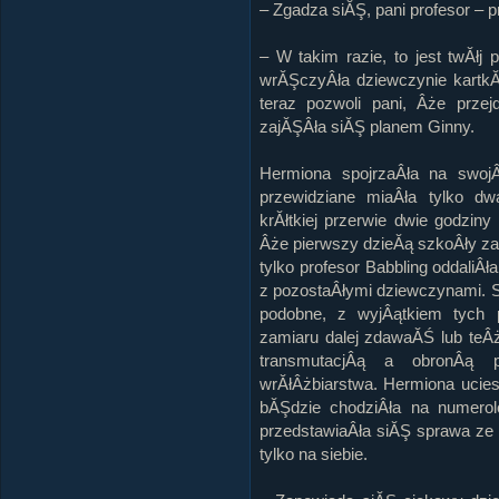
– Zgadza siĂŞ, pani profesor –
– W takim razie, to jest twĂłj
wrĂŞczyÂła dziewczynie kartkĂŞ
teraz pozwoli pani, Âże prz
zajĂŞÂła siĂŞ planem Ginny.
Hermiona spojrzaÂła na swoj
przewidziane miaÂła tylko dw
krĂłtkiej przerwie dwie godzin
Âże pierwszy dzieĂą szkoÂły z
tylko profesor Babbling oddaliÂ
z pozostaÂłymi dziewczynami. S
podobne, z wyjÂątkiem tych 
zamiaru dalej zdawaĂŚ lub teÂ
transmutacjÂą a obronÂą 
wrĂłÂżbiarstwa. Hermiona ucie
bĂŞdzie chodziÂła na numerol
przedstawiaÂła siĂŞ sprawa ze 
tylko na siebie.