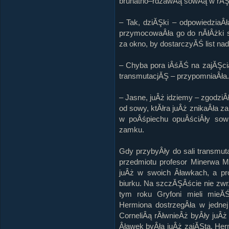
brunatno–rdzawÂą sowÂą w rĂŞ
– Tak, dziĂŞki – odpowiedziaÂł
przymocowaÂła go do nĂłÂżki 
za okno, by dostarczyĂŚ list na
– Chyba pora iÂśĂŚ na zajĂŞci
transmutacjĂŞ – przypomniaÂła.
– Jasne, juÂż idziemy – zgodziÂ
od sowy, ktĂłra juÂż znikaÂła z
w poÂśpiechu opuÂściÂły sow
zamku.
Gdy przybyÂły do sali transmutac
przedmiotu profesor Minerwa 
juÂż w swoich Âławkach, a pr
biurku. Na szczĂŞÂście nie zwrĂ
tym roku Gryfoni mieli mieĂ
Hermiona dostrzegÂła w jednej
CorneliÂą rĂłwnieÂż byÂły juÂ
Âławek byÂła juÂż zajĂŞta, Her