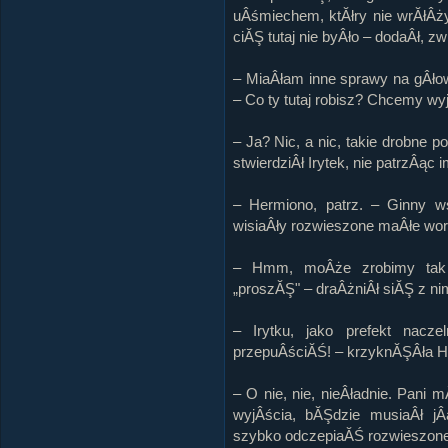
uÂśmiechem, ktĂłry nie wrĂłÂży
ciĂŞ tutaj nie byÂło – dodaÂł, 
– MiaÂłam inne sprawy na gÂło
– Co ty tutaj robisz? Chcemy w
– Ja? Nic, a nic, takie drobne p
stwierdziÂł Irytek, nie patrzÂą
– Hermiono, patrz. – Ginny w
wisiaÂły rozwieszone maÂłe wore
– Hmm, moÂże zrobimy tak…
„proszĂŞ" – draÂżniÂł siĂŞ z nimi
– Irytku, jako prefekt nac
przepuÂściĂŚ! – krzyknĂŞÂła He
– O nie, nie, nieÂładnie. Pani 
wyjÂścia, bĂŞdzie musiaÂł j
szybko odczepiaĂŚ rozwieszone