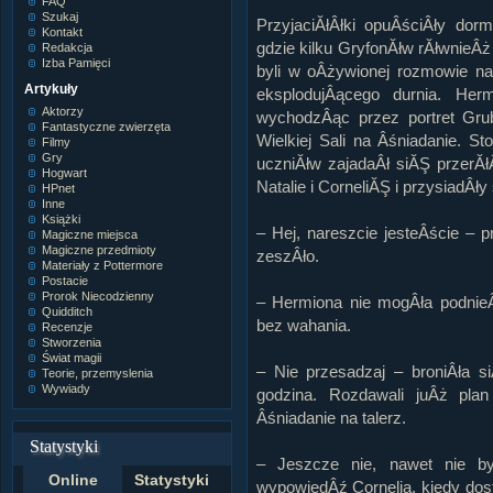
FAQ
Szukaj
PrzyjaciĂłÂłki opuÂściÂły dor
Kontakt
gdzie kilku GryfonĂłw rĂłwnieÂ
Redakcja
Izba Pamięci
byli w oÂżywionej rozmowie na 
Artykuły
eksplodujÂącego durnia. Herm
Aktorzy
wychodzÂąc przez portret Gr
Fantastyczne zwierzęta
Wielkiej Sali na Âśniadanie. S
Filmy
Gry
uczniĂłw zajadaÂł siĂŞ przer
Hogwart
Natalie i CorneliĂŞ i przysiadÂły
HPnet
Inne
Książki
– Hej, nareszcie jesteÂście – 
Magiczne miejsca
Magiczne przedmioty
zeszÂło.
Materiały z Pottermore
Postacie
Prorok Niecodzienny
– Hermiona nie mogÂła podnie
Quidditch
bez wahania.
Recenzje
Stworzenia
Świat magii
– Nie przesadzaj – broniÂła 
Teorie, przemyslenia
Wywiady
godzina. Rozdawali juÂż pla
Âśniadanie na talerz.
Statystyki
– Jeszcze nie, nawet nie b
Online
Statystyki
wypowiedÂź Cornelia, kiedy dost