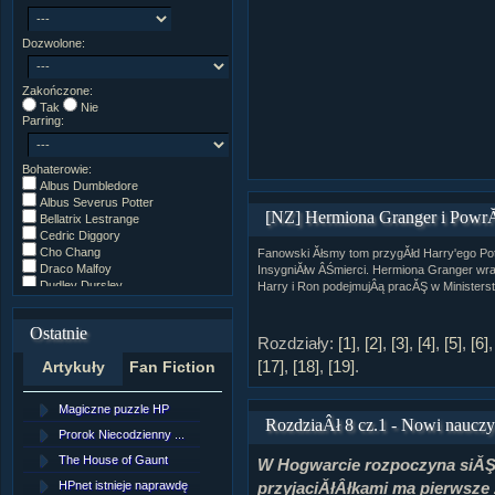
Dozwolone:
Zakończone:
Tak
Nie
Parring:
Bohaterowie:
Albus Dumbledore
Albus Severus Potter
[NZ] Hermiona Granger i Powr
Bellatrix Lestrange
Cedric Diggory
Cho Chang
Fanowski Ăłsmy tom przygĂłd Harry'ego Pot
Draco Malfoy
InsygniĂłw ÂŚmierci. Hermiona Granger wra
Dudley Dursley
Harry i Ron podejmujÂą pracĂŞ w Ministerst
Fred/George Weasley
Ginny Weasley
Ostatnie
Godryk Gryffindor
Rozdziały:
[1]
,
[2]
,
[3]
,
[4]
,
[5]
,
[6]
Harry Potter
[17]
,
[18]
,
[19]
.
Artykuły
Fan Fiction
Helga Hufflepuff
Hermiona Granger
Hugo Weasley
Magiczne puzzle HP
[NZ]Rozdział 10 cz....
Inne
RozdziaÂł 8 cz.1 - Nowi nauczy
James Potter
Prorok Niecodzienny ...
[NZ]Rozdział 10 cz....
James Syriusz Potter
The House of Gaunt
[NZ]Rozdział 9 cz.2...
W Hogwarcie rozpoczyna siĂŞ 
Lily Evans
Lily Luna Potter
HPnet istnieje naprawdę
Remus Lupin
przyjaciĂłÂłkami ma pierwsze 