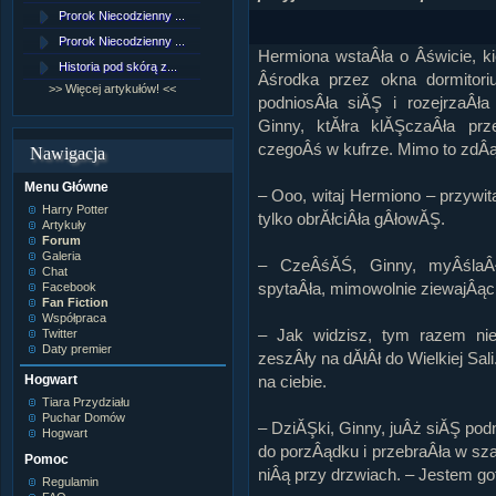
Lord Voldemort
Prorok Niecodzienny ...
[NZ]Rozdział 9 cz.1...
Lucjusz Malfoy
Luna Lovegood
Prorok Niecodzienny ...
[NZ]Rozdział 8 cz.2...
Hermiona wstaÂła o Âświcie, k
Minerwa MacGonagall
Historia pod skórą z...
[NZ]Rozdział 8 cz.1...
Neville Longbottom
Âśrodka przez okna dormitor
Nimfadora Tonks
>> Więcej artykułów! <<
>> Więcej fan fiction! <<
podniosÂła siĂŞ i rozejrzaÂł
Peter Patigrew
Remus Lupin
Ginny, ktĂłra klĂŞczaÂła pr
Rita Skeeter
czegoÂś w kufrze. Mimo to zdÂ
Nawigacja
Ron Weasley
Rose Weasley
Menu Główne
Rowena Ravenclaw
– Ooo, witaj Hermiono – przywit
Salazar Slytherin
Harry Potter
tylko obrĂłciÂła gÂłowĂŞ.
Scorpius Malfoy
Artykuły
Severus Snape
Forum
Syriusz Black
Galeria
– CzeÂśĂŚ, Ginny, myÂśla
Teddy Lupin
Chat
spytaÂła, mimowolnie ziewajÂąc
Facebook
wÂłasna postaĂŚ
Fan Fiction
Współpraca
– Jak widzisz, tym razem nie
Twitter
Daty premier
zeszÂły na dĂłÂł do Wielkiej S
na ciebie.
Hogwart
Tiara Przydziału
Puchar Domów
– DziĂŞki, Ginny, juÂż siĂŞ po
Hogwart
do porzÂądku i przebraÂła w sza
Pomoc
niÂą przy drzwiach. – Jestem g
Regulamin