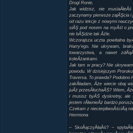
Drogi Ronie,
Jak widzisz, nie musiaÂłeÂś
zaczynamy pierwsze zajĂŞcia i 
od razu lekcje z nowymi nauczy
siĂŞ pod nosem na myÂśl o pr
nie bĂŞdzie tak Âźle.
Wczorajsza uczta powitalna byÂ
Harry'ego. Nie ukrywam, brak
towarzystwa, a nawet zdÂą
koleÂżankami.
Jak tam w pracy? Nie ukrywam,
powodu. W dzisiejszym Prorok
Traversa. To prawda? Podobno H
zakÂładam, Âże wiecie obaj w
juÂż przesÂłuchaĂŚ? Wiem, Âż
i musisz byĂŚ dyskretny, al
jestem rĂłwnieÂż bardzo porusz
Czekam z niecierpliwoÂściÂą n
Hermiona
– SkoĂączyÂłaÂś? – spytaÂła