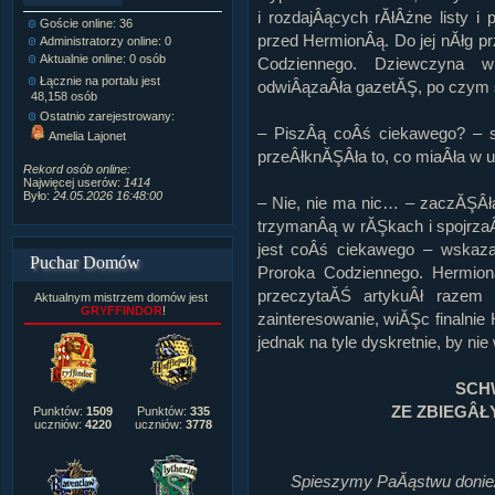
i rozdajÂących rĂłÂżne listy 
Goście online: 36
Napisanych artykułów:
1,087
przed HermionÂą. Do jej nĂłg 
Administratorzy online: 0
Dodanych newsów:
10,564
Aktualnie online: 0 osób
Zdjęć w galerii:
21,490
Codziennego. Dziewczyna 
Tematów na forum:
3,921
Łącznie na portalu jest
odwiÂązaÂła gazetĂŞ, po czym s
Postów na forum:
319,637
48,158 osób
Komentarzy do materiałów:
Ostatnio zarejestrowany:
222,019
– PiszÂą coÂś ciekawego? – s
Amelia Lajonet
Rozdanych pochwał:
3,327
przeÂłknĂŞÂła to, co miaÂła w u
Wlepionych ostrzeżeń:
4,170
Rekord osób online:
Najwięcej userów:
1414
Było:
24.05.2026 16:48:00
– Nie, nie ma nic… – zaczĂŞÂł
trzymanÂą w rĂŞkach i spojrzaÂ
jest coÂś ciekawego – wskaza
Puchar Domów
Proroka Codziennego. Hermion
przeczytaĂŚ artykuÂł razem 
Aktualnym mistrzem domów jest
GRYFFINDOR
!
zainteresowanie, wiĂŞc finalni
jednak na tyle dyskretnie, by ni
SCH
ZE ZBIEGÂŁ
Punktów:
1509
Punktów:
335
uczniów:
4220
uczniów:
3778
Spieszymy PaĂąstwu donie