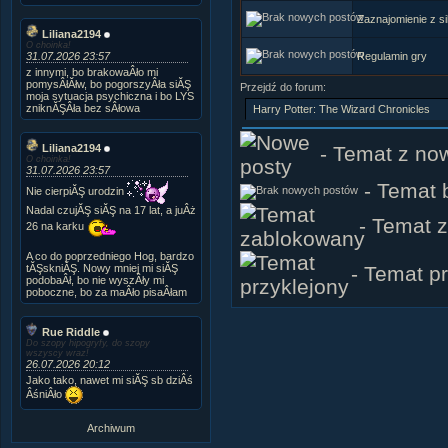
Zaznajomienie z si
Liliana2194
O choinka!
31.07.2026 23:57
Regulamin gry
z innymi, bo brakowaÂło mi
pomysÂłĂłw, bo pogorszyÂła siĂŞ
Przejdź do forum:
moja sytuacja psychiczna i bo LYS
zniknĂŞÂła bez sÂłowa
- Temat z now
Liliana2194
O choinka!
31.07.2026 23:57
- Temat b
Nie cierpiĂŞ urodzin
Nadal czujĂŞ siĂŞ na 17 lat, a juÂż
- Temat 
26 na karku
A co do poprzedniego Hog, bardzo
- Temat pr
tĂŞskniĂŞ. Nowy mniej mi siĂŞ
podobaÂł, bo nie wyszÂły mi
poboczne, bo za maÂło pisaÂłam
Rue Riddle
Do szopy hipogryfy, do szopy
wszyscy wraz!
26.07.2026 20:12
Jako tako, nawet mi siĂŞ sb dziÂś
ÂśniÂło
Archiwum