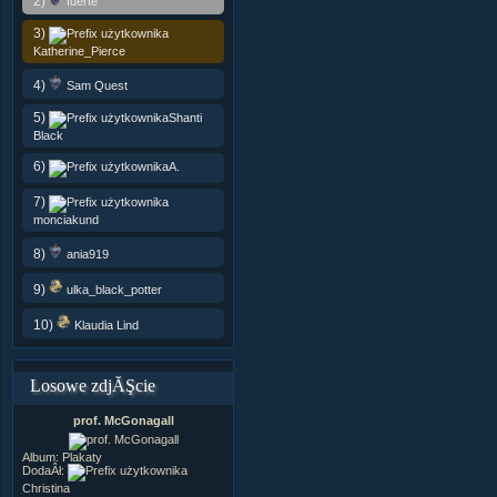
2)
fuerte
3)
Katherine_Pierce
4)
Sam Quest
5)
Shanti
Black
6)
A.
7)
monciakund
8)
ania919
9)
ulka_black_potter
10)
Klaudia Lind
Losowe zdjĂŞcie
prof. McGonagall
Album:
Plakaty
DodaÂł:
Christina