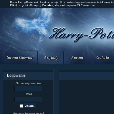
Portal Harry-Potter.net.pl wykorzystuje pliki cookies do przechowywania informacji 
Kliknij przycisk
Akceptuj Cookies
, aby zaakceptowaĂŚ Ciasteczka.
Strona Główna
Artykuły
Forum
Galeria
Logowanie
Nazwa użytkownika
Hasło
Nie masz jeszcze konta?