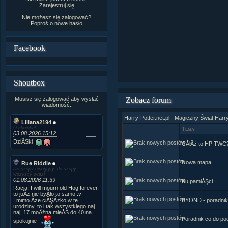
Zarejestruj się
Nie możesz się zalogować?
Poproś o
nowe hasło
Facebook
Shoutbox
Musisz się zalogować aby wysłać
Zobacz forum
wiadomość.
Harry-Potter.net.pl - Magiczny Świat Harr
Liliana2194
O choinka!
Temat
03.08.2026 15:12
DziĂŞki
CĂłÂż to HP:TWC
Nowa mapa
Rue Riddle
Do szopy hipogryfy, do szopy
wszyscy wraz!
01.08.2026 11:39
Ku pamiĂŞci
Racja, I will mourn old Hog forever,
to juÂż nie byÂło to samo :v
I mimo Âże ciĂŞÂżko w te
BYOND - poradnik
urodziny, to i tak wszystkiego naj
naj, 17 moÂżna mieĂŚ do 40 na
Poradnik co do po
spokojnie