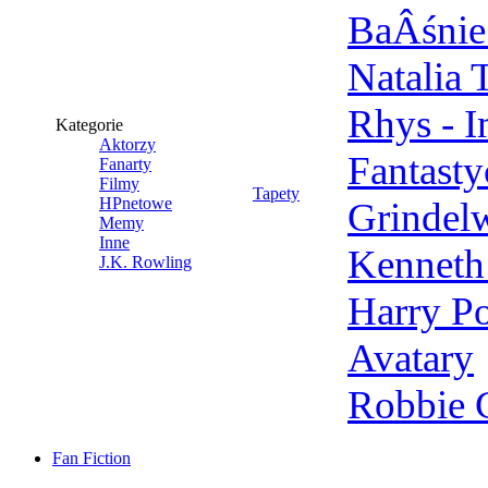
BaÂśnie 
Natalia 
Rhys - 
Kategorie
Aktorzy
Fantast
Fanarty
Filmy
Tapety
HPnetowe
Grindel
Memy
Inne
Kenneth
J.K. Rowling
Harry Po
Avatary
Robbie 
Fan Fiction