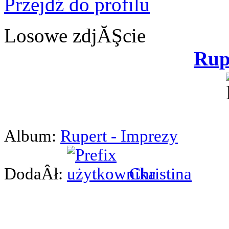
Przejdź do profilu
Losowe zdjĂŞcie
Rup
Album:
Rupert - Imprezy
DodaÂł:
Christina