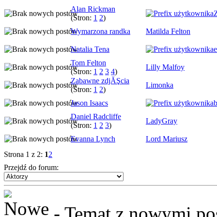
Alan Rickman
Z
(Stron:
1
2
)
Wymarzona randka
Matilda Felton
Natalia Tena
Tom Felton
Lilly Malfoy
(Stron:
1
2
3
4
)
Zabawne zdjĂŞcia
Limonka
(Stron:
1
2
)
Jason Isaacs
b
Daniel Radcliffe
LadyGray
(Stron:
1
2
3
)
Evanna Lynch
Lord Mariusz
Strona 1 z 2:
1
2
Przejdź do forum:
- Temat z nowymi pos