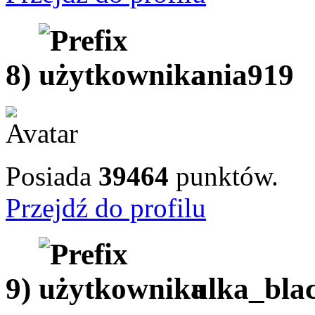
8)
ania919
Posiada
39464
punktów.
Przejdź do profilu
9)
ulka_bla