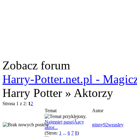
Zobacz forum
Harry-Potter.net.pl - Magic
Harry Potter » Aktorzy
Strona 1 z 2:
1
2
Temat
Autor
Najmniej pasujÂący
ginny92weasley
aktor...
(Stron:
1
...
6
7
8
)