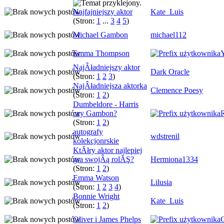
Najfajniejszy aktor
Kate_Luis
(Stron:
1
...
3
4
5
)
Michael Gambon
michael112
Emma Thompson
NajÂładniejszy aktor
Dark Oracle
(Stron:
1
2
3
)
NajÂładniejsza aktorka
Clemence Poesy
(Stron:
1
2
)
Dumbeldore - Harris
czy Gambon?
(Stron:
1
2
)
autografy
wdstrenil
kolekcjonrskie
KtĂłry aktor najlepiej
gra swojÂą rolĂŞ?
Hermiona1334
(Stron:
1
2
)
Emma Watson
Lilusia
(Stron:
1
2
3
4
)
Bonnie Wright
Kate_Luis
(Stron:
1
2
)
Oliver i James Phelps