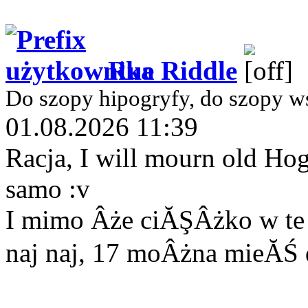
Rue Riddle
Do szopy hipogryfy, do szopy w
01.08.2026 11:39
Racja, I will mourn old Hog
samo :v
I mimo Âże ciĂŞÂżko w te u
naj naj, 17 moÂżna mieĂŚ 