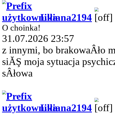
Liliana2194
O choinka!
31.07.2026 23:57
z innymi, bo brakowaÂło 
siĂŞ moja sytuacja psychi
sÂłowa
Liliana2194