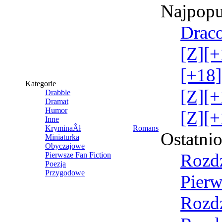
Najpopu
Draco
[Z][+
[+18]
Kategorie
[Z][+
Drabble
Dramat
Humor
[Z][+
Inne
KryminaÂł
Romans
Ostatni
Miniaturka
Obyczajowe
Rozdz
Pierwsze Fan Fiction
Poezja
Przygodowe
Pierw
Rozdz