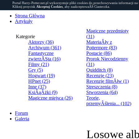
Portal Harry-Potter.net.pl wykorzystuje pliki cookies do przechowywania informacji na
Kliknij przycisk
Akceptuj Cookies
, aby zaakceptowaĂŚ Ciasteczka.
Strona Główna
Artykuły
Magiczne przedmioty
Kategorie
(31)
Aktorzy (36)
MateriaÂły z
Archiwum (361)
Pottermore (83)
Fantastyczne
Postacie (86)
zwierzĂŞta (16)
Prorok Niecodzienny
Filmy (21)
(31)
Gry (5)
Quidditch (8)
Hogwart (19)
Recenzje (23)
HPnet (25)
Recenzje filmĂłw (1)
Inne (37)
Streszczenia (8)
KsiÂąÂżki (9)
Stworzenia (64)
Magiczne miejsca (26)
Teorie,
przemyÂślenia... (102)
Forum
Galeria
Losowe al