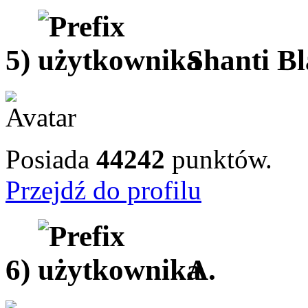
5)
Shanti B
Posiada
44242
punktów.
Przejdź do profilu
6)
A.