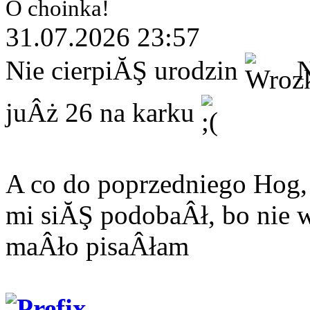
O choinka!
31.07.2026 23:57
Nie cierpiĂŞ urodzin
N
juÂż 26 na karku
A co do poprzedniego Hog
mi siĂŞ podobaÂł, bo nie 
maÂło pisaÂłam