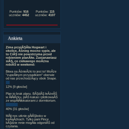
Punktów:
916
Punktów:
115
uczniów:
4452
uczniów:
4107
Ankieta
Zima przejĂŞÂła Hogwart i
okolice, Âśnieg mocno sypie, ale
to CiĂŞ nie powstrzyma przed
robieniem planĂłw. Zastanawiasz
siĂŞ, co ciekawego moÂżna
robiĂŚ w weekend:
Bitwa na ÂśnieÂżki to jest to! MoÂże
"zupeÂłnym przypadkiem" oberwie
od nas przechodzÂący obok Snape.
12% [9 głosów]
Plan to brak planu. BĂŞdĂŞ leÂżeĂŚ
w ÂłĂłÂżku, piĂŚ kakao i plotkowaĂŚ
ze wspĂłÂłlokatorami z dormitorium.
40% [31 głosów]
MĂłj nos utknie gÂłĂŞboko w
ksiÂąÂżkach. Tylko pani Pince
bĂŞdzie mnie mogÂła odgoniĂŚ od
czytania.