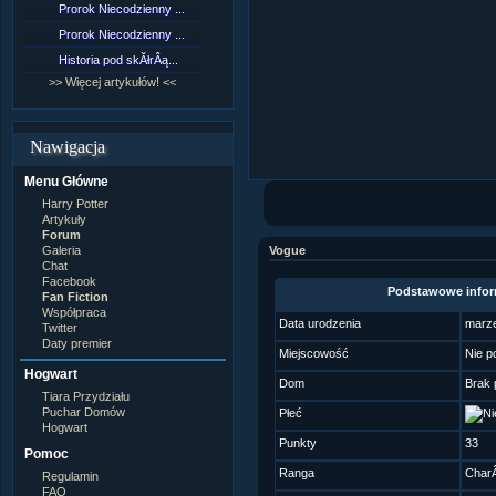
Prorok Niecodzienny ...
[NZ]RozdziaÂł 9 cz....
Prorok Niecodzienny ...
[NZ]RozdziaÂł 8 cz....
Historia pod skĂłrÂą...
[NZ]RozdziaÂł 8 cz....
>> Więcej artykułów! <<
>> Więcej fan fiction! <<
Nawigacja
Menu Główne
Harry Potter
Artykuły
Forum
Galeria
Vogue
Chat
Facebook
Podstawowe infor
Fan Fiction
Współpraca
Data urodzenia
marze
Twitter
Daty premier
Miejscowość
Nie p
Hogwart
Dom
Brak 
Tiara Przydziału
Puchar Domów
Płeć
Hogwart
Punkty
33
Pomoc
Ranga
CharÂ
Regulamin
FAQ