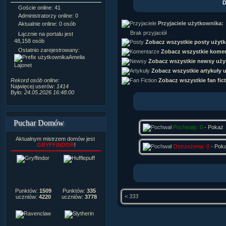
D
Goście online: 41
Napisanych artykułów:
1,087
Administratorzy online: 0
Dodanych newsów:
10,564
Przyjaciele użytkownika:
Aktualnie online: 0 osób
Zdjęć w galerii:
21,490
Tematów na forum:
3,921
Brak przyjaciół
Łącznie na portalu jest
Postów na forum:
319,637
48,158 osób
Zobacz wszystkie posty użyt
Komentarzy do materiałów:
Ostatnio zarejestrowany:
Zobacz wszystkie komen
222,019
Amelia
Zobacz wszystkie newsy uży
Rozdanych pochwał:
3,327
Lajonet
Wlepionych ostrzeżeń:
4,170
Zobacz wszystkie artykuły 
Zobacz wszystkie fan fic
Rekord osób online:
Najwięcej userów:
1414
Było:
24.05.2026 16:48:00
Puchar Domów
Pochwały: 0
-
Pokaż
Aktualnym mistrzem domów jest
GRYFFINDOR
!
Ostrzeżenia: 0
-
Pok
Punktów:
1509
Punktów:
335
< 333
uczniów:
4220
uczniów:
3778