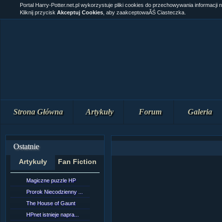
Portal Harry-Potter.net.pl wykorzystuje pliki cookies do przechowywania informacji 
Kliknij przycisk
Akceptuj Cookies
, aby zaakceptowaĂŚ Ciasteczka.
Strona Główna
Artykuły
Forum
Galeria
Ostatnie
Artykuły
Fan Fiction
Magiczne puzzle HP
[NZ]RozdziaÂł 10 cz...
Prorok Niecodzienny ...
[NZ]RozdziaÂł 10 cz...
The House of Gaunt
[NZ]RozdziaÂł 9 cz....
HPnet istnieje napra...
Remus Lupin