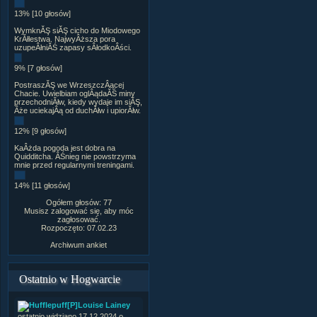
13% [10 głosów]
WymknĂŞ siĂŞ cicho do Miodowego
KrĂłlestwa. NajwyÂższa pora
uzupeÂłniĂŚ zapasy sÂłodkoÂści.
9% [7 głosów]
PostraszĂŞ we WrzeszczÂącej
Chacie. Uwielbiam oglÂądaĂŚ miny
przechodniĂłw, kiedy wydaje im siĂŞ,
Âże uciekajÂą od duchĂłw i upiorĂłw.
12% [9 głosów]
KaÂżda pogoda jest dobra na
Quidditcha. ÂŚnieg nie powstrzyma
mnie przed regularnymi treningami.
14% [11 głosów]
Ogółem głosów: 77
Musisz zalogować się, aby móc
zagłosować.
Rozpoczęto: 07.02.23
Archiwum ankiet
Ostatnio w Hogwarcie
[P]Louise Lainey
ostatnio widziano 17.12.2024 o