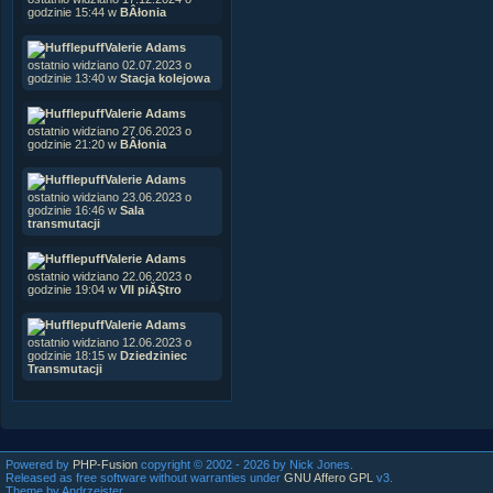
godzinie 15:44 w
BÂłonia
Valerie Adams
ostatnio widziano 02.07.2023 o
godzinie 13:40 w
Stacja kolejowa
Valerie Adams
ostatnio widziano 27.06.2023 o
godzinie 21:20 w
BÂłonia
Valerie Adams
ostatnio widziano 23.06.2023 o
godzinie 16:46 w
Sala
transmutacji
Valerie Adams
ostatnio widziano 22.06.2023 o
godzinie 19:04 w
VII piĂŞtro
Valerie Adams
ostatnio widziano 12.06.2023 o
godzinie 18:15 w
Dziedziniec
Transmutacji
Powered by
PHP-Fusion
copyright © 2002 - 2026 by Nick Jones.
Released as free software without warranties under
GNU Affero GPL
v3.
Theme by Andrzejster