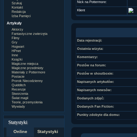
Nick na Pottermore:
Szukaj
Kontakt
Klient
Redakcja
Izba Pamięci
Artykuły
Aktorzy
Fantastyczne zwierzęta
Filmy
Data rejestracji:
Gry
Hogwart
Ostatnia wizyta:
HPnet
Inne
Komentarzy:
Książki
Magiczne miejsca
Postów na forum:
Magiczne przedmioty
Materiały z Pottermore
Postów w shoutboxie:
Postacie
Prorok Niecodzienny
Napisanych artykułów:
Quidditch
Recenzje
Napisanych newsów:
Stworzenia
Świat magii
Dodanych zdjęć:
Teorie, przemyslenia
Wywiady
Dodanych Fan Fiction:
Punkty zdobyte dla domu:
Statystyki
Online
Statystyki