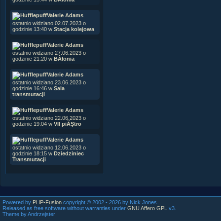
Valerie Adams
ostatnio widziano 02.07.2023 o
godzinie 13:40 w
Stacja kolejowa
Valerie Adams
ostatnio widziano 27.06.2023 o
godzinie 21:20 w
BÂłonia
Valerie Adams
ostatnio widziano 23.06.2023 o
godzinie 16:46 w
Sala
transmutacji
Valerie Adams
ostatnio widziano 22.06.2023 o
godzinie 19:04 w
VII piĂŞtro
Valerie Adams
ostatnio widziano 12.06.2023 o
godzinie 18:15 w
Dziedziniec
Transmutacji
Powered by
PHP-Fusion
copyright © 2002 - 2026 by Nick Jones.
Released as free software without warranties under
GNU Affero GPL
v3.
Theme by Andrzejster