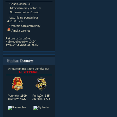
Goście online: 40
Napisanych artykułów:
1,087
Administratorzy online: 0
Dodanych newsów:
10,564
Aktualnie online: 0 osób
Zdjęć w galerii:
21,490
Tematów na forum:
3,921
Łącznie na portalu jest
Postów na forum:
319,637
48,158 osób
Komentarzy do materiałów:
Ostatnio zarejestrowany:
222,019
Amelia Lajonet
Rozdanych pochwał:
3,327
Wlepionych ostrzeżeń:
4,170
Rekord osób online:
Najwięcej userów:
1414
Było:
24.05.2026 16:48:00
Puchar Domów
Aktualnym mistrzem domów jest
GRYFFINDOR
!
Punktów:
1509
Punktów:
335
uczniów:
4220
uczniów:
3778