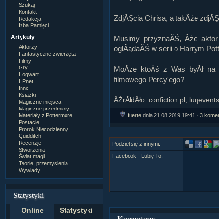
Szukaj
Kontakt
ZdjĂŞcia Chrisa, a takÂże zdjĂŞc
Redakcja
Izba Pamięci
Artykuły
Musimy przyznaĂŚ, Âże aktor
Aktorzy
oglÂądaĂŚ w serii o Harrym Pott
Fantastyczne zwierzęta
Filmy
Gry
MoÂże ktoÂś z Was byÂł na fe
Hogwart
filmowego Percy'ego?
HPnet
Inne
Książki
ÂŹrĂłdÂło: confiction.pl, luqevents
Magiczne miejsca
Magiczne przedmioty
fuerte
dnia 21.08.2019 19:41 ·
3 kome
Materiały z Pottermore
Postacie
Prorok Niecodzienny
Quidditch
Recenzje
Podziel się z innymi:
Stworzenia
Facebook - Lubię To:
Świat magii
Teorie, przemyslenia
Wywiady
Statystyki
Online
Statystyki
Komentarze