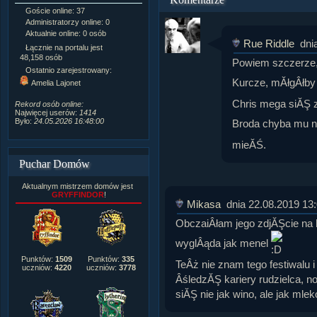
Goście online: 37
Napisanych artykułów:
1,087
Administratorzy online: 0
Dodanych newsów:
10,564
Aktualnie online: 0 osób
Zdjęć w galerii:
21,490
Rue Riddle
dni
Tematów na forum:
3,921
Łącznie na portalu jest
Postów na forum:
319,637
48,158 osób
Powiem szczerze, 
Komentarzy do materiałów:
Ostatnio zarejestrowany:
222,019
Kurcze, mĂłgÂłby
Amelia Lajonet
Rozdanych pochwał:
3,327
Wlepionych ostrzeżeń:
4,170
Chris mega siĂŞ z
Rekord osób online:
Najwięcej userów:
1414
Było:
24.05.2026 16:48:00
Broda chyba mu n
mieĂŚ.
Puchar Domów
Aktualnym mistrzem domów jest
GRYFFINDOR
!
Mikasa
dnia 22.08.2019 13
ObczaiÂłam jego zdjĂŞcie na 
wyglÂąda jak menel
Punktów:
1509
Punktów:
335
TeÂż nie znam tego festiwalu 
uczniów:
4220
uczniów:
3778
ÂśledzĂŞ kariery rudzielca, no
siĂŞ nie jak wino, ale jak mlek