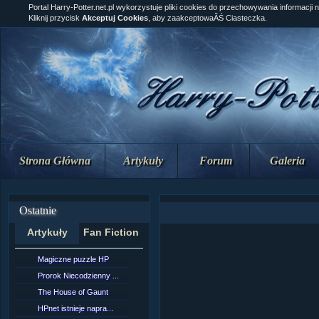
Portal Harry-Potter.net.pl wykorzystuje pliki cookies do przechowywania informacji 
Kliknij przycisk
Akceptuj Cookies
, aby zaakceptowaĂŚ Ciasteczka.
Strona Główna
Artykuły
Forum
Galeria
Ostatnie
Artykuły
Fan Fiction
Magiczne puzzle HP
[NZ]RozdziaÂł 10 cz...
Prorok Niecodzienny ...
[NZ]RozdziaÂł 10 cz...
The House of Gaunt
[NZ]RozdziaÂł 9 cz....
HPnet istnieje napra...
Remus Lupin