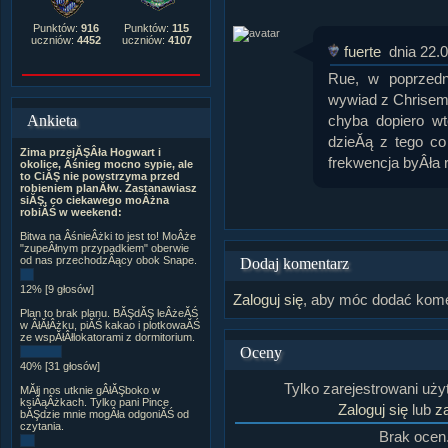
Punktów:
916
Punktów:
115
uczniów:
4452
uczniów:
4107
fuerte
dnia 22.
Rue, w poprzed
wywiad z Chrisem
chyba dopiero wte
Ankieta
dzieĂą z tego co
Zima przejĂŞÂła Hogwart i
frekwencja byÂła 
okolice, Âśnieg mocno sypie, ale
to CiĂŞ nie powstrzyma przed
robieniem planĂłw. Zastanawiasz
siĂŞ, co ciekawego moÂżna
robiĂŚ w weekend:
Bitwa na ÂśnieÂżki to jest to! MoÂże
"zupeÂłnym przypadkiem" oberwie
od nas przechodzÂący obok Snape.
Dodaj komentarz
12% [9 głosów]
Zaloguj się
, aby móc dodać kome
Plan to brak planu. BĂŞdĂŞ leÂżeĂŚ
w ÂłĂłÂżku, piĂŚ kakao i plotkowaĂŚ
ze wspĂłÂłlokatorami z dormitorium.
Oceny
40% [31 głosów]
Tylko zarejestrowani uż
MĂłj nos utknie gÂłĂŞboko w
ksiÂąÂżkach. Tylko pani Pince
Zaloguj się
lub
za
bĂŞdzie mnie mogÂła odgoniĂŚ od
czytania.
Brak ocen