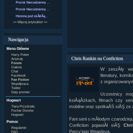
Prorok Niecodzienny ...
[NZ]RozdziaÂł 9 cz....
Prorok Niecodzienny ...
[NZ]RozdziaÂł 8 cz....
Historia pod skĂłrÂą...
[NZ]RozdziaÂł 8 cz....
>> Więcej artykułów! <<
>> Więcej fan fiction! <<
Nawigacja
Menu Główne
Harry Potter
Chris Rankin na Confiction
Artykuły
Forum
Galeria
W zeszÂły wee
Chat
literatury, komi
Facebook
Fan Fiction
z organizowanym
Współpraca
Twitter
Daty premier
Uczestnicy mog
ksiÂąÂżkach, filmach czy ser
Hogwart
mobilne oraz spotkaĂŚ siĂŞ ze 
Tiara Przydziału
Puchar Domów
Hogwart
Fani serii o mÂłodym czarodzie
Pomoc
Confiction pojawiÂł siĂŞ
Chr
Regulamin
Percy'ego Weasleya.
FAQ