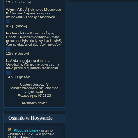
13% [10 głosów]
WymknĂŞ siĂŞ cicho do Miodowego
KrĂłlestwa. NajwyÂższa pora
uzupeÂłniĂŚ zapasy sÂłodkoÂści.
9% [7 głosów]
PostraszĂŞ we WrzeszczÂącej
Chacie. Uwielbiam oglÂądaĂŚ miny
przechodniĂłw, kiedy wydaje im siĂŞ,
Âże uciekajÂą od duchĂłw i upiorĂłw.
12% [9 głosów]
KaÂżda pogoda jest dobra na
Quidditcha. ÂŚnieg nie powstrzyma
mnie przed regularnymi treningami.
14% [11 głosów]
Ogółem głosów: 77
Musisz zalogować się, aby móc
zagłosować.
Rozpoczęto: 07.02.23
Archiwum ankiet
Ostatnio w Hogwarcie
[P]Louise Lainey
ostatnio
widziano 17.12.2024 o godzinie
15:44 w
BÂłonia