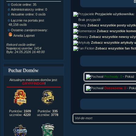
D
Goście online: 35
Napisanych artykułów:
1,087
Administratorzy online: 0
Dodanych newsów:
10,564
Przyjaciele użytkownika:
Aktualnie online: 0 osób
Zdjęć w galerii:
21,490
Tematów na forum:
3,921
Brak przyjaciół
Łącznie na portalu jest
Postów na forum:
319,637
48,158 osób
Zobacz wszystkie posty użyt
Komentarzy do materiałów:
Ostatnio zarejestrowany:
Zobacz wszystkie komen
222,019
Amelia Lajonet
Zobacz wszystkie newsy uży
Rozdanych pochwał:
3,327
Wlepionych ostrzeżeń:
4,170
Zobacz wszystkie artykuły 
Rekord osób online:
Zobacz wszystkie fan fic
Najwięcej userów:
1414
Było:
24.05.2026 16:48:00
Puchar Domów
Pochwały: 0
-
Pokaż
Aktualnym mistrzem domów jest
GRYFFINDOR
!
Ostrzeżenia: 0
-
Pok
Punktów:
1509
Punktów:
335
uczniów:
4220
uczniów:
3778
Vol-de-mort