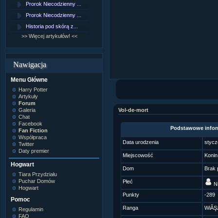
Prorok Niecodzienny ...
[NZ]Rozdział 9 cz.1...
Prorok Niecodzienny ...
[NZ]Rozdział 8 cz.2...
Historia pod skórą z...
[NZ]Rozdział 8 cz.1...
>> Więcej artykułów! <<
>> Więcej fan fiction! <<
Nawigacja
Menu Główne
Harry Potter
Artykuły
Forum
Galeria
Vol-de-mort
Chat
Facebook
Podstawowe infor
Fan Fiction
Współpraca
Data urodzenia
stycz
Twitter
Daty premier
Miejscowość
Konin
Hogwart
Dom
Brak 
Tiara Przydziału
Puchar Domów
Płeć
Ni
Hogwart
Punkty
-289
Pomoc
Ranga
WiĂŞ
Regulamin
FAQ