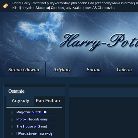
Portal Harry-Potter.net.pl wykorzystuje pliki cookies do przechowywania informacji 
Kliknij przycisk
Akceptuj Cookies
, aby zaakceptowaĂŚ Ciasteczka.
Strona Główna
Artykuły
Forum
Galeria
Ostatnie
Artykuły
Fan Fiction
Magiczne puzzle HP
[NZ]Rozdział 10 cz....
Prorok Niecodzienny ...
[NZ]Rozdział 10 cz....
The House of Gaunt
[NZ]Rozdział 9 cz.2...
HPnet istnieje naprawdę
Remus Lupin