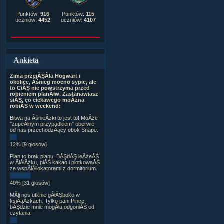
Punktów:
916
Punktów:
115
uczniów:
4452
uczniów:
4107
Ankieta
Zima przejĂŞÂła Hogwart i
okolice, Âśnieg mocno sypie, ale
to CiĂŞ nie powstrzyma przed
robieniem planĂłw. Zastanawiasz
siĂŞ, co ciekawego moÂżna
robiĂŚ w weekend:
Bitwa na ÂśnieÂżki to jest to! MoÂże
"zupeÂłnym przypadkiem" oberwie
od nas przechodzÂący obok Snape.
12% [9 głosów]
Plan to brak planu. BĂŞdĂŞ leÂżeĂŚ
w ÂłĂłÂżku, piĂŚ kakao i plotkowaĂŚ
ze wspĂłÂłlokatorami z dormitorium.
40% [31 głosów]
MĂłj nos utknie gÂłĂŞboko w
ksiÂąÂżkach. Tylko pani Pince
bĂŞdzie mnie mogÂła odgoniĂŚ od
czytania.