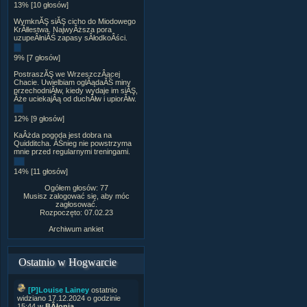
13% [10 głosów]
WymknĂŞ siĂŞ cicho do Miodowego
KrĂłlestwa. NajwyÂższa pora
uzupeÂłniĂŚ zapasy sÂłodkoÂści.
9% [7 głosów]
PostraszĂŞ we WrzeszczÂącej
Chacie. Uwielbiam oglÂądaĂŚ miny
przechodniĂłw, kiedy wydaje im siĂŞ,
Âże uciekajÂą od duchĂłw i upiorĂłw.
12% [9 głosów]
KaÂżda pogoda jest dobra na
Quidditcha. ÂŚnieg nie powstrzyma
mnie przed regularnymi treningami.
14% [11 głosów]
Ogółem głosów: 77
Musisz zalogować się, aby móc
zagłosować.
Rozpoczęto: 07.02.23
Archiwum ankiet
Ostatnio w Hogwarcie
[P]Louise Lainey
ostatnio
widziano 17.12.2024 o godzinie
15:44 w
BÂłonia