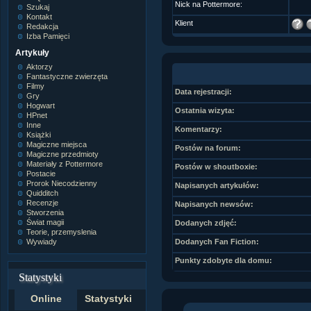
Nick na Pottermore:
Szukaj
Kontakt
Klient
Redakcja
Izba Pamięci
Artykuły
Aktorzy
Fantastyczne zwierzęta
Filmy
Data rejestracji:
Gry
Hogwart
Ostatnia wizyta:
HPnet
Inne
Komentarzy:
Książki
Magiczne miejsca
Postów na forum:
Magiczne przedmioty
Materiały z Pottermore
Postów w shoutboxie:
Postacie
Prorok Niecodzienny
Napisanych artykułów:
Quidditch
Recenzje
Napisanych newsów:
Stworzenia
Świat magii
Dodanych zdjęć:
Teorie, przemyslenia
Wywiady
Dodanych Fan Fiction:
Punkty zdobyte dla domu:
Statystyki
Online
Statystyki