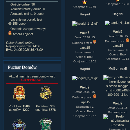
Obejrzano: 1238
Goście online: 38
Napisanych artykułów:
1,087
Obejrzano: 1270
Administratorzy online: 0
Dodanych newsów:
10,564
Aktualnie online: 0 osób
Zdjęć w galerii:
21,490
Hagrid
Hagrid
Tematów na forum:
3,921
Łącznie na portalu jest
Postów na forum:
319,637
48,158 osób
Komentarzy do materiałów:
Ostatnio zarejestrowany:
222,019
Wejdź
Wejdź
Amelia Lajonet
Rozdanych pochwał:
3,327
Data: 05.09.15
Data: 05.09.15
Wlepionych ostrzeżeń:
4,170
Dodano przez:
Rekord osób online:
Dodano przez:
Lapa15
Najwięcej userów:
1414
Lapa15
Było:
24.05.2026 16:48:00
Komentarze: 0
Komentarze: 0
Ocena: Brak
Ocena: Brak
Obejrzano: 1313
Obejrzano: 1362
Puchar Domów
McGonagall
Hagrid
Aktualnym mistrzem domów jest
GRYFFINDOR
!
Wejdź
Data: 05.09.15
Dodano przez:
Lapa15
Wejdź
Punktów:
1509
Punktów:
335
Skomentuj: 1
Data: 30.11.15
uczniów:
4220
uczniów:
3778
Ocena: Brak
Dodano przez:
Obejrzano: 1057
Christina
Skomentuj: 1