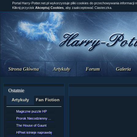
Portal Harry-Potter.net.pl wykorzystuje pliki cookies do przechowywania informacji 
Kliknij przycisk
Akceptuj Cookies
, aby zaakceptować Ciasteczka.
Strona Główna
Artykuły
Forum
Galeria
Ostatnie
Artykuły
Fan Fiction
Magiczne puzzle HP
[NZ]Rozdział 10 cz....
Prorok Niecodzienny ...
[NZ]Rozdział 10 cz....
The House of Gaunt
[NZ]Rozdział 9 cz.2...
HPnet istnieje naprawdę
Remus Lupin