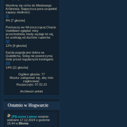
Wymknę się cicho do Miodowego
Królestwa. Najwyższa pora uzupełnić
zapasy słodkości.
9% [7 głosów]
Postraszę we Wrzeszczącej Chacie.
Uwielbiam oglądać miny
przechodniów, kiedy wydaje im się,
że uciekają od duchów i upiorów.
12% [9 głosów]
Każda pogoda jest dobra na
Quidditcha. Śnieg nie powstrzyma
mnie przed regularnymi treningami.
14% [11 głosów]
Ogółem głosów: 77
Musisz zalogować się, aby móc
zagłosować.
Rozpoczęto: 07.02.23
Archiwum ankiet
Ostatnio w Hogwarcie
[P]Louise Lainey
ostatnio
widziano 17.12.2024 o godzinie
15:44 w
Błonia