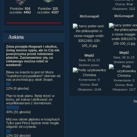
Ocena: Brak
Punktów:
916
Punktów:
115
Obejrzano: 1111
uczniów:
4452
uczniów:
4107
McGonagall
McGonagall
Ankieta
Zima przejęła Hogwart i okolice,
śnieg mocno sypie, ale to Cię nie
Wejdź
powstrzyma przed robieniem
Wejdź
Data: 30.11.15
planów. Zastanawiasz się, co
Data: 30.11.15
ciekawego można robić w
Dodano przez:
weekend:
Dodano przez:
Bitwa na śnieżki to jest to! Może
Christina
Christina
"zupełnym przypadkiem" oberwie od
nas przechodzący obok Snape.
Komentarze: 0
Komentarze: 0
Ocena: Brak
Ocena: Brak
12% [9 głosów]
Obejrzano: 1146
Obejrzano: 1117
Plan to brak planu. Będę leżeć w
łóżku, pić kakao i plotkować ze
St
współlokatorami z dormitorium.
40% [31 głosów]
Mój nos utknie głęboko w książkach.
Tylko pani Pince będzie mnie mogła
odgonić od czytania.
13% [10 głosów]