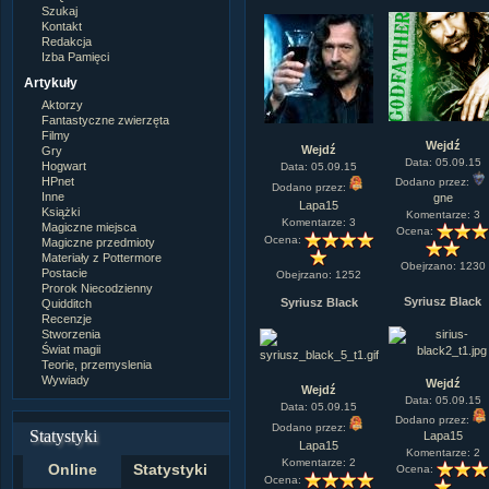
Szukaj
Kontakt
Redakcja
Izba Pamięci
Artykuły
Aktorzy
Fantastyczne zwierzęta
Filmy
Wejdź
Wejdź
Gry
Data: 05.09.15
Hogwart
Data: 05.09.15
HPnet
Dodano przez:
Dodano przez:
Inne
gne
Lapa15
Książki
Komentarze: 3
Komentarze: 3
Magiczne miejsca
Ocena:
Ocena:
Magiczne przedmioty
Materiały z Pottermore
Obejrzano: 1230
Postacie
Obejrzano: 1252
Prorok Niecodzienny
Syriusz Black
Syriusz Black
Quidditch
Recenzje
Stworzenia
Świat magii
Teorie, przemyslenia
Wywiady
Wejdź
Wejdź
Data: 05.09.15
Data: 05.09.15
Dodano przez:
Dodano przez:
Statystyki
Lapa15
Lapa15
Komentarze: 2
Komentarze: 2
Online
Statystyki
Ocena:
Ocena: