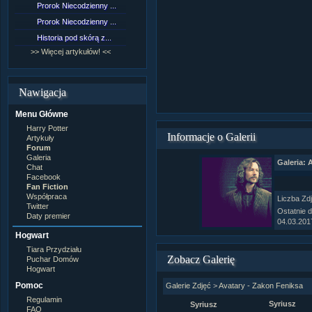
Prorok Niecodzienny ...
[NZ]Rozdział 9 cz.1...
Prorok Niecodzienny ...
[NZ]Rozdział 8 cz.2...
Historia pod skórą z...
[NZ]Rozdział 8 cz.1...
>> Więcej artykułów! <<
>> Więcej fan fiction! <<
Nawigacja
Menu Główne
Harry Potter
Informacje o Galerii
Artykuły
Forum
Galeria
Galeria: 
Chat
Facebook
Fan Fiction
Współpraca
Liczba Zd
Twitter
Ostatnie 
Daty premier
04.03.201
Hogwart
Tiara Przydziału
Zobacz Galerię
Puchar Domów
Hogwart
Pomoc
Galerie Zdjęć
>
Avatary - Zakon Feniksa
Regulamin
Syriusz
Syriusz
FAQ