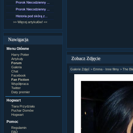
Prorok Niecodzienny ...
[NZ]Rozdział 9 cz.1...
Prorok Niecodzienny ...
[NZ]Rozdział 8 cz.2...
Historia pod skórą z...
[NZ]Rozdział 8 cz.1...
>> Więcej artykułów! <<
>> Więcej fan fiction! <<
Nawigacja
Menu Główne
Harry Potter
Zobacz Zdjęcie
Artykuły
Forum
Galeria
Galerie Zdjęć
>
Emma - Inne filmy
>
The Bli
Chat
Facebook
Fan Fiction
Współpraca
Twitter
Daty premier
Hogwart
Tiara Przydziału
Puchar Domów
Hogwart
Pomoc
Regulamin
FAQ