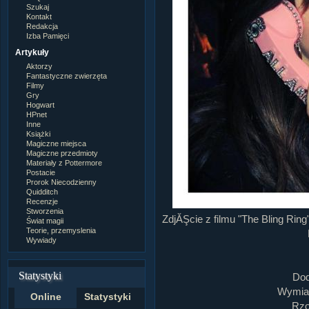
Szukaj
Kontakt
Redakcja
Izba Pamięci
Artykuły
Aktorzy
Fantastyczne zwierzęta
Filmy
Gry
Hogwart
HPnet
Inne
Książki
Magiczne miejsca
Magiczne przedmioty
Materiały z Pottermore
Postacie
Prorok Niecodzienny
Quidditch
Recenzje
Stworzenia
ZdjĂŞcie z filmu "The Bling Ring
Świat magii
Teorie, przemyslenia
Wywiady
Statystyki
Dod
Wymiar
Online
Statystyki
Rzo