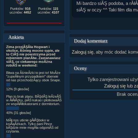
Mi bardzo siĂŞ podoba, a rĂłÂ
Punktów:
916
Punktów:
115
siĂŞ w oczy ^^ Taki film dla m
uczniów:
4452
uczniów:
4107
Ankieta
Dodaj komentarz
Zima przejĂŞÂła Hogwart i
okolice, Âśnieg mocno sypie, ale
Zaloguj się
, aby móc dodać kome
to CiĂŞ nie powstrzyma przed
robieniem planĂłw. Zastanawiasz
siĂŞ, co ciekawego moÂżna
robiĂŚ w weekend:
Oceny
Bitwa na ÂśnieÂżki to jest to! MoÂże
"zupeÂłnym przypadkiem" oberwie
Tylko zarejestrowani uż
od nas przechodzÂący obok Snape.
Zaloguj się
lub
za
12% [9 głosów]
Brak ocen
Plan to brak planu. BĂŞdĂŞ leÂżeĂŚ
w ÂłĂłÂżku, piĂŚ kakao i plotkowaĂŚ
ze wspĂłÂłlokatorami z dormitorium.
40% [31 głosów]
MĂłj nos utknie gÂłĂŞboko w
ksiÂąÂżkach. Tylko pani Pince
bĂŞdzie mnie mogÂła odgoniĂŚ od
czytania.