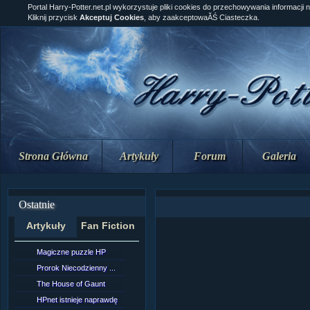
Portal Harry-Potter.net.pl wykorzystuje pliki cookies do przechowywania informacji 
Kliknij przycisk
Akceptuj Cookies
, aby zaakceptowaĂŚ Ciasteczka.
Strona Główna
Artykuły
Forum
Galeria
Ostatnie
Artykuły
Fan Fiction
Magiczne puzzle HP
[NZ]Rozdział 10 cz....
Prorok Niecodzienny ...
[NZ]Rozdział 10 cz....
The House of Gaunt
[NZ]Rozdział 9 cz.2...
HPnet istnieje naprawdę
Remus Lupin