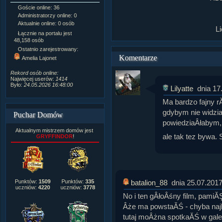
Goście online: 36
Napisanych artykułów:
1,087
Administratorzy online: 0
Dodanych newsów:
10,564
Aktualnie online: 0 osób
Zdjęć w galerii:
21,490
L
Tematów na forum:
3,921
Łącznie na portalu jest
Postów na forum:
319,637
48,158 osób
Komentarzy do materiałów:
Ostatnio zarejestrowany:
222,019
Komentarze
Amelia Lajonet
Rozdanych pochwał:
3,327
Wlepionych ostrzeżeń:
4,170
Rekord osób online:
Najwięcej userów:
1414
Było:
24.05.2026 16:48:00
Lilyatte
dnia 17
Ma bardzo fajny r
gdybym nie widzia
Puchar Domów
powiedziaÂłabym, 
Aktualnym mistrzem domów jest
ale tak tez bywa. 
GRYFFINDOR
!
batalion_88
dnia 25.07.2017
Punktów:
1509
Punktów:
335
uczniów:
4220
uczniów:
3778
No i ten gÂłoÂśny film, pamiĂ
Âże ma powstaĂŚ - chyba naj
tutaj moÂżna spotkaĂŚ w galer