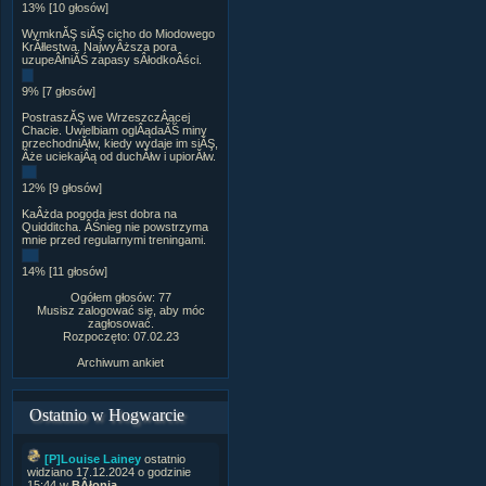
13% [10 głosów]
WymknĂŞ siĂŞ cicho do Miodowego
KrĂłlestwa. NajwyÂższa pora
uzupeÂłniĂŚ zapasy sÂłodkoÂści.
9% [7 głosów]
PostraszĂŞ we WrzeszczÂącej
Chacie. Uwielbiam oglÂądaĂŚ miny
przechodniĂłw, kiedy wydaje im siĂŞ,
Âże uciekajÂą od duchĂłw i upiorĂłw.
12% [9 głosów]
KaÂżda pogoda jest dobra na
Quidditcha. ÂŚnieg nie powstrzyma
mnie przed regularnymi treningami.
14% [11 głosów]
Ogółem głosów: 77
Musisz zalogować się, aby móc
zagłosować.
Rozpoczęto: 07.02.23
Archiwum ankiet
Ostatnio w Hogwarcie
[P]Louise Lainey
ostatnio
widziano 17.12.2024 o godzinie
15:44 w
BÂłonia