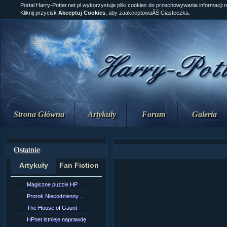
Portal Harry-Potter.net.pl wykorzystuje pliki cookies do przechowywania informacji 
Kliknij przycisk
Akceptuj Cookies
, aby zaakceptowaĂŚ Ciasteczka.
Strona Główna
Artykuły
Forum
Galeria
Ostatnie
Artykuły
Fan Fiction
Magiczne puzzle HP
[NZ]Rozdział 10 cz....
Prorok Niecodzienny ...
[NZ]Rozdział 10 cz....
The House of Gaunt
[NZ]Rozdział 9 cz.2...
HPnet istnieje naprawdę
Remus Lupin