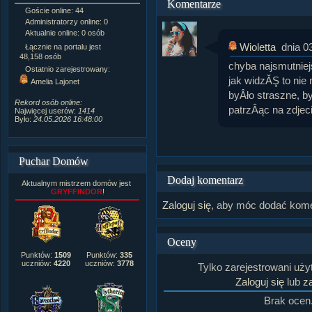
Komentarze
Goście online: 44
Napisanych artykułów:
1,087
Administratorzy online: 0
Dodanych newsów:
10,564
Aktualnie online: 0 osób
Zdjęć w galerii:
21,490
Tematów na forum:
3,921
Wioletta
dnia 0
Łącznie na portalu jest
Postów na forum:
319,637
48,158 osób
chyba najsmutnie
Komentarzy do materiałów:
Ostatnio zarejestrowany:
222,019
jak widzĂŞ to nie
Amelia Lajonet
Rozdanych pochwał:
3,327
byÂło straszne, by
Wlepionych ostrzeżeń:
4,170
Rekord osób online:
patrzÂąc na zdjeci
Najwięcej userów:
1414
Było:
24.05.2026 16:48:00
Puchar Domów
Dodaj komentarz
Aktualnym mistrzem domów jest
GRYFFINDOR
!
Zaloguj się
, aby móc dodać kome
Oceny
Punktów:
1509
Punktów:
335
uczniów:
4220
uczniów:
3778
Tylko zarejestrowani uż
Zaloguj się
lub
za
Brak ocen