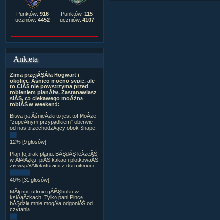
Punktów:
916
Punktów:
115
uczniów:
4452
uczniów:
4107
Ankieta
Zima przejĂŞÂła Hogwart i
okolice, Âśnieg mocno sypie, ale
to CiĂŞ nie powstrzyma przed
robieniem planĂłw. Zastanawiasz
siĂŞ, co ciekawego moÂżna
robiĂŚ w weekend:
Bitwa na ÂśnieÂżki to jest to! MoÂże
"zupeÂłnym przypadkiem" oberwie
od nas przechodzÂący obok Snape.
12% [9 głosów]
Plan to brak planu. BĂŞdĂŞ leÂżeĂŚ
w ÂłĂłÂżku, piĂŚ kakao i plotkowaĂŚ
ze wspĂłÂłlokatorami z dormitorium.
40% [31 głosów]
MĂłj nos utknie gÂłĂŞboko w
ksiÂąÂżkach. Tylko pani Pince
bĂŞdzie mnie mogÂła odgoniĂŚ od
czytania.