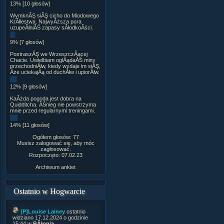
13% [10 głosów]
WymknĂŞ siĂŞ cicho do Miodowego
KrĂłlestwa. NajwyÂższa pora
uzupeÂłniĂŚ zapasy sÂłodkoÂści.
9% [7 głosów]
PostraszĂŞ we WrzeszczÂącej
Chacie. Uwielbiam oglÂądaĂŚ miny
przechodniĂłw, kiedy wydaje im siĂŞ,
Âże uciekajÂą od duchĂłw i upiorĂłw.
12% [9 głosów]
KaÂżda pogoda jest dobra na
Quidditcha. ÂŚnieg nie powstrzyma
mnie przed regularnymi treningami.
14% [11 głosów]
Ogółem głosów: 77
Musisz zalogować się, aby móc
zagłosować.
Rozpoczęto: 07.02.23
Archiwum ankiet
Ostatnio w Hogwarcie
[P]Louise Lainey
ostatnio
widziano 17.12.2024 o godzinie
15:44 w
BÂłonia