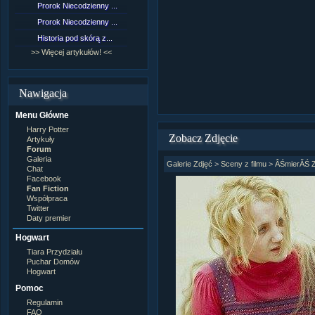
Prorok Niecodzienny ...
[NZ]Rozdział 9 cz.1...
Prorok Niecodzienny ...
[NZ]Rozdział 8 cz.2...
Historia pod skórą z...
[NZ]Rozdział 8 cz.1...
>> Więcej artykułów! <<
>> Więcej fan fiction! <<
Nawigacja
Menu Główne
Harry Potter
Zobacz Zdjęcie
Artykuły
Forum
Galeria
Galerie Zdjęć
>
Sceny z filmu
>
ÂŚmierĂŚ 
Chat
Facebook
Fan Fiction
Współpraca
Twitter
Daty premier
Hogwart
Tiara Przydziału
Puchar Domów
Hogwart
Pomoc
Regulamin
FAQ