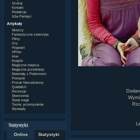
Szukaj
Kontakt
Redakcja
Izba Pamięci
Artykuły
Aktorzy
Fantastyczne zwierzęta
Filmy
Gry
Hogwart
HPnet
Inne
Książki
Magiczne miejsca
Magiczne przedmioty
Materiały z Pottermore
Postacie
Prorok Niecodzienny
Quidditch
Dodan
Recenzje
Stworzenia
Wymia
Świat magii
Rzo
Teorie, przemyslenia
Wywiady
L
Statystyki
Online
Statystyki