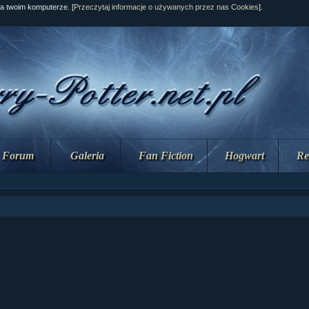
na twoim komputerze. [
Przeczytaj informacje o używanych przez nas Cookies
].
Forum
Galeria
Fan Fiction
Hogwart
Re
ział 10 cz....
ział 10 cz....
ział 9 cz.2...
upin