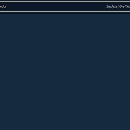
indor
Studenci Gryffin