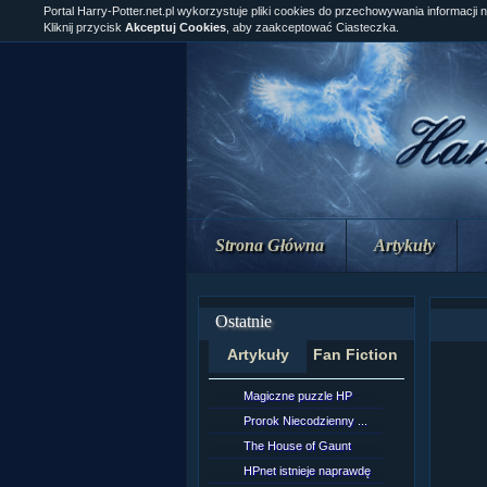
Portal Harry-Potter.net.pl wykorzystuje pliki cookies do przechowywania informacji 
Kliknij przycisk
Akceptuj Cookies
, aby zaakceptować Ciasteczka.
Strona Główna
Artykuły
Ostatnie
Artykuły
Fan Fiction
Magiczne puzzle HP
[NZ]Rozd
Prorok Niecodzienny ...
[NZ]Rozd
The House of Gaunt
[NZ]Rozd
HPnet istnieje naprawdę
Remus L