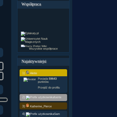
Współpraca
Wszystkie współprace
Najaktywniejsi
1)
Alette
Posiada
59643
punktów.
Przejdź do profilu
2)
fuerte
3)
Katherine_Pierce
4)
Sam