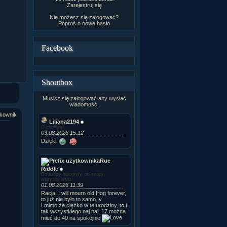
Zarejestruj się
Nie możesz się zalogować?
Poproś o
nowe hasło
Facebook
Shoutbox
Musisz się zalogować aby wysłać
wiadomość.
kownik
Liliana2194
O choinka!
03.08.2026 15:12
Dzięki
Rue
Riddle
Do szopy hipogryfy, do szopy
wszyscy wraz!
01.08.2026 11:39
Racja, I will mourn old Hog forever,
to już nie było to samo :v
I mimo że ciężko w te urodziny, to i
tak wszystkiego naj naj, 17 można
mieć do 40 na spokojnie