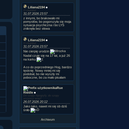
Liliana2194
O choinka!
31.07.2026 23:57
z innymi, bo brakowało mi
pomysłów, bo pogorszyła się moja
sytuacja psychiczna i bo LYS
zniknęła bez słowa
Liliana2194
O choinka!
31.07.2026 23:57
Nie cierpię urodzin
Nadal czuję się na 17 lat, a już 26
na karku
A co do poprzedniego Hog, bardzo
tęsknię. Nowy mniej mi się
podobał, bo nie wyszły mi
poboczne, bo za mało pisałam
Rue
Riddle
Do szopy hipogryfy, do szopy
wszyscy wraz!
26.07.2026 20:12
Jako tako, nawet mi się sb dziś
śniło
Archiwum