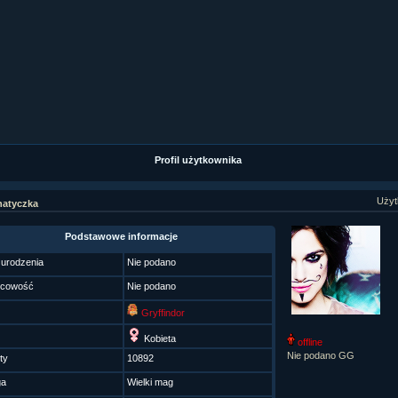
ział 9 cz.1...
ział 8 cz.2...
ział 8 cz.1...
fan fiction! <<
Profil użytkownika
Użyt
atyczka
Podstawowe informacje
 urodzenia
Nie podano
scowość
Nie podano
Gryffindor
Kobieta
offline
Nie podano GG
ty
10892
ga
Wielki mag