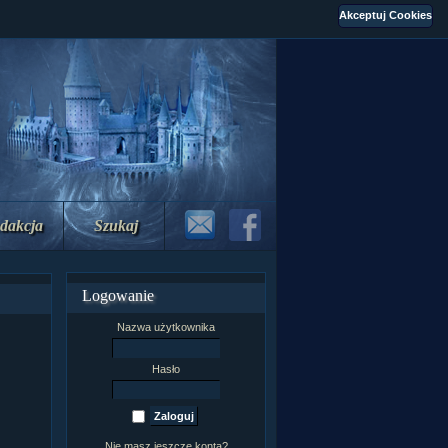
dakcja
Szukaj
Logowanie
Nazwa użytkownika
Hasło
Nie masz jeszcze konta?