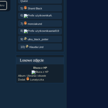
Quest
doru
5)
Shanti Black
6)
A.
7)
monciakund
8)
ania919
9)
ulka_black_potter
10)
Klaudia Lind
Losowe zdjęcie
Bluza z HP
Album:
Ubrania i obuwie
Dodał:
Lunatyczka