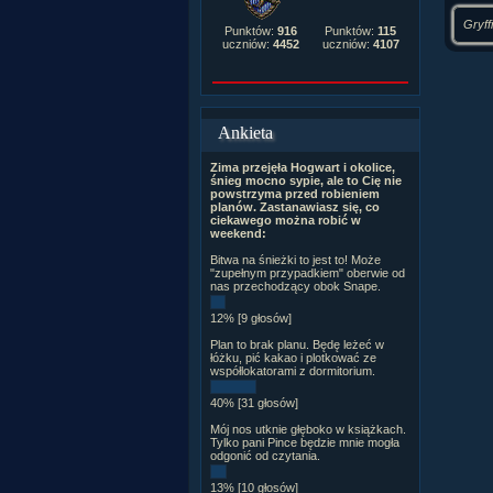
Gryff
Punktów:
916
Punktów:
115
uczniów:
4452
uczniów:
4107
Ankieta
Zima przejęła Hogwart i okolice,
śnieg mocno sypie, ale to Cię nie
powstrzyma przed robieniem
planów. Zastanawiasz się, co
ciekawego można robić w
weekend:
Bitwa na śnieżki to jest to! Może
"zupełnym przypadkiem" oberwie od
nas przechodzący obok Snape.
12% [9 głosów]
Plan to brak planu. Będę leżeć w
łóżku, pić kakao i plotkować ze
współlokatorami z dormitorium.
40% [31 głosów]
Mój nos utknie głęboko w książkach.
Tylko pani Pince będzie mnie mogła
odgonić od czytania.
13% [10 głosów]