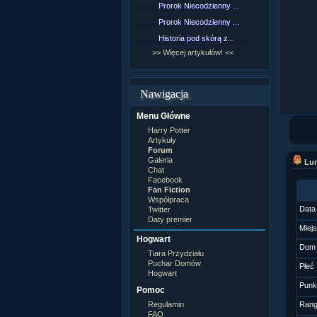
Prorok Niecodzienny ...
[NZ]Rozd
Prorok Niecodzienny ...
[NZ]Rozd
Historia pod skórą z...
[NZ]Rozd
>> Więcej artykułów! <<
>> Więcej 
Nawigacja
Menu Główne
Harry Potter
Artykuły
Forum
Galeria
Lun
Chat
Facebook
Fan Fiction
Współpraca
Data
Twitter
Daty premier
Miej
Hogwart
Dom
Tiara Przydziału
Puchar Domów
Płeć
Hogwart
Punk
Pomoc
Regulamin
Ran
FAQ