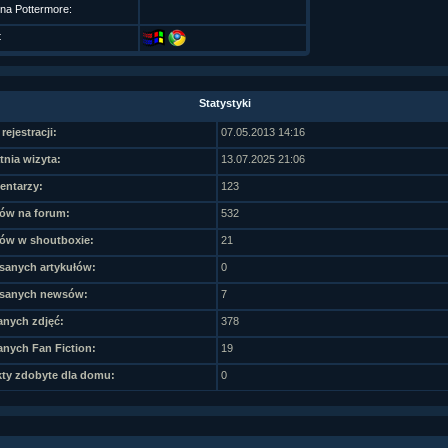
 na Pottermore:
t
Statystyki
rejestracji:
07.05.2013 14:16
tnia wizyta:
13.07.2025 21:06
ntarzy:
123
ów na forum:
532
ów w shoutboxie:
21
sanych artykułów:
0
sanych newsów:
7
nych zdjęć:
378
nych Fan Fiction:
19
ty zdobyte dla domu:
0