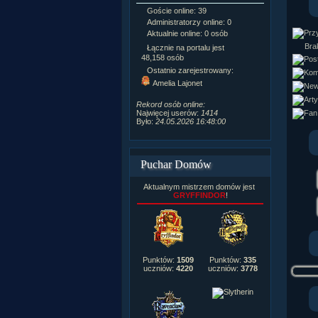
Goście online: 39
Napisanych a
Administratorzy online: 0
Dodanych n
Aktualnie online: 0 osób
Zdjęć w galeri
Tematów na f
Brak
Łącznie na portalu jest
Postów na fo
48,158 osób
Komentarzy d
Ostatnio zarejestrowany:
222,019
Amelia Lajonet
Rozdanych p
Wlepionych o
Rekord osób online:
Najwięcej userów:
1414
Było:
24.05.2026 16:48:00
Puchar Domów
Aktualnym mistrzem domów jest
GRYFFINDOR
!
Punktów:
1509
Punktów:
335
uczniów:
4220
uczniów:
3778