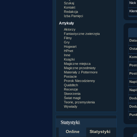
Nick
Szukaj
Kontakt
Klien
Redakcja
Izba Pamięci
Artykuły
Aktorzy
Fantastyczne zwierzęta
Filmy
Data 
Gry
Hogwart
Osta
HPnet
Inne
Kome
Książki
Magiczne miejsca
Post
Magiczne przedmioty
Materiały z Pottermore
Post
Postacie
Prorok Niecodzienny
Napi
Quidditch
Recenzje
Napi
Stworzenia
Świat magii
Doda
Teorie, przemyslenia
Wywiady
Doda
Punk
Statystyki
Online
Statystyki