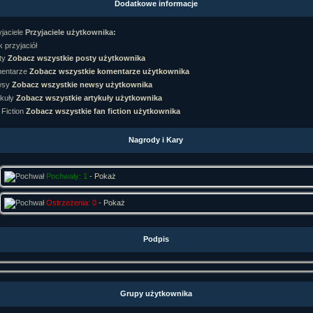
Dodatkowe informacje
rtykułów:
1,087
ewsów:
10,564
Przyjaciele użytkownika:
i:
21,490
orum:
3,921
 przyjaciół
rum:
319,637
Zobacz wszystkie posty użytkownika
o materiałów:
Zobacz wszystkie komentarze użytkownika
Zobacz wszystkie newsy użytkownika
ochwał:
3,327
strzeżeń:
4,170
Zobacz wszystkie artykuły użytkownika
Zobacz wszystkie fan fiction użytkownika
Nagrody i Kary
Pochwały: 1
-
Pokaż
Ostrzeżenia: 0
-
Pokaż
Podpis
Grupy użytkownika