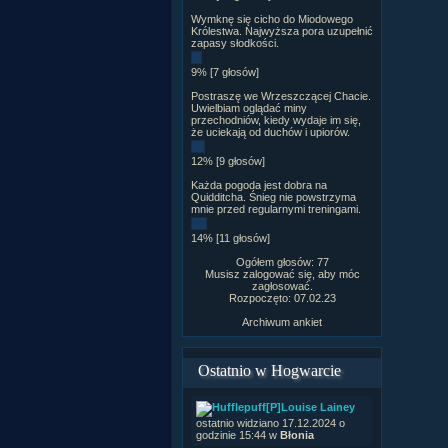
Wymknę się cicho do Miodowego
Królestwa. Najwyższa pora uzupełnić
zapasy słodkości.
9% [7 głosów]
Postraszę we Wrzeszczącej Chacie.
Uwielbiam oglądać miny
przechodniów, kiedy wydaje im się,
że uciekają od duchów i upiorów.
12% [9 głosów]
Każda pogoda jest dobra na
Quidditcha. Śnieg nie powstrzyma
mnie przed regularnymi treningami.
14% [11 głosów]
Ogółem głosów: 77
Musisz zalogować się, aby móc
zagłosować.
Rozpoczęto: 07.02.23
Archiwum ankiet
Ostatnio w Hogwarcie
[P]Louise Lainey
ostatnio widziano 17.12.2024 o
godzinie 15:44 w
Błonia