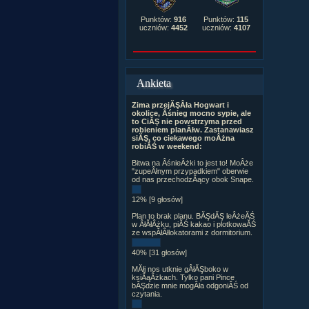
Punktów:
916
Punktów:
115
uczniów:
4452
uczniów:
4107
Ankieta
Zima przejĂŞÂła Hogwart i
okolice, Âśnieg mocno sypie, ale
to CiĂŞ nie powstrzyma przed
robieniem planĂłw. Zastanawiasz
siĂŞ, co ciekawego moÂżna
robiĂŚ w weekend:
Bitwa na ÂśnieÂżki to jest to! MoÂże
"zupeÂłnym przypadkiem" oberwie
od nas przechodzÂący obok Snape.
12% [9 głosów]
Plan to brak planu. BĂŞdĂŞ leÂżeĂŚ
w ÂłĂłÂżku, piĂŚ kakao i plotkowaĂŚ
ze wspĂłÂłlokatorami z dormitorium.
40% [31 głosów]
MĂłj nos utknie gÂłĂŞboko w
ksiÂąÂżkach. Tylko pani Pince
bĂŞdzie mnie mogÂła odgoniĂŚ od
czytania.