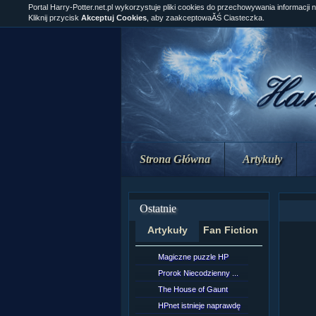
Portal Harry-Potter.net.pl wykorzystuje pliki cookies do przechowywania informacji 
Kliknij przycisk
Akceptuj Cookies
, aby zaakceptowaĂŚ Ciasteczka.
Strona Główna
Artykuły
Ostatnie
Artykuły
Fan Fiction
Magiczne puzzle HP
[NZ]Rozd
Prorok Niecodzienny ...
[NZ]Rozd
The House of Gaunt
[NZ]Rozd
HPnet istnieje naprawdę
Remus L