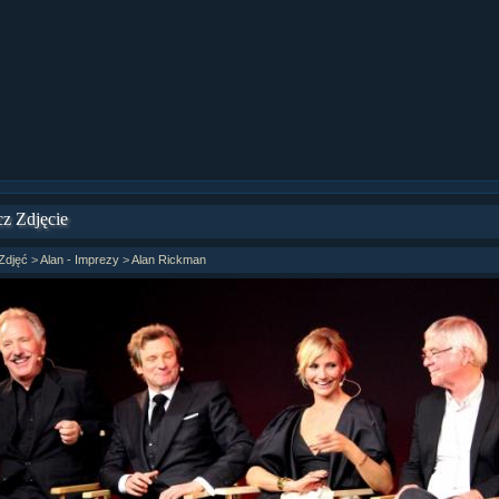
ział 9 cz.1...
ział 8 cz.2...
ział 8 cz.1...
fan fiction! <<
z Zdjęcie
Zdjęć
>
Alan - Imprezy
>
Alan Rickman