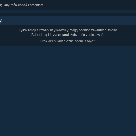
rtykułów:
1,087
ię
, aby móc dodać komentarz.
ewsów:
10,564
i:
21,490
orum:
3,921
y
rum:
319,637
o materiałów:
Tylko zarejestrowani użytkownicy mogą oceniać zawartość strony
Zaloguj się
lub
zarejestruj
, żeby móc zagłosować.
ochwał:
3,327
Brak ocen. Może czas dodać swoją?
strzeżeń:
4,170