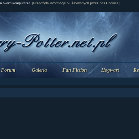
na twoim komputerze. [
Przeczytaj informacje o uÂżywanych przez nas Cookies
].
Forum
Galeria
Fan Fiction
Hogwart
Re
ział 10 cz....
ział 10 cz....
ział 9 cz.2...
upin