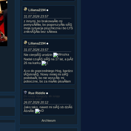
Liliana2194
O choinka!
31.07.2026 23:57
z innymi, bo brakowaÂło mi
pomysÂłĂłw, bo pogorszyÂła siĂŞ
moja sytuacja psychiczna i bo LYS
zniknĂŞÂła bez sÂłowa
Liliana2194
O choinka!
31.07.2026 23:57
Nie cierpiĂŞ urodzin
Nadal czujĂŞ siĂŞ na 17 lat, a juÂż
26 na karku
A co do poprzedniego Hog, bardzo
tĂŞskniĂŞ. Nowy mniej mi siĂŞ
podobaÂł, bo nie wyszÂły mi
poboczne, bo za maÂło pisaÂłam
Rue Riddle
Do szopy hipogryfy, do szopy
wszyscy wraz!
26.07.2026 20:12
Jako tako, nawet mi siĂŞ sb dziÂś
ÂśniÂło
Archiwum