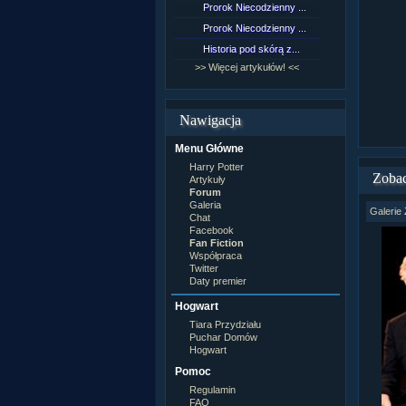
Prorok Niecodzienny ...
[NZ]Rozd
Prorok Niecodzienny ...
[NZ]Rozd
Historia pod skórą z...
[NZ]Rozd
>> Więcej artykułów! <<
>> Więcej 
Nawigacja
Menu Główne
Harry Potter
Zobac
Artykuły
Forum
Galeria
Galerie 
Chat
Facebook
Fan Fiction
Współpraca
Twitter
Daty premier
Hogwart
Tiara Przydziału
Puchar Domów
Hogwart
Pomoc
Regulamin
FAQ