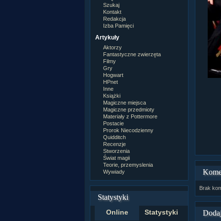
Szukaj
Kontakt
Redakcja
Izba Pamięci
Artykuły
Aktorzy
Fantastyczne zwierzęta
Filmy
Gry
Hogwart
HPnet
Inne
Książki
Magiczne miejsca
Magiczne przedmioty
Materiały z Pottermore
Postacie
Prorok Niecodzienny
Quidditch
Recenzje
Stworzenia
Świat magii
Teorie, przemyslenia
Kome
Wywiady
Brak kom
Statystyki
Online
Statystyki
Dodaj