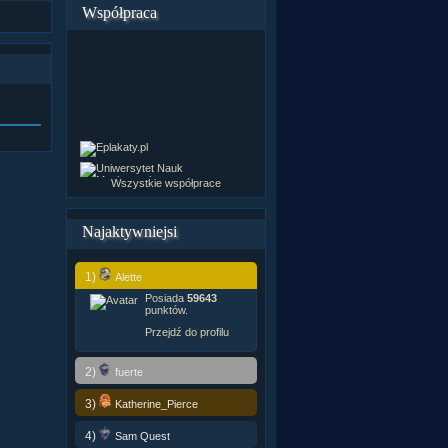
Współpraca
Wszystkie współprace
Najaktywniejsi
1)
Alette
Posiada
59643
punktów.
Przejdź do profilu
2)
fuerte
3)
Katherine_Pierce
4)
Sam Quest