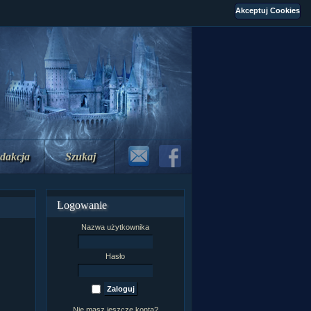
dakcja
Szukaj
Logowanie
Nazwa użytkownika
Hasło
Nie masz jeszcze konta?