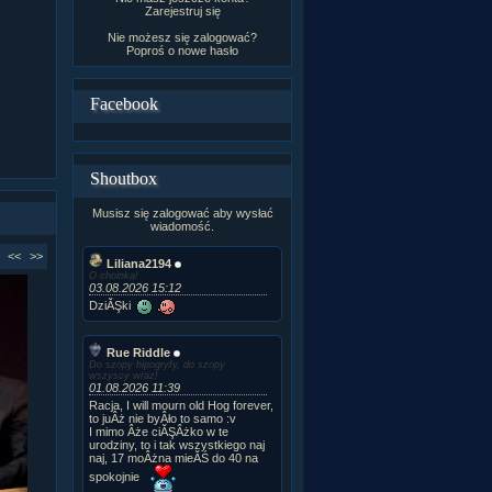
Zarejestruj się
Nie możesz się zalogować?
Poproś o
nowe hasło
Facebook
Shoutbox
Musisz się zalogować aby wysłać
wiadomość.
<<
>>
Liliana2194
O choinka!
03.08.2026 15:12
DziĂŞki
Rue Riddle
Do szopy hipogryfy, do szopy
wszyscy wraz!
01.08.2026 11:39
Racja, I will mourn old Hog forever,
to juÂż nie byÂło to samo :v
I mimo Âże ciĂŞÂżko w te
urodziny, to i tak wszystkiego naj
naj, 17 moÂżna mieĂŚ do 40 na
spokojnie