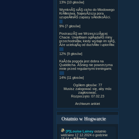
13% [10 głosów]
WymknĂŞ siĂŞ cicho do Miodowego
KrĂłlestwa. NajwyÂższa pora
uzupeÂłniĂŚ zapasy sÂłodkoÂści.
9% [7 głosów]
PostraszĂŞ we WrzeszczÂącej
Chacie. Uwielbiam oglÂądaĂŚ miny
przechodniĂłw, kiedy wydaje im siĂŞ,
Âże uciekajÂą od duchĂłw i upiorĂłw.
12% [9 głosów]
KaÂżda pogoda jest dobra na
Quidditcha. ÂŚnieg nie powstrzyma
mnie przed regularnymi treningami.
14% [11 głosów]
Ogółem głosów: 77
Musisz zalogować się, aby móc
zagłosować.
Rozpoczęto: 07.02.23
Archiwum ankiet
Ostatnio w Hogwarcie
[P]Louise Lainey
ostatnio
widziano 17.12.2024 o godzinie
15:44 w
BÂłonia