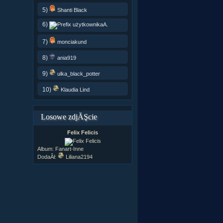
5)
Shanti Black
6)
A.
7)
monciakund
8)
ania919
9)
ulka_black_potter
10)
Klaudia Lind
Losowe zdjĂŞcie
Felix Felicis
Album:
Fanart-Inne
DodaÂł:
Liliana2194