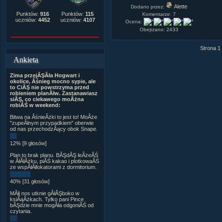
Alette
Dodano przez:
Punktów:
916
Punktów:
115
Komentarze: 7
uczniów:
4452
uczniów:
4107
Ocena:
Obejrzano: 2433
Strona 1
Ankieta
Zima przejĂŞÂła Hogwart i
okolice, Âśnieg mocno sypie, ale
to CiĂŞ nie powstrzyma przed
robieniem planĂłw. Zastanawiasz
siĂŞ, co ciekawego moÂżna
robiĂŚ w weekend:
Bitwa na ÂśnieÂżki to jest to! MoÂże
"zupeÂłnym przypadkiem" oberwie
od nas przechodzÂący obok Snape.
12% [9 głosów]
Plan to brak planu. BĂŞdĂŞ leÂżeĂŚ
w ÂłĂłÂżku, piĂŚ kakao i plotkowaĂŚ
ze wspĂłÂłlokatorami z dormitorium.
40% [31 głosów]
MĂłj nos utknie gÂłĂŞboko w
ksiÂąÂżkach. Tylko pani Pince
bĂŞdzie mnie mogÂła odgoniĂŚ od
czytania.