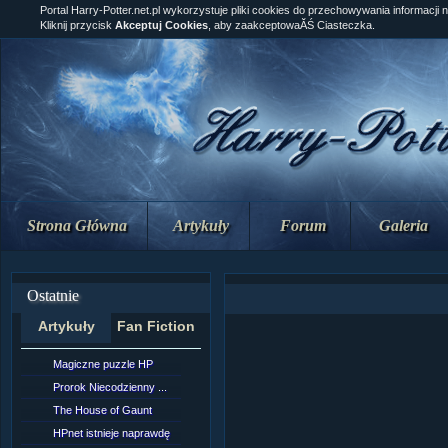
Portal Harry-Potter.net.pl wykorzystuje pliki cookies do przechowywania informacji 
Kliknij przycisk
Akceptuj Cookies
, aby zaakceptowaĂŚ Ciasteczka.
Strona Główna
Artykuły
Forum
Galeria
Ostatnie
Artykuły
Fan Fiction
Magiczne puzzle HP
[NZ]Rozdział 10 cz....
Prorok Niecodzienny ...
[NZ]Rozdział 10 cz....
The House of Gaunt
[NZ]Rozdział 9 cz.2...
HPnet istnieje naprawdę
Remus Lupin