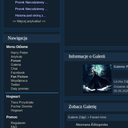
Prorok Niecodzienny ...
[NZ]Rozdział 9 cz.1...
Prorok Niecodzienny ...
[NZ]Rozdział 8 cz.2...
Historia pod skórą z...
[NZ]Rozdział 8 cz.1...
>> Więcej artykułów! <<
>> Więcej fan fiction! <<
Nawigacja
Menu Główne
Harry Potter
Informacje o Galerii
Artykuły
Forum
Galeria
Galeria: 
Chat
Facebook
Fan Fiction
Współpraca
Liczba Zd
Twitter
Ostatnie 
Daty premier
05.05.202
Hogwart
Tiara Przydziału
Zobacz Galerię
Puchar Domów
Hogwart
Pomoc
Galerie Zdjęć
>
Fanart-Inne
Regulamin
Nieznana Âślizgonka
FAQ