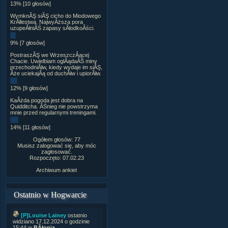
13% [10 głosów]
WymknĂŞ siĂŞ cicho do Miodowego
KrĂłlestwa. NajwyÂższa pora
uzupeÂłniĂŚ zapasy sÂłodkoÂści.
9% [7 głosów]
PostraszĂŞ we WrzeszczÂącej
Chacie. Uwielbiam oglÂądaĂŚ miny
przechodniĂłw, kiedy wydaje im siĂŞ,
Âże uciekajÂą od duchĂłw i upiorĂłw.
12% [9 głosów]
KaÂżda pogoda jest dobra na
Quidditcha. ÂŚnieg nie powstrzyma
mnie przed regularnymi treningami.
14% [11 głosów]
Ogółem głosów: 77
Musisz zalogować się, aby móc
zagłosować.
Rozpoczęto: 07.02.23
Archiwum ankiet
Ostatnio w Hogwarcie
[P]Louise Lainey
ostatnio
widziano 17.12.2024 o godzinie
15:44 w
BÂłonia