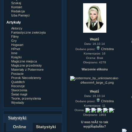
Szukaj
Kontakt
Redakcja
Izba Pamięci
Artykuły
Aktorzy
Fantastyczne zwierzęta
Filmy
Wejdź
Gry
Data: 16.10.14
Hogwart
HPnet
Christina
Dodano przez:
Inne
Komentarze: 16
Książki
Ocena: Brak
Magiczne miejsca
Obejrzano: 4278
Magiczne przedmioty
Warzenie eliksiru
Materiały z Pottermore
Postacie
Prorok Niecodzienny
Quidditch
Recenzje
Stworzenia
Wejdź
Świat magii
Data: 16.10.14
Teorie, przemyslenia
Christina
Dodano przez:
Wywiady
Komentarze: 11
Ocena:
Obejrzano: 1903
Statystyki
U was teÂż to tak
Online
Statystyki
wyglÂądaÂło?