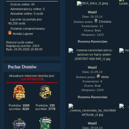
Goście online: 44
Napisanych artykułów:
1,087
Administratorzy online: 0
Dodanych newsów:
10,564
Wejdź
Aktualnie online: 0 osób
Zdjęć w galerii:
21,490
Data: 16.10.14
Tematów na forum:
3,921
Łącznie na portalu jest
Christina
Dodano przez:
Postów na forum:
319,637
48,158 osób
Komentarze: 12
Komentarzy do materiałów:
Ostatnio zarejestrowany:
Ocena: Brak
222,019
Amelia Lajonet
Obejrzano: 1423
Rozdanych pochwał:
3,327
Wlepionych ostrzeżeń:
4,170
Rowena Ravenclaw
Rekord osób online:
Najwięcej userów:
1414
Było:
24.05.2026 16:48:00
Puchar Domów
Wejdź
Data: 21.05.13
Aktualnym mistrzem domów jest
Alette
Dodano przez:
GRYFFINDOR
!
Komentarze: 8
Ocena: Brak
Obejrzano: 2220
Rowena Ravenclaw
Punktów:
1509
Punktów:
335
uczniów:
4220
uczniów:
3778
Wejdź
Data: 29.04.13