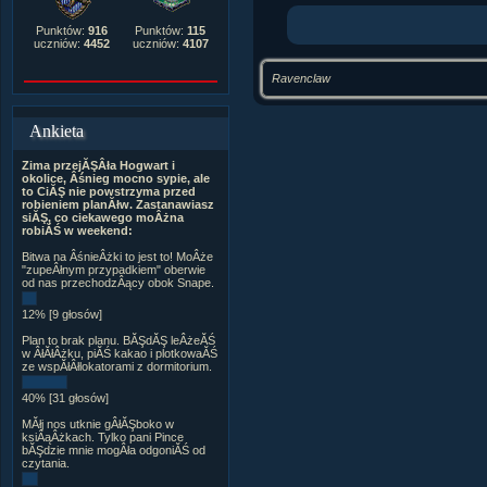
Punktów:
916
Punktów:
115
uczniów:
4452
uczniów:
4107
Ravenclaw
Ankieta
Zima przejĂŞÂła Hogwart i
okolice, Âśnieg mocno sypie, ale
to CiĂŞ nie powstrzyma przed
robieniem planĂłw. Zastanawiasz
siĂŞ, co ciekawego moÂżna
robiĂŚ w weekend:
Bitwa na ÂśnieÂżki to jest to! MoÂże
"zupeÂłnym przypadkiem" oberwie
od nas przechodzÂący obok Snape.
12% [9 głosów]
Plan to brak planu. BĂŞdĂŞ leÂżeĂŚ
w ÂłĂłÂżku, piĂŚ kakao i plotkowaĂŚ
ze wspĂłÂłlokatorami z dormitorium.
40% [31 głosów]
MĂłj nos utknie gÂłĂŞboko w
ksiÂąÂżkach. Tylko pani Pince
bĂŞdzie mnie mogÂła odgoniĂŚ od
czytania.