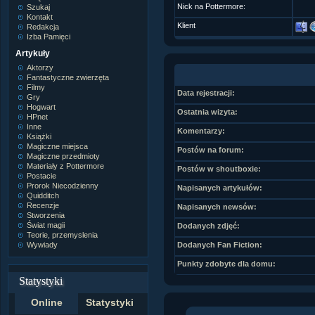
Nick na Pottermore:
Szukaj
Kontakt
Klient
Redakcja
Izba Pamięci
Artykuły
Aktorzy
Fantastyczne zwierzęta
Filmy
Data rejestracji:
Gry
Hogwart
Ostatnia wizyta:
HPnet
Inne
Komentarzy:
Książki
Magiczne miejsca
Postów na forum:
Magiczne przedmioty
Materiały z Pottermore
Postów w shoutboxie:
Postacie
Prorok Niecodzienny
Napisanych artykułów:
Quidditch
Recenzje
Napisanych newsów:
Stworzenia
Świat magii
Dodanych zdjęć:
Teorie, przemyslenia
Wywiady
Dodanych Fan Fiction:
Punkty zdobyte dla domu:
Statystyki
Online
Statystyki