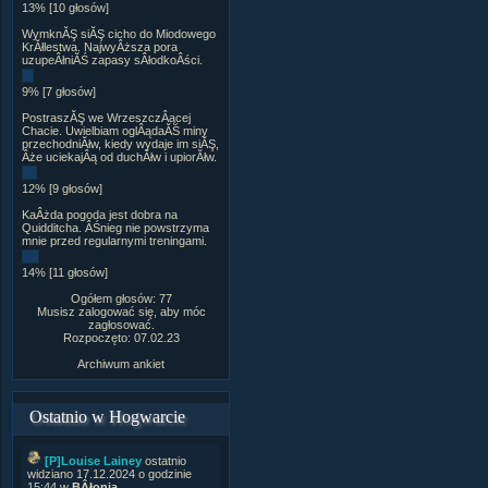
13% [10 głosów]
WymknĂŞ siĂŞ cicho do Miodowego
KrĂłlestwa. NajwyÂższa pora
uzupeÂłniĂŚ zapasy sÂłodkoÂści.
9% [7 głosów]
PostraszĂŞ we WrzeszczÂącej
Chacie. Uwielbiam oglÂądaĂŚ miny
przechodniĂłw, kiedy wydaje im siĂŞ,
Âże uciekajÂą od duchĂłw i upiorĂłw.
12% [9 głosów]
KaÂżda pogoda jest dobra na
Quidditcha. ÂŚnieg nie powstrzyma
mnie przed regularnymi treningami.
14% [11 głosów]
Ogółem głosów: 77
Musisz zalogować się, aby móc
zagłosować.
Rozpoczęto: 07.02.23
Archiwum ankiet
Ostatnio w Hogwarcie
[P]Louise Lainey
ostatnio
widziano 17.12.2024 o godzinie
15:44 w
BÂłonia