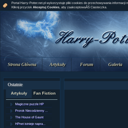
Portal Harry-Potter.net.pl wykorzystuje pliki cookies do przechowywania informacji 
Kliknij przycisk
Akceptuj Cookies
, aby zaakceptowaĂŚ Ciasteczka.
Strona Główna
Artykuły
Forum
Galeria
Ostatnie
Artykuły
Fan Fiction
Magiczne puzzle HP
[NZ]RozdziaÂł 10 cz...
Prorok Niecodzienny ...
[NZ]RozdziaÂł 10 cz...
The House of Gaunt
[NZ]RozdziaÂł 9 cz....
HPnet istnieje napra...
Remus Lupin