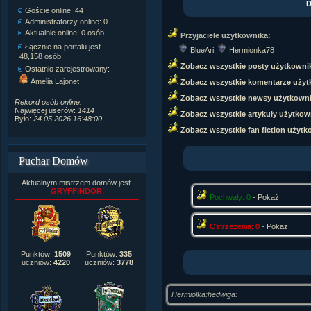
D
Goście online: 44
Napisanych artykułów:
1,087
Administratorzy online: 0
Dodanych newsów:
10,564
Aktualnie online: 0 osób
Zdjęć w galerii:
21,490
Przyjaciele użytkownika:
Tematów na forum:
3,921
Łącznie na portalu jest
BlueAri
,
Hermionka78
Postów na forum:
319,637
48,158 osób
Zobacz wszystkie posty użytkowni
Komentarzy do materiałów:
Ostatnio zarejestrowany:
222,019
Amelia Lajonet
Zobacz wszystkie komentarze użyt
Rozdanych pochwał:
3,327
Wlepionych ostrzeżeń:
4,170
Zobacz wszystkie newsy użytkown
Rekord osób online:
Najwięcej userów:
1414
Zobacz wszystkie artykuły użytkow
Było:
24.05.2026 16:48:00
Zobacz wszystkie fan fiction użytk
Puchar Domów
Aktualnym mistrzem domów jest
GRYFFINDOR
!
Pochwały: 0
-
Pokaż
Ostrzeżenia: 0
-
Pokaż
Punktów:
1509
Punktów:
335
uczniów:
4220
uczniów:
3778
Hermiolka:hedwiga: