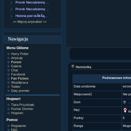
Prorok Niecodzienny ...
[NZ]RozdziaÂł 9 cz....
Prorok Niecodzienny ...
[NZ]RozdziaÂł 8 cz....
Historia pod skĂłrÂą...
[NZ]RozdziaÂł 8 cz....
>> Więcej artykułów! <<
>> Więcej fan fiction! <<
Nawigacja
Menu Główne
Harry Potter
Artykuły
Forum
Galeria
Hermiolka
Chat
Facebook
Podstawowe infor
Fan Fiction
Współpraca
Data urodzenia
wrzes
Twitter
Daty premier
Miejscowość
Nie p
Hogwart
Dom
Ra
Tiara Przydziału
Puchar Domów
Płeć
Ko
Hogwart
Punkty
6
Pomoc
Regulamin
Ranga
Mugo
FAQ