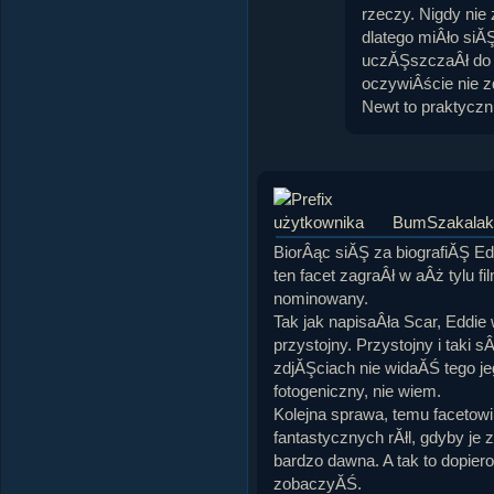
rzeczy. Nigdy nie
dlatego miÂło siĂ
uczĂŞszczaÂł do j
oczywiÂście nie 
Newt to praktyczn
BumSzakalak
BiorÂąc siĂŞ za biografiĂŞ Ed
ten facet zagraÂł w aÂż tylu fi
nominowany.
Tak jak napisaÂła Scar, Eddie
przystojny. Przystojny i taki s
zdjĂŞciach nie widaĂŚ tego je
fotogeniczny, nie wiem.
Kolejna sprawa, temu facetowi 
fantastycznych rĂłl, gdyby je
bardzo dawna. A tak to dopie
zobaczyĂŚ.