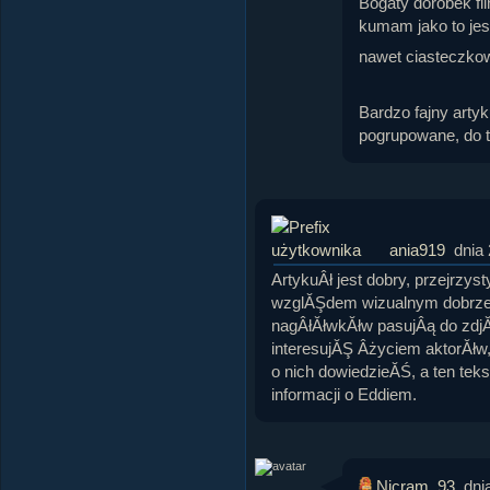
Bogaty dorobek fi
kumam jako to jes
nawet ciasteczko
Bardzo fajny artyk
pogrupowane, do t
ania919
dnia
ArtykuÂł jest dobry, przejrzys
wzglĂŞdem wizualnym dobrze s
nagÂłĂłwkĂłw pasujÂą do zdjĂ
interesujĂŞ Âżyciem aktorĂłw
o nich dowiedzieĂŚ, a ten tek
informacji o Eddiem.
Nicram_93
dni