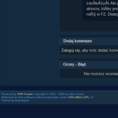
zasÂłuÂżyÂł. Ale
aktorze, ktĂłry jes
rolĂŞ w FZ. Dlate
Dodaj komentarz
Zaloguj się
, aby móc dodać kome
Oceny - Błąd
Nie możesz oceniać
Powered by
PHP-Fusion
copyright © 2002 - 2026 by Nick Jones.
Released as free software without warranties under
GNU Affero GPL
v3.
Theme by Andrzejster