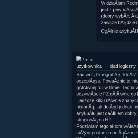
WidziaÂłam Redmay
jest z pewnoÂściÂ
(dobry wybĂłr, Âł
zawsze bĂŞdzie m
OgĂłlnie artykuÂł
blad logiczny
Bad wolf, filmografiĂŞ "ktoÂś"
oczoplÂąsu. PowaÂżnie to in
gÂłĂłwnej roli w filmie "Teoria 
oczywiÂście FZ gÂłĂłwnie go k
i jeszcze kilku rĂłwnie znanyc
historiÂą, jak dotÂąd jednak 
artykuÂłu jest caÂłkiem dobry
skupionÂą na HP.
Podziwiam tego aktora wÂłaÂ
siĂŞ w postacie obciÂąÂżone 