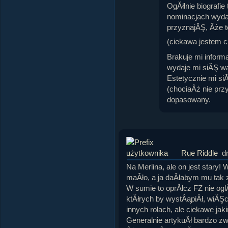
OgĂłlnie biografie
nominacjach wydaj
przyznajĂŞ, Âże t
(ciekawa jestem c
Brakuje mi informa
wydaje mi siĂŞ w
Estetycznie mi si
(chociaÂż nie przy
dopasowany.
Rue Riddle
d
Na Merlina, ale on jest stary! W
maÂło, a ja daÂłabym mu tak z
W sumie to oprĂłcz FZ nie og
ktĂłrych by wystÂąpiÂł, wiĂŞ
innych rolach, ale ciekawe j
Generalnie artykuÂł bardzo z