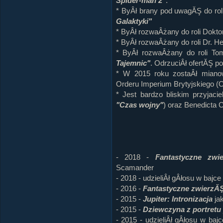
Spider-man 2"
.
* ByÂł brany pod uwagĂŞ do roli
Galaktyki"
* ByÂł rozwaÂżany do roli Dokt
* ByÂł rozwaÂżany do roli Dr. He
* ByÂł rozwaÂżany do roli Tom
Tajemnic"
. OdrzuciÂł ofertĂŞ p
* W 2015 roku zostaÂł mianow
Orderu Imperium Brytyjskiego (
* Jest bardzo bliskim przyjaci
"Czas wojny"
) oraz Benedicta 
- 2018 -
Fantastyczne zwi
Scamander
- 2018 - udzieliÂł gÂłosu w bajce
- 2016 -
Fantastyczne zwierzĂŞt
- 2015 -
Jupiter: Intronizacja
ja
- 2015 -
Dziewczyna z portretu
- 2015 - udzieliÂł gÂłosu w baj