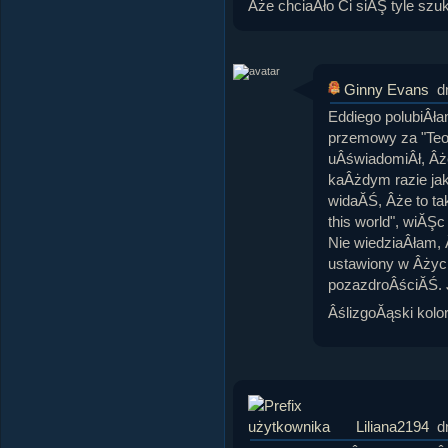
Âże chciaÂło Ci siĂŞ tyle szu
Ginny Evans
d
Eddiego polubiÂła
przemowy za "Teor
uÂświadomiÂł, Âże
kaÂżdym razie jak
widaĂŚ, Âże to tak
this world", wiĂŞ
Nie wiedziaÂłam,
ustawiony w Âżyci
pozazdroÂściĂŚ. J
ÂślizgoĂąski kolo
Liliana2194
d