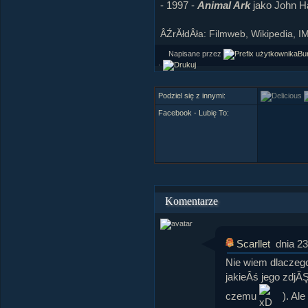
- 1997 -
Animal Ark
jako John H
ÂŹrĂłdÂła: Filmweb, Wikipedia, I
Napisane przez
Bu
·
Podziel się z innymi:
Facebook - Lubię To:
Komentarze
Scarllet
dnia 2
Nie wiem dlaczego,
jakieÂś jego zdjĂ
czemu
). Al