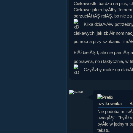
Ciekawostki bardzo na plus,
Ciekawe jakim byÂłby Tomem 
odrzuciÂł tĂŞ rolĂŞ, bo nie z
Kilka dziaÂłĂłw potrzebn
ciekawych, jak zbiĂłr nominacji
pomocna przy szukaniu filmĂł
ElÂżbietĂŞ I, ale nie pamiĂŞ
poprawna, no i faktycznie, w fi
CzyÂżby make up dziaÂł
B
Nie podoba mi siĂ
uwagĂŞ" i "byÂł r
byÂło w jednym pu
tekstu.