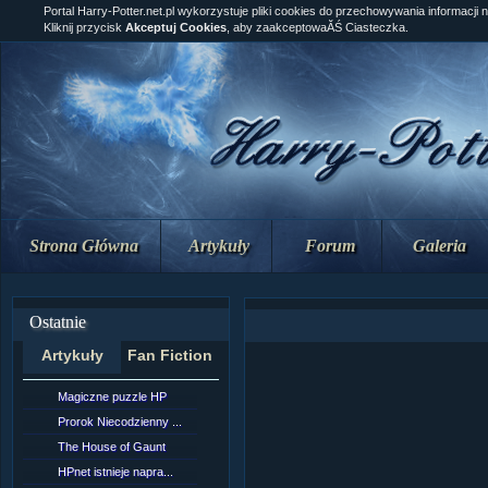
Portal Harry-Potter.net.pl wykorzystuje pliki cookies do przechowywania informacji 
Kliknij przycisk
Akceptuj Cookies
, aby zaakceptowaĂŚ Ciasteczka.
Strona Główna
Artykuły
Forum
Galeria
Ostatnie
Artykuły
Fan Fiction
Magiczne puzzle HP
[NZ]RozdziaÂł 10 cz...
Prorok Niecodzienny ...
[NZ]RozdziaÂł 10 cz...
The House of Gaunt
[NZ]RozdziaÂł 9 cz....
HPnet istnieje napra...
Remus Lupin