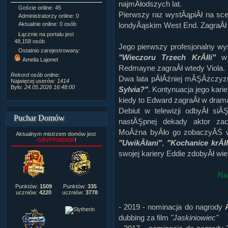
najmÂłodszych lat.
Goście online: 45
Napisanych artykułów:
1,087
Pierwszy raz wystÂąpiÂł na sc
Administratorzy online: 0
Dodanych newsów:
10,564
londyĂąskim West End. ZagraÂł 
Aktualnie online: 0 osób
Zdjęć w galerii:
21,490
Tematów na forum:
3,921
Łącznie na portalu jest
Postów na forum:
319,637
48,158 osób
Jego pierwszy profesjonalny wy
Komentarzy do materiałów:
Ostatnio zarejestrowany:
222,019
"Wieczoru Trzech KrĂłli"
w 
Amelia Lajonet
Rozdanych pochwał:
3,327
Redmayne zagraÂł wtedy Viola.
Wlepionych ostrzeżeń:
4,170
Rekord osób online:
Dwa lata pĂłÂźniej mĂŞÂżczyz
Najwięcej userów:
1414
Było:
24.05.2026 16:48:00
Sylvia?"
. Kontynuacja jego karie
kiedy to Edward zagraÂł w dram
Debiut w telewizji odbyÂł siĂ
Puchar Domów
nastĂŞpnej dekady aktor zac
MoÂżna byÂło go zobaczyĂŚ w
Aktualnym mistrzem domów jest
GRYFFINDOR
!
"UwikÂłani"
,
"Kochanice krĂłl
swojej kariery Eddie zdobyÂł wi
Na
Punktów:
1509
Punktów:
335
uczniów:
4220
uczniów:
3778
- 2019 - nominacja do nagrody
dubbing za film
"Jaskiniowiec"