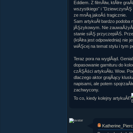
Eddiem. Z filmĂłw, ktĂłre graÂ
wszystkiego" i "DziewczynĂŞ z
ze mnÂą jakoÂś tragicznie.
Sam artykuÂł bardzo podoba 
jĂŞzykowym. Nie zauwaÂżyÂł
stanie siĂŞ przyczepiĂŚ. Prz
(ktĂłra jest odpowiednia) nie 
wiĂŞcej na temat stylu i tym 
Teraz pora na wyglÂąd. Geni
dopasowanie garnituru do kolo
czĂŞÂści artykuÂłu. Wow. P
dlaczego aktor grajÂący klus
napisami, ale potem spojrzaÂł
zachwycony.
To co, kiedy kolejny artykuÂł?
Katherine_Pier