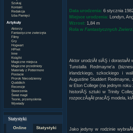
Szukaj
Kontakt
Data urodzenia:
6 stycznia 1982
Redakcja
Izba Pamięci
Miejsce urodzenia:
Londyn, Ang
Artykuły
Wzrost:
1,84 m
Aktorzy
Rola w
Fantastycznych Zwierz
Fantastyczne zwierzęta
Filmy
Gry
Hogwart
HPnet
Inne
Książki
Aktor urodziÂł siĂŞ i dorastaÂł 
Magiczne miejsca
Magiczne przedmioty
Tunstalla Redmayne'a (biznes
Materiały z Pottermore
irlandzkiego, szkockiego i wa
Postacie
Prorok Niecodzienny
Augustine Studdert Redmayne, zn
Quidditch
w Eton College (na jednym roku
Recenzje
Stworzenia
historiĂŞ sztuki w Trinity Col
Świat magii
rozpoczÂąÂł pracĂŞ modela, ktĂ
Teorie, przemyslenia
Wywiady
Statystyki
Online
Statystyki
Jako jedyny w rodzinie wybraÂł