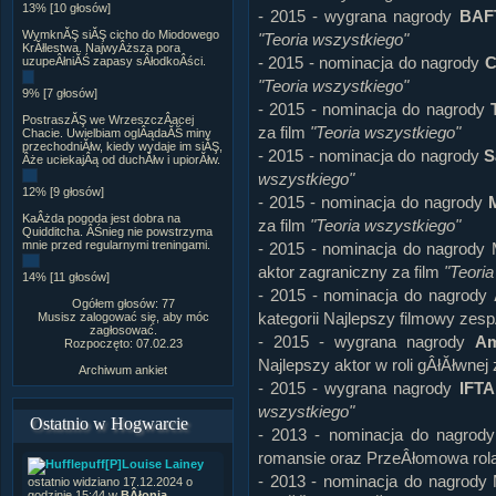
13% [10 głosów]
- 2015 - wygrana nagrody
BAF
WymknĂŞ siĂŞ cicho do Miodowego
"Teoria wszystkiego"
KrĂłlestwa. NajwyÂższa pora
- 2015 - nominacja do nagrody
C
uzupeÂłniĂŚ zapasy sÂłodkoÂści.
"Teoria wszystkiego"
9% [7 głosów]
- 2015 - nominacja do nagrody
PostraszĂŞ we WrzeszczÂącej
za film
"Teoria wszystkiego"
Chacie. Uwielbiam oglÂądaĂŚ miny
przechodniĂłw, kiedy wydaje im siĂŞ,
- 2015 - nominacja do nagrody
S
Âże uciekajÂą od duchĂłw i upiorĂłw.
wszystkiego"
12% [9 głosów]
- 2015 - nominacja do nagrody
KaÂżda pogoda jest dobra na
za film
"Teoria wszystkiego"
Quidditcha. ÂŚnieg nie powstrzyma
mnie przed regularnymi treningami.
- 2015 - nominacja do nagrody
aktor zagraniczny za film
"Teori
14% [11 głosów]
- 2015 - nominacja do nagrody
Ogółem głosów: 77
kategorii Najlepszy filmowy zesp
Musisz zalogować się, aby móc
zagłosować.
- 2015 - wygrana nagrody
Am
Rozpoczęto: 07.02.23
Najlepszy aktor w roli gÂłĂłwnej 
Archiwum ankiet
- 2015 - wygrana nagrody
IFTA
wszystkiego"
Ostatnio w Hogwarcie
- 2013 - nominacja do nagrod
romansie oraz PrzeÂłomowa rola
[P]Louise Lainey
- 2013 - nominacja do nagrody
ostatnio widziano 17.12.2024 o
godzinie 15:44 w
BÂłonia