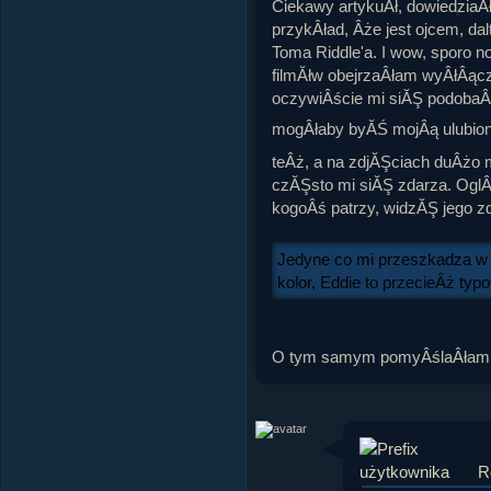
Ciekawy artykuÂł, dowiedziaÂ
przykÂład, Âże jest ojcem, dal
Toma Riddle'a. I wow, sporo n
filmĂłw obejrzaÂłam wyÂłÂąc
oczywiÂście mi siĂŞ podobaÂł
mogÂłaby byĂŚ mojÂą ulubi
teÂż, a na zdjĂŞciach duÂżo 
czĂŞsto mi siĂŞ zdarza. OglÂ
kogoÂś patrzy, widzĂŞ jego zd
Jedyne co mi przeszkadza w a
kolor, Eddie to przecieÂż ty
O tym samym pomyÂślaÂłam
R