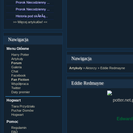
Prorok Niecodzienny ...
[NZ]RozdziaÂł 9 cz....
Prorok Niecodzienny ...
[NZ]RozdziaÂł 8 cz....
Historia pod skĂłrÂą...
[NZ]RozdziaÂł 8 cz....
>> Więcej artykułów! <<
>> Więcej fan fiction! <<
Nawigacja
Menu Główne
Harry Potter
Nawigacja
Artykuły
Forum
Galeria
Artykuły
»
Aktorzy
»
Eddie Redmayne
Chat
Facebook
Fan Fiction
Eddie Redmayne
Współpraca
Twitter
Daty premier
Hogwart
Tiara Przydziału
Puchar Domów
Hogwart
Edward
Pomoc
Regulamin
FAQ