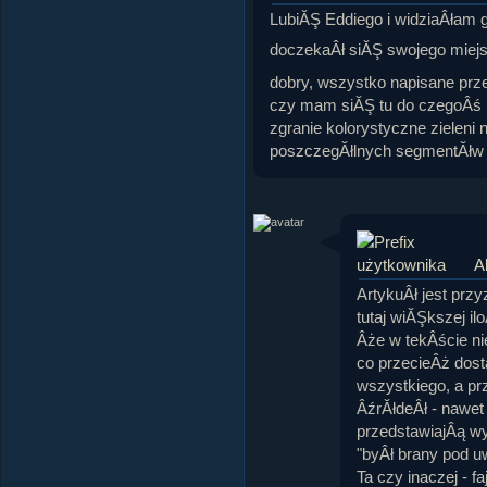
LubiĂŞ Eddiego i widziaÂłam go
doczekaÂł siĂŞ swojego miejs
dobry, wszystko napisane przej
czy mam siĂŞ tu do czegoÂś 
zgranie kolorystyczne zieleni 
poszczegĂłlnych segmentĂłw t
A
ArtykuÂł jest prz
tutaj wiĂŞkszej i
Âże w tekÂście nie
co przecieÂż dost
wszystkiego, a p
ÂźrĂłdeÂł - nawet
przedstawiajÂą wy
"byÂł brany pod u
Ta czy inaczej - f