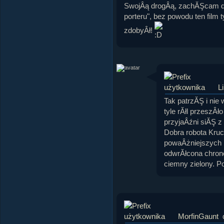
SwojÂą drogÂą, zachĂŞcam do
porteru", bez powodu ten film t
zdobyÂł!
Li
Tak patrzĂŞ i nie 
tyle rĂłl przeszÂ
przyjaÂźni siĂŞ z
Dobra robota Krucz
powaÂżniejszych 
odwrĂłcona chronol
ciemny zielony. P
MorfinGaunt