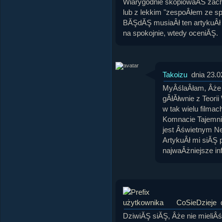
Wiarygodnie skopiowaĂŚ zach
lub z lekkim "zespoÂłem ze s
BĂŞdĂŞ musiaÂł ten artykuÂł 
na spokojnie, wtedy oceniĂŞ.
Takoizu
dnia 23.0
MyÂślaÂłam, Âże 
gÂłĂłwnie z Teori
w tak wielu filma
Komnacie Tajemnic.
jest Âświetnym N
ArtykuÂł mi siĂŞ 
najwaÂżniejsze in
CoSieDzieje
DziwiĂŞ siĂŞ, Âże nie mieliÂ