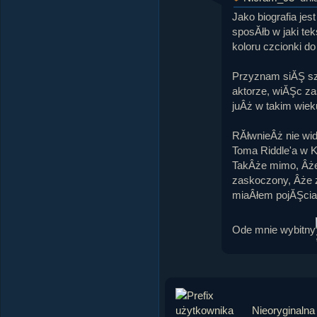
Jako biografia jes
sposĂłb w jaki tek
koloru czcionki d
Przyznam siĂŞ szc
aktorze, wiĂŞc zas
juÂż w takim wieku
RĂłwnieÂż nie wid
Toma Riddle'a w K
TakÂże mimo, Âże 
zaskoczony, Âże z
miaÂłem pojĂŞcia
Ode mnie wybitny
Nieoryginalna