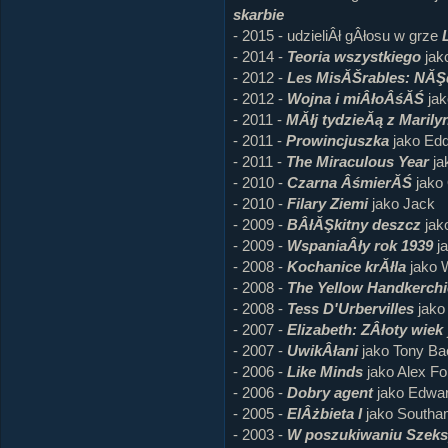
skarbie
- 2015 - udzieliÂł gÂłosu w grze
- 2014 -
Teoria wszystkiego
jak
- 2012 -
Les MisĂŠrables: NĂŞ
- 2012 -
Wojna i miÂłoÂśĂŚ
jak
- 2011 -
MĂłj tydzieĂą z Marily
- 2011 -
Prowincjuszka
jako Edd
- 2011 -
The Miraculous Year
ja
- 2010 -
Czarna ÂśmierĂŚ
jako
- 2010 -
Filary Ziemi
jako Jack
- 2009 -
BÂłĂŞkitny deszcz
jako
- 2009 -
WspaniaÂły rok 1939
ja
- 2008 -
Kochanice krĂłla
jako W
- 2008 -
The Yellow Handkerchi
- 2008 -
Tess D'Urbervilles
jako
- 2007 -
Elizabeth: ZÂłoty wiek
- 2007 -
UwikÂłani
jako Tony Ba
- 2006 -
Like Minds
jako Alex Fo
- 2006 -
Dobry agent
jako Edward
- 2005 -
ElÂżbieta I
jako Southa
- 2003 -
W poszukiwaniu Szeks