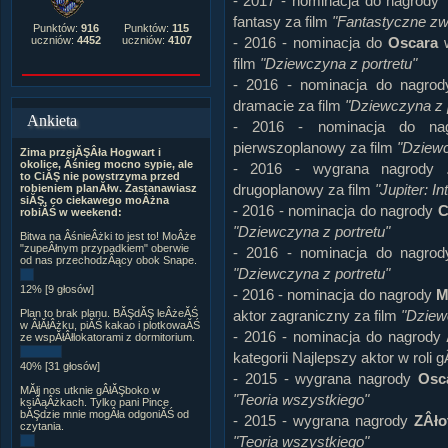
- 2017 - nominacja do nagrody
fantasy za film
"Fantastyczne zwi
Punktów:
916
Punktów:
115
- 2016 - nominacja do
Oscara
w
uczniów:
4452
uczniów:
4107
film
"Dziewczyna z portretu"
- 2016 - nominacja do nagro
dramacie za film
"Dziewczyna z p
Ankieta
- 2016 - nominacja do n
pierwszoplanowy za film
"Dziewc
Zima przejĂŞÂła Hogwart i
okolice, Âśnieg mocno sypie, ale
- 2016 - wygrana nagrody
to CiĂŞ nie powstrzyma przed
drugoplanowy za film
"Jupiter: In
robieniem planĂłw. Zastanawiasz
siĂŞ, co ciekawego moÂżna
- 2016 - nominacja do nagrody
C
robiĂŚ w weekend:
"Dziewczyna z portretu"
Bitwa na ÂśnieÂżki to jest to! MoÂże
"zupeÂłnym przypadkiem" oberwie
- 2016 - nominacja do nagro
od nas przechodzÂący obok Snape.
"Dziewczyna z portretu"
12% [9 głosów]
- 2016 - nominacja do nagrody
M
aktor zagraniczny za film
"Dziew
Plan to brak planu. BĂŞdĂŞ leÂżeĂŚ
w ÂłĂłÂżku, piĂŚ kakao i plotkowaĂŚ
- 2016 - nominacja do nagrody
ze wspĂłÂłlokatorami z dormitorium.
kategorii Najlepszy aktor w roli 
40% [31 głosów]
- 2015 - wygrana nagrody
Osc
MĂłj nos utknie gÂłĂŞboko w
"Teoria wszystkiego"
ksiÂąÂżkach. Tylko pani Pince
bĂŞdzie mnie mogÂła odgoniĂŚ od
- 2015 - wygrana nagrody
ZÂło
czytania.
"Teoria wszystkiego"