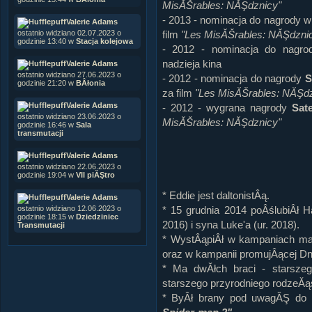
MisĂŠrables: NĂŞdznicy"
- 2013 - nominacja do nagrody w 
Valerie Adams
film
"Les MisĂŠrables: NĂŞdzni
ostatnio widziano 02.07.2023 o
godzinie 13:40 w
Stacja kolejowa
- 2012 - nominacja do nagr
nadzieja kina
Valerie Adams
ostatnio widziano 27.06.2023 o
- 2012 - nominacja do nagrody
S
godzinie 21:20 w
BÂłonia
za film
"Les MisĂŠrables: NĂŞdz
Valerie Adams
- 2012 - wygrana nagrody
Sate
ostatnio widziano 23.06.2023 o
MisĂŠrables: NĂŞdznicy"
godzinie 16:46 w
Sala
transmutacji
Valerie Adams
ostatnio widziano 22.06.2023 o
godzinie 19:04 w
VII piĂŞtro
* Eddie jest daltonistÂą.
Valerie Adams
* 15 grudnia 2014 poÂślubiÂł 
ostatnio widziano 12.06.2023 o
godzinie 18:15 w
Dziedziniec
2016) i syna Luke'a (ur. 2018).
Transmutacji
* WystÂąpiÂł w kampaniach ma
oraz w kampanii promujÂącej D
* Ma dwĂłch braci - starsz
starszego przyrodniego rodzeĂąs
* ByÂł brany pod uwagĂŞ do r