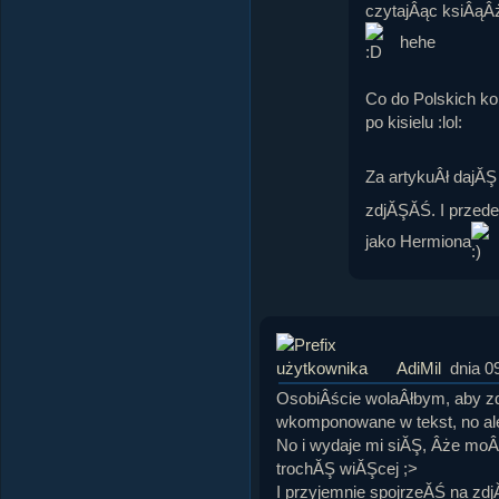
czytajÂąc ksiÂąÂ
hehe
Co do Polskich ko
po kisielu :lol:
Za artykuÂł dajĂ
zdjĂŞĂŚ. I przede
jako Hermiona
AdiMil
dnia 0
OsobiÂście wolaÂłbym, aby zd
wkomponowane w tekst, no ale
No i wydaje mi siĂŞ, Âże mo
trochĂŞ wiĂŞcej ;>
I przyjemnie spojrzeĂŚ na zd