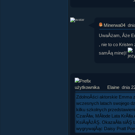
Minerwa04
dni
UwaÂżam, Âże Em
, nie to co Kriste
samÂą mine)!
Elaine
dnia 2
ZdolnoÂści aktorskie Emma 
wczesnych latach swojego dzi
kilku szkolnych przedstawienia
CzarĂłw, MÂłode Lata KrĂłla
KsiÂąÂżĂŞ. OkazaÂła siĂŞ t
wygrywajÂąc Daisy Pratt Poet