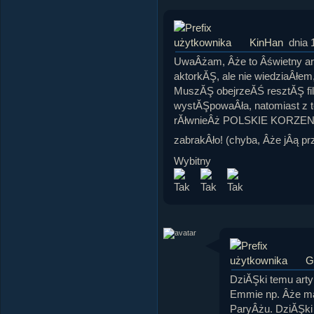
KinHan
dnia 
UwaÂżam, Âże to Âświetny art
aktorkĂŞ, ale nie wiedziaÂłem,
MuszĂŞ obejrzeĂŚ resztĂŞ fil
wystĂŞpowaÂła, natomiast z 
rĂłwnieÂż POLSKIE KORZENIE 
zabrakÂło! (chyba, Âże jÂą p
Wybitny
G
DziĂŞki temu art
Emmie np. Âże ma 
ParyÂżu. DziĂŞki 