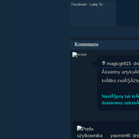
Facebook - Lubię To:
Komentarze
magicgirll15
dn
Âświetny artykuÂł
krĂłtko zwiĂŞÂźle
NastĂŞpny tak krĂł
dostaniesz ostrze
yasmin46
dn