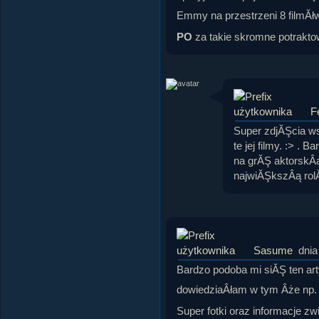
Emmy na przestrzeni 8 filmĂł
PO
za takie skromne potraktow
F
Super zdjĂŞcia w
te jej filmy. :> .
na grĂŞ aktorskÂą
najwiĂŞkszÂą rolĂŞ
Sasume
dnia
Bardzo podoba mi siĂŞ ten art
dowiedziaÂłam w tym Âże np. 
Super fotki oraz informacje z