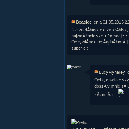
Beatrice
dnia 31.05.2015 2
Nie za dÂługo, nie za krĂłtko
najwaÂżnniejsze informacje 
OczywiÂście oglÂądaÂłamÂ jej 
super c::
LucyMynarey
Och , chwila cis
doszÂły mnie sÂł
kÂłamiÂą.....
natasiaxsangs