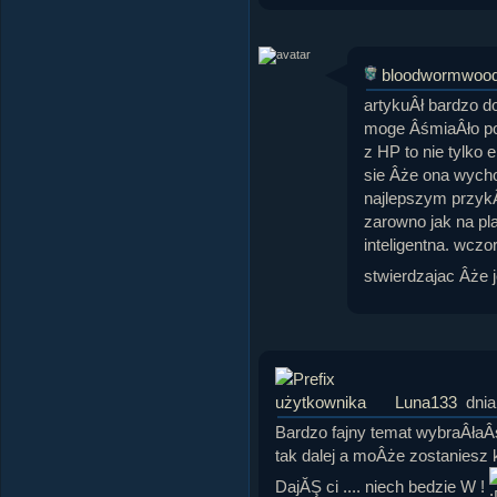
bloodwormwoo
artykuÂł bardzo do
moge ÂśmiaÂło pow
z HP to nie tylko 
sie Âże ona wycho
najlepszym przyk
zarowno jak na pl
inteligentna. wczo
stwierdzajac Âże 
Luna133
dnia
Bardzo fajny temat wybraÂłaÂś
tak dalej a moÂże zostaniesz
DajĂŞ ci .... niech bedzie W !