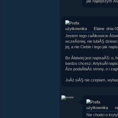
jak najlepszym Âś
Elaine
dnia 0
Jestem tego caÂłkowicie Âśw
wczeÂśniej, nie lubiĂŞ dziew
jej, a nie Ciebie i tego jak nap
Bo Âłatwiej jest napisaĂŚ: o, f
bardzo chcesz: ArtykuÂł napisa
Âże podaÂłaÂś strony, o i zagr
JuÂż siĂŞ nie czepiam, wyba
n
Nie chodzi o kryt