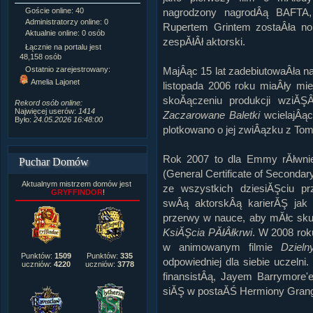
nagrodzony nagrodÂą BAFTA,
Goście online: 40
Napisanych artykułów:
1,087
Administratorzy online: 0
Dodanych newsów:
10,564
Rupertem Grintem zostaÂła no
Aktualnie online: 0 osób
Zdjęć w galerii:
21,490
zespĂłÂł aktorski.
Tematów na forum:
3,921
Łącznie na portalu jest
Postów na forum:
319,637
48,158 osób
Komentarzy do materiałów:
MajÂąc 15 lat zadebiutowaÂła na
Ostatnio zarejestrowany:
222,019
Amelia Lajonet
listopada 2006 roku miaÂły mie
Rozdanych pochwał:
3,327
Wlepionych ostrzeżeń:
4,170
skoĂączeniu produkcji wziĂŞÂ
Rekord osób online:
Najwięcej userów:
1414
Zaczarowane Baletki
wcielajÂąc
Było:
24.05.2026 16:48:00
plotkowano o jej zwiÂązku z T
Rok 2007 to dla Emmy rĂłwni
Puchar Domów
(General Certificate of Seconda
Aktualnym mistrzem domów jest
ze wszystkich dziesiĂŞciu p
GRYFFINDOR
!
swÂą aktorskÂą karierĂŞ jak 
przerwy w nauce, aby mĂłc sk
KsiĂŞcia PĂłÂłkrwi
. W 2008 ro
w animowanym filmie
Dziel
Punktów:
1509
Punktów:
335
odpowiedniej dla siebie uczeln
uczniów:
4220
uczniów:
3778
finansistÂą, Jayem Barrymore'e
siĂŞ w postaĂŚ Hermiony Granger