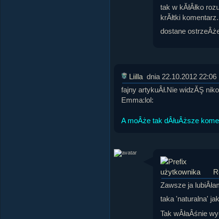
tak w kĂłÂłko rozu
krĂłtki komentarz.
dostane ostrzeÂż
Liilla
dnia 22.10.2012 22:06
fajny artykuÂł.Nie widzĂŞ nik
Emma:lol:
A moÂże tak dÂłuÂższe kome
R
Zawsze ja lubiÂła
taka 'naturalna' ja
Tak wÂłaÂśnie w