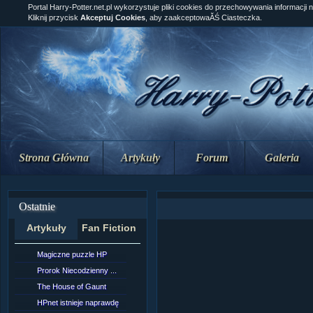
Portal Harry-Potter.net.pl wykorzystuje pliki cookies do przechowywania informacji 
Kliknij przycisk
Akceptuj Cookies
, aby zaakceptowaĂŚ Ciasteczka.
Strona Główna
Artykuły
Forum
Galeria
Ostatnie
Artykuły
Fan Fiction
Magiczne puzzle HP
[NZ]Rozdział 10 cz....
Prorok Niecodzienny ...
[NZ]Rozdział 10 cz....
The House of Gaunt
[NZ]Rozdział 9 cz.2...
HPnet istnieje naprawdę
Remus Lupin