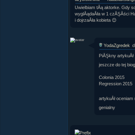
Uwielbiam tÂą aktorke. Gdy s
wyglÂądaÂła w 1 czĂŞÂści Harr
i dojrzaÂła kobieta 😊
YodaZgredek
d
PiĂŞkny artykuÂ
jeszcze do tej biog
Colonia 2015
Regression 2015
artykuÂł oceniam 
genialny