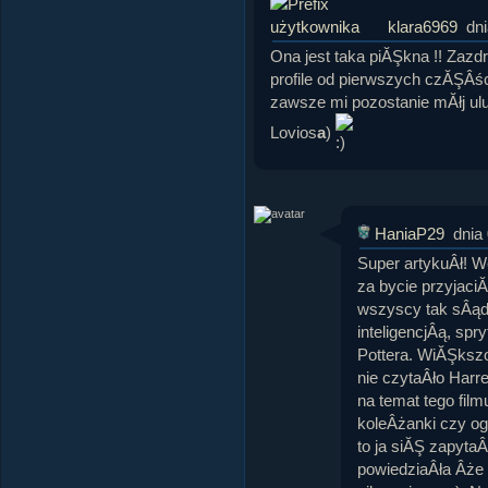
klara6969
dn
Ona jest taka piĂŞkna !! Zazdr
profile od pierwszych czĂŞÂśc
zawsze mi pozostanie mĂłj ulu
Lovios
a
)
HaniaP29
dnia
Super artykuÂł! W
za bycie przyjaci
wszyscy tak sÂąd
inteligencjÂą, spr
Pottera. WiĂŞkszo
nie czytaÂło Harr
na temat tego fil
koleÂżanki czy o
to ja siĂŞ zapytaÂ
powiedziaÂła Âże