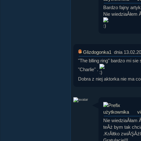
Bardzo fajny artyk
Nie wiedziaÂłem Â
Glizdogonka1
dnia 13.02.2
"The blling ring" bardzo mi sie
"Charlie" .
Dobra z niej aktorka nie ma co
vi
Nie wiedziaÂłam Â
teÂż bym tak chci
.KrĂłtko zwiĂŞÂźl
Gratulacje!!!