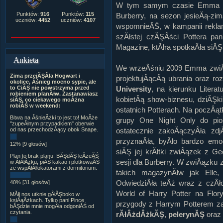
W tym samym czasie Emma st
Punktów:
916
Punktów:
115
Burberry, na sezon jesieĂą-zim
uczniów:
4452
uczniów:
4107
wspomnieĂŚ, w kampanii reklam
szĂłstej czĂŞÂści Pottera pa
Magazine, ktĂłra spotkaÂła siĂ
Ankieta
We wrzeÂśniu 2009 Emma zwiÂ
Zima przejĂŞÂła Hogwart i
projektujÂącÂą ubrania oraz 
okolice, Âśnieg mocno sypie, ale
University
, na kierunku Litera
to CiĂŞ nie powstrzyma przed
robieniem planĂłw. Zastanawiasz
kobietÂą show-biznesu, dziĂŞki
siĂŞ, co ciekawego moÂżna
robiĂŚ w weekend:
ostatnich Potterach. Na poczÂąt
Bitwa na ÂśnieÂżki to jest to! MoÂże
grupy One Night Only do pi
"zupeÂłnym przypadkiem" oberwie
ostatecznie zakoĂączyÂła zd
od nas przechodzÂący obok Snape.
przyznaÂła, byÂło bardzo emo
12% [9 głosów]
siĂŞ jej krĂłtki zwiÂązek z G
Plan to brak planu. BĂŞdĂŞ leÂżeĂŚ
sesji dla Burberry. W zwiÂązku 
w ÂłĂłÂżku, piĂŚ kakao i plotkowaĂŚ
ze wspĂłÂłlokatorami z dormitorium.
takich magazynĂłw jak Elle,
OdwiedziÂła teÂż wraz z czÂł
40% [31 głosów]
World of Harry Potter na Flor
MĂłj nos utknie gÂłĂŞboko w
ksiÂąÂżkach. Tylko pani Pince
przygody z Harrym Potterem zat
bĂŞdzie mnie mogÂła odgoniĂŚ od
czytania.
rĂłÂżdÂżkĂŞ
,
pelerynĂŞ
oraz