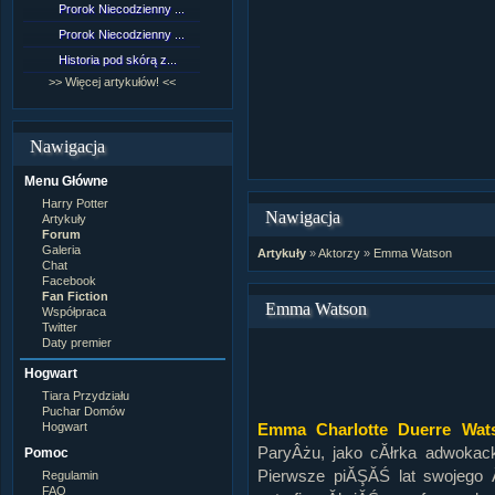
Prorok Niecodzienny ...
[NZ]Rozdział 9 cz.1...
Prorok Niecodzienny ...
[NZ]Rozdział 8 cz.2...
Historia pod skórą z...
[NZ]Rozdział 8 cz.1...
>> Więcej artykułów! <<
>> Więcej fan fiction! <<
Nawigacja
Menu Główne
Harry Potter
Nawigacja
Artykuły
Forum
Galeria
Artykuły
»
Aktorzy
»
Emma Watson
Chat
Facebook
Fan Fiction
Emma Watson
Współpraca
Twitter
Daty premier
Hogwart
Tiara Przydziału
Puchar Domów
Hogwart
Emma Charlotte Duerre Wat
ParyÂżu, jako cĂłrka adwokack
Pomoc
Pierwsze piĂŞĂŚ lat swojego 
Regulamin
FAQ