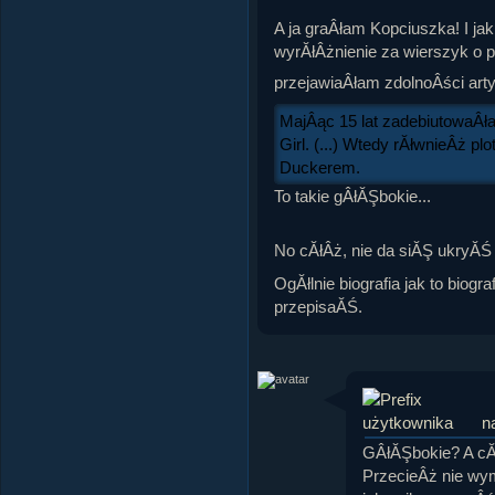
A ja graÂłam Kopciuszka! I ja
wyrĂłÂżnienie za wierszyk o p
przejawiaÂłam zdolnoÂści ar
MajÂąc 15 lat zadebiutowaÂła
Girl. (...) Wtedy rĂłwnieÂż p
Duckerem.
To takie gÂłĂŞbokie...
No cĂłÂż, nie da siĂŞ ukryĂŚ 
OgĂłlnie biografia jak to biog
przepisaĂŚ.
n
GÂłĂŞbokie? A cĂ
PrzecieÂż nie wy