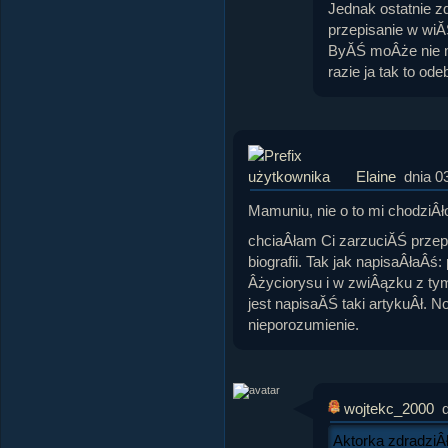
Jednak ostatnie 
przepisanie w wiĂ
ByĂŚ moÂże nie m
razie ja tak to od
Elaine
dnia 0
Mamuniu, nie o to mi chodziÂło
chciaÂłam Ci zarzuciĂŚ przep
biografii. Tak jak napisaÂłaÂś
Âżyciorysu i w zwiÂązku z ty
jest napisaĂŚ taki artykuÂł. N
nieporozumienie.
wojtekc_2000
Aktorka zdradziÂ