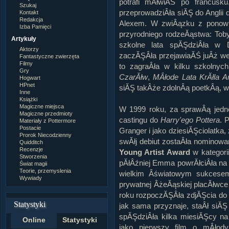
potrafi mĂłwiĂŚ po francusku
Szukaj
przeprowadziÂła siĂŞ do Anglii
Kontakt
Redakcja
Alexem. W zwiÂązku z ponow
Izba Pamięci
przyrodniego rodzeĂąstwa: Toby
Artykuły
szkolne lata spĂŞdziÂła w 
Aktorzy
zaczĂŞÂła przejawiaĂŚ juÂż we
Fantastyczne zwierzęta
Filmy
to zagraÂła w kilku szkolnych
Gry
CzarĂłw
,
MÂłode Lata KrĂłla Ar
Hogwart
HPnet
siĂŞ takÂże zdolnÂą poetkÂą, w
Inne
Książki
Magiczne miejsca
W 1999 roku, za sprawÂą jedn
Magiczne przedmioty
castingu do
Harry'ego Pottera
. 
Materiały z Pottermore
Postacie
Granger i jako dziesiĂŞciolatk
Prorok Niecodzienny
swĂłj debiut zostaÂła nominowa
Quidditch
Recenzje
Young Artist Award
w kategori
Stworzenia
pĂłÂźniej Emma powrĂłciÂła na p
Świat magii
Teorie, przemyslenia
wielkim Âświatowym sukcese
Wywiady
prywatnej ÂżeĂąskiej placĂłwc
roku rozpoczĂŞÂła zdjĂŞcia do
Statystyki
jak sama przyznaje, staÂł siĂŞ
spĂŞdziÂła kilka miesiĂŞcy na
Online
Statystyki
jako pierwszy film o mÂłod