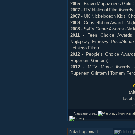
2005
- Bravo Magaziner's Gold 
2007
- ITV National Film Awards
2007
- UK Nickelodeon Kids' Cho
2008
- Constellation Award - Na
2008
- SyFy Genre Awards -Najl
2011
- Teen Choice Awards - 
Najlepszy Filmowy PocaÂłunek 
Letniego Filmu
2012
- People's Choice Awards
Rupertem Grintem)
2012
- MTV Movie Awards - N
Rupertem Grintem i Tomem Felt
tw
faceb
e
Napisane przez
nat
Podziel się z innymi: