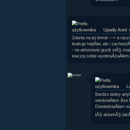
Upadly Aniol
Zdania na jej temat ---> a racz
brakuje hejtĂłw, ale i zachwy
- na aktorstwie guzik siĂŞ z
inaczej sobie wyobraÂżaÂłem.
L
Bardzo dobry arty
wiedziaÂłam Âże 
DowiedziaÂłam siĂ
tĂŞ aktorkĂŞ tak