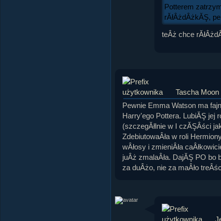
Potterem zatrzym
rĂłÂżdÂżkĂŞ, pe
teÂż chce rĂłÂżd
Tascha Moon
Pewnie Emma Watson ma fajne
Harry'ego Pottera. LubiĂŞ jej
(szczegĂłlnie w I czĂŞÂści ja
ZdebiutowaÂła w roli Hermiony.
wÂłosy i zmieniÂła caÂłkowicie 
juÂż zmalaÂła. DajĂŞ PO bo bio
za duÂżo, nie za maÂło treÂśc
J