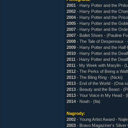
2001
- Harry Potter and the Phil
2002
- Harry Potter and the Cha
2004
- Harry Potter and the Pris
2005
- Harry Potter and the Goble
2007
- Harry Potter and the Orde
2007
- Ballet Shoes - (Pauline Fo
2008
- The Tale of Despereaux -
2009
- Harry Potter and the Half
2010
- Harry Potter and the Deat
2011
- Harry Potter and the Death
2011
- My Week with Marylin - (
2012
- The Perks of Being a Wall
2013
- The Bling Ring - (Nicki)
2013
- End of the World - (Ona 
2013
- Beauty and the Beast - (
2013
- Your Voice in My Head - 
2014
- Noah - (Ila)
Nagrody:
2002
- Young Artist Award - Na
2003
- Bravo Magaziner's Silver