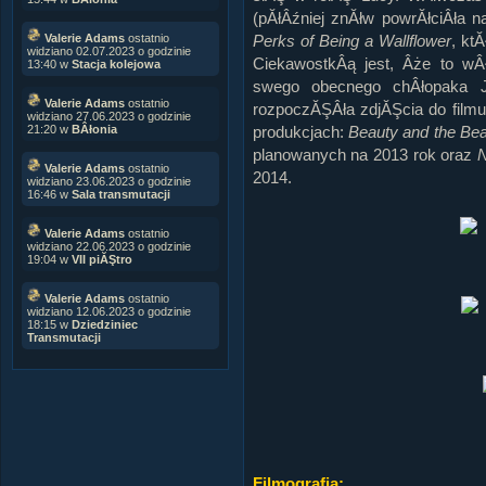
(pĂłÂźniej znĂłw powrĂłciÂła n
Perks of Being a Wallflower
, kt
Valerie Adams
ostatnio
widziano 02.07.2023 o godzinie
CiekawostkÂą jest, Âże to wÂ
13:40 w
Stacja kolejowa
swego obecnego chÂłopaka
Valerie Adams
ostatnio
rozpoczĂŞÂła zdjĂŞcia do film
widziano 27.06.2023 o godzinie
produkcjach:
Beauty and the Be
21:20 w
BÂłonia
planowanych na 2013 rok oraz
Valerie Adams
ostatnio
2014.
widziano 23.06.2023 o godzinie
16:46 w
Sala transmutacji
Valerie Adams
ostatnio
widziano 22.06.2023 o godzinie
19:04 w
VII piĂŞtro
Valerie Adams
ostatnio
widziano 12.06.2023 o godzinie
18:15 w
Dziedziniec
Transmutacji
Filmografia: