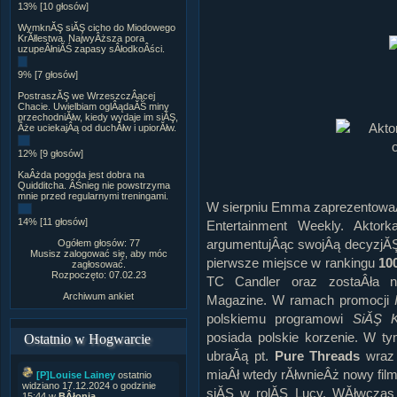
13% [10 głosów]
WymknĂŞ siĂŞ cicho do Miodowego
KrĂłlestwa. NajwyÂższa pora
uzupeÂłniĂŚ zapasy sÂłodkoÂści.
9% [7 głosów]
PostraszĂŞ we WrzeszczÂącej
Chacie. Uwielbiam oglÂądaĂŚ miny
przechodniĂłw, kiedy wydaje im siĂŞ,
Âże uciekajÂą od duchĂłw i upiorĂłw.
12% [9 głosów]
KaÂżda pogoda jest dobra na
Quidditcha. ÂŚnieg nie powstrzyma
mnie przed regularnymi treningami.
W sierpniu Emma zaprezentowa
14% [11 głosów]
Entertainment Weekly. Aktor
argumentujÂąc swojÂą decyzjĂŞ
Ogółem głosów: 77
Musisz zalogować się, aby móc
pierwsze miejsce w rankingu
10
zagłosować.
Rozpoczęto: 07.02.23
TC Candler oraz zostaÂła n
Archiwum ankiet
Magazine. W ramach promocji
polskiemu programowi
SiĂŞ K
posiada polskie korzenie. W t
Ostatnio w Hogwarcie
ubraĂą pt.
Pure Threads
wraz 
miaÂł wtedy rĂłwnieÂż nowy fi
[P]Louise Lainey
ostatnio
widziano 17.12.2024 o godzinie
siĂŞ w rolĂŞ Lucy. WĂłwczas 
15:44 w
BÂłonia