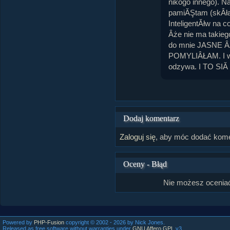
nikogo innego). Na
pamiĂŞtam (skÂł
InteligentĂłw na 
Âże nie ma takie
do mnie JASNE 
POMYLIÂŁAM. I wÂ
odzywa. I TO S
Dodaj komentarz
Zaloguj się
, aby móc dodać kome
Oceny - Błąd
Nie możesz oceniać
Powered by
PHP-Fusion
copyright © 2002 - 2026 by Nick Jones.
Released as free software without warranties under
GNU Affero GPL
v3.