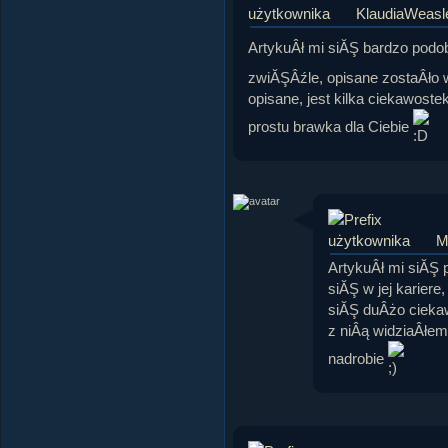
KlaudiaWeasl
ArtykuÂł mi siĂŞ bardzo pod
zwiĂŞÂźle, opisane zostaÂło 
opisane, jest kilka ciekawoste
prostu brawka dla Ciebie
M
ArtykuÂł mi siĂŞ
siĂŞ w jej kariere
siĂŞ duÂżo cieka
z niÂą widziaÂłem
nadrobie