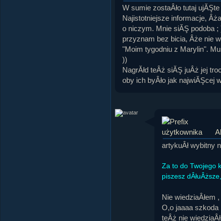
W sumie zostaÂło tutaj ujĂŞt
Najistotniejsze informacje, Â
o niczym. Mnie siĂŞ podoba ;
przyznam bez bicia, Âże nie 
"Moim tygodniu z Marylin". Mu
))
NagrĂłd teÂż siĂŞ juÂż jej tro
oby ich byÂło jak najwiĂŞcej w
A
artykuÂł wybitny 
Za to do Twojego 
piszesz dÂłuÂższe,
Nie wiedziaÂłem 
O,o jaaaa szkoda 
teÂż nie wiedziaÂ