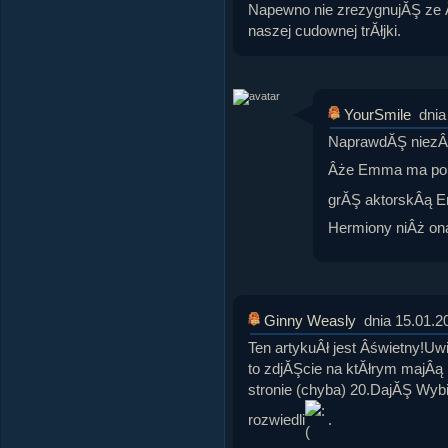
Napewno nie zrezygnujĂŞ ze 
naszej cudownej trĂłjki.
YourSmile
dnia
NaprawdĂŞ niezÂły
Âże Emma ma pols
grĂŞ aktorskÂą Em
Hermiony niÂż on
Ginny Weasly
dnia 15.01.2
Ten artykuÂł jest Âświetny!
to zdjĂŞcie na ktĂłrym majÂą p
stronie (chyba) 20.DajĂŞ Wybi
rozwiedli
.