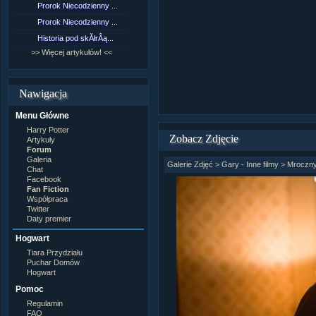
Prorok Niecodzienny ...
[NZ]RozdziaÂł 9 cz....
Prorok Niecodzienny ...
[NZ]RozdziaÂł 8 cz....
Historia pod skĂłrÂą...
[NZ]RozdziaÂł 8 cz....
>> Więcej artykułów! <<
>> Więcej fan fiction! <<
Nawigacja
Menu Główne
Harry Potter
Zobacz Zdjęcie
Artykuły
Forum
Galeria
Galerie Zdjęć
>
Gary - Inne filmy
>
Mroczny
Chat
Facebook
Fan Fiction
Współpraca
Twitter
Daty premier
Hogwart
Tiara Przydziału
Puchar Domów
Hogwart
Pomoc
Regulamin
FAQ