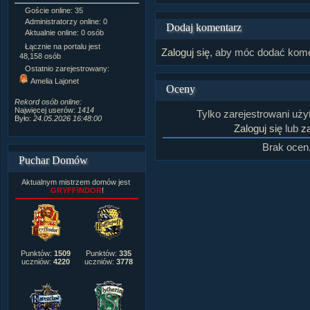
Goście online: 35
Napisanych artykułów:
1,087
Administratorzy online: 0
Dodanych newsów:
10,564
Dodaj komentarz
Aktualnie online: 0 osób
Zdjęć w galerii:
21,490
Tematów na forum:
3,921
Łącznie na portalu jest
Zaloguj się
, aby móc dodać kome
Postów na forum:
319,637
48,158 osób
Komentarzy do materiałów:
Ostatnio zarejestrowany:
222,019
Amelia Lajonet
Rozdanych pochwał:
3,327
Oceny
Wlepionych ostrzeżeń:
4,170
Rekord osób online:
Najwięcej userów:
1414
Tylko zarejestrowani uż
Było:
24.05.2026 16:48:00
Zaloguj się
lub
za
Brak ocen
Puchar Domów
Aktualnym mistrzem domów jest
GRYFFINDOR
!
Punktów:
1509
Punktów:
335
uczniów:
4220
uczniów:
3778