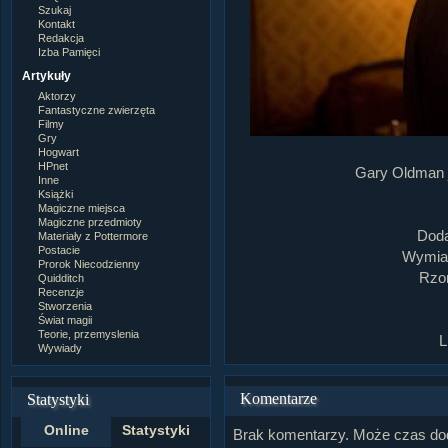
Szukaj
Kontakt
Redakcja
Izba Pamięci
Artykuły
Aktorzy
Fantastyczne zwierzęta
Filmy
Gry
Hogwart
HPnet
Gary Oldman 
Inne
Książki
Magiczne miejsca
Magiczne przedmioty
Doda
Materiały z Pottermore
Postacie
Wymiar
Prorok Niecodzienny
Rzom
Quidditch
Recenzje
Stworzenia
Świat magii
Teorie, przemyslenia
L
Wywiady
Komentarze
Statystyki
Online
Statystyki
Brak komentarzy. Może czas do