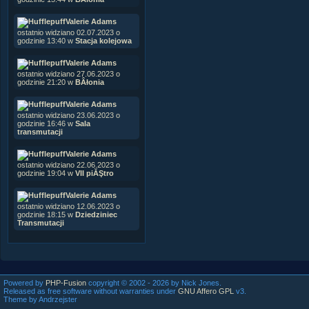
Valerie Adams
ostatnio widziano 02.07.2023 o
godzinie 13:40 w
Stacja kolejowa
Valerie Adams
ostatnio widziano 27.06.2023 o
godzinie 21:20 w
BÂłonia
Valerie Adams
ostatnio widziano 23.06.2023 o
godzinie 16:46 w
Sala
transmutacji
Valerie Adams
ostatnio widziano 22.06.2023 o
godzinie 19:04 w
VII piĂŞtro
Valerie Adams
ostatnio widziano 12.06.2023 o
godzinie 18:15 w
Dziedziniec
Transmutacji
Powered by
PHP-Fusion
copyright © 2002 - 2026 by Nick Jones.
Released as free software without warranties under
GNU Affero GPL
v3.
Theme by Andrzejster