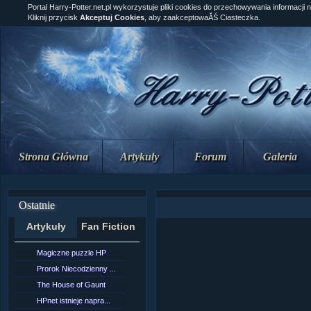
Portal Harry-Potter.net.pl wykorzystuje pliki cookies do przechowywania informacji 
Kliknij przycisk
Akceptuj Cookies
, aby zaakceptowaĂŚ Ciasteczka.
Strona Główna
Artykuły
Forum
Galeria
Ostatnie
Artykuły
Fan Fiction
Magiczne puzzle HP
[NZ]RozdziaÂł 10 cz...
Prorok Niecodzienny ...
[NZ]RozdziaÂł 10 cz...
The House of Gaunt
[NZ]RozdziaÂł 9 cz....
HPnet istnieje napra...
Remus Lupin