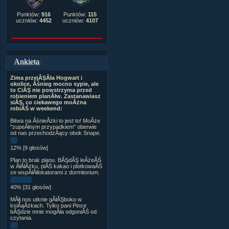
Punktów:
916
Punktów:
115
uczniów:
4452
uczniów:
4107
Ankieta
Zima przejĂŞÂła Hogwart i
okolice, Âśnieg mocno sypie, ale
to CiĂŞ nie powstrzyma przed
robieniem planĂłw. Zastanawiasz
siĂŞ, co ciekawego moÂżna
robiĂŚ w weekend:
Bitwa na ÂśnieÂżki to jest to! MoÂże
"zupeÂłnym przypadkiem" oberwie
od nas przechodzÂący obok Snape.
12% [9 głosów]
Plan to brak planu. BĂŞdĂŞ leÂżeĂŚ
w ÂłĂłÂżku, piĂŚ kakao i plotkowaĂŚ
ze wspĂłÂłlokatorami z dormitorium.
40% [31 głosów]
MĂłj nos utknie gÂłĂŞboko w
ksiÂąÂżkach. Tylko pani Pince
bĂŞdzie mnie mogÂła odgoniĂŚ od
czytania.