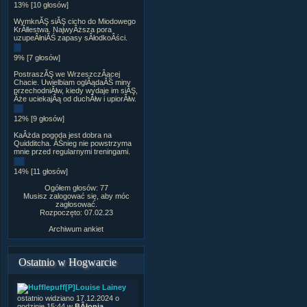
13% [10 głosów]
WymknĂŞ siĂŞ cicho do Miodowego
KrĂłlestwa. NajwyÂższa pora
uzupeÂłniĂŚ zapasy sÂłodkoÂści.
9% [7 głosów]
PostraszĂŞ we WrzeszczÂącej
Chacie. Uwielbiam oglÂądaĂŚ miny
przechodniĂłw, kiedy wydaje im siĂŞ,
Âże uciekajÂą od duchĂłw i upiorĂłw.
12% [9 głosów]
KaÂżda pogoda jest dobra na
Quidditcha. ÂŚnieg nie powstrzyma
mnie przed regularnymi treningami.
14% [11 głosów]
Ogółem głosów: 77
Musisz zalogować się, aby móc
zagłosować.
Rozpoczęto: 07.02.23
Archiwum ankiet
Ostatnio w Hogwarcie
[P]Louise Lainey
ostatnio widziano 17.12.2024 o
godzinie 15:44 w
BÂłonia