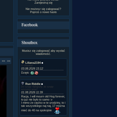
Zarejestruj się
Nie możesz się zalogować?
Poproś o
nowe hasło
Facebook
Shoutbox
Musisz się zalogować aby wysłać
wiadomość.
<<
>>
Liliana2194
O choinka!
03.08.2026 15:12
Dzięki
Rue Riddle
Do szopy hipogryfy, do szopy
wszyscy wraz!
01.08.2026 11:39
Racja, I will mourn old Hog forever,
to już nie było to samo :v
I mimo że ciężko w te urodziny, to i
tak wszystkiego naj naj, 17 można
mieć do 40 na spokojnie