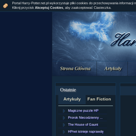
Portal Harry-Potter.net.pl wykorzystuje pliki cookies do przechowywania informacji 
Kliknij przycisk
Akceptuj Cookies
, aby zaakceptować Ciasteczka.
Strona Główna
Artykuły
Ostatnie
Artykuły
Fan Fiction
Magiczne puzzle HP
[NZ]Rozd
Prorok Niecodzienny ...
[NZ]Rozd
The House of Gaunt
[NZ]Rozd
HPnet istnieje naprawdę
Remus L