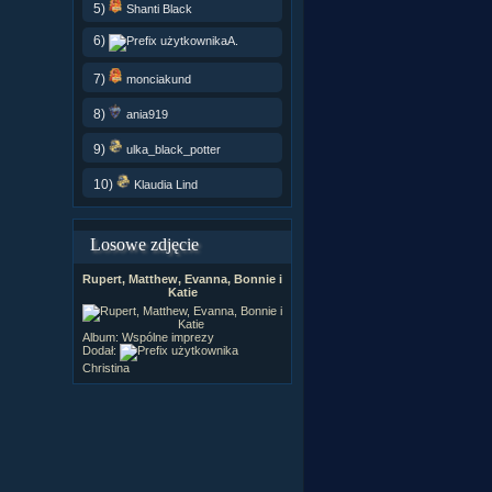
5)
Shanti Black
6)
A.
7)
monciakund
8)
ania919
9)
ulka_black_potter
10)
Klaudia Lind
Losowe zdjęcie
Rupert, Matthew, Evanna, Bonnie i
Katie
Album:
Wspólne imprezy
Dodał:
Christina