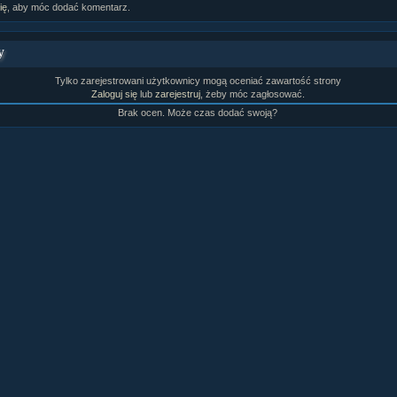
ię
, aby móc dodać komentarz.
rtykułów:
1,087
ewsów:
10,564
i:
21,490
y
orum:
3,921
rum:
319,637
Tylko zarejestrowani użytkownicy mogą oceniać zawartość strony
o materiałów:
Zaloguj się
lub
zarejestruj
, żeby móc zagłosować.
ochwał:
3,327
Brak ocen. Może czas dodać swoją?
strzeżeń:
4,170