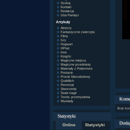
Szukaj
Kontakt
Redakcja
Izba Pamięci
Artykuły
Aktorzy
Fantastyczne zwierzęta
Filmy
Gry
Hogwart
HPnet
Inne
Książki
Magiczne miejsca
Magiczne przedmioty
Materiały z Pottermore
Postacie
Prorok Niecodzienny
Quidditch
Recenzje
Stworzenia
Świat magii
Teorie, przemyslenia
Kome
Wywiady
Brak kom
Statystyki
Dodaj
Online
Statystyki