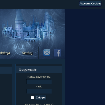
dakcja
Szukaj
Logowanie
Nazwa użytkownika
Hasło
Nie masz jeszcze konta?