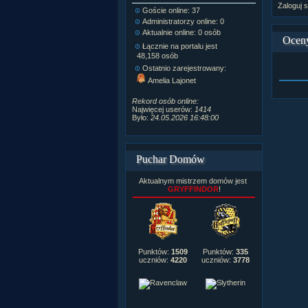
Zaloguj s
Goście online: 37
Napisanych a
Administratorzy online: 0
Dodanych n
Aktualnie online: 0 osób
Zdjęć w galeri
Ocen
Tematów na f
Łącznie na portalu jest
Postów na fo
48,158 osób
Komentarzy d
Ostatnio zarejestrowany:
222,019
Amelia Lajonet
Rozdanych p
Wlepionych o
Rekord osób online:
Najwięcej userów:
1414
Było:
24.05.2026 16:48:00
Puchar Domów
Aktualnym mistrzem domów jest
GRYFFINDOR
!
Punktów:
1509
Punktów:
335
uczniów:
4220
uczniów:
3778