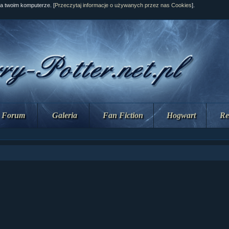
na twoim komputerze. [
Przeczytaj informacje o używanych przez nas Cookies
].
Forum
Galeria
Fan Fiction
Hogwart
Re
ział 10 cz....
ział 10 cz....
ział 9 cz.2...
upin