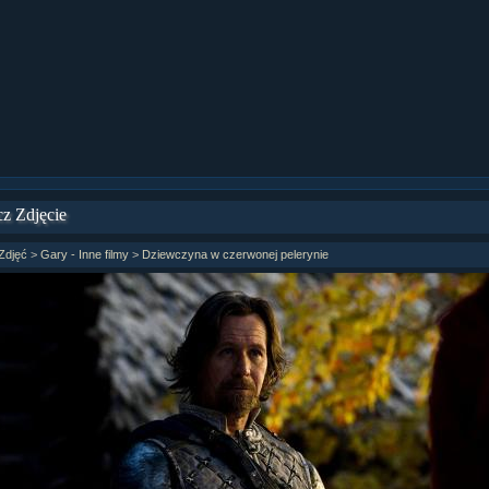
ział 9 cz.1...
ział 8 cz.2...
ział 8 cz.1...
fan fiction! <<
z Zdjęcie
Zdjęć
>
Gary - Inne filmy
>
Dziewczyna w czerwonej pelerynie