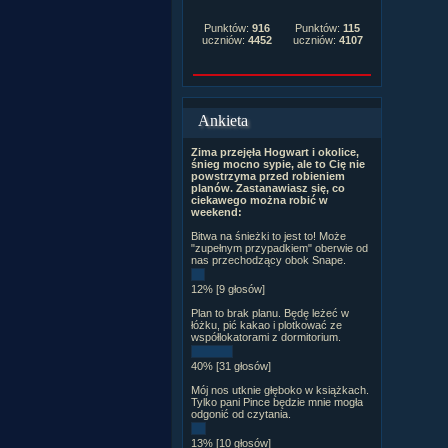
Punktów:
916
Punktów:
115
uczniów:
4452
uczniów:
4107
Ankieta
Zima przejęła Hogwart i okolice,
śnieg mocno sypie, ale to Cię nie
powstrzyma przed robieniem
planów. Zastanawiasz się, co
ciekawego można robić w
weekend:
Bitwa na śnieżki to jest to! Może
"zupełnym przypadkiem" oberwie od
nas przechodzący obok Snape.
12% [9 głosów]
Plan to brak planu. Będę leżeć w
łóżku, pić kakao i plotkować ze
współlokatorami z dormitorium.
40% [31 głosów]
Mój nos utknie głęboko w książkach.
Tylko pani Pince będzie mnie mogła
odgonić od czytania.
13% [10 głosów]