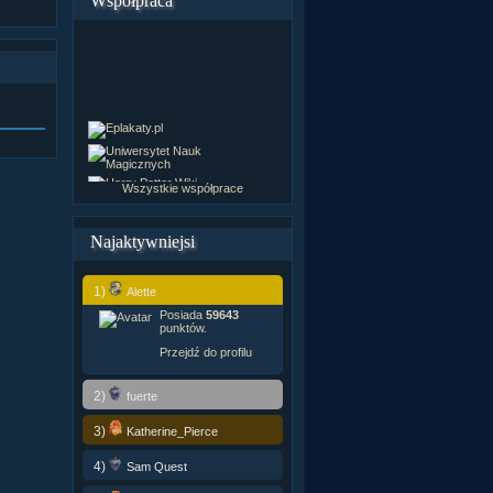
Współpraca
Wszystkie współprace
Najaktywniejsi
1)
Alette
Posiada
59643
punktów.
Przejdź do profilu
2)
fuerte
3)
Katherine_Pierce
4)
Sam Quest