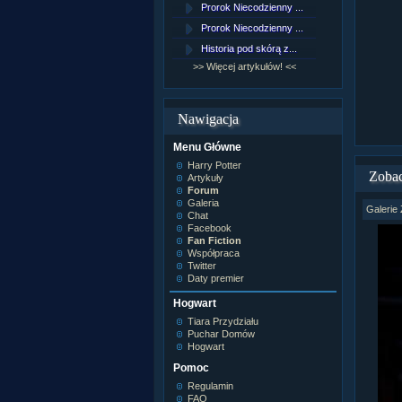
Prorok Niecodzienny ...
[NZ]Rozd
Prorok Niecodzienny ...
[NZ]Rozd
Historia pod skórą z...
[NZ]Rozd
>> Więcej artykułów! <<
>> Więcej 
Nawigacja
Menu Główne
Harry Potter
Zobac
Artykuły
Forum
Galeria
Galerie 
Chat
Facebook
Fan Fiction
Współpraca
Twitter
Daty premier
Hogwart
Tiara Przydziału
Puchar Domów
Hogwart
Pomoc
Regulamin
FAQ