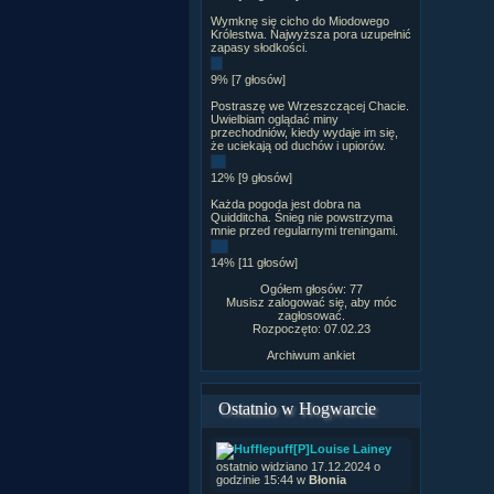
Wymknę się cicho do Miodowego
Królestwa. Najwyższa pora uzupełnić
zapasy słodkości.
9% [7 głosów]
Postraszę we Wrzeszczącej Chacie.
Uwielbiam oglądać miny
przechodniów, kiedy wydaje im się,
że uciekają od duchów i upiorów.
12% [9 głosów]
Każda pogoda jest dobra na
Quidditcha. Śnieg nie powstrzyma
mnie przed regularnymi treningami.
14% [11 głosów]
Ogółem głosów: 77
Musisz zalogować się, aby móc
zagłosować.
Rozpoczęto: 07.02.23
Archiwum ankiet
Ostatnio w Hogwarcie
[P]Louise Lainey
ostatnio widziano 17.12.2024 o
godzinie 15:44 w
Błonia