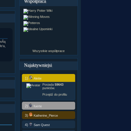
Współpraca
awÂą
e'a,
Wszystkie współprace
Najaktywniejsi
1)
Alette
Posiada
59643
punktów.
Przejdź do profilu
2)
fuerte
3)
Katherine_Pierce
4)
Sam Quest