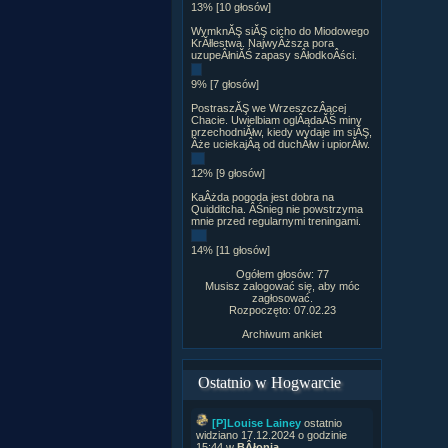
13% [10 głosów]
WymknĂŞ siĂŞ cicho do Miodowego
KrĂłlestwa. NajwyÂższa pora
uzupeÂłniĂŚ zapasy sÂłodkoÂści.
9% [7 głosów]
PostraszĂŞ we WrzeszczÂącej
Chacie. Uwielbiam oglÂądaĂŚ miny
przechodniĂłw, kiedy wydaje im siĂŞ,
Âże uciekajÂą od duchĂłw i upiorĂłw.
12% [9 głosów]
KaÂżda pogoda jest dobra na
Quidditcha. ÂŚnieg nie powstrzyma
mnie przed regularnymi treningami.
14% [11 głosów]
Ogółem głosów: 77
Musisz zalogować się, aby móc
zagłosować.
Rozpoczęto: 07.02.23
Archiwum ankiet
Ostatnio w Hogwarcie
[P]Louise Lainey
ostatnio
widziano 17.12.2024 o godzinie
15:44 w
BÂłonia