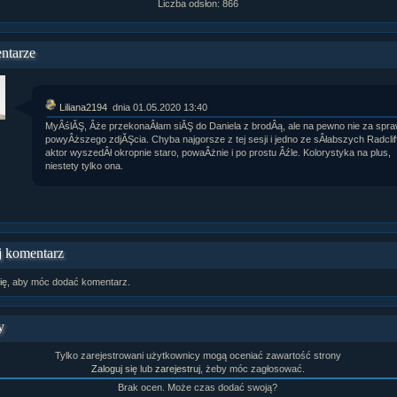
Liczba odsłon: 866
rtykułów:
1,087
ewsów:
10,564
i:
21,490
ntarze
orum:
3,921
rum:
319,637
o materiałów:
Liliana2194
dnia 01.05.2020 13:40
ochwał:
3,327
strzeżeń:
4,170
MyÂślĂŞ, Âże przekonaÂłam siĂŞ do Daniela z brodÂą, ale na pewno nie za spr
powyÂższego zdjĂŞcia. Chyba najgorsze z tej sesji i jedno ze sÂłabszych Radcliff
aktor wyszedÂł okropnie staro, powaÂżnie i po prostu Âźle. Kolorystyka na plus,
niestety tylko ona.
 komentarz
ię
, aby móc dodać komentarz.
y
Tylko zarejestrowani użytkownicy mogą oceniać zawartość strony
Zaloguj się
lub
zarejestruj
, żeby móc zagłosować.
Brak ocen. Może czas dodać swoją?