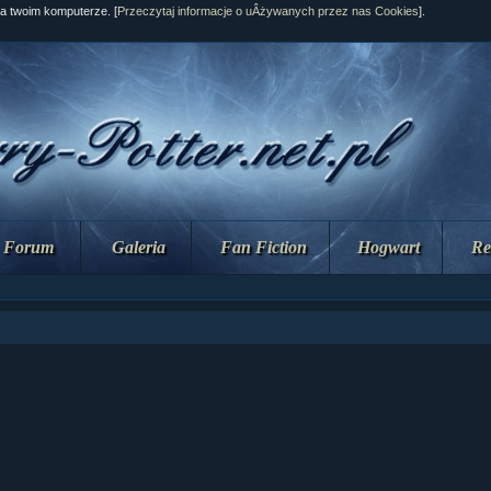
na twoim komputerze. [
Przeczytaj informacje o uÂżywanych przez nas Cookies
].
Forum
Galeria
Fan Fiction
Hogwart
Re
ział 10 cz....
ział 10 cz....
ział 9 cz.2...
upin