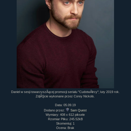
Daniel w sesji towarzyszÂącej promocji serialu "CudotwĂłrcy"; luty 2019 rok.
ZdjĂŞcie wykonane przez Corey Nickols.
Data: 05.09.19
Dodano przez:
Sam Quest
Wymiary: 408 x 612 piksele
Rzomiar Pliku: 245.52kB
Skomentuj: 1
Ocena: Brak