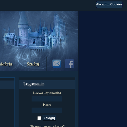
dakcja
Szukaj
Logowanie
Nazwa użytkownika
Hasło
Nie masz jeszcze konta?