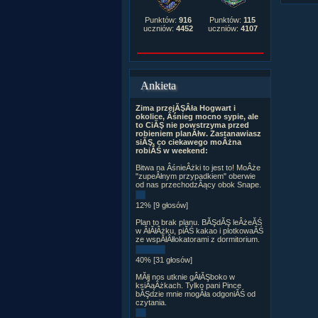
Punktów:
916
Punktów:
115
uczniów:
4452
uczniów:
4107
Ankieta
Zima przejĂŞÂła Hogwart i
okolice, Âśnieg mocno sypie, ale
to CiĂŞ nie powstrzyma przed
robieniem planĂłw. Zastanawiasz
siĂŞ, co ciekawego moÂżna
robiĂŚ w weekend:
Bitwa na ÂśnieÂżki to jest to! MoÂże
"zupeÂłnym przypadkiem" oberwie
od nas przechodzÂący obok Snape.
12% [9 głosów]
Plan to brak planu. BĂŞdĂŞ leÂżeĂŚ
w ÂłĂłÂżku, piĂŚ kakao i plotkowaĂŚ
ze wspĂłÂłlokatorami z dormitorium.
40% [31 głosów]
MĂłj nos utknie gÂłĂŞboko w
ksiÂąÂżkach. Tylko pani Pince
bĂŞdzie mnie mogÂła odgoniĂŚ od
czytania.