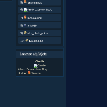
5)
Shanti Black
6)
A.
7)
monciakund
8)
ania919
9)
ulka_black_potter
10)
Klaudia Lind
Losowe zdjĂŞcie
Charlie
Album:
Emma - Inne filmy
DodaÂł:
Wioletta