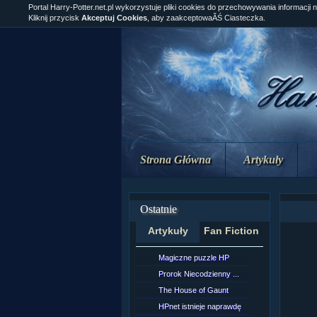
Portal Harry-Potter.net.pl wykorzystuje pliki cookies do przechowywania informacji 
Kliknij przycisk
Akceptuj Cookies
, aby zaakceptowaĂŚ Ciasteczka.
Strona Główna
Artykuły
Ostatnie
Artykuły
Fan Fiction
Magiczne puzzle HP
[NZ]Rozd
Prorok Niecodzienny ...
[NZ]Rozd
The House of Gaunt
[NZ]Rozd
HPnet istnieje naprawdę
Remus L