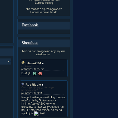
Zarejestruj się
Nie możesz się zalogować?
Poproś o
nowe hasło
Facebook
Shoutbox
Musisz się zalogować aby wysłać
wiadomość.
>>
Liliana2194
O choinka!
03.08.2026 15:12
DziĂŞki
Rue Riddle
Do szopy hipogryfy, do szopy
wszyscy wraz!
01.08.2026 11:39
Racja, I will mourn old Hog forever,
to juÂż nie byÂło to samo :v
I mimo Âże ciĂŞÂżko w te
urodziny, to i tak wszystkiego naj
naj, 17 moÂżna mieĂŚ do 40 na
spokojnie