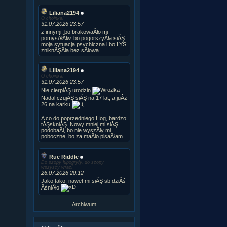
Liliana2194
O choinka!
31.07.2026 23:57
z innymi, bo brakowaÂło mi
pomysÂłĂłw, bo pogorszyÂła siĂŞ
moja sytuacja psychiczna i bo LYS
zniknĂŞÂła bez sÂłowa
Liliana2194
O choinka!
31.07.2026 23:57
Nie cierpiĂŞ urodzin
Nadal czujĂŞ siĂŞ na 17 lat, a juÂż
26 na karku
A co do poprzedniego Hog, bardzo
tĂŞskniĂŞ. Nowy mniej mi siĂŞ
podobaÂł, bo nie wyszÂły mi
poboczne, bo za maÂło pisaÂłam
Rue Riddle
Do szopy hipogryfy, do szopy
wszyscy wraz!
26.07.2026 20:12
Jako tako, nawet mi siĂŞ sb dziÂś
ÂśniÂło
Archiwum