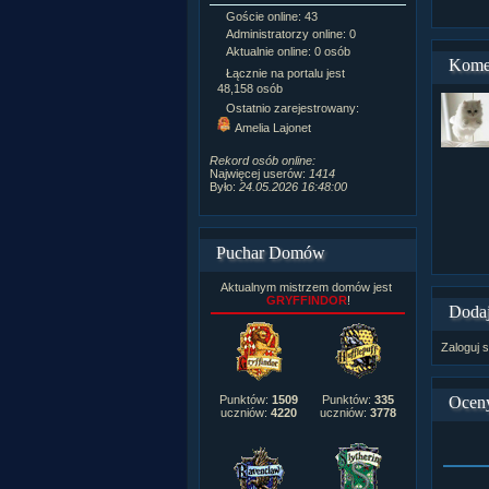
Goście online: 43
Napisanych a
Administratorzy online: 0
Dodanych n
Aktualnie online: 0 osób
Zdjęć w galeri
Kome
Tematów na f
Łącznie na portalu jest
Postów na fo
48,158 osób
Komentarzy d
Ostatnio zarejestrowany:
222,019
Amelia Lajonet
Rozdanych p
Wlepionych o
Rekord osób online:
Najwięcej userów:
1414
Było:
24.05.2026 16:48:00
Puchar Domów
Aktualnym mistrzem domów jest
GRYFFINDOR
!
Dodaj
Zaloguj s
Ocen
Punktów:
1509
Punktów:
335
uczniów:
4220
uczniów:
3778