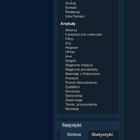
Szukaj
Kontakt
Redakcja
Izba Pamięci
Artykuły
Aktorzy
Fantastyczne zwierzęta
Filmy
Gry
Hogwart
HPnet
Inne
Książki
Magiczne miejsca
Magiczne przedmioty
Materiały z Pottermore
Postacie
Prorok Niecodzienny
Quidditch
Recenzje
Stworzenia
Świat magii
Teorie, przemyslenia
Wywiady
Statystyki
Online
Statystyki