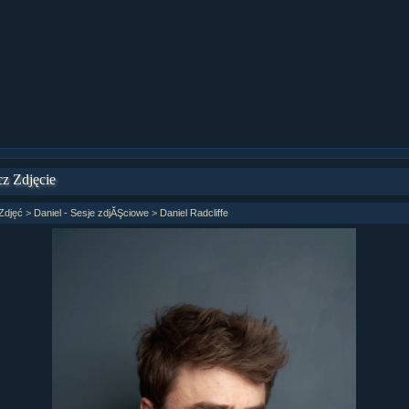
ział 9 cz.1...
ział 8 cz.2...
ział 8 cz.1...
fan fiction! <<
z Zdjęcie
Zdjęć
>
Daniel - Sesje zdjĂŞciowe
>
Daniel Radcliffe