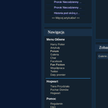
Prorok Niecodzienny ...
[NZ]Rozd
Prorok Niecodzienny ...
[NZ]Rozd
Historia pod skórą z...
[NZ]Rozd
>> Więcej artykułów! <<
>> Więcej 
Nawigacja
Menu Główne
Harry Potter
Zobac
Artykuły
Forum
Galeria
Galerie 
Chat
Facebook
Fan Fiction
Współpraca
Twitter
Daty premier
Hogwart
Tiara Przydziału
Puchar Domów
Hogwart
Pomoc
Regulamin
FAQ