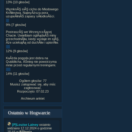
13% [10 głosów]
WymknĂŞ siĂŞ cicho do Miodowego
KrĂłlestwa. NajwyÂższa pora
uzupeÂłniĂŚ zapasy sÂłodkoÂści.
9% [7 głosów]
PostraszĂŞ we WrzeszczÂącej
Chacie. Uwielbiam oglÂądaĂŚ miny
przechodniĂłw, kiedy wydaje im siĂŞ,
Âże uciekajÂą od duchĂłw i upiorĂłw.
12% [9 głosów]
KaÂżda pogoda jest dobra na
Quidditcha. ÂŚnieg nie powstrzyma
mnie przed regularnymi treningami.
14% [11 głosów]
Ogółem głosów: 77
Musisz zalogować się, aby móc
zagłosować.
Rozpoczęto: 07.02.23
Archiwum ankiet
Ostatnio w Hogwarcie
[P]Louise Lainey
ostatnio
widziano 17.12.2024 o godzinie
15:44 w
BÂłonia