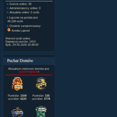
Goście online: 39
Napisanych artykułów:
1,087
Administratorzy online: 0
Dodanych newsów:
10,564
Aktualnie online: 0 osób
Zdjęć w galerii:
21,490
Tematów na forum:
3,921
Łącznie na portalu jest
Postów na forum:
319,637
48,158 osób
Komentarzy do materiałów:
Ostatnio zarejestrowany:
222,019
Amelia Lajonet
Rozdanych pochwał:
3,327
Wlepionych ostrzeżeń:
4,170
Rekord osób online:
Najwięcej userów:
1414
Było:
24.05.2026 16:48:00
Puchar Domów
Aktualnym mistrzem domów jest
GRYFFINDOR
!
Punktów:
1509
Punktów:
335
uczniów:
4220
uczniów:
3778