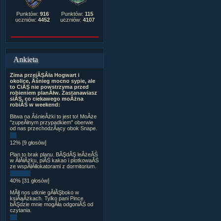
Punktów:
916
Punktów:
115
uczniów:
4452
uczniów:
4107
Ankieta
Zima przejĂŞÂła Hogwart i
okolice, Âśnieg mocno sypie, ale
to CiĂŞ nie powstrzyma przed
robieniem planĂłw. Zastanawiasz
siĂŞ, co ciekawego moÂżna
robiĂŚ w weekend:
Bitwa na ÂśnieÂżki to jest to! MoÂże
"zupeÂłnym przypadkiem" oberwie
od nas przechodzÂący obok Snape.
12% [9 głosów]
Plan to brak planu. BĂŞdĂŞ leÂżeĂŚ
w ÂłĂłÂżku, piĂŚ kakao i plotkowaĂŚ
ze wspĂłÂłlokatorami z dormitorium.
40% [31 głosów]
MĂłj nos utknie gÂłĂŞboko w
ksiÂąÂżkach. Tylko pani Pince
bĂŞdzie mnie mogÂła odgoniĂŚ od
czytania.