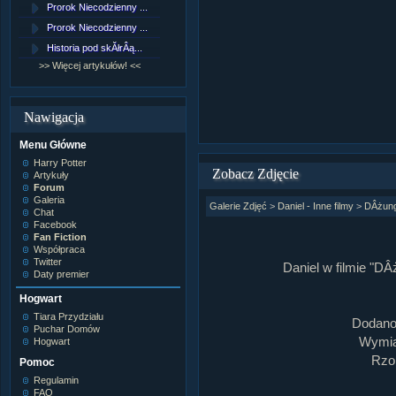
Prorok Niecodzienny ...
[NZ]RozdziaÂł 9 cz....
Prorok Niecodzienny ...
[NZ]RozdziaÂł 8 cz....
Historia pod skĂłrÂą...
[NZ]RozdziaÂł 8 cz....
>> Więcej artykułów! <<
>> Więcej fan fiction! <<
Nawigacja
Menu Główne
Harry Potter
Zobacz Zdjęcie
Artykuły
Forum
Galeria
Galerie Zdjęć
>
Daniel - Inne filmy
>
DÂżung
Chat
Facebook
Fan Fiction
Współpraca
Twitter
Daniel w filmie "DÂ
Daty premier
Hogwart
Tiara Przydziału
Dodano
Puchar Domów
Wymiar
Hogwart
Rzom
Pomoc
Regulamin
FAQ