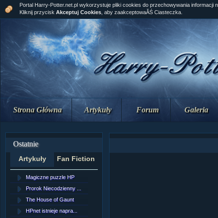
Portal Harry-Potter.net.pl wykorzystuje pliki cookies do przechowywania informacji 
Kliknij przycisk
Akceptuj Cookies
, aby zaakceptowaĂŚ Ciasteczka.
Strona Główna
Artykuły
Forum
Galeria
Ostatnie
Artykuły
Fan Fiction
Magiczne puzzle HP
[NZ]RozdziaÂł 10 cz...
Prorok Niecodzienny ...
[NZ]RozdziaÂł 10 cz...
The House of Gaunt
[NZ]RozdziaÂł 9 cz....
HPnet istnieje napra...
Remus Lupin