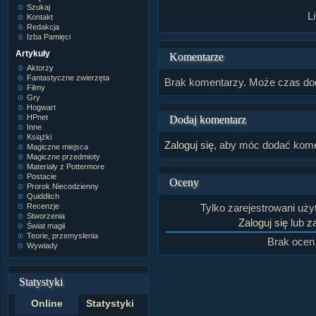
Szukaj
L
Kontakt
Redakcja
Izba Pamięci
Artykuły
Komentarze
Aktorzy
Fantastyczne zwierzęta
Brak komentarzy. Może czas do
Filmy
Gry
Hogwart
HPnet
Dodaj komentarz
Inne
Książki
Zaloguj się
, aby móc dodać kome
Magiczne miejsca
Magiczne przedmioty
Materiały z Pottermore
Postacie
Oceny
Prorok Niecodzienny
Quidditch
Recenzje
Tylko zarejestrowani uż
Stworzenia
Zaloguj się
lub
za
Świat magii
Teorie, przemyslenia
Brak ocen
Wywiady
Statystyki
Online
Statystyki