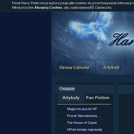
Portal Harry-Potter.net.pl wykorzystuje pliki cookies do przechowywania informacji 
Kliknij przycisk
Akceptuj Cookies
, aby zaakceptowaĂŚ Ciasteczka.
Strona Główna
Artykuły
Ostatnie
Artykuły
Fan Fiction
Magiczne puzzle HP
[NZ]Rozd
Prorok Niecodzienny ...
[NZ]Rozd
The House of Gaunt
[NZ]Rozd
HPnet istnieje naprawdę
Remus L