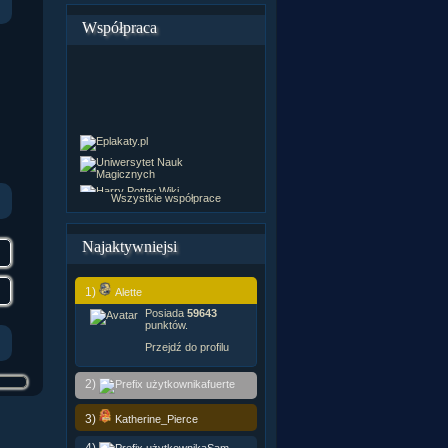
Współpraca
Wszystkie współprace
Najaktywniejsi
1)
Alette
Posiada
59643
punktów.
Przejdź do profilu
2)
fuerte
3)
Katherine_Pierce
4)
Sam