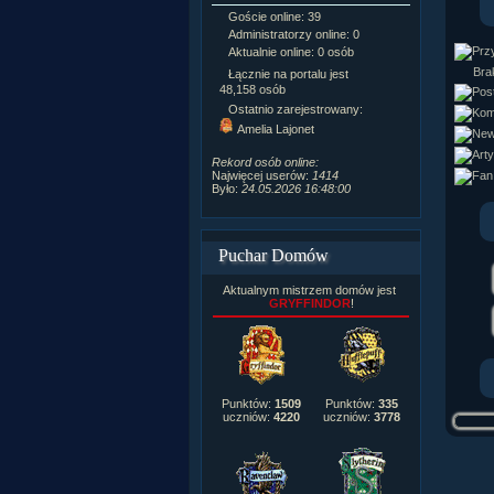
Goście online: 39
Napisanych a
Administratorzy online: 0
Dodanych n
Aktualnie online: 0 osób
Zdjęć w galeri
Tematów na f
Brak
Łącznie na portalu jest
Postów na fo
48,158 osób
Komentarzy d
Ostatnio zarejestrowany:
222,019
Amelia Lajonet
Rozdanych p
Wlepionych o
Rekord osób online:
Najwięcej userów:
1414
Było:
24.05.2026 16:48:00
Puchar Domów
Aktualnym mistrzem domów jest
GRYFFINDOR
!
Punktów:
1509
Punktów:
335
uczniów:
4220
uczniów:
3778