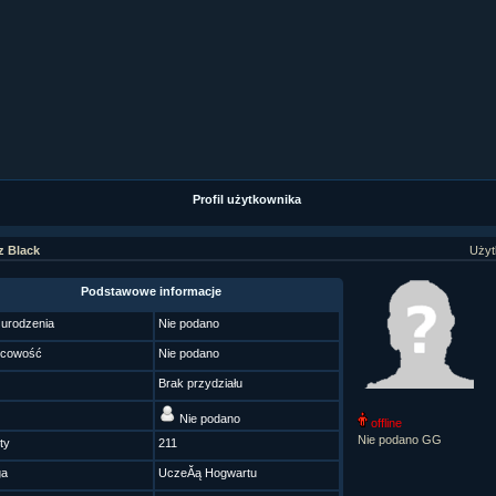
ział 9 cz.1...
ział 8 cz.2...
ział 8 cz.1...
fan fiction! <<
Profil użytkownika
z Black
Użyt
Podstawowe informacje
 urodzenia
Nie podano
scowość
Nie podano
Brak przydziału
Nie podano
offline
Nie podano GG
ty
211
ga
UczeĂą Hogwartu