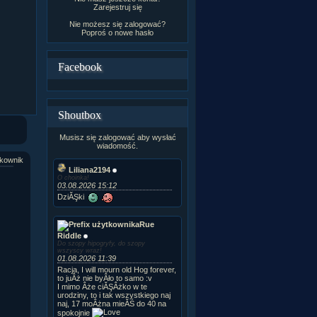
Zarejestruj się
Nie możesz się zalogować?
Poproś o
nowe hasło
Facebook
Shoutbox
Musisz się zalogować aby wysłać
wiadomość.
kownik
Liliana2194
O choinka!
03.08.2026 15:12
DziĂŞki
Rue
Riddle
Do szopy hipogryfy, do szopy
wszyscy wraz!
01.08.2026 11:39
Racja, I will mourn old Hog forever,
to juÂż nie byÂło to samo :v
I mimo Âże ciĂŞÂżko w te
urodziny, to i tak wszystkiego naj
naj, 17 moÂżna mieĂŚ do 40 na
spokojnie