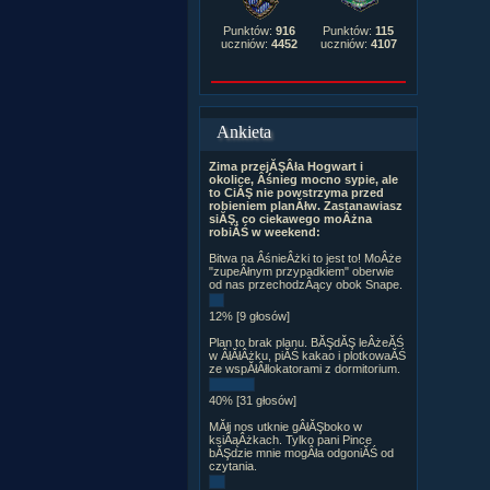
Punktów:
916
Punktów:
115
uczniów:
4452
uczniów:
4107
Ankieta
Zima przejĂŞÂła Hogwart i
okolice, Âśnieg mocno sypie, ale
to CiĂŞ nie powstrzyma przed
robieniem planĂłw. Zastanawiasz
siĂŞ, co ciekawego moÂżna
robiĂŚ w weekend:
Bitwa na ÂśnieÂżki to jest to! MoÂże
"zupeÂłnym przypadkiem" oberwie
od nas przechodzÂący obok Snape.
12% [9 głosów]
Plan to brak planu. BĂŞdĂŞ leÂżeĂŚ
w ÂłĂłÂżku, piĂŚ kakao i plotkowaĂŚ
ze wspĂłÂłlokatorami z dormitorium.
40% [31 głosów]
MĂłj nos utknie gÂłĂŞboko w
ksiÂąÂżkach. Tylko pani Pince
bĂŞdzie mnie mogÂła odgoniĂŚ od
czytania.