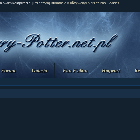
na twoim komputerze. [
Przeczytaj informacje o uÂżywanych przez nas Cookies
].
Forum
Galeria
Fan Fiction
Hogwart
Re
ział 10 cz....
ział 10 cz....
ział 9 cz.2...
upin