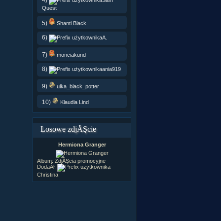
Quest
5)
Shanti Black
6)
A.
7)
monciakund
8)
ania919
9)
ulka_black_potter
10)
Klaudia Lind
Losowe zdjĂŞcie
Hermiona Granger
Album:
ZdjĂŞcia promocyjne
DodaÂł:
Christina