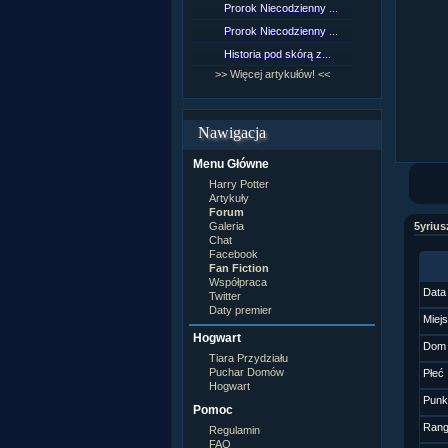
Prorok Niecodzienny ...
[NZ]Rozd
Prorok Niecodzienny ...
[NZ]Rozd
Historia pod skórą z...
[NZ]Rozd
>> Więcej artykułów! <<
>> Więcej 
Nawigacja
Menu Główne
Harry Potter
Artykuły
Forum
Galeria
5yrius
Chat
Facebook
Fan Fiction
Współpraca
Data
Twitter
Daty premier
Miej
Hogwart
Dom
Tiara Przydziału
Puchar Domów
Płeć
Hogwart
Punk
Pomoc
Ran
Regulamin
FAQ