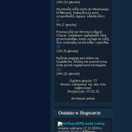
13% [10 głosów]
WymknĂŞ siĂŞ cicho do Miodowego
KrĂłlestwa. NajwyÂższa pora
uzupeÂłniĂŚ zapasy sÂłodkoÂści.
9% [7 głosów]
PostraszĂŞ we WrzeszczÂącej
Chacie. Uwielbiam oglÂądaĂŚ miny
przechodniĂłw, kiedy wydaje im siĂŞ,
Âże uciekajÂą od duchĂłw i upiorĂłw.
12% [9 głosów]
KaÂżda pogoda jest dobra na
Quidditcha. ÂŚnieg nie powstrzyma
mnie przed regularnymi treningami.
14% [11 głosów]
Ogółem głosów: 77
Musisz zalogować się, aby móc
zagłosować.
Rozpoczęto: 07.02.23
Archiwum ankiet
Ostatnio w Hogwarcie
[P]Louise Lainey
ostatnio widziano 17.12.2024 o
godzinie 15:44 w
BÂłonia