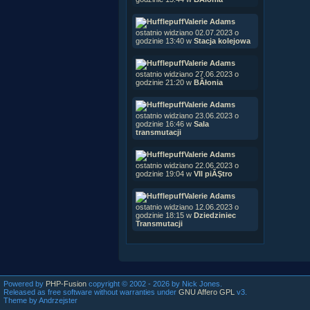
Valerie Adams
ostatnio widziano 02.07.2023 o
godzinie 13:40 w
Stacja kolejowa
Valerie Adams
ostatnio widziano 27.06.2023 o
godzinie 21:20 w
BÂłonia
Valerie Adams
ostatnio widziano 23.06.2023 o
godzinie 16:46 w
Sala
transmutacji
Valerie Adams
ostatnio widziano 22.06.2023 o
godzinie 19:04 w
VII piĂŞtro
Valerie Adams
ostatnio widziano 12.06.2023 o
godzinie 18:15 w
Dziedziniec
Transmutacji
Powered by
PHP-Fusion
copyright © 2002 - 2026 by Nick Jones.
Released as free software without warranties under
GNU Affero GPL
v3.
Theme by Andrzejster