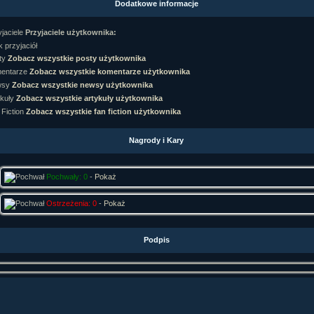
Dodatkowe informacje
rtykułów:
1,087
ewsów:
10,564
Przyjaciele użytkownika:
i:
21,490
orum:
3,921
 przyjaciół
rum:
319,637
Zobacz wszystkie posty użytkownika
o materiałów:
Zobacz wszystkie komentarze użytkownika
Zobacz wszystkie newsy użytkownika
ochwał:
3,327
strzeżeń:
4,170
Zobacz wszystkie artykuły użytkownika
Zobacz wszystkie fan fiction użytkownika
Nagrody i Kary
Pochwały: 0
-
Pokaż
Ostrzeżenia: 0
-
Pokaż
Podpis