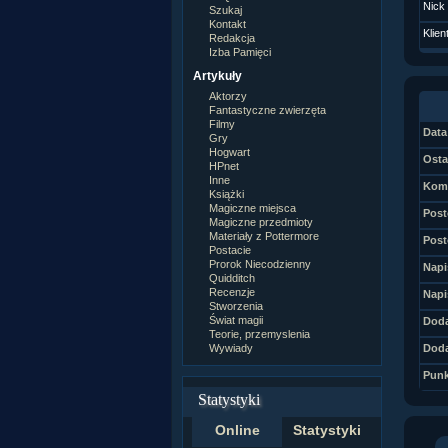
Nick
Szukaj
Kontakt
Klien
Redakcja
Izba Pamięci
Artykuły
Aktorzy
Fantastyczne zwierzęta
Filmy
Data 
Gry
Hogwart
Osta
HPnet
Inne
Kome
Książki
Magiczne miejsca
Post
Magiczne przedmioty
Materiały z Pottermore
Post
Postacie
Prorok Niecodzienny
Napi
Quidditch
Recenzje
Napi
Stworzenia
Świat magii
Doda
Teorie, przemyslenia
Wywiady
Doda
Punk
Statystyki
Online
Statystyki