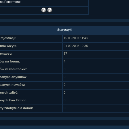
 na Pottermore:
t
Statystyki
rejestracji:
15.05.2007 11:48
tnia wizyta:
01.02.2008 12:35
ntarzy:
37
ów na forum:
4
ów w shoutboxie:
0
sanych artykułów:
0
sanych newsów:
0
nych zdjęć:
0
nych Fan Fiction:
0
ty zdobyte dla domu:
0