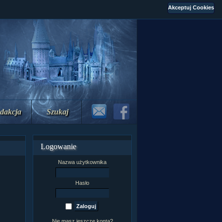
dakcja
Szukaj
Logowanie
Nazwa użytkownika
Hasło
Nie masz jeszcze konta?