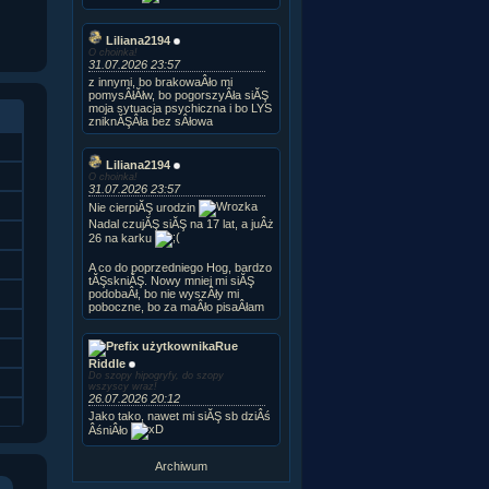
Liliana2194
O choinka!
31.07.2026 23:57
z innymi, bo brakowaÂło mi
pomysÂłĂłw, bo pogorszyÂła siĂŞ
moja sytuacja psychiczna i bo LYS
zniknĂŞÂła bez sÂłowa
Liliana2194
O choinka!
31.07.2026 23:57
Nie cierpiĂŞ urodzin
Nadal czujĂŞ siĂŞ na 17 lat, a juÂż
26 na karku
A co do poprzedniego Hog, bardzo
tĂŞskniĂŞ. Nowy mniej mi siĂŞ
podobaÂł, bo nie wyszÂły mi
poboczne, bo za maÂło pisaÂłam
Rue
Riddle
Do szopy hipogryfy, do szopy
wszyscy wraz!
26.07.2026 20:12
Jako tako, nawet mi siĂŞ sb dziÂś
ÂśniÂło
Archiwum