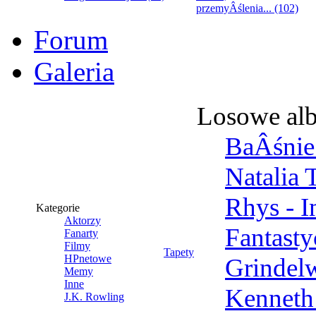
przemyÂślenia... (102)
Forum
Galeria
Losowe al
BaÂśnie 
Natalia 
Rhys - 
Kategorie
Aktorzy
Fantast
Fanarty
Filmy
Tapety
HPnetowe
Grindel
Memy
Inne
Kenneth
J.K. Rowling