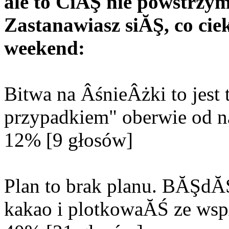
ale to CiĂŞ nie powstrzy
Zastanawiasz siĂŞ, co c
weekend:
Bitwa na ÂśnieÂżki to jes
przypadkiem" oberwie od n
12% [9 głosów]
Plan to brak planu. BĂŞd
kakao i plotkowaĂŚ ze wsp