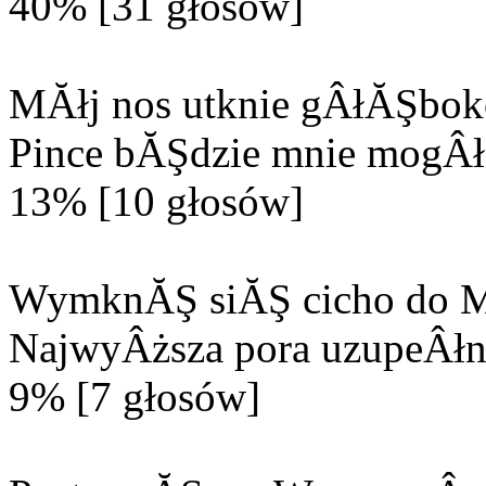
40% [31 głosów]
MĂłj nos utknie gÂłĂŞbok
Pince bĂŞdzie mnie mogÂła
13% [10 głosów]
WymknĂŞ siĂŞ cicho do M
NajwyÂższa pora uzupeÂłn
9% [7 głosów]