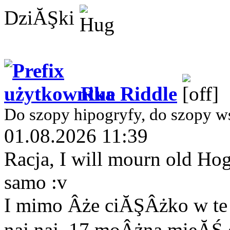
DziĂŞki
Rue Riddle
Do szopy hipogryfy, do szopy w
01.08.2026 11:39
Racja, I will mourn old Hog
samo :v
I mimo Âże ciĂŞÂżko w te u
naj naj, 17 moÂżna mieĂŚ 