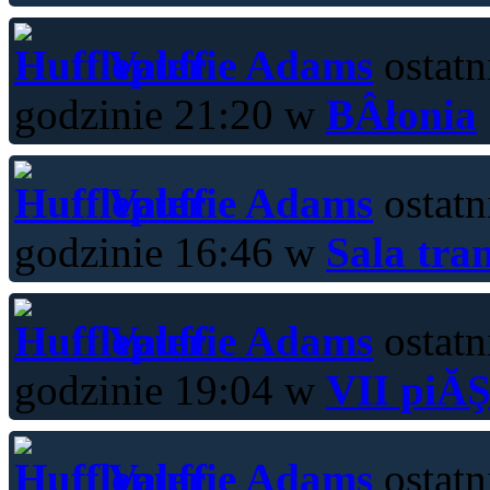
Valerie Adams
ostatn
godzinie 21:20 w
BÂłonia
Valerie Adams
ostatn
godzinie 16:46 w
Sala tra
Valerie Adams
ostatn
godzinie 19:04 w
VII piĂŞ
Valerie Adams
ostatn