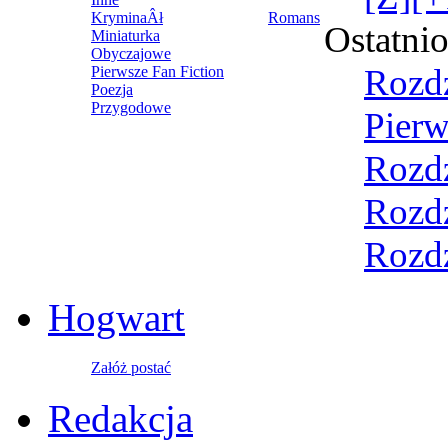
KryminaÂł
Romans
Ostatni
Miniaturka
Obyczajowe
Rozdz
Pierwsze Fan Fiction
Poezja
Przygodowe
Pierw
Rozdz
Rozdz
Rozdz
Hogwart
Załóż postać
Redakcja