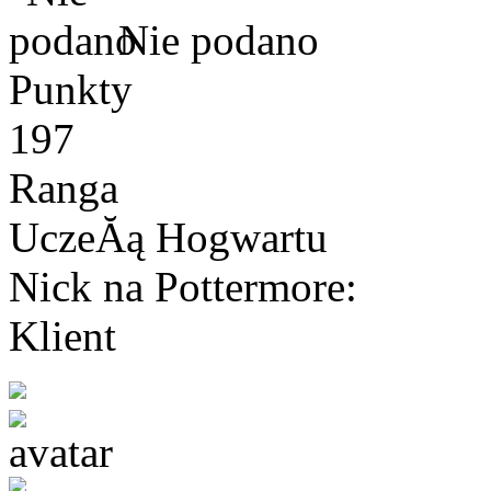
Nie podano
Punkty
197
Ranga
UczeĂą Hogwartu
Nick na Pottermore:
Klient