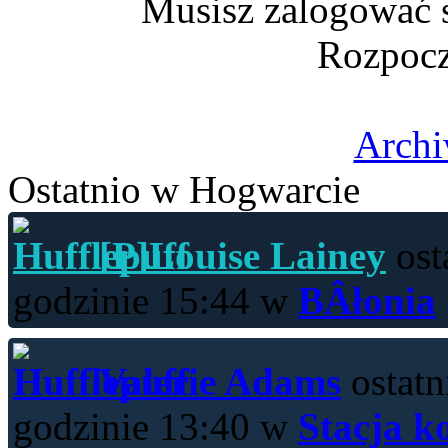
Musisz zalogować s
Rozpocz
Archi
Ostatnio w Hogwarcie
[P]Louise Lainey
ost
godzinie 15:44 w
BÂłonia
Valerie Adams
ostatn
godzinie 13:40 w
Stacja k