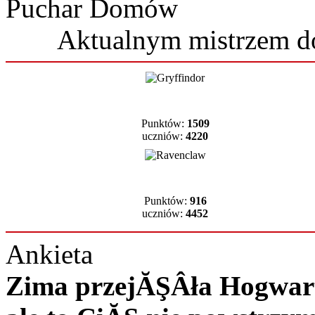
Puchar Domów
Aktualnym mistrzem 
Punktów:
1509
uczniów:
4220
Punktów:
916
uczniów:
4452
Ankieta
Zima przejĂŞÂła Hogwart 