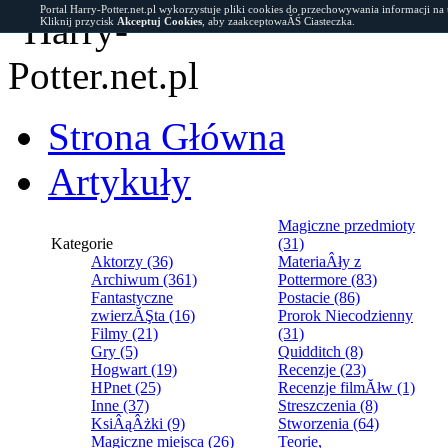
Portal Harry-Potter.net.pl wykorzystuje pliki cookies do przechowywania informacji na
Kliknij przycisk
Akceptuj Cookies
, aby zaakceptowaĂŚ Ciasteczka.
Strona Główna
Artykuły
Magiczne przedmioty
Kategorie
(31)
Aktorzy (36)
MateriaÂły z
Archiwum (361)
Pottermore (83)
Fantastyczne
Postacie (86)
zwierzĂŞta (16)
Prorok Niecodzienny
Filmy (21)
(31)
Gry (5)
Quidditch (8)
Hogwart (19)
Recenzje (23)
HPnet (25)
Recenzje filmĂłw (1)
Inne (37)
Streszczenia (8)
KsiÂąÂżki (9)
Stworzenia (64)
Magiczne miejsca (26)
Teorie,