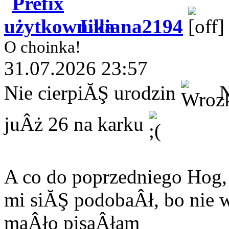
Liliana2194
O choinka!
31.07.2026 23:57
Nie cierpiĂŞ urodzin
N
juÂż 26 na karku
A co do poprzedniego Hog
mi siĂŞ podobaÂł, bo nie 
maÂło pisaÂłam