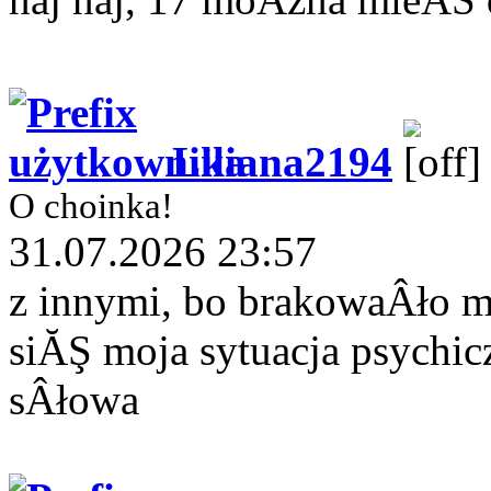
Liliana2194
O choinka!
31.07.2026 23:57
z innymi, bo brakowaÂło 
siĂŞ moja sytuacja psychi
sÂłowa