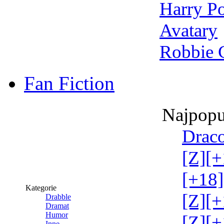
Harry Po
Avatary
Robbie 
Fan Fiction
Najpopu
Draco
[Z][+
[+18]
Kategorie
[Z][+
Drabble
Dramat
Humor
[Z][+
Inne