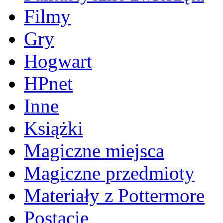
Filmy
Gry
Hogwart
HPnet
Inne
Książki
Magiczne miejsca
Magiczne przedmioty
Materiały z Pottermore
Postacie