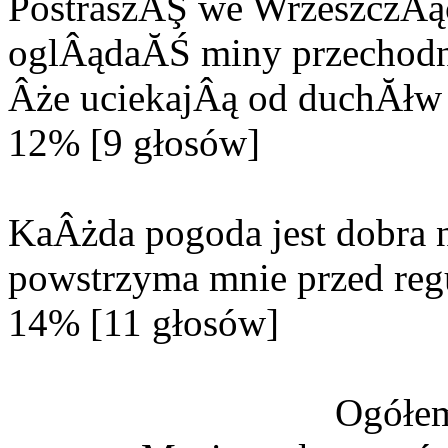
PostraszĂŞ we WrzeszczÂą
oglÂądaĂŚ miny przechodn
Âże uciekajÂą od duchĂłw 
12% [9 głosów]
KaÂżda pogoda jest dobra n
powstrzyma mnie przed reg
14% [11 głosów]
Ogółem