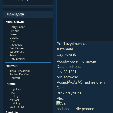
Nawigacja
Menu Główne
Harry Potter
Artykuły
Forum
Galeria
Chat
Profil użytkownika
Facebook
Fan Fiction
Astanada
Współpraca
Użytkownik
Twitter
Daty premier
Podstawowe informacje
Hogwart
Data urodzenia
Tiara Przydziału
luty 28 1991
Puchar Domów
Miejscowość
Hogwart
PosiadÂłoÂśĂŚ nad jeziorem
Pomoc
Dom
Regulamin
Brak przydziału
FAQ
Szukaj
Płeć
Kontakt
Redakcja
Izba Pamięci
Nie podano
Artykuły