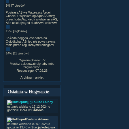
9% [7 głosów]
PostraszĂŞ we WrzeszczÂącej
Chacie. Uwielbiam oglÂądaĂŚ miny
przechodniĂłw, kiedy wydaje im siĂŞ,
Âże uciekajÂą od duchĂłw i upiorĂłw.
12% [9 głosów]
KaÂżda pogoda jest dobra na
Quidditcha. ÂŚnieg nie powstrzyma
mnie przed regularnymi treningami.
14% [11 głosów]
Ogółem głosów: 77
Musisz zalogować się, aby móc
zagłosować.
Rozpoczęto: 07.02.23
Archiwum ankiet
Ostatnio w Hogwarcie
[P]Louise Lainey
ostatnio widziano 17.12.2024 o
godzinie 15:44 w
BÂłonia
Valerie Adams
ostatnio widziano 02.07.2023 o
godzinie 13:40 w
Stacja kolejowa