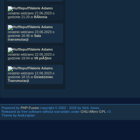
Valerie Adams
ostatnio widziano 27.06.2023 o
godzinie 21:20 w
BÂłonia
Valerie Adams
ostatnio widziano 23.06.2023 o
godzinie 16:46 w
Sala
transmutacji
Valerie Adams
ostatnio widziano 22.06.2023 o
godzinie 19:04 w
VII piĂŞtro
Valerie Adams
ostatnio widziano 12.06.2023 o
godzinie 18:15 w
Dziedziniec
Transmutacji
Powered by
PHP-Fusion
copyright © 2002 - 2026 by Nick Jones.
Released as free software without warranties under
GNU Affero GPL
v3.
Theme by Andrzejster