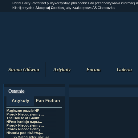
Portal Harry-Potter.net.pl wykorzystuje pliki cookies do przechowywania informacji 
Kliknij przycisk
Akceptuj Cookies
, aby zaakceptowaĂŚ Ciasteczka.
Strona Główna
Artykuły
Forum
Galeria
Ostatnie
Artykuły
Fan Fiction
Magiczne puzzle HP
[NZ]RozdziaÂł 10 cz...
Prorok Niecodzienny ...
[NZ]RozdziaÂł 10 cz...
The House of Gaunt
[NZ]RozdziaÂł 9 cz....
HPnet istnieje napra...
Remus Lupin
Prorok Niecodzienny ...
[NZ]RozdziaÂł 9 cz....
Prorok Niecodzienny ...
[NZ]RozdziaÂł 8 cz....
Historia pod skĂłrÂą...
[NZ]RozdziaÂł 8 cz....
>> Więcej artykułów! <<
>> Więcej fan fiction! <<