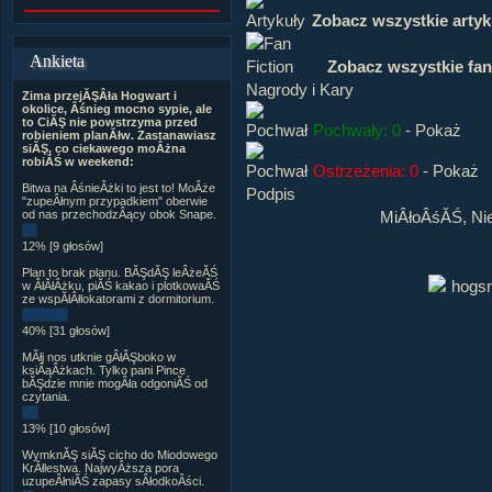
Zobacz wszystkie artyk
Ankieta
Zobacz wszystkie fan
Nagrody i Kary
Zima przejĂŞÂła Hogwart i
okolice, Âśnieg mocno sypie, ale
to CiĂŞ nie powstrzyma przed
Pochwały: 0
-
Pokaż
robieniem planĂłw. Zastanawiasz
siĂŞ, co ciekawego moÂżna
robiĂŚ w weekend:
Ostrzeżenia: 0
-
Pokaż
Bitwa na ÂśnieÂżki to jest to! MoÂże
Podpis
"zupeÂłnym przypadkiem" oberwie
MiÂłoÂśĂŚ, Ni
od nas przechodzÂący obok Snape.
12% [9 głosów]
Plan to brak planu. BĂŞdĂŞ leÂżeĂŚ
w ÂłĂłÂżku, piĂŚ kakao i plotkowaĂŚ
ze wspĂłÂłlokatorami z dormitorium.
40% [31 głosów]
MĂłj nos utknie gÂłĂŞboko w
ksiÂąÂżkach. Tylko pani Pince
bĂŞdzie mnie mogÂła odgoniĂŚ od
czytania.
13% [10 głosów]
WymknĂŞ siĂŞ cicho do Miodowego
KrĂłlestwa. NajwyÂższa pora
uzupeÂłniĂŚ zapasy sÂłodkoÂści.