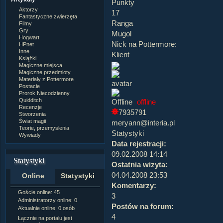
Punkty
Aktorzy
17
Fantastyczne zwierzęta
Ranga
Filmy
Gry
Mugol
Hogwart
Nick na Pottermore:
HPnet
Inne
Klient
Książki
Magiczne miejsca
Magiczne przedmioty
Materiały z Pottermore
Postacie
Prorok Niecodzienny
Quidditch
offline
Recenzje
7935791
Stworzenia
Świat magii
meryann@interia.pl
Teorie, przemyslenia
Statystyki
Wywiady
Data rejestracji:
09.02.2008 14:14
Statystyki
Ostatnia wizyta:
04.04.2008 23:53
Online
Statystyki
Komentarzy:
Goście online: 45
Napisanych artykułów:
1,087
3
Administratorzy online: 0
Dodanych newsów:
10,564
Postów na forum:
Aktualnie online: 0 osób
Zdjęć w galerii:
21,490
4
Tematów na forum:
3,921
Łącznie na portalu jest