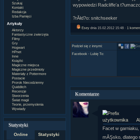
Szukaj
wypowiedzi Radcliffe'a t?umaczo
Kontakt
Redakcja
Izba Pamięci
?rĂłd?o: snitchseeker
Artykuły
Esey
dnia 15.02.2012 15:48 ·
1 komen
Aktorzy
Fantastyczne zwierzęta
Filmy
Gry
Podziel się z innymi:
Hogwart
HPnet
Facebook - Lubię To:
Inne
Książki
Magiczne miejsca
Magiczne przedmioty
Materiały z Pottermore
Postacie
Prorok Niecodzienny
Quidditch
Recenzje
Komentarze
Stworzenia
Świat magii
Teorie, przemyslenia
Wywiady
A
Statystyki
Facet w garniaku
Online
Statystyki
mĂŞsko, dlatego ni