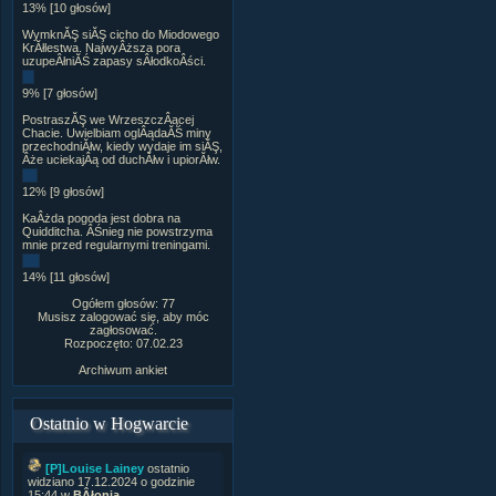
13% [10 głosów]
WymknĂŞ siĂŞ cicho do Miodowego
KrĂłlestwa. NajwyÂższa pora
uzupeÂłniĂŚ zapasy sÂłodkoÂści.
9% [7 głosów]
PostraszĂŞ we WrzeszczÂącej
Chacie. Uwielbiam oglÂądaĂŚ miny
przechodniĂłw, kiedy wydaje im siĂŞ,
Âże uciekajÂą od duchĂłw i upiorĂłw.
12% [9 głosów]
KaÂżda pogoda jest dobra na
Quidditcha. ÂŚnieg nie powstrzyma
mnie przed regularnymi treningami.
14% [11 głosów]
Ogółem głosów: 77
Musisz zalogować się, aby móc
zagłosować.
Rozpoczęto: 07.02.23
Archiwum ankiet
Ostatnio w Hogwarcie
[P]Louise Lainey
ostatnio
widziano 17.12.2024 o godzinie
15:44 w
BÂłonia