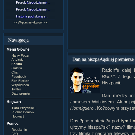
Prorok Niecodzienny ...
[NZ]Rozdział 9 cz.1...
Prorok Niecodzienny ...
[NZ]Rozdział 8 cz.2...
Historia pod skórą z...
[NZ]Rozdział 8 cz.1...
>> Więcej artykułów! <<
>> Więcej fan fiction! <<
Nawigacja
Menu Główne
Harry Potter
Dan na hiszpaĂąskiej premierze
Artykuły
Forum
Galeria
Radcliffe dale
Chat
Black"
. Z tego 
Facebook
Fan Fiction
Hiszpanii.
Współpraca
Twitter
Daty premier
Dan mi?dzy in
Jamesem Watkinsem. Aktor poj
Hogwart
Hormiguero
. Ko?cowym przysta
Tiara Przydziału
Puchar Domów
Hogwart
Dost?pne materia?y pod
tym li
Pomoc
ujrzymy hiszpa?sk? nazw? film
Regulamin
trzy filmiki z nagrania telewizyj
FAQ