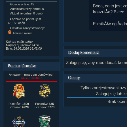
Goście online: 45
Napisanych artykułów:
1,087
Boga, co to jest z
Administratorzy online: 0
Dodanych newsów:
10,564
koszulÂą? Bleee..
Aktualnie online: 0 osób
Zdjęć w galerii:
21,490
Tematów na forum:
3,921
Łącznie na portalu jest
Postów na forum:
319,637
FilmikĂłw oglÂąda
48,158 osób
Komentarzy do materiałów:
Ostatnio zarejestrowany:
222,019
Amelia Lajonet
Rozdanych pochwał:
3,327
Wlepionych ostrzeżeń:
4,170
Rekord osób online:
Najwięcej userów:
1414
Było:
24.05.2026 16:48:00
Dodaj komentarz
Zaloguj się
, aby móc dodać kome
Puchar Domów
Aktualnym mistrzem domów jest
Oceny
GRYFFINDOR
!
Tylko zarejestrowani uż
Zaloguj się
lub
za
Brak ocen
Punktów:
1509
Punktów:
335
uczniów:
4220
uczniów:
3778