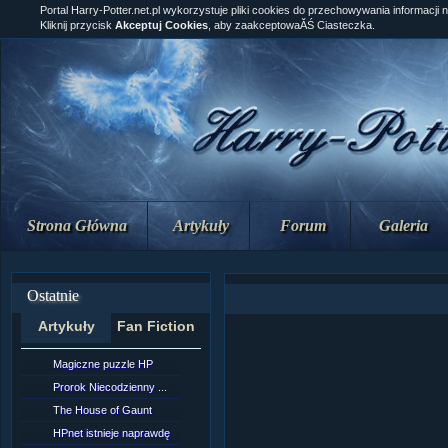
Portal Harry-Potter.net.pl wykorzystuje pliki cookies do przechowywania informacji 
Kliknij przycisk
Akceptuj Cookies
, aby zaakceptowaĂŚ Ciasteczka.
Strona Główna
Artykuły
Forum
Galeria
Ostatnie
Artykuły
Fan Fiction
Magiczne puzzle HP
[NZ]Rozdział 10 cz....
Prorok Niecodzienny ...
[NZ]Rozdział 10 cz....
The House of Gaunt
[NZ]Rozdział 9 cz.2...
HPnet istnieje naprawdę
Remus Lupin