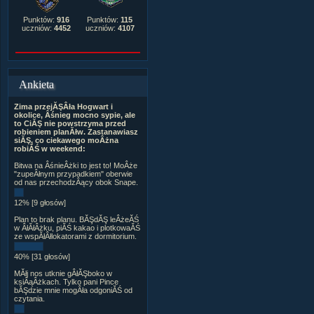
Punktów:
916
Punktów:
115
uczniów:
4452
uczniów:
4107
Ankieta
Zima przejĂŞÂła Hogwart i
okolice, Âśnieg mocno sypie, ale
to CiĂŞ nie powstrzyma przed
robieniem planĂłw. Zastanawiasz
siĂŞ, co ciekawego moÂżna
robiĂŚ w weekend:
Bitwa na ÂśnieÂżki to jest to! MoÂże
"zupeÂłnym przypadkiem" oberwie
od nas przechodzÂący obok Snape.
12% [9 głosów]
Plan to brak planu. BĂŞdĂŞ leÂżeĂŚ
w ÂłĂłÂżku, piĂŚ kakao i plotkowaĂŚ
ze wspĂłÂłlokatorami z dormitorium.
40% [31 głosów]
MĂłj nos utknie gÂłĂŞboko w
ksiÂąÂżkach. Tylko pani Pince
bĂŞdzie mnie mogÂła odgoniĂŚ od
czytania.