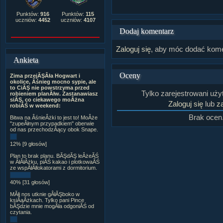
Punktów:
916
Punktów:
115
uczniów:
4452
uczniów:
4107
Dodaj komentarz
Zaloguj się
, aby móc dodać kome
Ankieta
Oceny
Zima przejĂŞÂła Hogwart i
okolice, Âśnieg mocno sypie, ale
to CiĂŞ nie powstrzyma przed
Tylko zarejestrowani uż
robieniem planĂłw. Zastanawiasz
siĂŞ, co ciekawego moÂżna
Zaloguj się
lub
za
robiĂŚ w weekend:
Brak ocen
Bitwa na ÂśnieÂżki to jest to! MoÂże
"zupeÂłnym przypadkiem" oberwie
od nas przechodzÂący obok Snape.
12% [9 głosów]
Plan to brak planu. BĂŞdĂŞ leÂżeĂŚ
w ÂłĂłÂżku, piĂŚ kakao i plotkowaĂŚ
ze wspĂłÂłlokatorami z dormitorium.
40% [31 głosów]
MĂłj nos utknie gÂłĂŞboko w
ksiÂąÂżkach. Tylko pani Pince
bĂŞdzie mnie mogÂła odgoniĂŚ od
czytania.