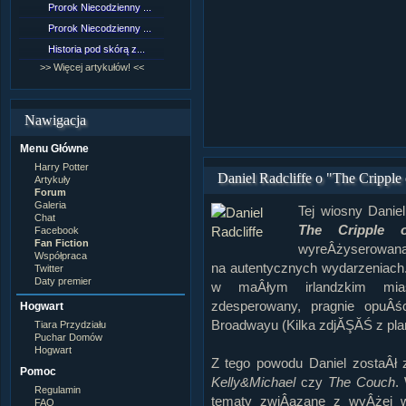
Prorok Niecodzienny ...
[NZ]Rozdział 9 cz.1...
Prorok Niecodzienny ...
[NZ]Rozdział 8 cz.2...
Historia pod skórą z...
[NZ]Rozdział 8 cz.1...
>> Więcej artykułów! <<
>> Więcej fan fiction! <<
Nawigacja
Menu Główne
Harry Potter
Daniel Radcliffe o "The Cripple
Artykuły
Forum
Galeria
Tej wiosny Danie
Chat
The Cripple o
Facebook
Fan Fiction
wyreÂżyserowana
Współpraca
na autentycznych wydarzeniach
Twitter
Daty premier
w maÂłym irlandzkim mias
zdesperowany, pragnie opuÂ
Hogwart
Broadwayu (Kilka zdjĂŞĂŚ z plan
Tiara Przydziału
Puchar Domów
Hogwart
Z tego powodu Daniel zostaÂł
Pomoc
Kelly&Michael
czy
The Couch
.
Regulamin
tematy zwiÂązane z wyÂżej 
FAQ