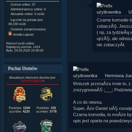
Goście online: 37
Napisanych artykułów:
1,087
Administratorzy online: 0
Dodanych newsów:
10,564
U
Aktualnie online: 0 osób
Zdjęć w galerii:
21,490
Tematów na forum:
3,921
Czarne komedie ba
Łącznie na portalu jest
Postów na forum:
319,637
48,158 osób
zobaczĂŞ. Jeszcze
Komentarzy do materiałów:
Ostatnio zarejestrowany:
( np. za tydzieĂą 
222,019
Amelia Lajonet
Rozdanych pochwał:
3,327
ujrzĂŞ, ale odnos
Wlepionych ostrzeżeń:
4,170
Rekord osób online:
nie zobaczyÂł.
Najwięcej userów:
1414
Było:
24.05.2026 16:48:00
Puchar Domów
Hermiona Jus
Aktualnym mistrzem domów jest
GRYFFINDOR
!
Mniszek przeraÂża mnie to, z
zrezygnowaĂŚ ;___; Podziwi
A co do newsa.
Super, Âże Daniel siĂŞ rozwij
Punktów:
1509
Punktów:
335
uczniów:
4220
uczniów:
3778
Czarna komedia, to moÂże b
opis jest oparta na prawdziwy