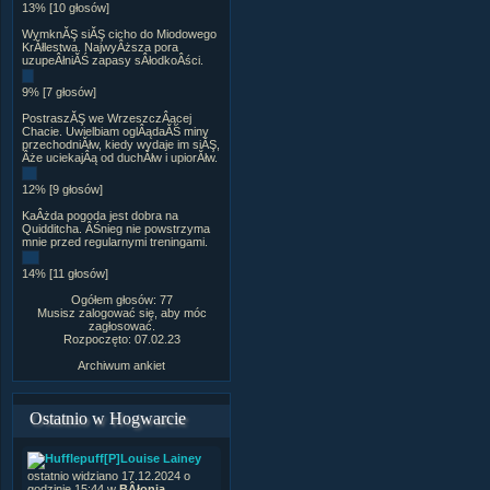
13% [10 głosów]
WymknĂŞ siĂŞ cicho do Miodowego
KrĂłlestwa. NajwyÂższa pora
uzupeÂłniĂŚ zapasy sÂłodkoÂści.
9% [7 głosów]
PostraszĂŞ we WrzeszczÂącej
Chacie. Uwielbiam oglÂądaĂŚ miny
przechodniĂłw, kiedy wydaje im siĂŞ,
Âże uciekajÂą od duchĂłw i upiorĂłw.
12% [9 głosów]
KaÂżda pogoda jest dobra na
Quidditcha. ÂŚnieg nie powstrzyma
mnie przed regularnymi treningami.
14% [11 głosów]
Ogółem głosów: 77
Musisz zalogować się, aby móc
zagłosować.
Rozpoczęto: 07.02.23
Archiwum ankiet
Ostatnio w Hogwarcie
[P]Louise Lainey
ostatnio widziano 17.12.2024 o
godzinie 15:44 w
BÂłonia