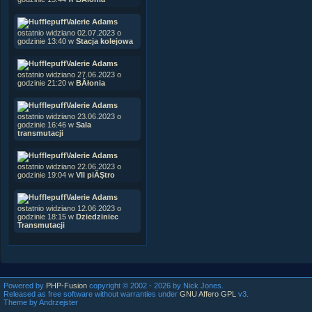
Valerie Adams
ostatnio widziano 02.07.2023 o
godzinie 13:40 w
Stacja kolejowa
Valerie Adams
ostatnio widziano 27.06.2023 o
godzinie 21:20 w
BÂłonia
Valerie Adams
ostatnio widziano 23.06.2023 o
godzinie 16:46 w
Sala
transmutacji
Valerie Adams
ostatnio widziano 22.06.2023 o
godzinie 19:04 w
VII piĂŞtro
Valerie Adams
ostatnio widziano 12.06.2023 o
godzinie 18:15 w
Dziedziniec
Transmutacji
Powered by
PHP-Fusion
copyright © 2002 - 2026 by Nick Jones.
Released as free software without warranties under
GNU Affero GPL
v3.
Theme by Andrzejster