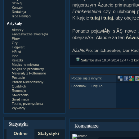
Szukaj
najgorszym Âżarcie primaaprili
Kontakt
Frankensteina
czy o ulubionej 
Redakcja
Izba Pamięci
Klikajcie
tutaj
i
tutaj
, aby obejrze
Artykuły
Aktorzy
Ponadto pojawiÂły siĂŞ nowe
Fantastyczne zwierzęta
obejrzeĂŚ, Âłapcie za ten
Âświs
Filmy
Gry
Hogwart
ÂŹrĂłdÂło: SnitchSeeker, DanRadl
HPnet
Inne
Salambe
dnia 18.04.2014 12:47 ·
2 ko
Książki
Magiczne miejsca
Magiczne przedmioty
Materiały z Pottermore
Postacie
Podziel się z innymi:
Prorok Niecodzienny
Facebook - Lubię To:
Quidditch
Recenzje
Stworzenia
Świat magii
Teorie, przemyslenia
Wywiady
Statystyki
Komentarze
Online
Statystyki