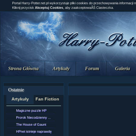
Portal Harry-Potter.net.pl wykorzystuje pliki cookies do przechowywania informacji 
Kliknij przycisk
Akceptuj Cookies
, aby zaakceptowaĂŚ Ciasteczka.
Strona Główna
Artykuły
Forum
Galeria
Ostatnie
Artykuły
Fan Fiction
Magiczne puzzle HP
[NZ]Rozdział 10 cz....
Prorok Niecodzienny ...
[NZ]Rozdział 10 cz....
The House of Gaunt
[NZ]Rozdział 9 cz.2...
HPnet istnieje naprawdę
Remus Lupin