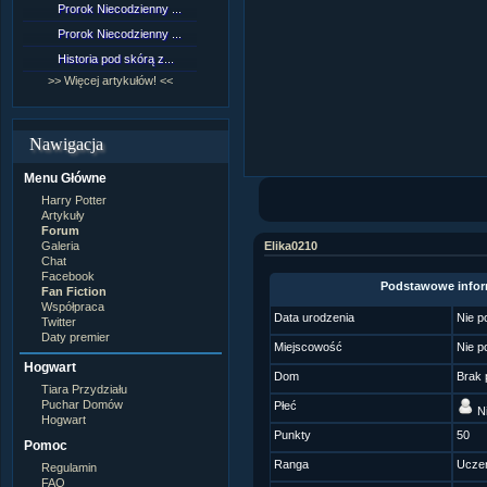
Prorok Niecodzienny ...
[NZ]Rozdział 9 cz.1...
Prorok Niecodzienny ...
[NZ]Rozdział 8 cz.2...
Historia pod skórą z...
[NZ]Rozdział 8 cz.1...
>> Więcej artykułów! <<
>> Więcej fan fiction! <<
Nawigacja
Menu Główne
Harry Potter
Artykuły
Forum
Galeria
Elika0210
Chat
Facebook
Podstawowe infor
Fan Fiction
Współpraca
Data urodzenia
Nie p
Twitter
Daty premier
Miejscowość
Nie p
Hogwart
Dom
Brak 
Tiara Przydziału
Puchar Domów
Płeć
Ni
Hogwart
Punkty
50
Pomoc
Ranga
Ucze
Regulamin
FAQ