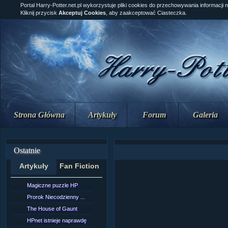
Portal Harry-Potter.net.pl wykorzystuje pliki cookies do przechowywania informacji 
Kliknij przycisk
Akceptuj Cookies
, aby zaakceptować Ciasteczka.
Strona Główna
Artykuły
Forum
Galeria
Ostatnie
Artykuły
Fan Fiction
Magiczne puzzle HP
[NZ]Rozdział 10 cz....
Prorok Niecodzienny ...
[NZ]Rozdział 10 cz....
The House of Gaunt
[NZ]Rozdział 9 cz.2...
HPnet istnieje naprawdę
Remus Lupin