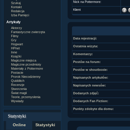
Nick na Pottermore:
Szukaj
Kontakt
Klient
Redakcja
Izba Pamięci
Artykuły
Aktorzy
Fantastyczne zwierzęta
Filmy
Data rejestracji:
Gry
Hogwart
Ostatnia wizyta:
HPnet
Inne
Komentarzy:
Książki
Magiczne miejsca
Postów na forum:
Magiczne przedmioty
Materiały z Pottermore
Postów w shoutboxie:
Postacie
Prorok Niecodzienny
Napisanych artykułów:
Quidditch
Recenzje
Napisanych newsów:
Stworzenia
Świat magii
Dodanych zdjęć:
Teorie, przemyslenia
Wywiady
Dodanych Fan Fiction:
Punkty zdobyte dla domu:
Statystyki
Online
Statystyki