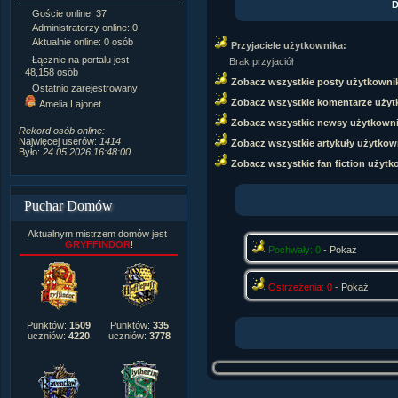
D
Goście online: 37
Napisanych artykułów:
1,087
Administratorzy online: 0
Dodanych newsów:
10,564
Aktualnie online: 0 osób
Zdjęć w galerii:
21,490
Przyjaciele użytkownika:
Tematów na forum:
3,921
Łącznie na portalu jest
Brak przyjaciół
Postów na forum:
319,637
48,158 osób
Zobacz wszystkie posty użytkowni
Komentarzy do materiałów:
Ostatnio zarejestrowany:
222,019
Zobacz wszystkie komentarze użyt
Amelia Lajonet
Rozdanych pochwał:
3,327
Zobacz wszystkie newsy użytkown
Wlepionych ostrzeżeń:
4,170
Rekord osób online:
Najwięcej userów:
1414
Zobacz wszystkie artykuły użytkow
Było:
24.05.2026 16:48:00
Zobacz wszystkie fan fiction użytk
Puchar Domów
Aktualnym mistrzem domów jest
GRYFFINDOR
!
Pochwały: 0
-
Pokaż
Ostrzeżenia: 0
-
Pokaż
Punktów:
1509
Punktów:
335
uczniów:
4220
uczniów:
3778