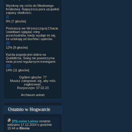
Wymknę się cicho do Miodowego
Królestwa. Najwyższa pora uzupełnić
zapasy słodkości.
9% [7 głosów]
Postraszę we Wrzeszczącej Chacie.
Uwielbiam oglądać miny
przechodniów, kiedy wydaje im się,
że uciekają od duchów i upiorów.
12% [9 głosów]
Każda pogoda jest dobra na
Quidditcha. Śnieg nie powstrzyma
mnie przed regularnymi treningami.
14% [11 głosów]
Ogółem głosów: 77
Musisz zalogować się, aby móc
zagłosować.
Rozpoczęto: 07.02.23
Archiwum ankiet
Ostatnio w Hogwarcie
[P]Louise Lainey
ostatnio
widziano 17.12.2024 o godzinie
15:44 w
Błonia