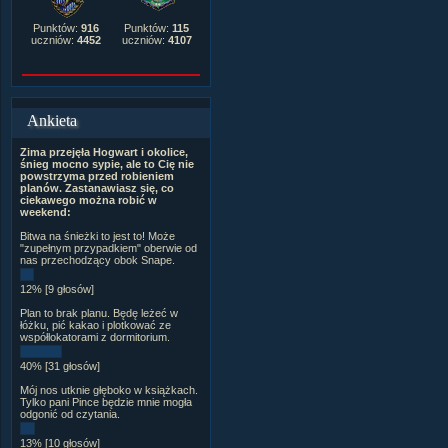
Punktów:
916
Punktów:
115
uczniów:
4452
uczniów:
4107
Ankieta
Zima przejęła Hogwart i okolice,
śnieg mocno sypie, ale to Cię nie
powstrzyma przed robieniem
planów. Zastanawiasz się, co
ciekawego można robić w
weekend:
Bitwa na śnieżki to jest to! Może
"zupełnym przypadkiem" oberwie od
nas przechodzący obok Snape.
12% [9 głosów]
Plan to brak planu. Będę leżeć w
łóżku, pić kakao i plotkować ze
współlokatorami z dormitorium.
40% [31 głosów]
Mój nos utknie głęboko w książkach.
Tylko pani Pince będzie mnie mogła
odgonić od czytania.
13% [10 głosów]