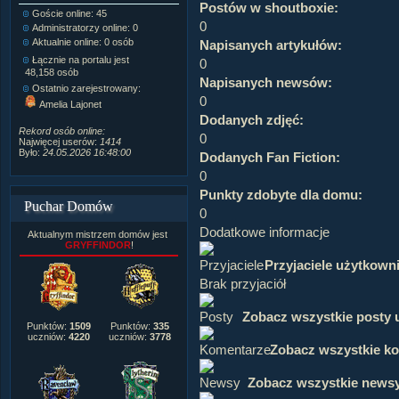
Postów w shoutboxie:
Goście online: 45
Napisanych artykułów:
1,087
0
Administratorzy online: 0
Dodanych newsów:
10,564
Aktualnie online: 0 osób
Zdjęć w galerii:
21,490
Napisanych artykułów:
Tematów na forum:
3,921
Łącznie na portalu jest
0
Postów na forum:
319,637
48,158 osób
Napisanych newsów:
Komentarzy do materiałów:
Ostatnio zarejestrowany:
222,019
0
Amelia Lajonet
Rozdanych pochwał:
3,327
Dodanych zdjęć:
Wlepionych ostrzeżeń:
4,170
Rekord osób online:
0
Najwięcej userów:
1414
Było:
24.05.2026 16:48:00
Dodanych Fan Fiction:
0
Punkty zdobyte dla domu:
Puchar Domów
0
Dodatkowe informacje
Aktualnym mistrzem domów jest
GRYFFINDOR
!
Przyjaciele użytkown
Brak przyjaciół
Zobacz wszystkie posty 
Punktów:
1509
Punktów:
335
uczniów:
4220
uczniów:
3778
Zobacz wszystkie k
Zobacz wszystkie news