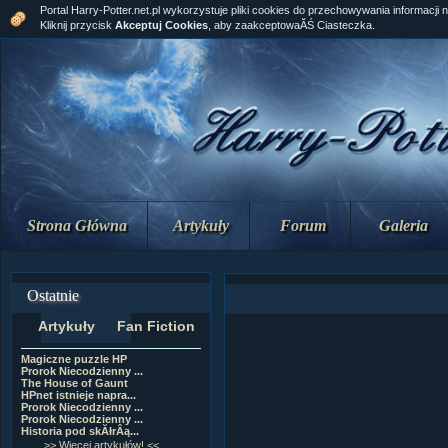
Portal Harry-Potter.net.pl wykorzystuje pliki cookies do przechowywania informacji 
Kliknij przycisk
Akceptuj Cookies
, aby zaakceptowaĂŚ Ciasteczka.
Strona Główna
Artykuły
Forum
Galeria
Ostatnie
Artykuły
Fan Fiction
Magiczne puzzle HP
[NZ]RozdziaÂł 10 cz...
Prorok Niecodzienny ...
[NZ]RozdziaÂł 10 cz...
The House of Gaunt
[NZ]RozdziaÂł 9 cz....
HPnet istnieje napra...
Remus Lupin
Prorok Niecodzienny ...
[NZ]RozdziaÂł 9 cz....
Prorok Niecodzienny ...
[NZ]RozdziaÂł 8 cz....
Historia pod skĂłrÂą...
[NZ]RozdziaÂł 8 cz....
>> Więcej artykułów! <<
>> Więcej fan fiction! <<