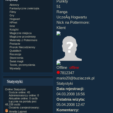
Punkty
Aktorzy
51
Fantastyczne zwierzęta
Ranga
Filmy
Gry
UczeĂą Hogwartu
Hogwart
Nick na Pottermore:
HPnet
Inne
Klient
Książki
Magiczne miejsca
Magiczne przedmioty
Materiały z Pottermore
Postacie
Prorok Niecodzienny
Quidditch
Recenzje
Stworzenia
Świat magii
Teorie, przemyslenia
offline
Wywiady
7812347
mario20@buziaczek.pl
Statystyki
Statystyki
Data rejestracji:
Online
Statystyki
Goście online: 45
04.03.2008 16:56
Administratorzy online: 0
Aktualnie online: 0 osób
Ostatnia wizyta:
Łącznie na portalu jest
05.04.2008 12:47
48,158 osób
Ostatnio zarejestrowany:
Komentarzy:
Amelia Lajonet