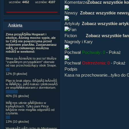
Zobacz wszystkie k
uczniów:
4452
uczniów:
4107
Zobacz wszystkie news
Zobacz wszystkie artyk
Ankieta
Zima przejĂŞÂła Hogwart i
Zobacz wszystkie fan
okolice, Âśnieg mocno sypie, ale
Nagrody i Kary
to CiĂŞ nie powstrzyma przed
robieniem planĂłw. Zastanawiasz
siĂŞ, co ciekawego moÂżna
Pochwały: 0
-
Pokaż
robiĂŚ w weekend:
Bitwa na ÂśnieÂżki to jest to! MoÂże
"zupeÂłnym przypadkiem" oberwie
Ostrzeżenia: 0
-
Pokaż
od nas przechodzÂący obok Snape.
Podpis
12% [9 głosów]
Kasa na przechowanie...tylko do G
Plan to brak planu. BĂŞdĂŞ leÂżeĂŚ
w ÂłĂłÂżku, piĂŚ kakao i plotkowaĂŚ
ze wspĂłÂłlokatorami z dormitorium.
40% [31 głosów]
MĂłj nos utknie gÂłĂŞboko w
ksiÂąÂżkach. Tylko pani Pince
bĂŞdzie mnie mogÂła odgoniĂŚ od
czytania.
13% [10 głosów]
WymknĂŞ siĂŞ cicho do Miodowego