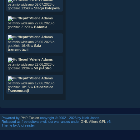
ostatnio widziano 02.07.2023 o
godzinie 13:40 w
Stacja kolejowa
Valerie Adams
ostatnio widziano 27.06.2023 o
godzinie 21:20 w
BÂłonia
Valerie Adams
ostatnio widziano 23.06.2023 o
godzinie 16:46 w
Sala
transmutacji
Valerie Adams
ostatnio widziano 22.06.2023 o
godzinie 19:04 w
VII piĂŞtro
Valerie Adams
ostatnio widziano 12.06.2023 o
godzinie 18:15 w
Dziedziniec
Transmutacji
Powered by
PHP-Fusion
copyright © 2002 - 2026 by Nick Jones.
Released as free software without warranties under
GNU Affero GPL
v3.
Theme by Andrzejster