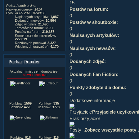
15
Rekord osób online:
Postów na forum:
Najwięcej userów:
1414
Było:
24.05.2026 16:48:00
0
Napisanych artykułów:
1,087
Dodanych newsów:
10,564
Postów w shoutboxie:
Zdjęć w galerii:
21,490
0
Tematów na forum:
3,921
Postów na forum:
319,637
Napisanych artykułów:
Komentarzy do materiałów:
222,019
0
Rozdanych pochwał:
3,327
Wlepionych ostrzeżeń:
4,170
Napisanych newsów:
0
Dodanych zdjęć:
Puchar Domów
0
Aktualnym mistrzem domów jest
Dodanych Fan Fiction:
GRYFFINDOR
!
0
Punkty zdobyte dla domu:
0
Dodatkowe informacje
Punktów:
1509
Punktów:
335
uczniów:
4220
uczniów:
3778
Przyjaciele użytkown
Brak przyjaciół
Zobacz wszystkie posty 
Punktów:
916
Punktów:
115