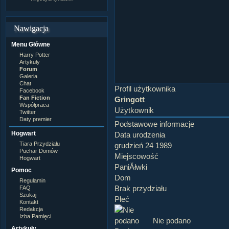
Nawigacja
Menu Główne
Harry Potter
Artykuły
Forum
Galeria
Chat
Profil użytkownika
Facebook
Fan Fiction
Gringott
Współpraca
Użytkownik
Twitter
Daty premier
Podstawowe informacje
Hogwart
Data urodzenia
Tiara Przydziału
grudzień 24 1989
Puchar Domów
Miejscowość
Hogwart
PaniĂłwki
Pomoc
Dom
Regulamin
Brak przydziału
FAQ
Szukaj
Płeć
Kontakt
Redakcja
Izba Pamięci
Nie podano
Artykuły