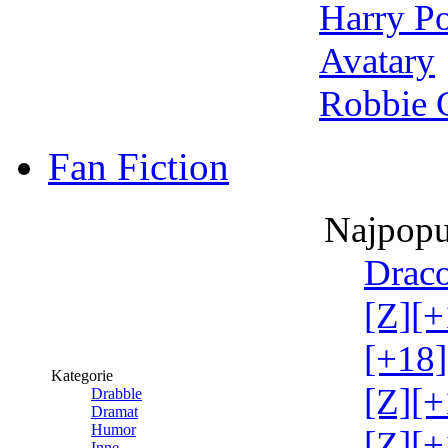
Harry Po
Avatary
Robbie 
Fan Fiction
Najpopu
Draco
[Z][+
[+18]
Kategorie
[Z][+
Drabble
Dramat
Humor
[Z][+
Inne