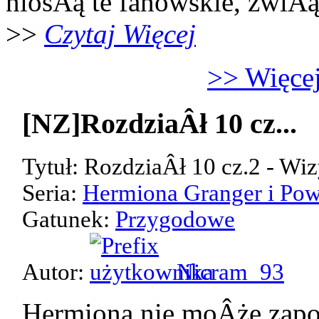
niosÂą te fanowskie, zwiÂ
>>
Czytaj Więcej
>> Więcej
[NZ]RozdziaÂł 10 cz...
Tytuł: RozdziaÂł 10 cz.2 - Wiz
Seria:
Hermiona Granger i Pow
Gatunek:
Przygodowe
Autor:
Nicram_93
Hermiona nie moÂże zap