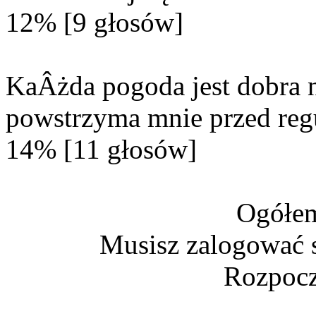
12% [9 głosów]
KaÂżda pogoda jest dobra n
powstrzyma mnie przed reg
14% [11 głosów]
Ogółem
Musisz zalogować s
Rozpocz