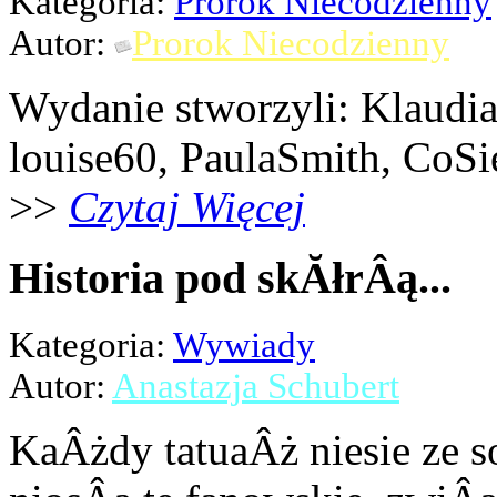
Kategoria:
Prorok Niecodzienny
Autor:
Prorok Niecodzienny
Wydanie stworzyli: Klaudi
louise60, PaulaSmith, CoSi
>>
Czytaj Więcej
Historia pod skĂłrÂą...
Kategoria:
Wywiady
Autor:
Anastazja Schubert
KaÂżdy tatuaÂż niesie ze s