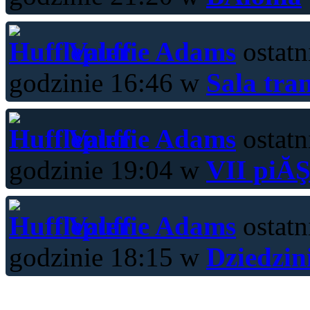
Valerie Adams
ostatn
godzinie 16:46 w
Sala tra
Valerie Adams
ostatn
godzinie 19:04 w
VII piĂŞ
Valerie Adams
ostatn
godzinie 18:15 w
Dziedzin