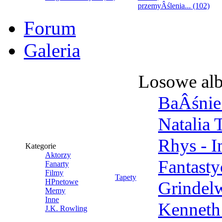
przemyÂślenia... (102)
Forum
Galeria
Losowe al
BaÂśnie 
Natalia 
Rhys - 
Kategorie
Aktorzy
Fantast
Fanarty
Filmy
Tapety
HPnetowe
Grindel
Memy
Inne
Kenneth
J.K. Rowling