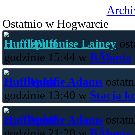
Archi
Ostatnio w Hogwarcie
[P]Louise Lainey
ost
godzinie 15:44 w
BÂłonia
Valerie Adams
ostatn
godzinie 13:40 w
Stacja k
Valerie Adams
ostatn
godzinie 21:20 w
BÂłonia