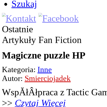
Szukaj
Ostatnie
Artykuły
Fan Fiction
Magiczne puzzle HP
Kategoria:
Inne
Autor:
Smierciojadek
WspĂłÂłpraca z Tactic Ga
>>
Czytaj Więcej