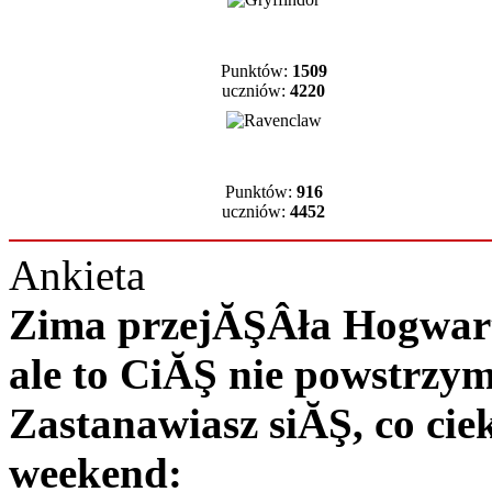
Punktów:
1509
uczniów:
4220
Punktów:
916
uczniów:
4452
Ankieta
Zima przejĂŞÂła Hogwart 
ale to CiĂŞ nie powstrzy
Zastanawiasz siĂŞ, co c
weekend: