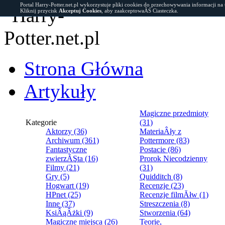
Portal Harry-Potter.net.pl wykorzystuje pliki cookies do przechowywania informacji na
Kliknij przycisk
Akceptuj Cookies
, aby zaakceptowaĂŚ Ciasteczka.
Strona Główna
Artykuły
Magiczne przedmioty
Kategorie
(31)
Aktorzy (36)
MateriaÂły z
Archiwum (361)
Pottermore (83)
Fantastyczne
Postacie (86)
zwierzĂŞta (16)
Prorok Niecodzienny
Filmy (21)
(31)
Gry (5)
Quidditch (8)
Hogwart (19)
Recenzje (23)
HPnet (25)
Recenzje filmĂłw (1)
Inne (37)
Streszczenia (8)
KsiÂąÂżki (9)
Stworzenia (64)
Magiczne miejsca (26)
Teorie,