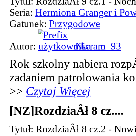
Tytuł: RozdziaÂł 9 cz.1 - Noc
Seria:
Hermiona Granger i Pow
Gatunek:
Przygodowe
Autor:
Nicram_93
Rok szkolny nabiera rozp
zadaniem patrolowania kor
>>
Czytaj Więcej
[NZ]RozdziaÂł 8 cz....
Tytuł: RozdziaÂł 8 cz.2 - Now