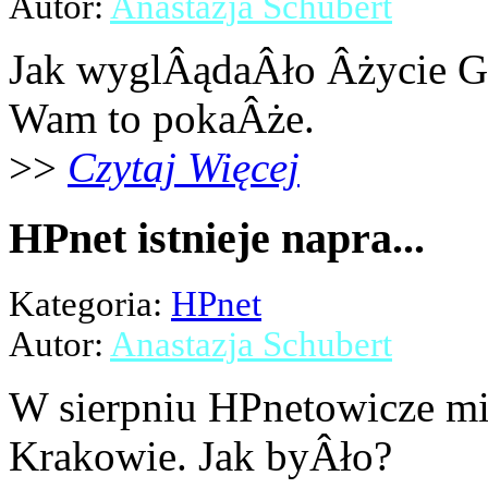
Autor:
Anastazja Schubert
Jak wyglÂądaÂło Âżycie G
Wam to pokaÂże.
>>
Czytaj Więcej
HPnet istnieje napra...
Kategoria:
HPnet
Autor:
Anastazja Schubert
W sierpniu HPnetowicze mi
Krakowie. Jak byÂło?