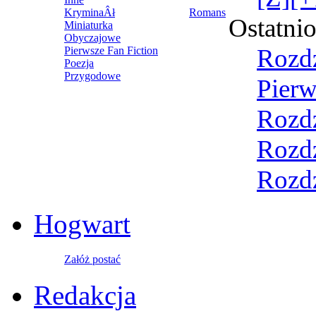
KryminaÂł
Romans
Ostatni
Miniaturka
Obyczajowe
Rozdz
Pierwsze Fan Fiction
Poezja
Przygodowe
Pierw
Rozdz
Rozdz
Rozdz
Hogwart
Załóż postać
Redakcja