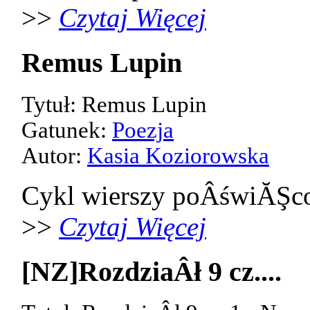
>>
Czytaj Więcej
Remus Lupin
Tytuł: Remus Lupin
Gatunek:
Poezja
Autor:
Kasia Koziorowska
Cykl wierszy poÂświĂŞco
>>
Czytaj Więcej
[NZ]RozdziaÂł 9 cz....