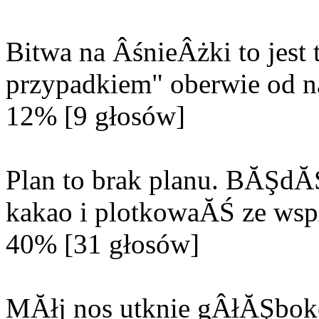
Bitwa na ÂśnieÂżki to jes
przypadkiem" oberwie od n
12% [9 głosów]
Plan to brak planu. BĂŞd
kakao i plotkowaĂŚ ze wsp
40% [31 głosów]
MĂłj nos utknie gÂłĂŞbok