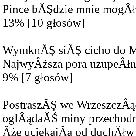
Pince bĂŞdzie mnie mogÂła
13% [10 głosów]
WymknĂŞ siĂŞ cicho do M
NajwyÂższa pora uzupeÂłn
9% [7 głosów]
PostraszĂŞ we WrzeszczÂą
oglÂądaĂŚ miny przechodn
Âże uciekajÂą od duchĂłw 