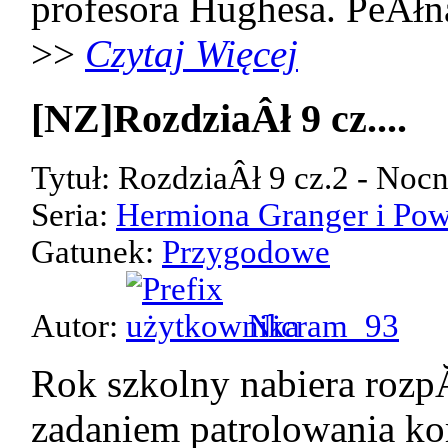
profesora Hughesa. PeÂłn
>>
Czytaj Więcej
[NZ]RozdziaÂł 9 cz....
Tytuł: RozdziaÂł 9 cz.2 - Noc
Seria:
Hermiona Granger i Pow
Gatunek:
Przygodowe
Autor:
Nicram_93
Rok szkolny nabiera rozp
zadaniem patrolowania kor