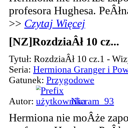
profesora Hughesa. PeÂłn
>>
Czytaj Więcej
[NZ]RozdziaÂł 10 cz...
Tytuł: RozdziaÂł 10 cz.1 - Wiz
Seria:
Hermiona Granger i Pow
Gatunek:
Przygodowe
Autor:
Nicram_93
Hermiona nie moÂże zap