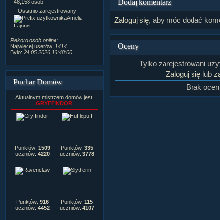
Dodaj komentarz
Postów na forum:
319,637
48,158 osób
Komentarzy do materiałów:
Ostatnio zarejestrowany:
222,019
Amelia
Zaloguj się
, aby móc dodać kome
Rozdanych pochwał:
3,327
Lajonet
Wlepionych ostrzeżeń:
4,170
Rekord osób online:
Oceny
Najwięcej userów:
1414
Było:
24.05.2026 16:48:00
Tylko zarejestrowani uż
Zaloguj się
lub
za
Puchar Domów
Brak ocen
Aktualnym mistrzem domów jest
GRYFFINDOR
!
Punktów:
1509
Punktów:
335
uczniów:
4220
uczniów:
3778
Punktów:
916
Punktów:
115
uczniów:
4452
uczniów:
4107