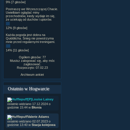
9% [7 głosów]
Postraszę we Wrzeszczącej Chacie.
Uwielbiam oglądać miny
przechodniów, kiedy wydaje im się,
że uciekają od duchów i upiorów.
12% [9 głosów]
Każda pogoda jest dobra na
Quidditcha. Śnieg nie powstrzyma
mnie przed regularnymi treningami.
14% [11 głosów]
Ogółem głosów: 77
Musisz zalogować się, aby móc
zagłosować.
Rozpoczęto: 07.02.23
Archiwum ankiet
Ostatnio w Hogwarcie
[P]Louise Lainey
ostatnio widziano 17.12.2024 o
godzinie 15:44 w
Błonia
Valerie Adams
ostatnio widziano 02.07.2023 o
godzinie 13:40 w
Stacja kolejowa