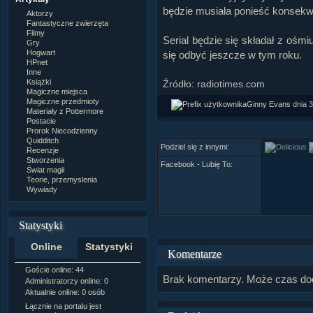
będzie musiała ponieść konsekw
Aktorzy
Fantastyczne zwierzęta
Filmy
Serial będzie się składał z ośm
Gry
Hogwart
się odbyć jeszcze w tym roku.
HPnet
Inne
Książki
Źródło: radiotimes.com
Magiczne miejsca
Magiczne przedmioty
Ginny Evans
dnia 3
Materiały z Pottermore
Postacie
Prorok Niecodzienny
Quidditch
Podziel się z innymi:
Recenzje
Stworzenia
Facebook - Lubię To:
Świat magii
Teorie, przemyslenia
Wywiady
Statystyki
Online
Statystyki
Komentarze
Goście online: 44
Napisanych artykułów:
1,087
Brak komentarzy. Może czas do
Administratorzy online: 0
Dodanych newsów:
10,564
Aktualnie online: 0 osób
Zdjęć w galerii:
21,490
Tematów na forum:
3,921
Łącznie na portalu jest