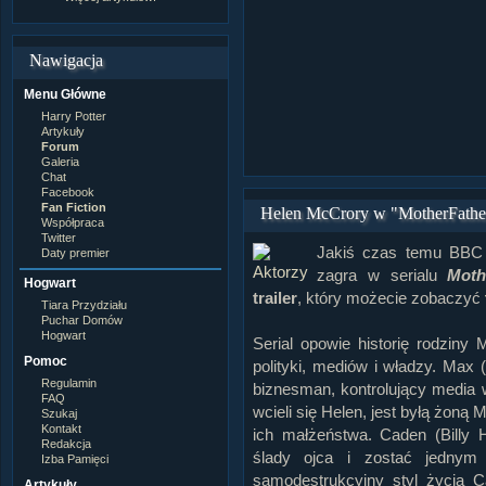
Nawigacja
Menu Główne
Harry Potter
Artykuły
Forum
Galeria
Chat
Facebook
Fan Fiction
Helen McCrory w "MotherFatherS
Współpraca
Twitter
Jakiś czas temu BBC 
Daty premier
zagra w serialu
Moth
Hogwart
trailer
, który możecie zobaczyć
Tiara Przydziału
Puchar Domów
Hogwart
Serial opowie historię rodziny
Pomoc
polityki, mediów i władzy. Max
Regulamin
biznesman, kontrolujący media 
FAQ
wcieli się Helen, jest byłą żoną
Szukaj
Kontakt
ich małżeństwa. Caden (Billy 
Redakcja
ślady ojca i zostać jednym 
Izba Pamięci
samodestrukcyjny styl życia C
Artykuły