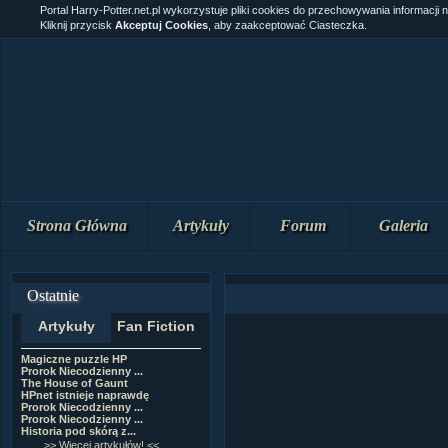
Portal Harry-Potter.net.pl wykorzystuje pliki cookies do przechowywania informacji 
Kliknij przycisk
Akceptuj Cookies
, aby zaakceptować Ciasteczka.
Strona Główna
Artykuły
Forum
Galeria
Ostatnie
Artykuły
Fan Fiction
Magiczne puzzle HP
[NZ]Rozdział 10 cz....
Prorok Niecodzienny ...
[NZ]Rozdział 10 cz....
The House of Gaunt
[NZ]Rozdział 9 cz.2...
HPnet istnieje naprawdę
Remus Lupin
Prorok Niecodzienny ...
[NZ]Rozdział 9 cz.1...
Prorok Niecodzienny ...
[NZ]Rozdział 8 cz.2...
Historia pod skórą z...
[NZ]Rozdział 8 cz.1...
>> Więcej artykułów! <<
>> Więcej fan fiction! <<