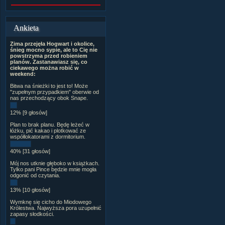
Ankieta
Zima przejęła Hogwart i okolice,
śnieg mocno sypie, ale to Cię nie
powstrzyma przed robieniem
planów. Zastanawiasz się, co
ciekawego można robić w
weekend:
Bitwa na śnieżki to jest to! Może
"zupełnym przypadkiem" oberwie od
nas przechodzący obok Snape.
12% [9 głosów]
Plan to brak planu. Będę leżeć w
łóżku, pić kakao i plotkować ze
współlokatorami z dormitorium.
40% [31 głosów]
Mój nos utknie głęboko w książkach.
Tylko pani Pince będzie mnie mogła
odgonić od czytania.
13% [10 głosów]
Wymknę się cicho do Miodowego
Królestwa. Najwyższa pora uzupełnić
zapasy słodkości.