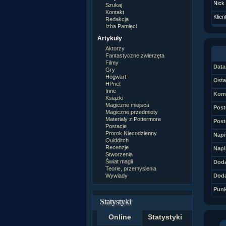
Nick
Szukaj
Kontakt
Klien
Redakcja
Izba Pamięci
Artykuły
Aktorzy
Fantastyczne zwierzęta
Filmy
Data 
Gry
Hogwart
Osta
HPnet
Inne
Kome
Książki
Magiczne miejsca
Post
Magiczne przedmioty
Materiały z Pottermore
Post
Postacie
Prorok Niecodzienny
Napi
Quidditch
Recenzje
Napi
Stworzenia
Świat magii
Doda
Teorie, przemyslenia
Wywiady
Doda
Punk
Statystyki
Online
Statystyki