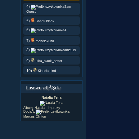
4)
Sam
Quest
5)
Shanti Black
6)
A.
7)
monciakund
8)
ania919
9)
ulka_black_potter
10)
Klaudia Lind
Losowe zdjĂŞcie
Natalia Tena
Album:
Natalia - Imprezy
DodaÂł:
Marcus Clinton