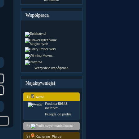
Współpraca
Wszystkie współprace
Najaktywniejsi
1)
Alette
Posiada
59643
punktów.
Przejdź do profilu
2)
fuerte
3)
Katherine_Pierce