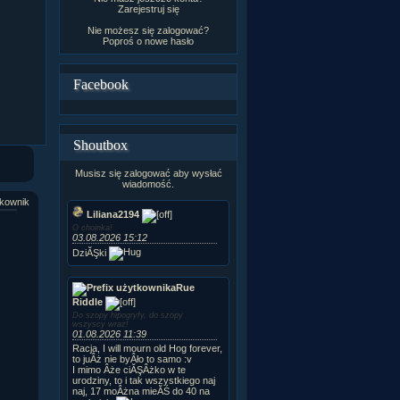
Zarejestruj się
Nie możesz się zalogować?
Poproś o
nowe hasło
Facebook
Shoutbox
Musisz się zalogować aby wysłać
wiadomość.
kownik
Liliana2194
O choinka!
03.08.2026 15:12
DziĂŞki
Rue
Riddle
Do szopy hipogryfy, do szopy
wszyscy wraz!
01.08.2026 11:39
Racja, I will mourn old Hog forever,
to juÂż nie byÂło to samo :v
I mimo Âże ciĂŞÂżko w te
urodziny, to i tak wszystkiego naj
naj, 17 moÂżna mieĂŚ do 40 na