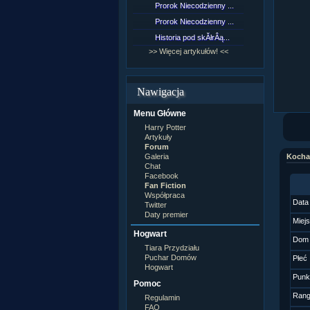
Prorok Niecodzienny ...
[NZ]Rozd
Prorok Niecodzienny ...
[NZ]Rozd
Historia pod skĂłrÂą...
[NZ]Rozd
>> Więcej artykułów! <<
>> Więcej 
Nawigacja
Menu Główne
Harry Potter
Artykuły
Forum
Galeria
Kocha
Chat
Facebook
Fan Fiction
Współpraca
Data
Twitter
Daty premier
Miej
Hogwart
Dom
Tiara Przydziału
Puchar Domów
Płeć
Hogwart
Punk
Pomoc
Ran
Regulamin
FAQ