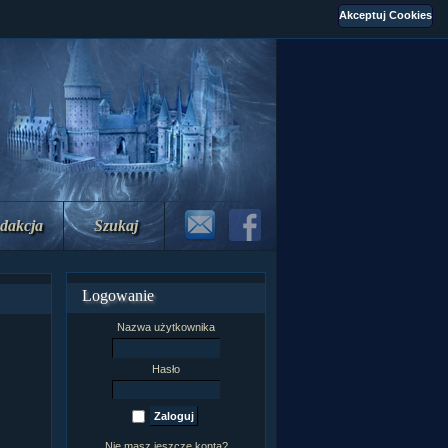
dakcja
Szukaj
Logowanie
Nazwa użytkownika
Hasło
Nie masz jeszcze konta?