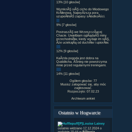
13% [10 głosów]
WymknĂŞ siĂŞ cicho do Miodowego
KrĂłlestwa. NajwyÂższa pora
uzupeÂłniĂŚ zapasy sÂłodkoÂści.
9% [7 głosów]
PostraszĂŞ we WrzeszczÂącej
Chacie. Uwielbiam oglÂądaĂŚ miny
przechodniĂłw, kiedy wydaje im siĂŞ,
Âże uciekajÂą od duchĂłw i upiorĂłw.
12% [9 głosów]
KaÂżda pogoda jest dobra na
Quidditcha. ÂŚnieg nie powstrzyma
mnie przed regularnymi treningami.
14% [11 głosów]
Ogółem głosów: 77
Musisz zalogować się, aby móc
zagłosować.
Rozpoczęto: 07.02.23
Archiwum ankiet
Ostatnio w Hogwarcie
[P]Louise Lainey
ostatnio widziano 17.12.2024 o
godzinie 15:44 w
BÂłonia