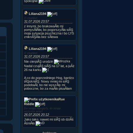
spokojnie
Liliana2194
O choinka!
31.07.2026 23:57
z innymi, bo brakowaÂło mi
pomysÂłĂłw, bo pogorszyÂła siĂŞ
moja sytuacja psychiczna i bo LYS
zniknĂŞÂła bez sÂłowa
Liliana2194
O choinka!
31.07.2026 23:57
Nie cierpiĂŞ urodzin
Nadal czujĂŞ siĂŞ na 17 lat, a juÂż
26 na karku
A co do poprzedniego Hog, bardzo
tĂŞskniĂŞ. Nowy mniej mi siĂŞ
podobaÂł, bo nie wyszÂły mi
poboczne, bo za maÂło pisaÂłam
Rue
Riddle
Do szopy hipogryfy, do szopy
wszyscy wraz!
26.07.2026 20:12
Jako tako, nawet mi siĂŞ sb dziÂś
ÂśniÂło
Archiwum