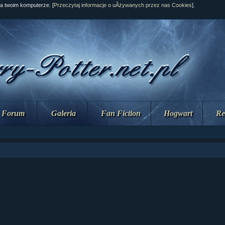
na twoim komputerze. [
Przeczytaj informacje o uÂżywanych przez nas Cookies
].
Forum
Galeria
Fan Fiction
Hogwart
Re
ziaÂł 10 cz...
ziaÂł 10 cz...
ziaÂł 9 cz....
upin