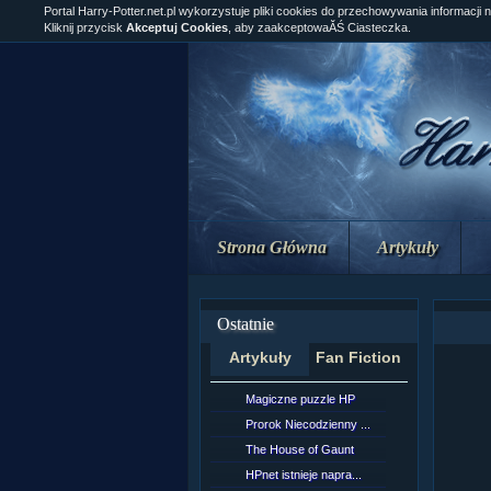
Portal Harry-Potter.net.pl wykorzystuje pliki cookies do przechowywania informacji 
Kliknij przycisk
Akceptuj Cookies
, aby zaakceptowaĂŚ Ciasteczka.
Strona Główna
Artykuły
Ostatnie
Artykuły
Fan Fiction
Magiczne puzzle HP
[NZ]Rozd
Prorok Niecodzienny ...
[NZ]Rozd
The House of Gaunt
[NZ]Rozd
HPnet istnieje napra...
Remus L