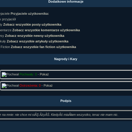
Dodatkowe informacje
rtykułów:
1,087
ewsów:
10,564
Przyjaciele użytkownika:
i:
21,490
orum:
3,921
 przyjaciół
rum:
319,637
Zobacz wszystkie posty użytkownika
o materiałów:
Zobacz wszystkie komentarze użytkownika
Zobacz wszystkie newsy użytkownika
ochwał:
3,327
strzeżeń:
4,170
Zobacz wszystkie artykuły użytkownika
Zobacz wszystkie fan fiction użytkownika
Nagrody i Kary
Pochwały: 0
-
Pokaż
Ostrzeżenia: 0
-
Pokaż
Podpis
rz na mnie: nie chce mi siĂŞ ÂżyĂŚ. KiedyÂś miaÂłam wszystko, teraz nie mam nic.