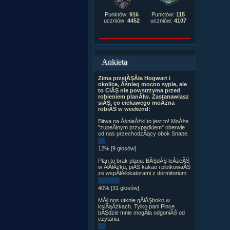
Punktów:
916
Punktów:
115
uczniów:
4452
uczniów:
4107
Ankieta
Zima przejĂŞÂła Hogwart i
okolice, Âśnieg mocno sypie, ale
to CiĂŞ nie powstrzyma przed
robieniem planĂłw. Zastanawiasz
siĂŞ, co ciekawego moÂżna
robiĂŚ w weekend:
Bitwa na ÂśnieÂżki to jest to! MoÂże
"zupeÂłnym przypadkiem" oberwie
od nas przechodzÂący obok Snape.
12% [9 głosów]
Plan to brak planu. BĂŞdĂŞ leÂżeĂŚ
w ÂłĂłÂżku, piĂŚ kakao i plotkowaĂŚ
ze wspĂłÂłlokatorami z dormitorium.
40% [31 głosów]
MĂłj nos utknie gÂłĂŞboko w
ksiÂąÂżkach. Tylko pani Pince
bĂŞdzie mnie mogÂła odgoniĂŚ od
czytania.