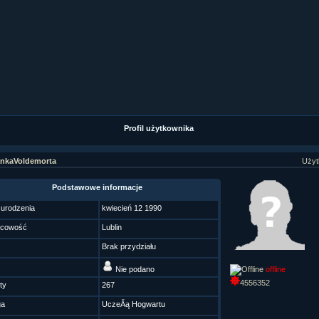
ziaÂł 9 cz....
ziaÂł 8 cz....
ziaÂł 8 cz....
fan fiction! <<
Profil użytkownika
nkaVoldemorta
Użyt
Podstawowe informacje
 urodzenia
kwiecień 12 1990
scowość
Lublin
Brak przydziału
Nie podano
offline
4556352
ty
267
ga
UczeĂą Hogwartu