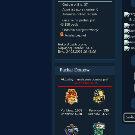
Goście online: 37
Napisanych a
Administratorzy online: 0
Dodanych n
Aktualnie online: 0 osób
Zdjęć w galeri
Tematów na f
Brak
Łącznie na portalu jest
Postów na fo
48,158 osób
Komentarzy d
Ostatnio zarejestrowany:
222,019
Amelia Lajonet
Rozdanych p
Wlepionych o
Rekord osób online:
Najwięcej userów:
1414
Było:
24.05.2026 16:48:00
Puchar Domów
Aktualnym mistrzem domów jest
GRYFFINDOR
!
Punktów:
1509
Punktów:
335
uczniów:
4220
uczniów:
3778
SpĂłj