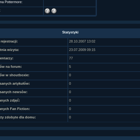
 na Pottermore:
t
Statystyki
rejestracji:
28.10.2007 13:02
tnia wizyta:
23.07.2009 09:15
ntarzy:
77
ów na forum:
5
ów w shoutboxie:
0
sanych artykułów:
0
sanych newsów:
0
nych zdjęć:
0
nych Fan Fiction:
0
ty zdobyte dla domu:
0