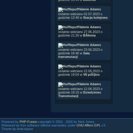
Valerie Adams
ostatnio widziano 02.07.2023 o
godzinie 13:40 w
Stacja kolejowa
Valerie Adams
ostatnio widziano 27.06.2023 o
godzinie 21:20 w
BÂłonia
Valerie Adams
ostatnio widziano 23.06.2023 o
godzinie 16:46 w
Sala
transmutacji
Valerie Adams
ostatnio widziano 22.06.2023 o
godzinie 19:04 w
VII piĂŞtro
Valerie Adams
ostatnio widziano 12.06.2023 o
godzinie 18:15 w
Dziedziniec
Transmutacji
Powered by
PHP-Fusion
copyright © 2002 - 2026 by Nick Jones.
Released as free software without warranties under
GNU Affero GPL
v3.
Theme by Andrzejster