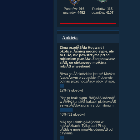
Punktów:
916
Punktów:
115
uczniów:
4452
uczniów:
4107
Ankieta
Zima przejĂŞÂła Hogwart i
okolice, Âśnieg mocno sypie, ale
to CiĂŞ nie powstrzyma przed
robieniem planĂłw. Zastanawiasz
siĂŞ, co ciekawego moÂżna
robiĂŚ w weekend:
Bitwa na ÂśnieÂżki to jest to! MoÂże
"zupeÂłnym przypadkiem" oberwie
od nas przechodzÂący obok Snape.
12% [9 głosów]
Plan to brak planu. BĂŞdĂŞ leÂżeĂŚ
w ÂłĂłÂżku, piĂŚ kakao i plotkowaĂŚ
ze wspĂłÂłlokatorami z dormitorium.
40% [31 głosów]
MĂłj nos utknie gÂłĂŞboko w
ksiÂąÂżkach. Tylko pani Pince
bĂŞdzie mnie mogÂła odgoniĂŚ od
czytania.