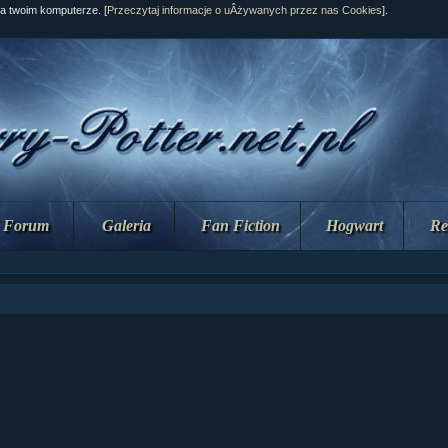
na twoim komputerze. [
Przeczytaj informacje o uÂżywanych przez nas Cookies
].
Forum
Galeria
Fan Fiction
Hogwart
Re
ział 10 cz....
ział 10 cz....
ział 9 cz.2...
upin