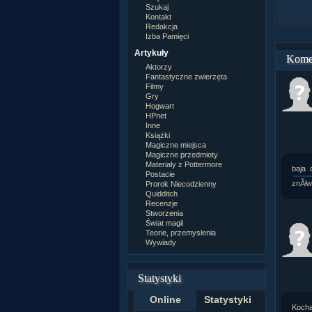
Szukaj
Kontakt
Redakcja
Izba Pamięci
Artykuły
Kome
Aktorzy
Fantastyczne zwierzęta
Filmy
Gry
Hogwart
HPnet
Inne
Książki
Magiczne miejsca
Magiczne przedmioty
Materiały z Pottermore
baja
Postacie
znĂłw
Prorok Niecodzienny
Quidditch
Recenzje
Stworzenia
Świat magii
Teorie, przemyslenia
Wywiady
Statystyki
Online
Statystyki
Koch