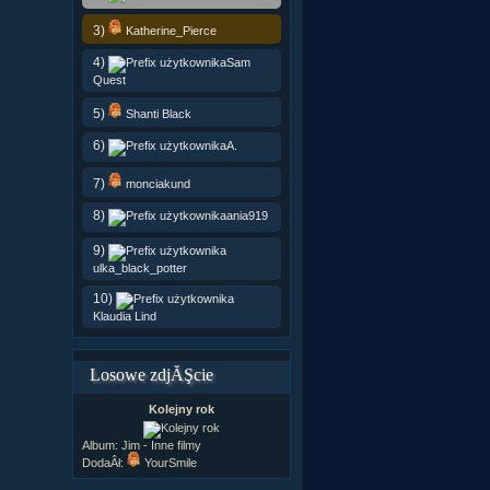
3)
Katherine_Pierce
4)
Sam
Quest
5)
Shanti Black
6)
A.
7)
monciakund
8)
ania919
9)
ulka_black_potter
10)
Klaudia Lind
Losowe zdjĂŞcie
Kolejny rok
Album:
Jim - Inne filmy
DodaÂł:
YourSmile