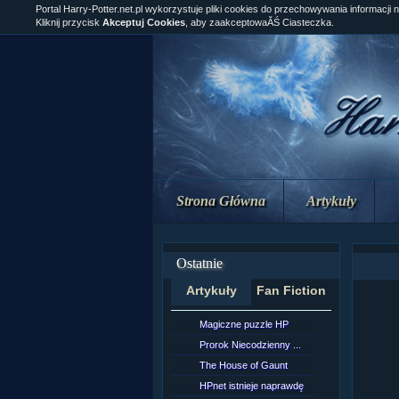
Portal Harry-Potter.net.pl wykorzystuje pliki cookies do przechowywania informacji 
Kliknij przycisk
Akceptuj Cookies
, aby zaakceptowaĂŚ Ciasteczka.
Strona Główna
Artykuły
Ostatnie
Artykuły
Fan Fiction
Magiczne puzzle HP
[NZ]Rozd
Prorok Niecodzienny ...
[NZ]Rozd
The House of Gaunt
[NZ]Rozd
HPnet istnieje naprawdę
Remus L