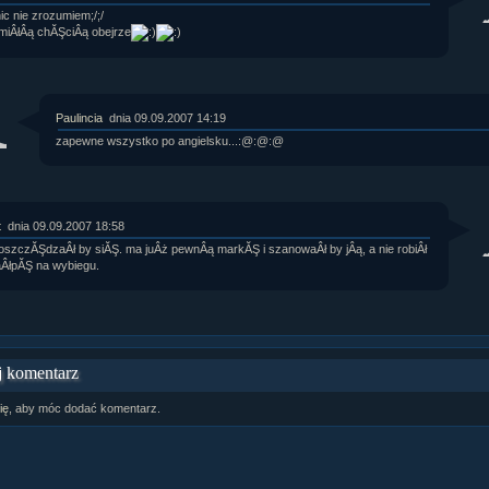
nic nie zrozumiem;/;/
rtykułów:
1,087
 miÂłÂą chĂŞciÂą obejrze
ewsów:
10,564
i:
21,490
orum:
3,921
rum:
319,637
o materiałów:
Paulincia
dnia 09.09.2007 14:19
ochwał:
3,327
zapewne wszystko po angielsku...:@:@:@
strzeżeń:
4,170
t
dnia 09.09.2007 18:58
 oszczĂŞdzaÂł by siĂŞ. ma juÂż pewnÂą markĂŞ i szanowaÂł by jÂą, a nie robiÂł
ÂłpĂŞ na wybiegu.
 komentarz
ię
, aby móc dodać komentarz.