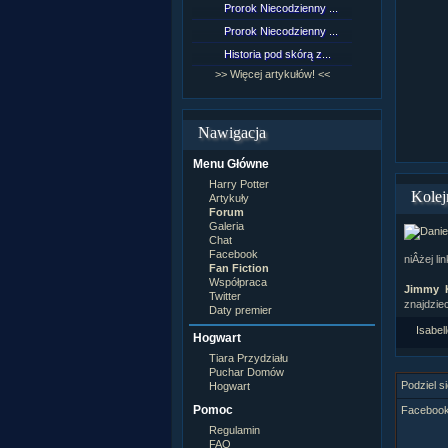
Prorok Niecodzienny ...
[NZ]Rozd
Prorok Niecodzienny ...
[NZ]Rozd
Historia pod skórą z...
[NZ]Rozd
>> Więcej artykułów! <<
>> Więcej 
Nawigacja
Menu Główne
Harry Potter
Kolej
Artykuły
Forum
Galeria
Chat
Facebook
niÂżej lin
Fan Fiction
Współpraca
Jimmy 
Twitter
znajdzie
Daty premier
Isabel
Hogwart
Tiara Przydziału
Puchar Domów
Podziel si
Hogwart
Pomoc
Facebook 
Regulamin
FAQ