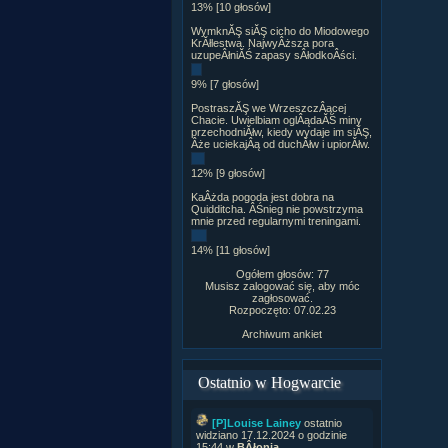
13% [10 głosów]
WymknĂŞ siĂŞ cicho do Miodowego
KrĂłlestwa. NajwyÂższa pora
uzupeÂłniĂŚ zapasy sÂłodkoÂści.
9% [7 głosów]
PostraszĂŞ we WrzeszczÂącej
Chacie. Uwielbiam oglÂądaĂŚ miny
przechodniĂłw, kiedy wydaje im siĂŞ,
Âże uciekajÂą od duchĂłw i upiorĂłw.
12% [9 głosów]
KaÂżda pogoda jest dobra na
Quidditcha. ÂŚnieg nie powstrzyma
mnie przed regularnymi treningami.
14% [11 głosów]
Ogółem głosów: 77
Musisz zalogować się, aby móc
zagłosować.
Rozpoczęto: 07.02.23
Archiwum ankiet
Ostatnio w Hogwarcie
[P]Louise Lainey
ostatnio
widziano 17.12.2024 o godzinie
15:44 w
BÂłonia