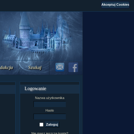
dakcja
Szukaj
Logowanie
Nazwa użytkownika
Hasło
Nie masz jeszcze konta?