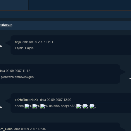
ntarze
baja
dnia 09.09.2007 11:11
Fajnie, Fajnie
dnia 09.09.2007 11:12
 pierwsza:smilewinkgrin:
xXHeRmIoNaXx
dnia 09.09.2007 12:02
spoko
da siĂŞ obejrzeĂŚ
am_Dana
dnia 09.09.2007 13:34