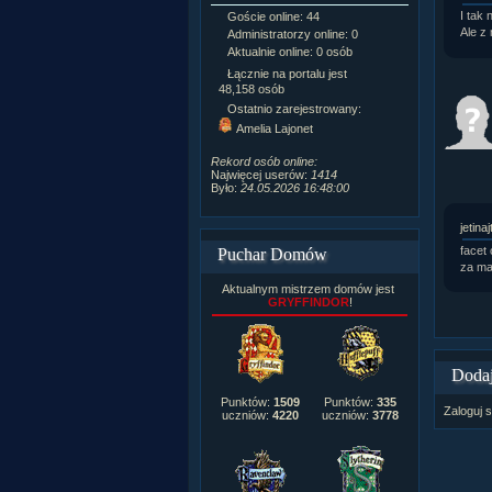
I tak 
Goście online: 44
Napisanych a
Ale z
Administratorzy online: 0
Dodanych n
Aktualnie online: 0 osób
Zdjęć w galeri
Tematów na f
Łącznie na portalu jest
Postów na fo
48,158 osób
Komentarzy d
Ostatnio zarejestrowany:
222,019
Amelia Lajonet
Rozdanych p
Wlepionych o
Rekord osób online:
Najwięcej userów:
1414
Było:
24.05.2026 16:48:00
jetinaj
facet
Puchar Domów
za ma
Aktualnym mistrzem domów jest
GRYFFINDOR
!
Dodaj
Punktów:
1509
Punktów:
335
Zaloguj s
uczniów:
4220
uczniów:
3778