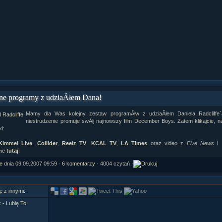
ział 9 cz.1...
ział 8 cz.2...
ział 8 cz.1...
fan fiction! <<
ne programy z udziaÂłem Dana!
Mamy dla Was kolejny zestaw programĂłw z udziaÂłem Daniela Radcliffe`a
niestrudzenie promuje swĂłj najnowszy film December Boys. Zatem klikajcie, 
ki:
Kimmel Live
,
Collider
,
Reelz TV
,
KCAL TV
,
LA Times
oraz video z
Five News
i
cie
tutaj
!
le
dnia 09.09.2007 09:59 ·
6 komentarzy
· 4004 czytań ·
ę z innymi:
- Lubię To: