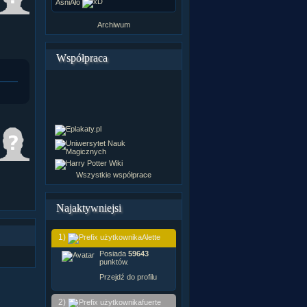
ÂśniÂło
Archiwum
Współpraca
Wszystkie współprace
Najaktywniejsi
1)
Alette
Posiada
59643
punktów.
Przejdź do profilu
2)
fuerte