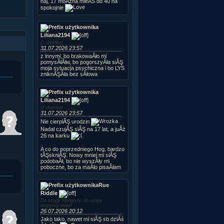
naj, 17 moÂżna mieĂŚ do 40 na
spokojnie
Liliana2194
O choinka!
31.07.2026 23:57
z innymi, bo brakowaÂło mi
pomysÂłĂłw, bo pogorszyÂła siĂŞ
moja sytuacja psychiczna i bo LYS
zniknĂŞÂła bez sÂłowa
Liliana2194
O choinka!
31.07.2026 23:57
Nie cierpiĂŞ urodzin
Nadal czujĂŞ siĂŞ na 17 lat, a juÂż
26 na karku
A co do poprzedniego Hog, bardzo
tĂŞskniĂŞ. Nowy mniej mi siĂŞ
podobaÂł, bo nie wyszÂły mi
poboczne, bo za maÂło pisaÂłam
Rue
Riddle
Do szopy hipogryfy, do szopy
wszyscy wraz!
26.07.2026 20:12
Jako tako, nawet mi siĂŞ sb dziÂś