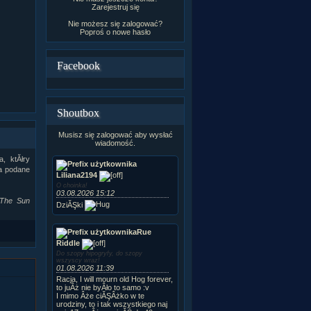
Zarejestruj się
Nie możesz się zalogować?
Poproś o
nowe hasło
Facebook
Shoutbox
Musisz się zalogować aby wysłać
wiadomość.
, ktĂłry
na podane
Liliana2194
O choinka!
03.08.2026 15:12
The Sun
DziĂŞki
Rue
Riddle
Do szopy hipogryfy, do szopy
wszyscy wraz!
01.08.2026 11:39
Racja, I will mourn old Hog forever,
to juÂż nie byÂło to samo :v
I mimo Âże ciĂŞÂżko w te
urodziny, to i tak wszystkiego naj